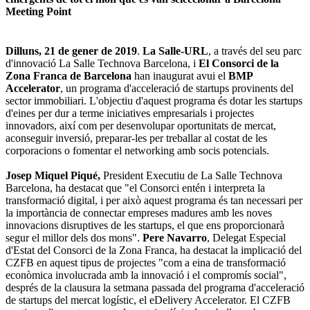
Meeting Point
Dilluns, 21 de gener de 2019
.
La Salle-URL
, a través del seu parc
d'innovació La Salle Technova Barcelona, ​​i
El Consorci de la
Zona Franca de Barcelona
han inaugurat avui el
BMP
Accelerator
, un programa d'acceleració de startups provinents del
sector immobiliari. L'objectiu d'aquest programa és dotar les startups
d'eines per dur a terme iniciatives empresarials i projectes
innovadors, així com per desenvolupar oportunitats de mercat,
aconseguir inversió, preparar-les per treballar al costat de les
corporacions o fomentar el networking amb socis potencials.
Josep Miquel Piqué,
President Executiu de La Salle Technova
Barcelona, ​​ha destacat que "el Consorci entén i interpreta la
transformació digital, i per això aquest programa és tan necessari per
la importància de connectar empreses madures amb les noves
innovacions disruptives de les startups, el que ens proporcionarà
segur el millor dels dos mons".
Pere Navarro
, Delegat Especial
d'Estat del Consorci de la Zona Franca, ha destacat la implicació del
CZFB en aquest tipus de projectes "com a eina de transformació
econòmica involucrada amb la innovació i el compromís social",
després de la clausura la setmana passada del programa d'acceleració
de startups del mercat logístic, el eDelivery Accelerator. El CZFB