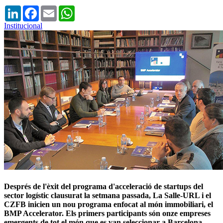
LinkedIn
Facebook
Email
WhatsApp
Institucional
Després de l'èxit del programa d'acceleració de startups del
sector logístic clausurat la setmana passada, La Salle-URL i el
CZFB inicien un nou programa enfocat al món immobiliari, el
BMP Accelerator. Els primers participants són onze empreses
emergents de tot el món que es van seleccionar a Barcelona