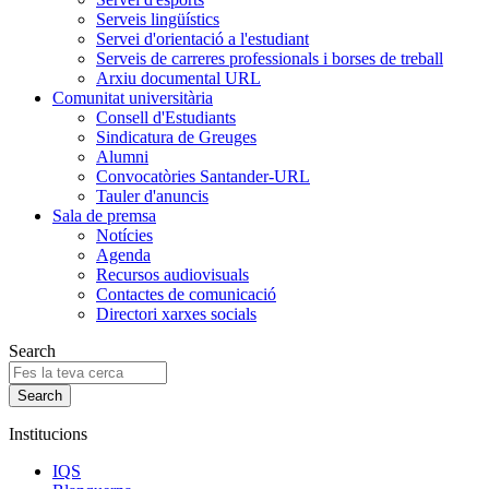
Serveis lingüístics
Servei d'orientació a l'estudiant
Serveis de carreres professionals i borses de treball
Arxiu documental URL
Comunitat universitària
Consell d'Estudiants
Sindicatura de Greuges
Alumni
Convocatòries Santander-URL
Tauler d'anuncis
Sala de premsa
Notícies
Agenda
Recursos audiovisuals
Contactes de comunicació
Directori xarxes socials
Search
Institucions
IQS