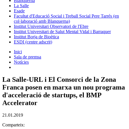
Blanquerna
La Salle
Esade
Facultat d'Educació Social i Treball Social Pere Tarrés (en
col·laboració amb Blanquerna)
Institut Universitari Observatori de l'Ebre
Institut Universitari de Salut Mental Vidal i Barraquer
Institut Borja de Bioètica
ESDI (centre adscrit)
Inici
Sala de premsa
Notícies
La Salle-URL i El Consorci de la Zona
Franca posen en marxa un nou programa
d'acceleració de startups, el BMP
Accelerator
21.01.2019
Comparteix: