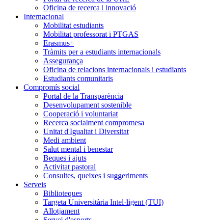
Oficina de recerca i innovació
Internacional
Mobilitat estudiants
Mobilitat professorat i PTGAS
Erasmus+
Tràmits per a estudiants internacionals
Assegurança
Oficina de relacions internacionals i estudiants
Estudiants comunitaris
Compromís social
Portal de la Transparència
Desenvolupament sostenible
Cooperació i voluntariat
Recerca socialment compromesa
Unitat d'Igualtat i Diversitat
Medi ambient
Salut mental i benestar
Beques i ajuts
Activitat pastoral
Consultes, queixes i suggeriments
Serveis
Biblioteques
Targeta Universitària Intel·ligent (TUI)
Allotjament
Servei d'esports