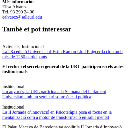
Més informació:
Elisa Álvarez
Tel. 93 290 24 00
ealvarez@salleurl.edu
També et pot interessar
Activitats, Institucional
La 28a edició Universitat d’Estiu Ramon Llull Puigcerdà clou amb
més de 1250 participants
El rector i el secretari general de la URL participen en els actes
institucionals
Institucional
Un any més, la URL participa a la Setmana del Parlament
Universitari amb un seminari sobre ètica i política
Institucional
La II Jornada d’Innovació en Psicoteràpia posa el focus en la
mentalització com a motor de transformació en salut mental
El Palau Macaya de Barcelona va acollir la II Jornada d’Innovació