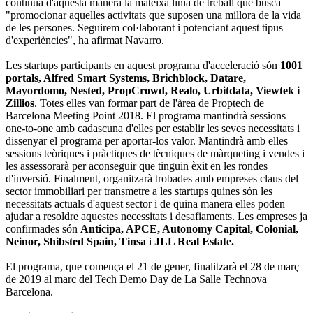
continua d'aquesta manera la mateixa línia de treball que busca
"promocionar aquelles activitats que suposen una millora de la vida
de les persones. Seguirem col·laborant i potenciant aquest tipus
d'experiències", ha afirmat Navarro.
Les startups participants en aquest programa d'acceleració són
1001
portals, Alfred Smart Systems, Brichblock, Datare,
Mayordomo, Nested, PropCrowd, Realo, Urbitdata, Viewtek i
Zillios
. Totes elles van formar part de l'àrea de Proptech de
Barcelona Meeting Point 2018. El programa mantindrà sessions
one-to-one amb cadascuna d'elles per establir les seves necessitats i
dissenyar el programa per aportar-los valor. Mantindrà amb elles
sessions teòriques i pràctiques de tècniques de màrqueting i vendes i
les assessorarà per aconseguir que tinguin èxit en les rondes
d'inversió. Finalment, organitzarà trobades amb empreses claus del
sector immobiliari per transmetre a les startups quines són les
necessitats actuals d'aquest sector i de quina manera elles poden
ajudar a resoldre aquestes necessitats i desafiaments. Les empreses ja
confirmades són
Anticipa, APCE, Autonomy Capital, Colonial,
Neinor, Shibsted Spain, Tinsa
i
JLL Real Estate.
El programa, que comença el 21 de gener, finalitzarà el 28 de març
de 2019 al marc del Tech Demo Day de La Salle Technova
Barcelona.