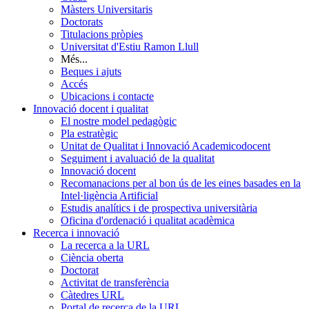
Màsters Universitaris
Doctorats
Titulacions pròpies
Universitat d'Estiu Ramon Llull
Més...
Beques i ajuts
Accés
Ubicacions i contacte
Innovació docent i qualitat
El nostre model pedagògic
Pla estratègic
Unitat de Qualitat i Innovació Academicodocent
Seguiment i avaluació de la qualitat
Innovació docent
Recomanacions per al bon ús de les eines basades en la
Intel·ligència Artificial
Estudis analítics i de prospectiva universitària
Oficina d'ordenació i qualitat acadèmica
Recerca i innovació
La recerca a la URL
Ciència oberta
Doctorat
Activitat de transferència
Càtedres URL
Portal de recerca de la URL