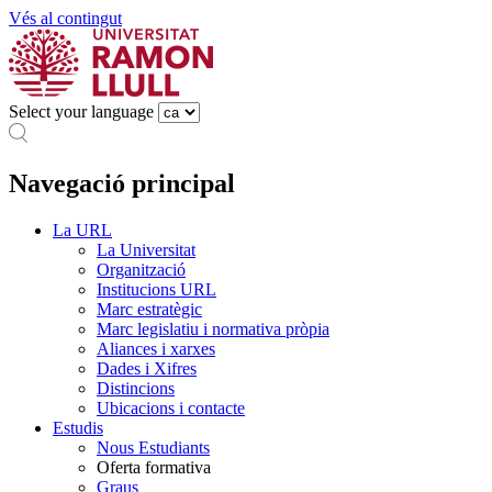
Vés al contingut
Select your language
Navegació principal
La URL
La Universitat
Organització
Institucions URL
Marc estratègic
Marc legislatiu i normativa pròpia
Aliances i xarxes
Dades i Xifres
Distincions
Ubicacions i contacte
Estudis
Nous Estudiants
Oferta formativa
Graus