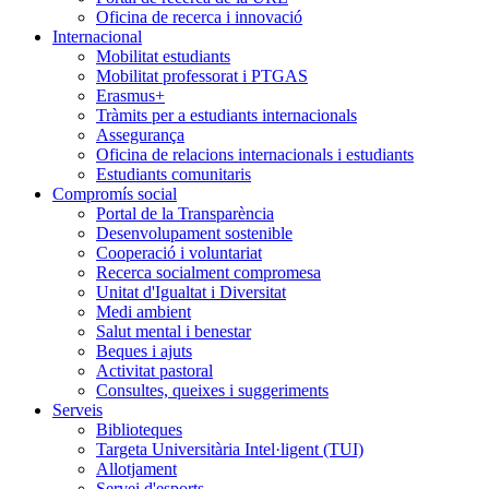
Oficina de recerca i innovació
Internacional
Mobilitat estudiants
Mobilitat professorat i PTGAS
Erasmus+
Tràmits per a estudiants internacionals
Assegurança
Oficina de relacions internacionals i estudiants
Estudiants comunitaris
Compromís social
Portal de la Transparència
Desenvolupament sostenible
Cooperació i voluntariat
Recerca socialment compromesa
Unitat d'Igualtat i Diversitat
Medi ambient
Salut mental i benestar
Beques i ajuts
Activitat pastoral
Consultes, queixes i suggeriments
Serveis
Biblioteques
Targeta Universitària Intel·ligent (TUI)
Allotjament
Servei d'esports