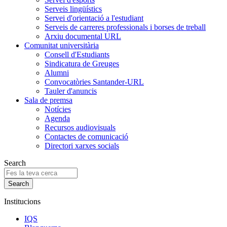
Serveis lingüístics
Servei d'orientació a l'estudiant
Serveis de carreres professionals i borses de treball
Arxiu documental URL
Comunitat universitària
Consell d'Estudiants
Sindicatura de Greuges
Alumni
Convocatòries Santander-URL
Tauler d'anuncis
Sala de premsa
Notícies
Agenda
Recursos audiovisuals
Contactes de comunicació
Directori xarxes socials
Search
Institucions
IQS