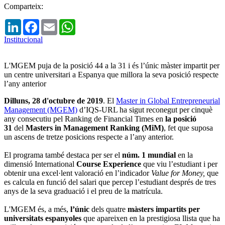
Comparteix:
LinkedIn
Facebook
Email
WhatsApp
Institucional
L'MGEM puja de la posició 44 a la 31 i és l’únic màster impartit per
un centre universitari a Espanya que millora la seva posició respecte
l’any anterior
Dilluns, 28 d'octubre de 2019
. El
Master in Global Entrepreneurial
Management (MGEM)
d’IQS-URL ha sigut reconegut per cinquè
any consecutiu pel Ranking de Financial Times en
la posició
31
del
Masters in Management Ranking (MiM)
, fet que suposa
un ascens de tretze posicions respecte a l’any anterior.
El programa també destaca per ser el
núm. 1 mundial
en la
dimensió International
Course Experience
que viu l’estudiant i per
obtenir una excel·lent valoració en l’indicador
Value for Money,
que
es calcula en funció del salari que percep l’estudiant després de tres
anys de la seva graduació i el preu de la matrícula.
L'MGEM és, a més,
l’únic
dels quatre
màsters impartits per
universitats espanyoles
que apareixen en la prestigiosa llista que ha