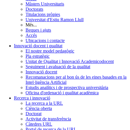
Màsters Universitaris
Doctorats
Titulacions pròpies
Universitat d'Estiu Ramon Llull
Més...
Beques i ajuts
Accés
Ubicacions i contacte
Innovació docent i qualitat
El nostre model pedagògic
Pla estratègic
Unitat de Qualitat i Innovació Academicodocent
Seguiment i avaluació de la qualitat
Innovació docent
Recomanacions per al bon ús de les eines basades en la
Intel·ligència Artificial
Estudis analítics i de prospectiva universitària
Oficina d'ordenació i qualitat acadèmica
Recerca i innovació
La recerca a la URL
Ciència oberta
Doctorat
Activitat de transferència
Càtedres URL
Portal de recerca de la URL