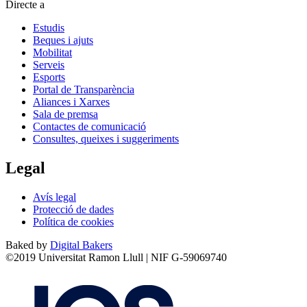
Directe a
Estudis
Beques i ajuts
Mobilitat
Serveis
Esports
Portal de Transparència
Aliances i Xarxes
Sala de premsa
Contactes de comunicació
Consultes, queixes i suggeriments
Legal
Avís legal
Protecció de dades
Política de cookies
Baked by
Digital Bakers
©2019 Universitat Ramon Llull | NIF G-59069740