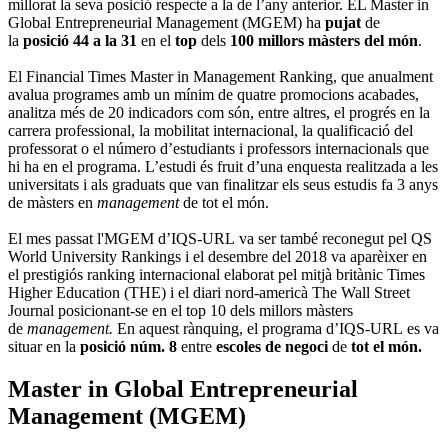
millorat la seva posició respecte a la de l’any anterior. EL Master in
Global Entrepreneurial Management (MGEM) ha
pujat
de
la
posició 44 a la 31
en el
top
dels
100 millors màsters del món
.
El Financial Times Master in Management Ranking, que anualment
avalua programes amb un mínim de quatre promocions acabades,
analitza més de 20 indicadors com són, entre altres, el progrés en la
carrera professional, la mobilitat internacional, la qualificació del
professorat o el número d’estudiants i professors internacionals que
hi ha en el programa. L’estudi és fruit d’una enquesta realitzada a les
universitats i als graduats que van finalitzar els seus estudis fa 3 anys
de màsters en
management
de tot el món.
El mes passat l'MGEM d’IQS-URL va ser també reconegut pel QS
World University Rankings i el desembre del 2018 va aparèixer en
el prestigiós ranking internacional elaborat pel mitjà britànic Times
Higher Education (THE) i el diari nord-americà The Wall Street
Journal posicionant-se en el top 10 dels millors màsters
de
management.
En aquest rànquing, el programa d’IQS-URL es va
situar en la
posició núm. 8
entre
escoles de negoci
de
tot el món.
Master in Global Entrepreneurial
Management (MGEM)