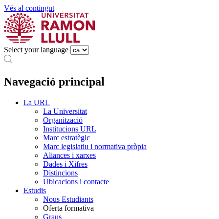
Vés al contingut
Select your language
Navegació principal
La URL
La Universitat
Organització
Institucions URL
Marc estratègic
Marc legislatiu i normativa pròpia
Aliances i xarxes
Dades i Xifres
Distincions
Ubicacions i contacte
Estudis
Nous Estudiants
Oferta formativa
Graus