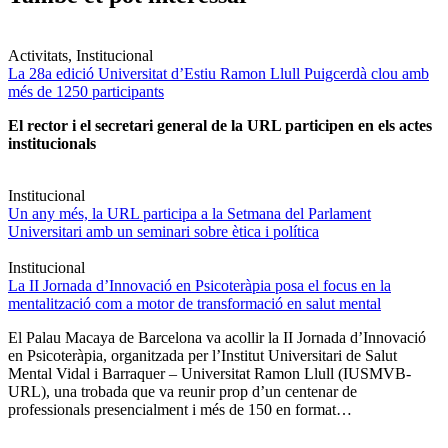
Activitats, Institucional
La 28a edició Universitat d’Estiu Ramon Llull Puigcerdà clou amb
més de 1250 participants
El rector i el secretari general de la URL participen en els actes
institucionals
Institucional
Un any més, la URL participa a la Setmana del Parlament
Universitari amb un seminari sobre ètica i política
Institucional
La II Jornada d’Innovació en Psicoteràpia posa el focus en la
mentalització com a motor de transformació en salut mental
El Palau Macaya de Barcelona va acollir la II Jornada d’Innovació
en Psicoteràpia, organitzada per l’Institut Universitari de Salut
Mental Vidal i Barraquer – Universitat Ramon Llull (IUSMVB-
URL), una trobada que va reunir prop d’un centenar de
professionals presencialment i més de 150 en format…