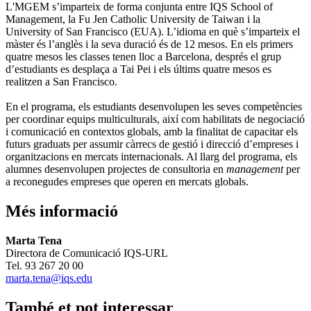
L'MGEM s’imparteix de forma conjunta entre IQS School of
Management, la Fu Jen Catholic University de Taiwan i la
University of San Francisco (EUA). L’idioma en què s’imparteix el
màster és l’anglès i la seva duració és de 12 mesos. En els primers
quatre mesos les classes tenen lloc a Barcelona, després el grup
d’estudiants es desplaça a Tai Pei i els últims quatre mesos es
realitzen a San Francisco.
En el programa, els estudiants desenvolupen les seves competències
per coordinar equips multiculturals, així com habilitats de negociació
i comunicació en contextos globals, amb la finalitat de capacitar els
futurs graduats per assumir càrrecs de gestió i direcció d’empreses i
organitzacions en mercats internacionals. Al llarg del programa, els
alumnes desenvolupen projectes de consultoria en
management
per
a reconegudes empreses que operen en mercats globals.
Més informació
Marta Tena
Directora de Comunicació IQS-URL
Tel. 93 267 20 00
marta.tena@iqs.edu
També et pot interessar