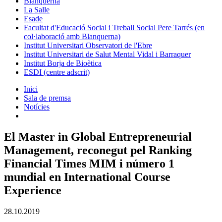
Blanquerna
La Salle
Esade
Facultat d'Educació Social i Treball Social Pere Tarrés (en
col·laboració amb Blanquerna)
Institut Universitari Observatori de l'Ebre
Institut Universitari de Salut Mental Vidal i Barraquer
Institut Borja de Bioètica
ESDI (centre adscrit)
Inici
Sala de premsa
Notícies
El Master in Global Entrepreneurial
Management, reconegut pel Ranking
Financial Times MIM i número 1
mundial en International Course
Experience
28.10.2019