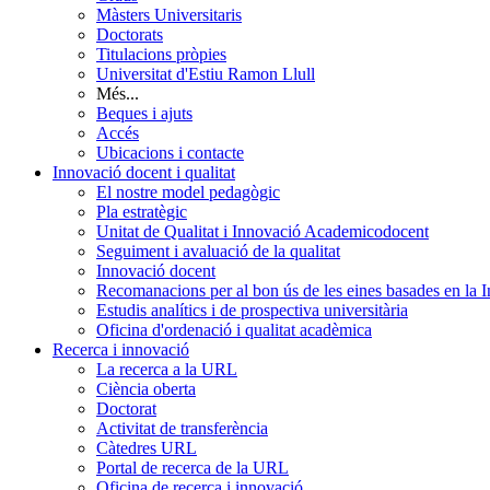
Màsters Universitaris
Doctorats
Titulacions pròpies
Universitat d'Estiu Ramon Llull
Més...
Beques i ajuts
Accés
Ubicacions i contacte
Innovació docent i qualitat
El nostre model pedagògic
Pla estratègic
Unitat de Qualitat i Innovació Academicodocent
Seguiment i avaluació de la qualitat
Innovació docent
Recomanacions per al bon ús de les eines basades en la Int
Estudis analítics i de prospectiva universitària
Oficina d'ordenació i qualitat acadèmica
Recerca i innovació
La recerca a la URL
Ciència oberta
Doctorat
Activitat de transferència
Càtedres URL
Portal de recerca de la URL
Oficina de recerca i innovació