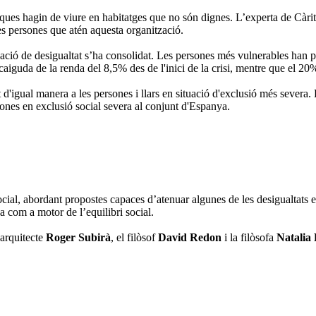
ques hagin de viure en habitatges que no són dignes. L’experta de Càrita
les persones que atén aquesta organització.
tuació de desigualtat s’ha consolidat. Les persones més vulnerables han pa
aiguda de la renda del 8,5% des de l'inici de la crisi, mentre que el 2
 d'igual manera a les persones i llars en situació d'exclusió més sever
ones en exclusió social severa al conjunt d'Espanya.
social, abordant propostes capaces d’atenuar algunes de les desigualtats 
a com a motor de l’equilibri social.
’arquitecte
Roger Subirà
, el filòsof
David Redon
i la filòsofa
Natalia 