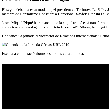
Economia del bé comú en un món digital
El segon debat ha estat moderat pel president de Technova La Salle,
J
membre de Capitalisme Conscient a Barcelona,
Xavier Ginesta
i el 
Josep Miquel
Piqué
ha remarcat que la digitalització està transformant
competències tecnològiques per a tota la societat”. Alhora, ha afegit 
Han tancat la jornada el vicerector de Relacions Internacionals i Est
Escolta a continuació alguns testimonis de la Jornada: