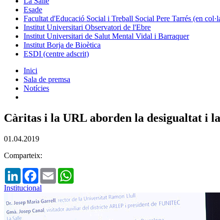
La Salle
Esade
Facultat d'Educació Social i Treball Social Pere Tarrés (en col
Institut Universitari Observatori de l'Ebre
Institut Universitari de Salut Mental Vidal i Barraquer
Institut Borja de Bioètica
ESDI (centre adscrit)
Inici
Sala de premsa
Notícies
Càritas i la URL aborden la desigualtat i la
01.04.2019
Comparteix:
LinkedIn
Facebook
Email
WhatsApp
Institucional