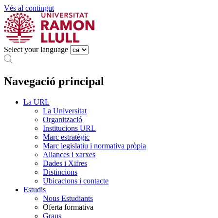
Vés al contingut
Select your language
Navegació principal
La URL
La Universitat
Organització
Institucions URL
Marc estratègic
Marc legislatiu i normativa pròpia
Aliances i xarxes
Dades i Xifres
Distincions
Ubicacions i contacte
Estudis
Nous Estudiants
Oferta formativa
Graus