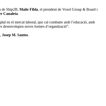
ra de Ship2B,
Maite Fibla
, el president de Voxel Group & Board i
er Canaleta
.
digital en el mercat laboral, que cal combatre amb l’educació, amb
ò es desenvolupen noves formes d’organització”.
L,
Josep M. Santos
.