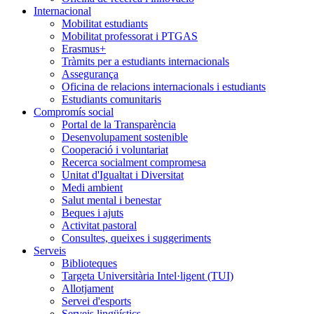
Internacional
Mobilitat estudiants
Mobilitat professorat i PTGAS
Erasmus+
Tràmits per a estudiants internacionals
Assegurança
Oficina de relacions internacionals i estudiants
Estudiants comunitaris
Compromís social
Portal de la Transparència
Desenvolupament sostenible
Cooperació i voluntariat
Recerca socialment compromesa
Unitat d'Igualtat i Diversitat
Medi ambient
Salut mental i benestar
Beques i ajuts
Activitat pastoral
Consultes, queixes i suggeriments
Serveis
Biblioteques
Targeta Universitària Intel·ligent (TUI)
Allotjament
Servei d'esports
Serveis lingüístics