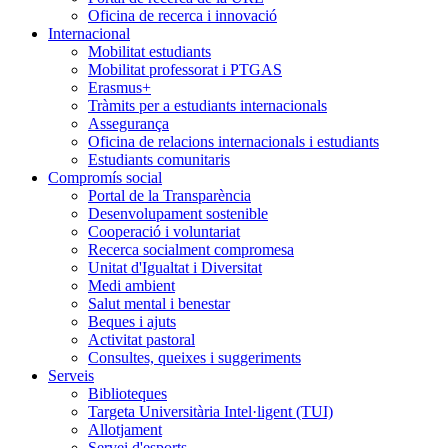
Oficina de recerca i innovació
Internacional
Mobilitat estudiants
Mobilitat professorat i PTGAS
Erasmus+
Tràmits per a estudiants internacionals
Assegurança
Oficina de relacions internacionals i estudiants
Estudiants comunitaris
Compromís social
Portal de la Transparència
Desenvolupament sostenible
Cooperació i voluntariat
Recerca socialment compromesa
Unitat d'Igualtat i Diversitat
Medi ambient
Salut mental i benestar
Beques i ajuts
Activitat pastoral
Consultes, queixes i suggeriments
Serveis
Biblioteques
Targeta Universitària Intel·ligent (TUI)
Allotjament
Servei d'esports