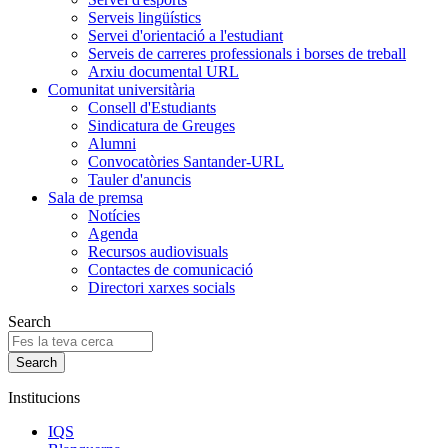
Serveis lingüístics
Servei d'orientació a l'estudiant
Serveis de carreres professionals i borses de treball
Arxiu documental URL
Comunitat universitària
Consell d'Estudiants
Sindicatura de Greuges
Alumni
Convocatòries Santander-URL
Tauler d'anuncis
Sala de premsa
Notícies
Agenda
Recursos audiovisuals
Contactes de comunicació
Directori xarxes socials
Search
Institucions
IQS