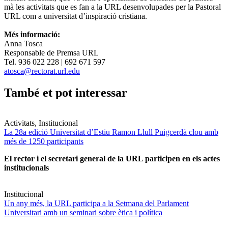
mà les activitats que es fan a la URL desenvolupades per la Pastoral
URL com a universitat d’inspiració cristiana.
Més informació:
Anna Tosca
Responsable de Premsa URL
Tel. 936 022 228 | 692 671 597
atosca@rectorat.url.edu
També et pot interessar
Activitats, Institucional
La 28a edició Universitat d’Estiu Ramon Llull Puigcerdà clou amb
més de 1250 participants
El rector i el secretari general de la URL participen en els actes
institucionals
Institucional
Un any més, la URL participa a la Setmana del Parlament
Universitari amb un seminari sobre ètica i política