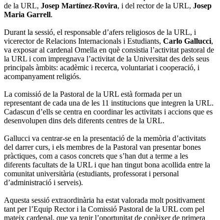
de la URL,
Josep Martínez-Rovira
, i del rector de la URL,
Josep
Maria Garrell
.
Durant la sessió, el responsable d’afers religiosos de la URL, i
vicerector de Relacions Internacionals i Estudiants,
Carlo Gallucci
,
va exposar al cardenal Omella en què consistia l’activitat pastoral de
la URL i com impregnava l’activitat de la Universitat des dels seus
principals àmbits: acadèmic i recerca, voluntariat i cooperació, i
acompanyament religiós.
La comissió de la Pastoral de la URL està formada per un
representant de cada una de les 11 institucions que integren la URL.
Cadascun d’ells se centra en coordinar les activitats i accions que es
desenvolupen dins dels diferents centres de la URL.
Gallucci va centrar-se en la presentació de la memòria d’activitats
del darrer curs, i els membres de la Pastoral van presentar bones
pràctiques, com a casos concrets que s’han dut a terme a les
diferents facultats de la URL i que han tingut bona acollida entre la
comunitat universitària (estudiants, professorat i personal
d’administració i serveis).
Aquesta sessió extraordinària ha estat valorada molt positivament
tant per l’Equip Rector i la Comissió Pastoral de la URL com pel
mateix cardenal, que va tenir l’oportunitat de conèixer de primera