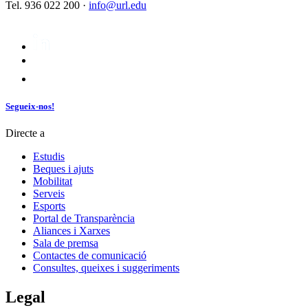
Tel. 936 022 200 ·
info@url.edu
Segueix-nos!
Directe a
Estudis
Beques i ajuts
Mobilitat
Serveis
Esports
Portal de Transparència
Aliances i Xarxes
Sala de premsa
Contactes de comunicació
Consultes, queixes i suggeriments
Legal