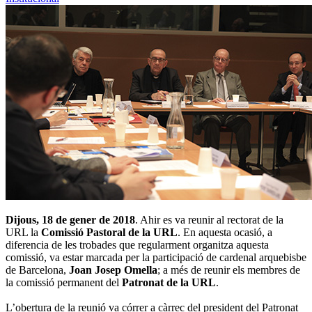
Dijous, 18 de gener de 2018
. Ahir es va reunir al rectorat de la
URL la
Comissió Pastoral de la URL
. En aquesta ocasió, a
diferencia de les trobades que regularment organitza aquesta
comissió, va estar marcada per la participació de cardenal arquebisbe
de Barcelona,
Joan Josep Omella
; a més de reunir els membres de
la comissió permanent del
Patronat de la URL
.
L’obertura de la reunió va córrer a càrrec del president del Patronat