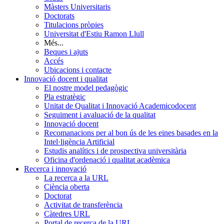
Màsters Universitaris
Doctorats
Titulacions pròpies
Universitat d'Estiu Ramon Llull
Més...
Beques i ajuts
Accés
Ubicacions i contacte
Innovació docent i qualitat
El nostre model pedagògic
Pla estratègic
Unitat de Qualitat i Innovació Academicodocent
Seguiment i avaluació de la qualitat
Innovació docent
Recomanacions per al bon ús de les eines basades en la
Intel·ligència Artificial
Estudis analítics i de prospectiva universitària
Oficina d'ordenació i qualitat acadèmica
Recerca i innovació
La recerca a la URL
Ciència oberta
Doctorat
Activitat de transferència
Càtedres URL
Portal de recerca de la URL