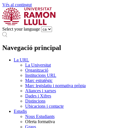
Vés al contingut
Select your language
Navegació principal
La URL
La Universitat
Organització
Institucions URL
Marc estratègic
Marc legislatiu i normativa pròpia
Aliances i xarxes
Dades i Xifres
Distincions
Ubicacions i contacte
Estudis
Nous Estudiants
Oferta formativa
Graus