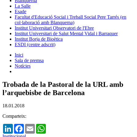
Blanquerna
La Salle
Esade
Facultat d'Educació Social i Treball Social Pere Tarrés (en
col·laboració amb Blanquerna)
Institut Universitari Observatori de l'Ebre
Institut Universitari de Salut Mental Vidal i Barraquer
Institut Borja de Bioètica
ESDI (centre adscrit)
Inici
Sala de premsa
Notícies
Trobada de la Pastoral de la URL amb
l’arquebisbe de Barcelona
18.01.2018
Comparteix:
LinkedIn
Facebook
Email
WhatsApp
Institucional