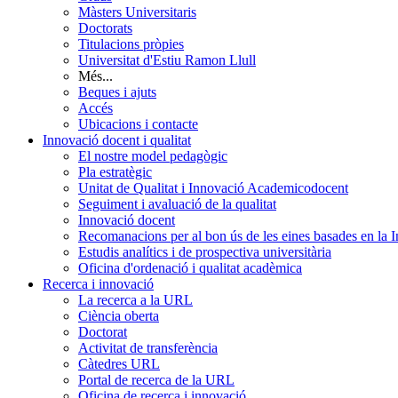
Màsters Universitaris
Doctorats
Titulacions pròpies
Universitat d'Estiu Ramon Llull
Més...
Beques i ajuts
Accés
Ubicacions i contacte
Innovació docent i qualitat
El nostre model pedagògic
Pla estratègic
Unitat de Qualitat i Innovació Academicodocent
Seguiment i avaluació de la qualitat
Innovació docent
Recomanacions per al bon ús de les eines basades en la Int
Estudis analítics i de prospectiva universitària
Oficina d'ordenació i qualitat acadèmica
Recerca i innovació
La recerca a la URL
Ciència oberta
Doctorat
Activitat de transferència
Càtedres URL
Portal de recerca de la URL
Oficina de recerca i innovació