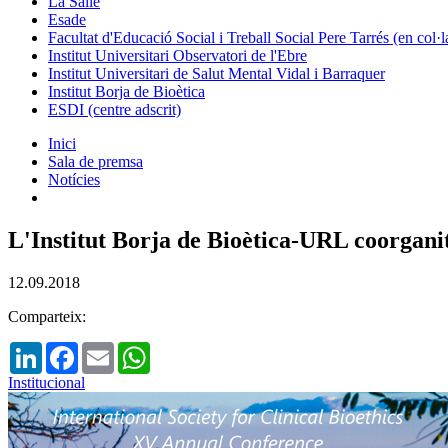
La Salle
Esade
Facultat d'Educació Social i Treball Social Pere Tarrés (en col
Institut Universitari Observatori de l'Ebre
Institut Universitari de Salut Mental Vidal i Barraquer
Institut Borja de Bioètica
ESDI (centre adscrit)
Inici
Sala de premsa
Notícies
L'Institut Borja de Bioètica-URL coorgan
12.09.2018
Comparteix:
LinkedIn
Facebook
Email
WhatsApp
Institucional