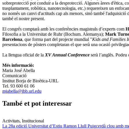
sobreprotecció pot conduir a la desprotecció. Algunes àrees d'ètica, com
trasplantament, robòtica, nanotecnologia, etc.) requereixen un enfocame
no només un canvi d'actituds cap als menors, sinó també l'adquisició d
també el nostre present.
El congrés comptarà amb les conferències magistrals d’experts com
H
Filosofia a la Universitat de Ruhr (Bochum. Alemanya);
Mark Turn
Barcelona
, que forma part del projecte mundial "
Kids and Families 
presentacions de pòsters completaran el que serà una ocasió privilegia
La llengua oficial de la
XV Annual Conference
serà l’anglès. Podeu 
Més informació:
Maria José Abella
Comunicació
Institut Borja de Bioètica-URL
Tel. 93 600 61 06
mjabella@ibb.url.edu
També et pot interessar
Activitats, Institucional
La 28a edició Universitat d’Estiu Ramon Llull Puigcerdà clou amb mé