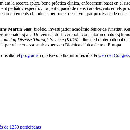
 ara la recerca (p.ex. bona pràctica clínica, enfocament basat en el risc
nt pediàtric específic. La participació de nens i adolescents en els proc
e coneixements i habilitats per poder desenvolupar processos de decisió
ans-Martin Sass
, bioètic, investigador acadèmic sènior de l'Institut
er
, neonatòleg a la Universitat de Liverpool i consultor neonatòleg hon
Impacting Disease Through Science (KIDS)
" dins de la International C
da per relacionar-se amb experts en Bioètica clínica de tota Europa.
consultar el
programa
i qualsevol altra informació a la
web del Congrés
s de 1250 participants