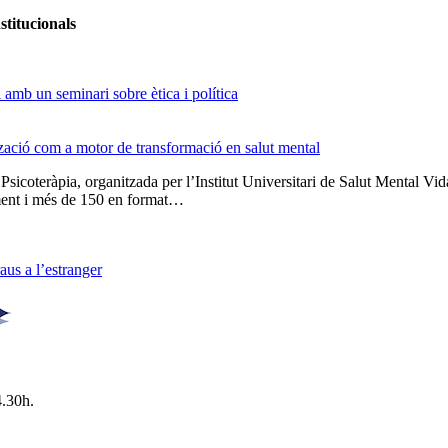
stitucionals
amb un seminari sobre ètica i política
tzació com a motor de transformació en salut mental
 Psicoteràpia, organitzada per l’Institut Universitari de Salut Menta
lment i més de 150 en format…
us a l’estranger
4.30h.