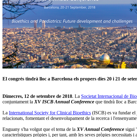
El congrés tindrà lloc a Barcelona els propers dies 20 i 21 de set
Dimecres, 12 de setembre de 2018
. La
Societat Internacional de Bio
conjuntament la
XV ISCB Annual Conference
que tindrà lloc a Bar
La
International Society for Clinical Bioethics
(ISCB) es va fundar el ju
relacionats, fomentant el desenvolupament de la recerca i l'ensenyamen
Enguany s'ha volgut que el tema de la
XV Annual Conference
sigui 
característiques pròpies i, per tant, amb les seves pròpies necessitats i