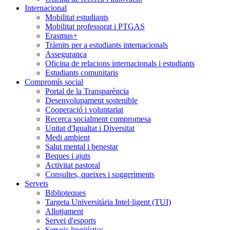
Internacional
Mobilitat estudiants
Mobilitat professorat i PTGAS
Erasmus+
Tràmits per a estudiants internacionals
Assegurança
Oficina de relacions internacionals i estudiants
Estudiants comunitaris
Compromís social
Portal de la Transparència
Desenvolupament sostenible
Cooperació i voluntariat
Recerca socialment compromesa
Unitat d'Igualtat i Diversitat
Medi ambient
Salut mental i benestar
Beques i ajuts
Activitat pastoral
Consultes, queixes i suggeriments
Serveis
Biblioteques
Targeta Universitària Intel·ligent (TUI)
Allotjament
Servei d'esports
Serveis lingüístics