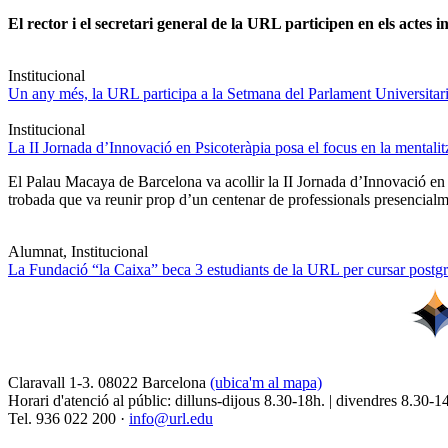
El rector i el secretari general de la URL participen en els actes in
Institucional
Un any més, la URL participa a la Setmana del Parlament Universitari 
Institucional
La II Jornada d’Innovació en Psicoteràpia posa el focus en la mentali
El Palau Macaya de Barcelona va acollir la II Jornada d’Innovació en
trobada que va reunir prop d’un centenar de professionals presencia
Alumnat, Institucional
La Fundació “la Caixa” beca 3 estudiants de la URL per cursar postgra
Claravall 1-3. 08022 Barcelona
(ubica'm al mapa)
Horari d'atenció al públic: dilluns-dijous 8.30-18h. | divendres 8.30-1
Tel. 936 022 200 ·
info@url.edu