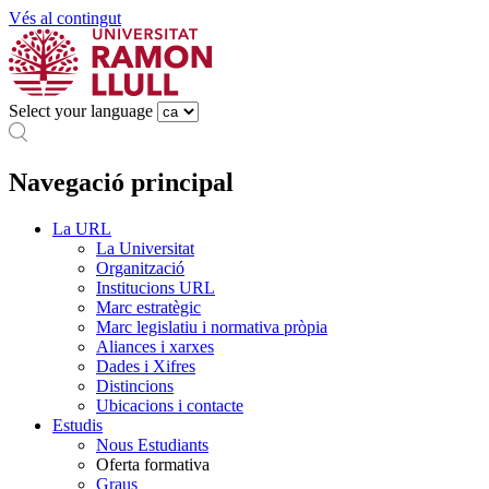
Vés al contingut
Select your language
Navegació principal
La URL
La Universitat
Organització
Institucions URL
Marc estratègic
Marc legislatiu i normativa pròpia
Aliances i xarxes
Dades i Xifres
Distincions
Ubicacions i contacte
Estudis
Nous Estudiants
Oferta formativa
Graus