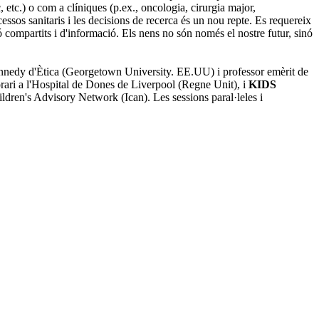
, etc.) o com a clíniques (p.ex., oncologia, cirurgia major,
essos sanitaris i les decisions de recerca és un nou repte. Es requereix
 compartits i d'informació. Els nens no són només el nostre futur, sinó
 Kennedy d'Ètica (Georgetown University. EE.UU) i professor emèrit de
orari a l'Hospital de Dones de Liverpool (Regne Unit), i
KIDS
hildren's Advisory Network (Ican). Les sessions paral·leles i
.