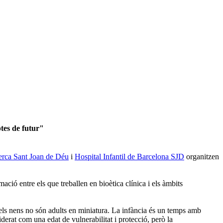
ptes de futur"
cerca Sant Joan de Déu
i
Hospital Infantil de Barcelona SJD
organitzen
mació entre els que treballen en bioètica clínica i els àmbits
els nens no són adults en miniatura. La infància és un temps amb
iderat com una edat de vulnerabilitat i protecció, però la