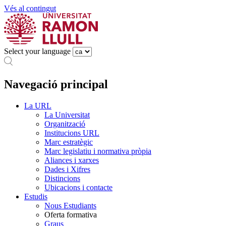
Vés al contingut
Select your language
Navegació principal
La URL
La Universitat
Organització
Institucions URL
Marc estratègic
Marc legislatiu i normativa pròpia
Aliances i xarxes
Dades i Xifres
Distincions
Ubicacions i contacte
Estudis
Nous Estudiants
Oferta formativa
Graus