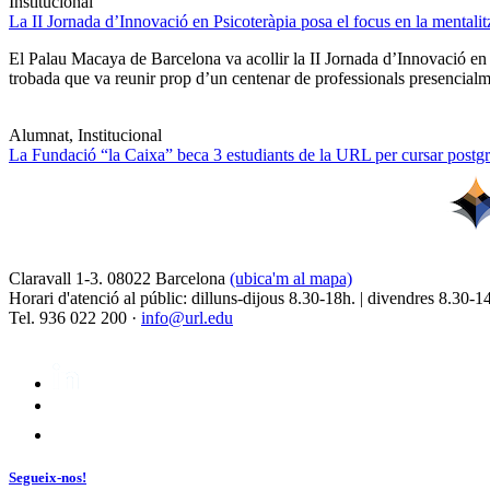
Institucional
La II Jornada d’Innovació en Psicoteràpia posa el focus en la mentali
El Palau Macaya de Barcelona va acollir la II Jornada d’Innovació en
trobada que va reunir prop d’un centenar de professionals presencia
Alumnat, Institucional
La Fundació “la Caixa” beca 3 estudiants de la URL per cursar postgra
Claravall 1-3. 08022 Barcelona
(ubica'm al mapa)
Horari d'atenció al públic: dilluns-dijous 8.30-18h. | divendres 8.30-1
Tel. 936 022 200 ·
info@url.edu
Segueix-nos!