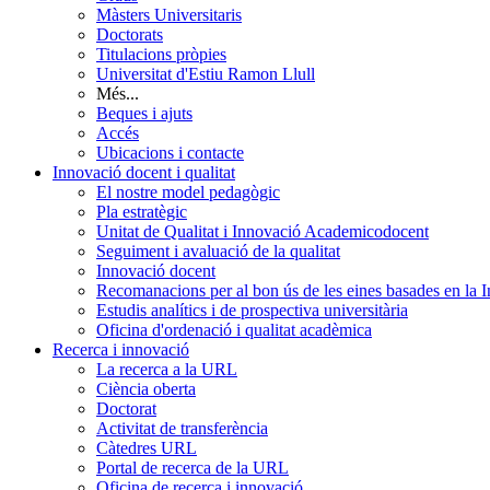
Màsters Universitaris
Doctorats
Titulacions pròpies
Universitat d'Estiu Ramon Llull
Més...
Beques i ajuts
Accés
Ubicacions i contacte
Innovació docent i qualitat
El nostre model pedagògic
Pla estratègic
Unitat de Qualitat i Innovació Academicodocent
Seguiment i avaluació de la qualitat
Innovació docent
Recomanacions per al bon ús de les eines basades en la Int
Estudis analítics i de prospectiva universitària
Oficina d'ordenació i qualitat acadèmica
Recerca i innovació
La recerca a la URL
Ciència oberta
Doctorat
Activitat de transferència
Càtedres URL
Portal de recerca de la URL
Oficina de recerca i innovació