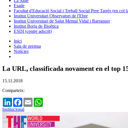
La Salle
Esade
Facultat d'Educació Social i Treball Social Pere Tarrés (en col
Institut Universitari Observatori de l'Ebre
Institut Universitari de Salut Mental Vidal i Barraquer
Institut Borja de Bioètica
ESDI (centre adscrit)
Inici
Sala de premsa
Notícies
La URL, classificada novament en el top 1
15.11.2018
Comparteix:
LinkedIn
Facebook
Email
WhatsApp
Institucional