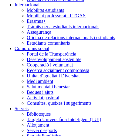
Internacional
Mobilitat estudiants
Mobilitat professorat i PTGAS
Erasmus+
Tràmits per a estudiants internacionals
Assegurança
Oficina de relacions internacionals i estudiants
Estudiants comunitaris
Compromís social
Portal de la Transparència
Desenvolupament sostenible
Cooperació i voluntariat
Recerca socialment compromesa
Unitat d'Igualtat i Diversitat
Medi ambient
Salut mental i benestar
Beques i ajuts
Activitat pastoral
Consultes, queixes i suggeriments
Serveis
Biblioteques
Targeta Universitària Intel·ligent (TUI)
Allotjament
Servei d'esports
Serveis lingüístics