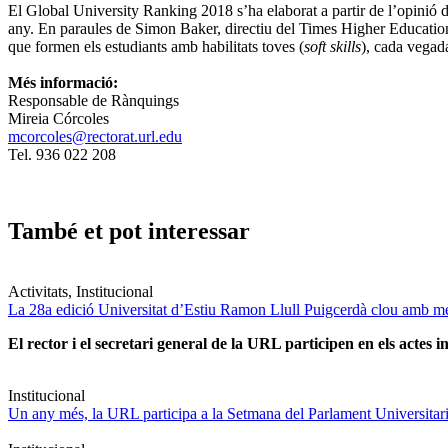
El Global University Ranking 2018 s’ha elaborat a partir de l’opinió 
any. En paraules de Simon Baker, directiu del Times Higher Education, 
que formen els estudiants amb habilitats toves (
soft skills
), cada vegad
Més informació:
Responsable de Rànquings
Mireia Córcoles
mcorcoles@rectorat.url.edu
Tel. 936 022 208
També et pot interessar
Activitats, Institucional
La 28a edició Universitat d’Estiu Ramon Llull Puigcerdà clou amb mé
El rector i el secretari general de la URL participen en els actes in
Institucional
Un any més, la URL participa a la Setmana del Parlament Universitari 