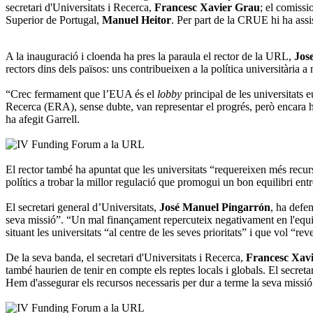
secretari d'Universitats i Recerca,
Francesc Xavier Grau
; el comiss
Superior de Portugal,
Manuel Heitor
. Per part de la CRUE hi ha assis
A la inauguració i cloenda ha pres la paraula el rector de la URL,
Jos
rectors dins dels països: uns contribueixen a la política universitària a 
“Crec fermament que l’EUA és el
lobby
principal de les universitats
Recerca (ERA), sense dubte, van representar el progrés, però encara hi h
ha afegit Garrell.
El rector també ha apuntat que les universitats “requereixen més recurs
polítics a trobar la millor regulació que promogui un bon equilibri ent
El secretari general d’Universitats,
José Manuel Pingarrón
, ha defe
seva missió”. “Un mal finançament repercuteix negativament en l'equitat
situant les universitats “al centre de les seves prioritats” i que vol “rev
De la seva banda, el secretari d'Universitats i Recerca,
Francesc Xav
també haurien de tenir en compte els reptes locals i globals. El secreta
Hem d'assegurar els recursos necessaris per dur a terme la seva missi