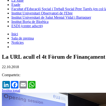
La Salle
Esade
Facultat d'Educació Social i Treball Social Pere Tarrés (en col
Institut Universitari Observatori de l'Ebre
Institut Universitari de Salut Mental Vidal i Barraquer
Institut Borja de Bioètica
ESDI (centre adscrit)
Inici
Sala de premsa
Notícies
La URL acull el 4t Fòrum de Finançament
22.10.2018
Comparteix:
LinkedIn
Facebook
Email
WhatsApp
Institucional