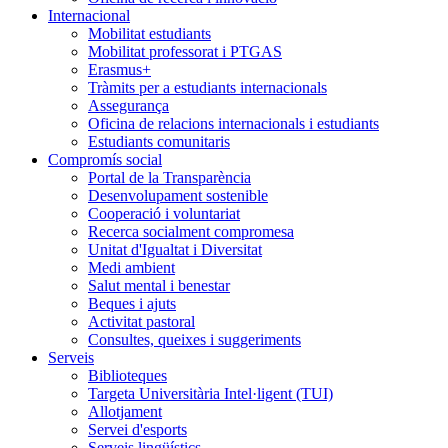
Internacional
Mobilitat estudiants
Mobilitat professorat i PTGAS
Erasmus+
Tràmits per a estudiants internacionals
Assegurança
Oficina de relacions internacionals i estudiants
Estudiants comunitaris
Compromís social
Portal de la Transparència
Desenvolupament sostenible
Cooperació i voluntariat
Recerca socialment compromesa
Unitat d'Igualtat i Diversitat
Medi ambient
Salut mental i benestar
Beques i ajuts
Activitat pastoral
Consultes, queixes i suggeriments
Serveis
Biblioteques
Targeta Universitària Intel·ligent (TUI)
Allotjament
Servei d'esports
Serveis lingüístics