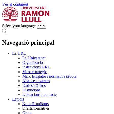
Vés al contingut
Select your language
Navegació principal
La URL
La Universitat
Organització
Institucions URL
Marc estratègic
Marc legislatiu i normativa pròpia
Aliances i xarxes
Dades i Xifres
Distincions
Ubicacions i contacte
Estudis
Nous Estudiants
Oferta formativa
Graus