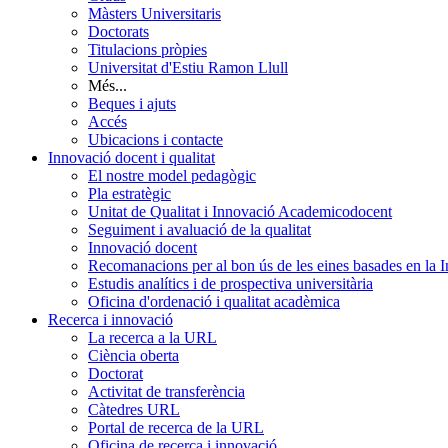
Màsters Universitaris
Doctorats
Titulacions pròpies
Universitat d'Estiu Ramon Llull
Més...
Beques i ajuts
Accés
Ubicacions i contacte
Innovació docent i qualitat
El nostre model pedagògic
Pla estratègic
Unitat de Qualitat i Innovació Academicodocent
Seguiment i avaluació de la qualitat
Innovació docent
Recomanacions per al bon ús de les eines basades en la Int
Estudis analítics i de prospectiva universitària
Oficina d'ordenació i qualitat acadèmica
Recerca i innovació
La recerca a la URL
Ciència oberta
Doctorat
Activitat de transferència
Càtedres URL
Portal de recerca de la URL
Oficina de recerca i innovació