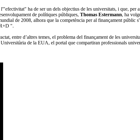
'"efectivitat" ha de ser un dels objectius de les universitats, i que, per a
 desenvolupament de polítiques públiques,
Thomas Estermann
, ha volg
undial de 2008, alhora que la competència per al finançament públic s'ha
d’R+D ".
tat, entre d’altres temes, el problema del finançament de les universit
iversitària de la EUA, el portal que compartiran professionals universit