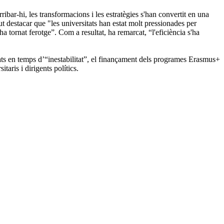
rribar-hi, les transformacions i les estratègies s'han convertit en una
ut destacar que "les universitats han estat molt pressionades per
 tornat ferotge”. Com a resultat, ha remarcat, “l'eficiència s'ha
ats en temps d’“inestabilitat”, el finançament dels programes Erasmus+
aris i dirigents polítics.