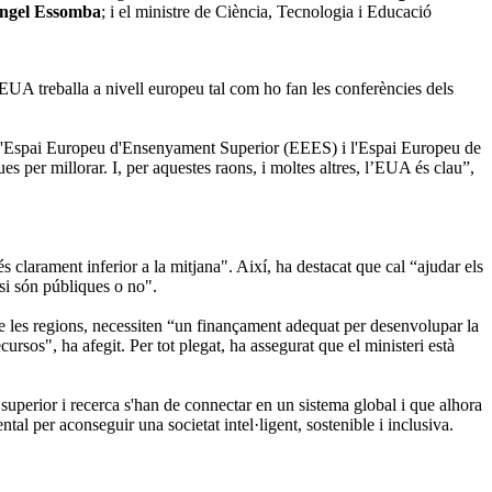
ngel Essomba
; i el ministre de Ciència, Tecnologia i Educació
l’EUA treballa a nivell europeu tal com ho fan les conferències dels
a. L'Espai Europeu d'Ensenyament Superior (EEES) i l'Espai Europeu de
es per millorar. I, per aquestes raons, i moltes altres, l’EUA és clau”,
 clarament inferior a la mitjana". Així, ha destacat que cal “ajudar els
 si són públiques o no".
e les regions, necessiten “un finançament adequat per desenvolupar la
rsos", ha afegit. Per tot plegat, ha assegurat que el ministeri està
 superior i recerca s'han de connectar en un sistema global i que alhora
tal per aconseguir una societat intel·ligent, sostenible i inclusiva.