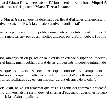
ionat d'Educació i Universitats de l’Ajuntament de Barcelona,
Miquel À
tit la secretària general
Maria Teresa Lozano
.
ep Maria Garrell
, que ha defensat que, llevat d’algunes diferències, “
nivell estatal, i l'EUA fa el mateix a nivell continental”.
 europees per construir una política universitària veritablement europe
a molt terreny per cobrir, moltes aliances per enfortir, debats i polítiqu
os, almenys en els països on la inversió en educació superior i recerca és
re el finançament públic i privat de les universitats, independentment de
nsat que les universitats, com a “principal motor de desenvolupament” d
 social perquè dificulta l'accés a la universitat d'aquells amb menys recu
ertir les retallades que es van imposar durant els anys de la crisi”.
ier Grau
, ha volgut remarcar que tots els agents del sistema d’educació
ri d’Universitats ha afegit que “el sistema d’educació superior és fonamen
ó amb la màxima qualitat”.