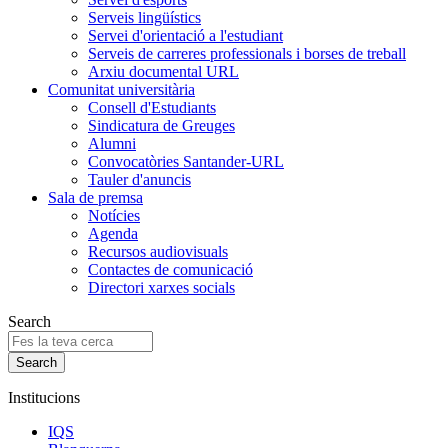
Serveis lingüístics
Servei d'orientació a l'estudiant
Serveis de carreres professionals i borses de treball
Arxiu documental URL
Comunitat universitària
Consell d'Estudiants
Sindicatura de Greuges
Alumni
Convocatòries Santander-URL
Tauler d'anuncis
Sala de premsa
Notícies
Agenda
Recursos audiovisuals
Contactes de comunicació
Directori xarxes socials
Search
Institucions
IQS