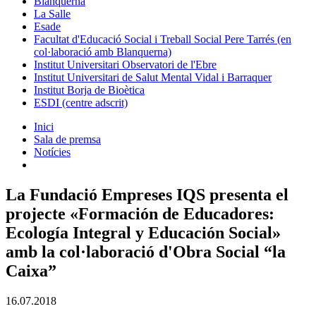
Blanquerna
La Salle
Esade
Facultat d'Educació Social i Treball Social Pere Tarrés (en
col·laboració amb Blanquerna)
Institut Universitari Observatori de l'Ebre
Institut Universitari de Salut Mental Vidal i Barraquer
Institut Borja de Bioètica
ESDI (centre adscrit)
Inici
Sala de premsa
Notícies
La Fundació Empreses IQS presenta el
projecte «Formación de Educadores:
Ecología Integral y Educación Social»
amb la col·laboració d'Obra Social “la
Caixa”
16.07.2018