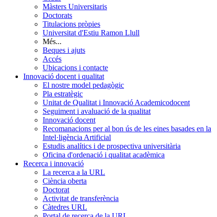
Màsters Universitaris
Doctorats
Titulacions pròpies
Universitat d'Estiu Ramon Llull
Més...
Beques i ajuts
Accés
Ubicacions i contacte
Innovació docent i qualitat
El nostre model pedagògic
Pla estratègic
Unitat de Qualitat i Innovació Academicodocent
Seguiment i avaluació de la qualitat
Innovació docent
Recomanacions per al bon ús de les eines basades en la
Intel·ligència Artificial
Estudis analítics i de prospectiva universitària
Oficina d'ordenació i qualitat acadèmica
Recerca i innovació
La recerca a la URL
Ciència oberta
Doctorat
Activitat de transferència
Càtedres URL
Portal de recerca de la URL