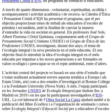
Pensament Cristià d’IQS
, un programa de formació d’educadors.
A través de quatre dimensions –voluntariat, espiritualitat, acollida i
acompanyament i activitat acadèmica i de recerca- la Càtedra d’Ètica
i Pensament Cristià d’IQS ha presentat el programa, que té per
objectiu proporcionar eines de treball als educadors d’escoles de
primària i secundària, amb la finalitat de canviar la manera
d’entendre la vida en societat en general. Els professors José Sols,
Albert Florensa i Oriol Quintana, conjuntament amb el
Grupo de
Pensamiento Social Cristiano UNIJES
i el
Grupo de Ética de las
Profesiones UNIJES
, investigaran, durant dos anys, el tema de
l’ecologia integral i la seva presència en el món educatiu. El seu
objectiu final és introduir la idea d’ecologia integral en el món
educatiu per impulsar a les noves generacions a ser formades en
valors ecològics i preocupar-se en el repte ambiental, entre d’altres.
L’activitat central del projecte es basarà en una sèrie d’estudis que
s’estan realitzant actualment envers aquesta temàtica a Europa i als
Estats Units, així com a dos estades d’investigació al Boston College
i a la Fordaham University (Nova York). A més, l’equip participarà
en les
Jornadas
UNIJES
de Ecología Integral,
que tindran lloc a
Madrid en 2019 i en les que hi participaran investigadors d’
IQS
-
URL. La col·laboració de l’
Obra Social La Caixa
ajudarà també a la
publicació del llibre
Ecoética
i a l’organització de seminaris i cursos
sobre
Ecologia Integral i Educació Social
per a educadors d’escoles