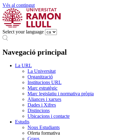
Vés al contingut
Select your language
Navegació principal
La URL
La Universitat
Organització
Institucions URL
Marc estratègic
Marc legislatiu i normativa pròpia
Aliances i xarxes
Dades i Xifres
Distincions
Ubicacions i contacte
Estudis
Nous Estudiants
Oferta formativa
Graus