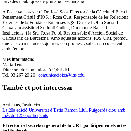
privades i públiques de primària i secundària.
A l’acte van assistir el Dr. José Sols, Director de la Càtedra d’Ètica i
Pensament Cristià d’IQS, i Rosa Curt, Responsable de les Relacions
Externes de la Fundació Empreses IQS. Des de l’Obra Social La
Caixa van assistir el Sr. Jordi Cullell, Director de Banca i
Institucions, i la Sra. Rosa Pujol, Responsable d'Accion Social de
CaixaBank de Barcelona. Amb aquestes accions, IQS-URL promou
que la seva institució sigui més compromesa, solidària i conscient
amb l’entorn.
Més informació:
Marta Tena
Directora de Comunicació IQS-URL
Tel. 93 267 20 20 |
comunicacioiqs@iqs.edu
També et pot interessar
Activitats, Institucional
La 28a edició Universitat d’Estiu Ramon Llull Puigcerdà clou amb
més de 1250 participants
El rector i el secretari general de la URL participen en els actes
institucionals