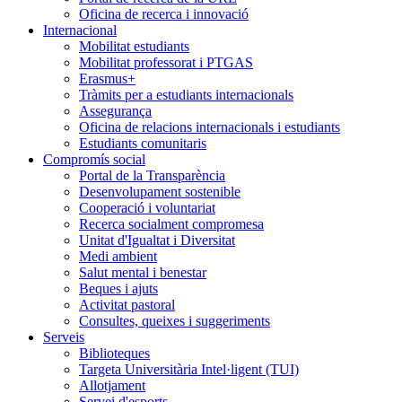
Oficina de recerca i innovació
Internacional
Mobilitat estudiants
Mobilitat professorat i PTGAS
Erasmus+
Tràmits per a estudiants internacionals
Assegurança
Oficina de relacions internacionals i estudiants
Estudiants comunitaris
Compromís social
Portal de la Transparència
Desenvolupament sostenible
Cooperació i voluntariat
Recerca socialment compromesa
Unitat d'Igualtat i Diversitat
Medi ambient
Salut mental i benestar
Beques i ajuts
Activitat pastoral
Consultes, queixes i suggeriments
Serveis
Biblioteques
Targeta Universitària Intel·ligent (TUI)
Allotjament
Servei d'esports