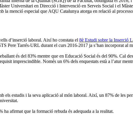
ntia Interna de la Qualitat (SGIQ) de la Facultat, obtinguda el 2016, i a 
àster Universitari en Direcció i Intervenció en Serveis Social i el Màst
b la menció especial que AQU Catalunya atorga en relació al processos d’
ells d’inserció laboral. Així ho constata el
8è Estudi sobre la Inserció 
FESTS Pere Tarrés-URL durant el curs 2016-2017 ja s’han incorporat al me
 treballant és del 83% mentre que en Educació Social és del 90%. Cal des
equisit imprescindible. Només un 6% dels enquestats està a l’atur mentre
b els estudis i la seva aplicació al món laboral. Així, un 87% de les per
iversitat.
% ha afirmat que la formació rebuda és adequada a la realitat.