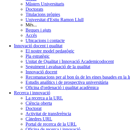
Màsters Universitaris
Doctorats
Titulacions pròpies
Universitat d'Estiu Ramon Llull
Més...
Beques i ajuts
Accés
Ubicacions i contacte
Innovació docent i qualitat
El nostre model pedagògic
Pla estratègic
Unitat de Qualitat i Innovació Academicodocent
Seguiment i avaluació de la qualitat
Innovació docent
Recomanacions per al bon ús de les eines basades en la Int
Estudis analítics i de prospectiva universitària
Oficina d'ordenació i qualitat acadèmica
Recerca i innovació
La recerca a la URL
Ciència oberta
Doctorat
Activitat de transferència
Càtedres URL
Portal de recerca de la URL
Oficina de recerca i innovació