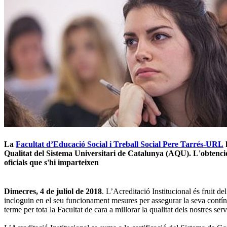
La
Facultat d’Educació Social i Treball Social Pere Tarrés-URL
h
Qualitat del Sistema Universitari de Catalunya (AQU). L'obtenció d
oficials que s'hi imparteixen
Dimecres, 4 de juliol de 2018
. L’Acreditació Institucional és fruit 
incloguin en el seu funcionament mesures per assegurar la seva contínu
terme per tota la Facultat de cara a millorar la qualitat dels nostres s