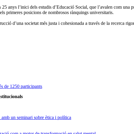
 anys l’inici dels estudis d’Educació Social, que l’avalen com una pr
n els primeres posicions de nombrosos rànquings universitaris.
cció d’una societat més justa i cohesionada a través de la recerca rigor
s de 1250 participants
stitucionals
amb un seminari sobre ètica i política
tzació com a motor de transformació en salut mental