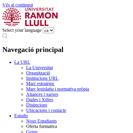
Vés al contingut
Select your language
Navegació principal
La URL
La Universitat
Organització
Institucions URL
Marc estratègic
Marc legislatiu i normativa pròpia
Aliances i xarxes
Dades i Xifres
Distincions
Ubicacions i contacte
Estudis
Nous Estudiants
Oferta formativa
Graus