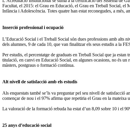
L’Acreditació Institucional se suma a la certificació del Sistema de Gara
Facultat, el 2015: el Grau en Educació, el Grau en Treball Social, el M
Infància i Adolescència. Totes quatre han estat reconegudes, a més, am
Inserció professional i ocupació
L’Educació Social i el Treball Social són dues professions amb alts niv
dels alumnes, 9 de cada 10, que van finalitzar els seus estudis a la 
Per estudis, el percentatge de graduats en Treball Social que ja estan
titulació, en canvi en Educació Social, en algunes ocasions, no és un r
màsters, postgraus o formació contínua.
Alt nivell de satisfacció amb els estudis
Als enquestats també se’ls va preguntar pel seu nivell de satisfacció am
començar de nou i el 97% afirma que repetiria el Grau en la mateixa un
La valoració de la formació rebuda ha estat d’un 8,09 sobre 10 i el 90
25 anys d’educació social