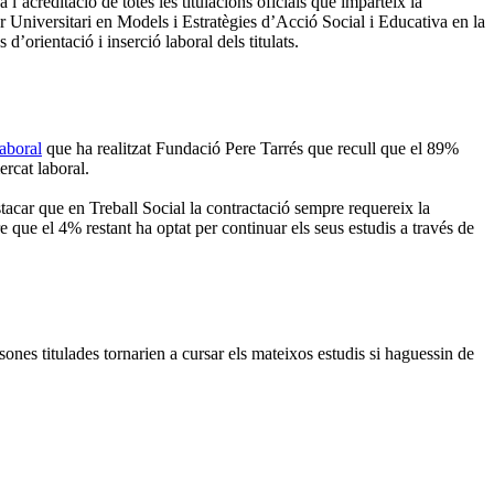
l’acreditació de totes les titulacions oficials que imparteix la
er Universitari en Models i Estratègies d’Acció Social i Educativa en la
orientació i inserció laboral dels titulats.
Laboral
que ha realitzat Fundació Pere Tarrés que recull que el 89%
rcat laboral.
tacar que en Treball Social la contractació sempre requereix la
 que el 4% restant ha optat per continuar els seus estudis a través de
sones titulades tornarien a cursar els mateixos estudis si haguessin de