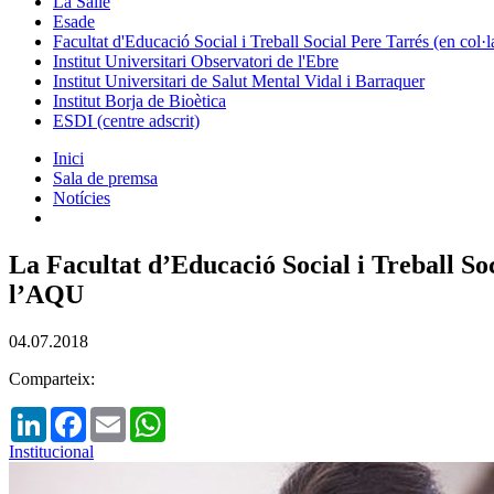
La Salle
Esade
Facultat d'Educació Social i Treball Social Pere Tarrés (en col
Institut Universitari Observatori de l'Ebre
Institut Universitari de Salut Mental Vidal i Barraquer
Institut Borja de Bioètica
ESDI (centre adscrit)
Inici
Sala de premsa
Notícies
La Facultat d’Educació Social i Treball So
l’AQU
04.07.2018
Comparteix:
LinkedIn
Facebook
Email
WhatsApp
Institucional