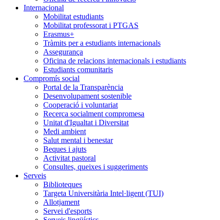
Internacional
Mobilitat estudiants
Mobilitat professorat i PTGAS
Erasmus+
Tràmits per a estudiants internacionals
Assegurança
Oficina de relacions internacionals i estudiants
Estudiants comunitaris
Compromís social
Portal de la Transparència
Desenvolupament sostenible
Cooperació i voluntariat
Recerca socialment compromesa
Unitat d'Igualtat i Diversitat
Medi ambient
Salut mental i benestar
Beques i ajuts
Activitat pastoral
Consultes, queixes i suggeriments
Serveis
Biblioteques
Targeta Universitària Intel·ligent (TUI)
Allotjament
Servei d'esports
Serveis lingüístics