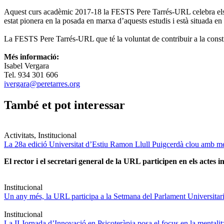
Aquest curs acadèmic 2017-18 la FESTS Pere Tarrés-URL celebra els 25
estat pionera en la posada en marxa d’aquests estudis i està situada e
La FESTS Pere Tarrés-URL que té la voluntat de contribuir a la constru
Més informació:
Isabel Vergara
Tel. 934 301 606
ivergara@peretarres.org
També et pot interessar
Activitats, Institucional
La 28a edició Universitat d’Estiu Ramon Llull Puigcerdà clou amb mé
El rector i el secretari general de la URL participen en els actes in
Institucional
Un any més, la URL participa a la Setmana del Parlament Universitari 
Institucional
La II Jornada d’Innovació en Psicoteràpia posa el focus en la mentali