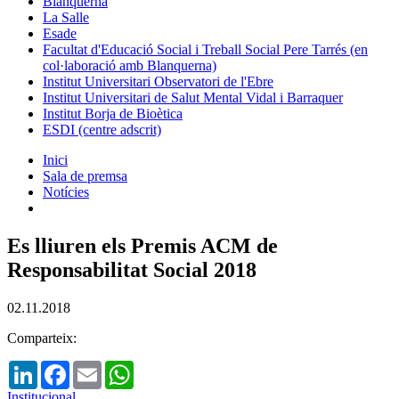
Blanquerna
La Salle
Esade
Facultat d'Educació Social i Treball Social Pere Tarrés (en
col·laboració amb Blanquerna)
Institut Universitari Observatori de l'Ebre
Institut Universitari de Salut Mental Vidal i Barraquer
Institut Borja de Bioètica
ESDI (centre adscrit)
Inici
Sala de premsa
Notícies
Es lliuren els Premis ACM de
Responsabilitat Social 2018
02.11.2018
Comparteix:
LinkedIn
Facebook
Email
WhatsApp
Institucional