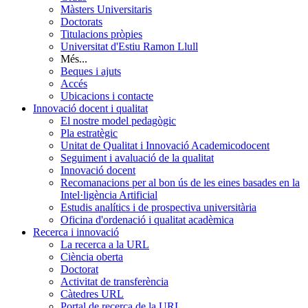
Màsters Universitaris
Doctorats
Titulacions pròpies
Universitat d'Estiu Ramon Llull
Més...
Beques i ajuts
Accés
Ubicacions i contacte
Innovació docent i qualitat
El nostre model pedagògic
Pla estratègic
Unitat de Qualitat i Innovació Academicodocent
Seguiment i avaluació de la qualitat
Innovació docent
Recomanacions per al bon ús de les eines basades en la
Intel·ligència Artificial
Estudis analítics i de prospectiva universitària
Oficina d'ordenació i qualitat acadèmica
Recerca i innovació
La recerca a la URL
Ciència oberta
Doctorat
Activitat de transferència
Càtedres URL
Portal de recerca de la URL