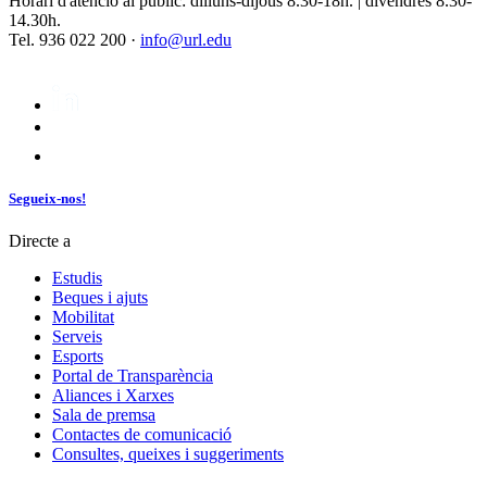
Horari d'atenció al públic: dilluns-dijous 8.30-18h. | divendres 8.30-
14.30h.
Tel. 936 022 200 ·
info@url.edu
Segueix-nos!
Directe a
Estudis
Beques i ajuts
Mobilitat
Serveis
Esports
Portal de Transparència
Aliances i Xarxes
Sala de premsa
Contactes de comunicació
Consultes, queixes i suggeriments