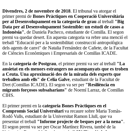
Divendres, 2 de novembre de 2018
. El tribunal va atorgar el
primer premi de
Bones Pràctiques en Cooperació Universitària
per al Desenvolupament en la categoria de grau
al treball
"Big
Data per al Desenvolupament Sostenible: un estudi de casos a
Indonèsia"
, de Daniela Pacheco, estudiante de Comilla. El segon
premi va quedar desert. En aquesta categoria va rebre una menció el
treball "Educació per a la sostenibilitat: construcció antropològica
dels agents de canvi" de Natalia Fernández de Cañete, de la Facultat
de Ciències Econòmiques i Empresarials de Comillas ICADE.
En la
categoria de Postgrau
, el primer premi va ser al treball
"La
ansietat en els menors estrangers no acompanyats que es troben
a Ceuta. Una aproximació des de la mirada dels experts que
treballen amb ells" de Celia Galve
, estudiant de la Facultat de
Dret (Comillas ICADE). El segon va ser per
"Resiliència en
migrants forçosos subsaharians"
de Noemí Larraz, de Comillas
CIHS.
El primer premi en la
categoria Bones Pràctiques en el
Compromís Social Universitari
va recaure sobre Maria Tomàs-
Rodó Valls, estudiant de la Universitat Ramon Llull, que va
presentar el treball
"Informe projecte de beques per a la nena"
.
El segon premi va ser per Oscar Martínez Rivera, també de la