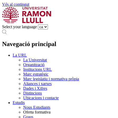
Vés al contingut
Select your language
Navegació principal
La URL
La Universitat
Organització
Institucions URL
Marc estratègic
Marc legislatiu i normativa pròpia
Aliances i xarxes
Dades i Xifres
Distincions
Ubicacions i contacte
Estudis
Nous Estudiants
Oferta formativa
Graus