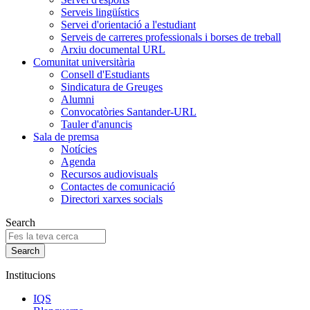
Serveis lingüístics
Servei d'orientació a l'estudiant
Serveis de carreres professionals i borses de treball
Arxiu documental URL
Comunitat universitària
Consell d'Estudiants
Sindicatura de Greuges
Alumni
Convocatòries Santander-URL
Tauler d'anuncis
Sala de premsa
Notícies
Agenda
Recursos audiovisuals
Contactes de comunicació
Directori xarxes socials
Search
Institucions
IQS