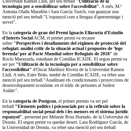
Universitat Ramon Llull, pel seu treball
"Utilització de la
tecnologia per a sensibilitzar sobre l'accesibilitat"
. A més, M.ª
Antonia Olalla Marañón i Sara García Tasich, van guanyar una
menció pel seu treball "L'espanyol com a llengua d'aprenentatge i
servei".
En la
categoria de grau del Premi Ignacio Ellacuría d'Estudio
d'Interès Social
ACM, el primer premi va recaure
sobre
"Perspectives i desafiaments del règimen de protecció del
refugiat: anàlisi crític de la situació actual i propostes de ‘lege
ferenda’ per al Pacte Mundial sobre Refugiats de 2018"
de
Rocío Marazuela, estudiant de Comillas ICADE. El segon premi va
ser per
"Utilització de la tecnologia per a sensibilitzar sobre
l'accessibilitat"
d'Oscar Martínez Rivera de la Universitat Ramon
Llull. A més, Ester Brito, també de Comillas ICADE, va rebre una
menció pel seu treball "Analitzant els condicionants i proyeccions de
desenvolupament econòmic en el tràfic de persones al Sudest
Asiàtic".
En la
categoria de Postgrau
, el primer premio va ser pel
treball
"Elements polítics i psicosocials per a la reflexió sobre la
responsabilitat social penal dels i les menors en el sistema jurídic
espanyol"
, presentat per Melanie Ross Hurtado, de la Universitat de
Deusto. El segon premi va quedar desert. Lara Rodríguez García, de
la Universidad de Deusto, va rebre una menció pel seu treball