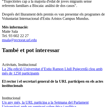
"Trajectòries cap a la majoria d'edat de joves migrants sense
referents familiars a Biscaia: anàlisi de dos casos".
Després del lliurament dels premis es van presentar els programes de
Voluntariat Internacional d'Estiu Aristos Campus Mundus.
Més informació:
Maite Sala
Tel. 93 602 22 27
msala@rectorat.url.edu
També et pot interessar
Activitats, Institucional
La 28a edició Universitat d’Estiu Ramon Llull Puigcerdà clou amb
més de 1250 participants
El rector i el secretari general de la URL participen en els actes
institucionals
Institucional
Un any més, la URL participa a la Setmana del Parlament
Universitari amb un seminari sobre ètica i política