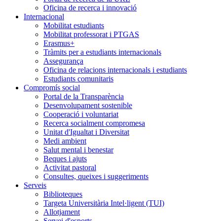
Oficina de recerca i innovació
Internacional
Mobilitat estudiants
Mobilitat professorat i PTGAS
Erasmus+
Tràmits per a estudiants internacionals
Assegurança
Oficina de relacions internacionals i estudiants
Estudiants comunitaris
Compromís social
Portal de la Transparència
Desenvolupament sostenible
Cooperació i voluntariat
Recerca socialment compromesa
Unitat d'Igualtat i Diversitat
Medi ambient
Salut mental i benestar
Beques i ajuts
Activitat pastoral
Consultes, queixes i suggeriments
Serveis
Biblioteques
Targeta Universitària Intel·ligent (TUI)
Allotjament
Servei d'esports