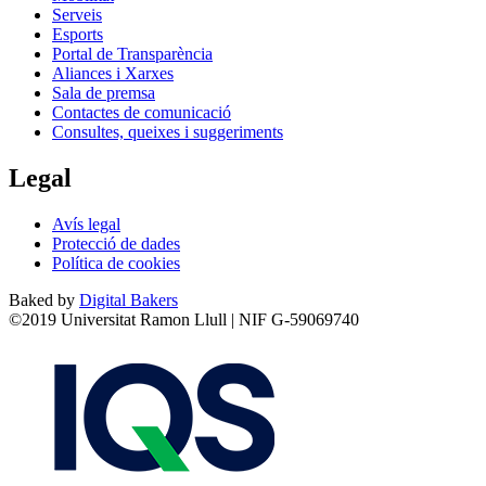
Serveis
Esports
Portal de Transparència
Aliances i Xarxes
Sala de premsa
Contactes de comunicació
Consultes, queixes i suggeriments
Legal
Avís legal
Protecció de dades
Política de cookies
Baked by
Digital Bakers
©2019 Universitat Ramon Llull | NIF G-59069740