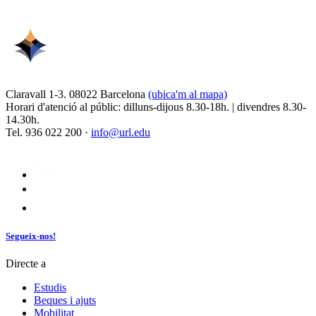
Claravall 1-3. 08022 Barcelona
(ubica'm al mapa)
Horari d'atenció al públic: dilluns-dijous 8.30-18h. | divendres 8.30-
14.30h.
Tel. 936 022 200 ·
info@url.edu
Segueix-nos!
Directe a
Estudis
Beques i ajuts
Mobilitat