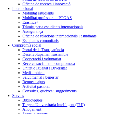
Oficina de recerca i innovació
Internacional
Mobilitat estudiants
Mobilitat professorat i PTGAS
Erasmus+
Tràmits per a estudiants internacionals
Assegurança
Oficina de relacions internacionals i estudiants
Estudiants comunitaris
Compromís social
Portal de la Transparència
Desenvolupament sostenible
Cooperació i voluntariat
Recerca socialment compromesa
Unitat d'Igualtat i Diversitat
Medi ambient
Salut mental i benestar
Beques i ajuts
Activitat pastoral
Consultes, queixes i suggeriments
Serveis
Biblioteques
Targeta Universitària Intel·ligent (TUI)
Allotjament
Servei d'esports