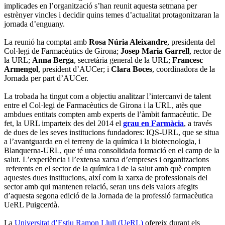
implicades en l’organització s’han reunit aquesta setmana per
estrènyer vincles i decidir quins temes d’actualitat protagonitzaran la
jornada d’enguany.
La reunió ha comptat amb
Rosa Núria Aleixandre
, presidenta del
Col·legi de Farmacèutics de Girona;
Josep Maria Garrell
, rector de
la URL;
Anna Berga
, secretària general de la URL;
Francesc
Armengol
, president d’AUCer; i
Clara Boces
, coordinadora de la
Jornada per part d’AUCer.
La trobada ha tingut com a objectiu analitzar l’intercanvi de talent
entre el Col·legi de Farmacèutics de Girona i la URL, atès que
ambdues entitats compten amb experts de l’àmbit farmacèutic. De
fet, la URL imparteix des del 2014 el
grau en Farmàcia
, a través
de dues de les seves institucions fundadores: IQS-URL, que se situa
a l’avantguarda en el terreny de la química i la biotecnologia, i
Blanquerna-URL, que té una consolidada formació en el camp de la
salut. L’experiència i l’extensa xarxa d’empreses i organitzacions
referents en el sector de la química i de la salut amb què compten
aquestes dues institucions, així com la xarxa de professionals del
sector amb qui mantenen relació, seran uns dels valors afegits
d’aquesta segona edició de la Jornada de la professió farmacèutica
UeRL Puigcerdà.
La
Universitat d’Estiu Ramon Llull (UeRL)
ofereix durant els