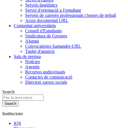
Serveis lingüístics
Servei d'orientació a l'estudiant
Serveis de carreres professionals i borses de treball
Arxiu documental URL
Comunitat universitària
Consell d'Estudiants
Sindicatura de Greuges
Alumni
Convocatòries Santander-URL
Tauler d'anuncis
Sala de premsa
Notícies
Agenda
Recursos audiovisuals
Contactes de comunicació
Directori xarxes socials
Search
Institucions
IQS