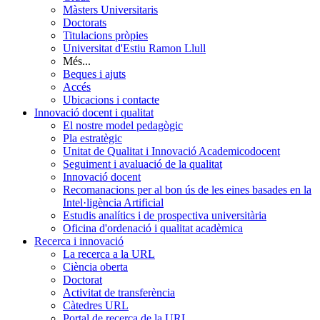
Màsters Universitaris
Doctorats
Titulacions pròpies
Universitat d'Estiu Ramon Llull
Més...
Beques i ajuts
Accés
Ubicacions i contacte
Innovació docent i qualitat
El nostre model pedagògic
Pla estratègic
Unitat de Qualitat i Innovació Academicodocent
Seguiment i avaluació de la qualitat
Innovació docent
Recomanacions per al bon ús de les eines basades en la
Intel·ligència Artificial
Estudis analítics i de prospectiva universitària
Oficina d'ordenació i qualitat acadèmica
Recerca i innovació
La recerca a la URL
Ciència oberta
Doctorat
Activitat de transferència
Càtedres URL
Portal de recerca de la URL