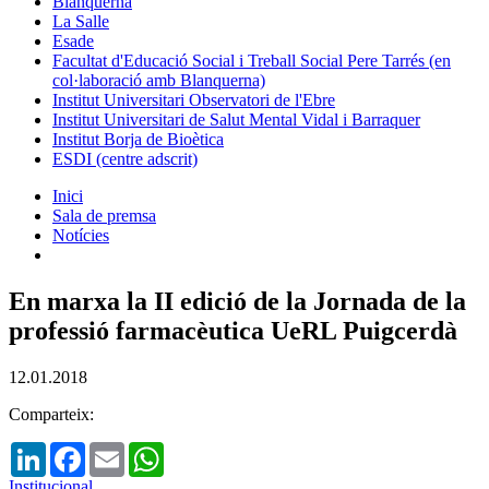
Blanquerna
La Salle
Esade
Facultat d'Educació Social i Treball Social Pere Tarrés (en
col·laboració amb Blanquerna)
Institut Universitari Observatori de l'Ebre
Institut Universitari de Salut Mental Vidal i Barraquer
Institut Borja de Bioètica
ESDI (centre adscrit)
Inici
Sala de premsa
Notícies
En marxa la II edició de la Jornada de la
professió farmacèutica UeRL Puigcerdà
12.01.2018
Comparteix:
LinkedIn
Facebook
Email
WhatsApp
Institucional