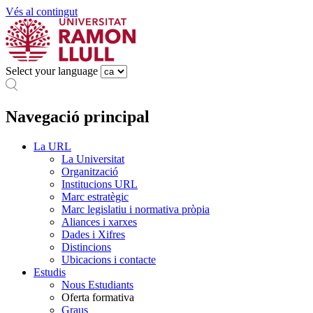
Vés al contingut
Select your language
Navegació principal
La URL
La Universitat
Organització
Institucions URL
Marc estratègic
Marc legislatiu i normativa pròpia
Aliances i xarxes
Dades i Xifres
Distincions
Ubicacions i contacte
Estudis
Nous Estudiants
Oferta formativa
Graus