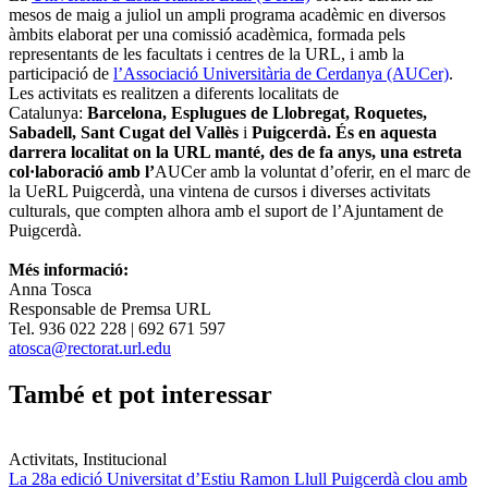
mesos de maig a juliol un ampli programa acadèmic en diversos
àmbits elaborat per una comissió acadèmica, formada pels
representants de les facultats i centres de la URL, i amb la
participació de
l’Associació Universitària de Cerdanya (AUCer)
.
Les activitats es realitzen a diferents localitats de
Catalunya:
Barcelona, Esplugues de Llobregat, Roquetes,
Sabadell, Sant Cugat del Vallès
i
Puigcerdà. És en aquesta
darrera localitat on la URL manté, des de fa anys, una estreta
col·laboració amb l’
AUCer amb la voluntat d’oferir, en el marc de
la UeRL Puigcerdà, una vintena de cursos i diverses activitats
culturals, que compten alhora amb el suport de l’Ajuntament de
Puigcerdà.
Més informació:
Anna Tosca
Responsable de Premsa URL
Tel. 936 022 228 | 692 671 597
atosca@rectorat.url.edu
També et pot interessar
Activitats, Institucional
La 28a edició Universitat d’Estiu Ramon Llull Puigcerdà clou amb