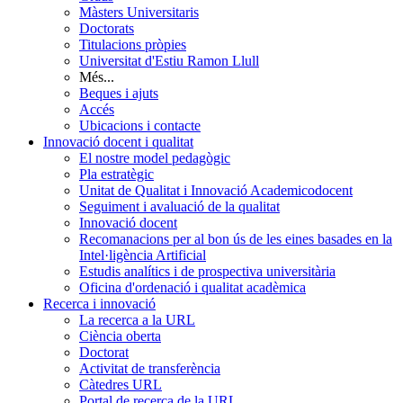
Màsters Universitaris
Doctorats
Titulacions pròpies
Universitat d'Estiu Ramon Llull
Més...
Beques i ajuts
Accés
Ubicacions i contacte
Innovació docent i qualitat
El nostre model pedagògic
Pla estratègic
Unitat de Qualitat i Innovació Academicodocent
Seguiment i avaluació de la qualitat
Innovació docent
Recomanacions per al bon ús de les eines basades en la
Intel·ligència Artificial
Estudis analítics i de prospectiva universitària
Oficina d'ordenació i qualitat acadèmica
Recerca i innovació
La recerca a la URL
Ciència oberta
Doctorat
Activitat de transferència
Càtedres URL
Portal de recerca de la URL