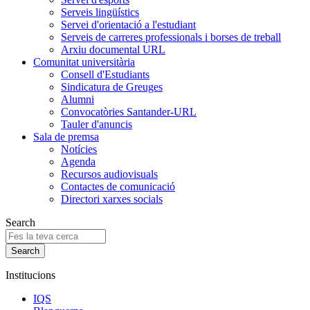
Serveis lingüístics
Servei d'orientació a l'estudiant
Serveis de carreres professionals i borses de treball
Arxiu documental URL
Comunitat universitària
Consell d'Estudiants
Sindicatura de Greuges
Alumni
Convocatòries Santander-URL
Tauler d'anuncis
Sala de premsa
Notícies
Agenda
Recursos audiovisuals
Contactes de comunicació
Directori xarxes socials
Search
Institucions
IQS