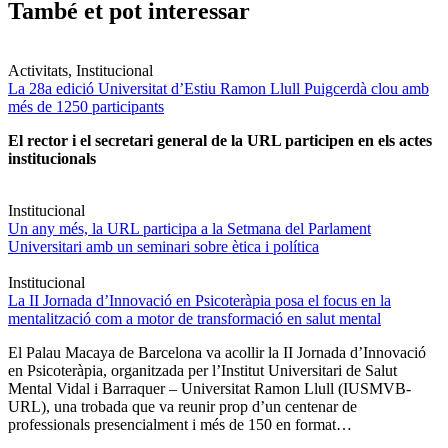
També et pot interessar
Activitats, Institucional
La 28a edició Universitat d’Estiu Ramon Llull Puigcerdà clou amb
més de 1250 participants
El rector i el secretari general de la URL participen en els actes
institucionals
Institucional
Un any més, la URL participa a la Setmana del Parlament
Universitari amb un seminari sobre ètica i política
Institucional
La II Jornada d’Innovació en Psicoteràpia posa el focus en la
mentalització com a motor de transformació en salut mental
El Palau Macaya de Barcelona va acollir la II Jornada d’Innovació
en Psicoteràpia, organitzada per l’Institut Universitari de Salut
Mental Vidal i Barraquer – Universitat Ramon Llull (IUSMVB-
URL), una trobada que va reunir prop d’un centenar de
professionals presencialment i més de 150 en format…