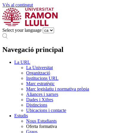
Vés al contingut
Select your language
Navegació principal
La URL
La Universitat
Organització
Institucions URL
Marc estratègic
Marc legislatiu i normativa pròpia
Aliances i xarxes
Dades i Xifres
Distincions
Ubicacions i contacte
Estudis
Nous Estudiants
Oferta formativa
Graus