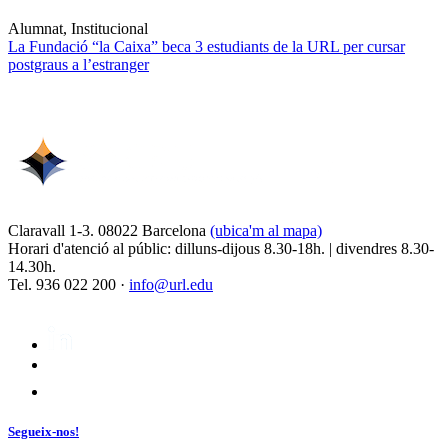
Alumnat, Institucional
La Fundació “la Caixa” beca 3 estudiants de la URL per cursar
postgraus a l’estranger
Claravall 1-3. 08022 Barcelona
(ubica'm al mapa)
Horari d'atenció al públic: dilluns-dijous 8.30-18h. | divendres 8.30-
14.30h.
Tel. 936 022 200 ·
info@url.edu
Segueix-nos!