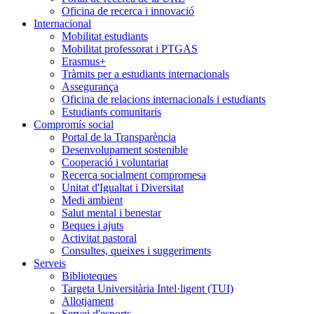
Oficina de recerca i innovació
Internacional
Mobilitat estudiants
Mobilitat professorat i PTGAS
Erasmus+
Tràmits per a estudiants internacionals
Assegurança
Oficina de relacions internacionals i estudiants
Estudiants comunitaris
Compromís social
Portal de la Transparència
Desenvolupament sostenible
Cooperació i voluntariat
Recerca socialment compromesa
Unitat d'Igualtat i Diversitat
Medi ambient
Salut mental i benestar
Beques i ajuts
Activitat pastoral
Consultes, queixes i suggeriments
Serveis
Biblioteques
Targeta Universitària Intel·ligent (TUI)
Allotjament
Servei d'esports