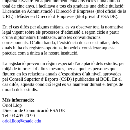
impartia ESADE en aquell moment tenia dos cicles i una durada
total de cinc anys, i facilitava a tots els graduats una doble titulació:
Llicenciat en Administració i Direcció d’Empreses (títol oficial de la
URL) i Màster en Direcció d’Empreses (títol privat d’ESADE).
En el cas difós per alguns mitjans, es va observar tota la normativa
legal vigent sobre els processos d’admissió a segon cicle a partir
d’una diplomatura finalitzada, amb les convalidacions
corresponents. D’altra banda, l’existència de casos similars, dels
quals hi ha els registres oportuns, impedeix considerar aquesta
pràctica com a única a la nostra institució.
La legislació preveu un règim especial d’adaptació dels estudis, per
mitjà de tutories i d’altres mesures, per a aquelles persones que
figuren en les relacions anuals d’esportistes d’alt nivell aprovades
pel Consell Superior d’Esports (CSD) i publicades al BOE. En el
cas difós, aquesta condició legal es va mantenir durant el temps de
durada dels estudis.
Més informació:
Oriol Llop
Director de Comunicació ESADE
Tel. 93 495 20 99
oriol.llop@esade.edu