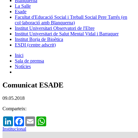
Blanquerna
La Salle
Esade
Facultat d'Educació Social i Treball Social Pere Tarrés (en
col·laboració amb Blanquerna)
Institut Universitari Observatori de l'Ebre
Institut Universitari de Salut Mental Vidal i Barraquer
Institut Borja de Bioètica
ESDI (centre adscrit)
Inici
Sala de premsa
Notícies
Comunicat ESADE
09.05.2018
Comparteix:
LinkedIn
Facebook
Email
WhatsApp
Institucional