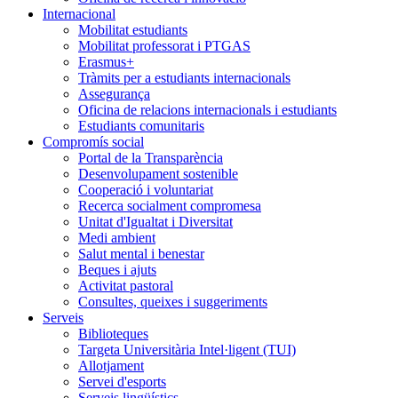
Internacional
Mobilitat estudiants
Mobilitat professorat i PTGAS
Erasmus+
Tràmits per a estudiants internacionals
Assegurança
Oficina de relacions internacionals i estudiants
Estudiants comunitaris
Compromís social
Portal de la Transparència
Desenvolupament sostenible
Cooperació i voluntariat
Recerca socialment compromesa
Unitat d'Igualtat i Diversitat
Medi ambient
Salut mental i benestar
Beques i ajuts
Activitat pastoral
Consultes, queixes i suggeriments
Serveis
Biblioteques
Targeta Universitària Intel·ligent (TUI)
Allotjament
Servei d'esports
Serveis lingüístics