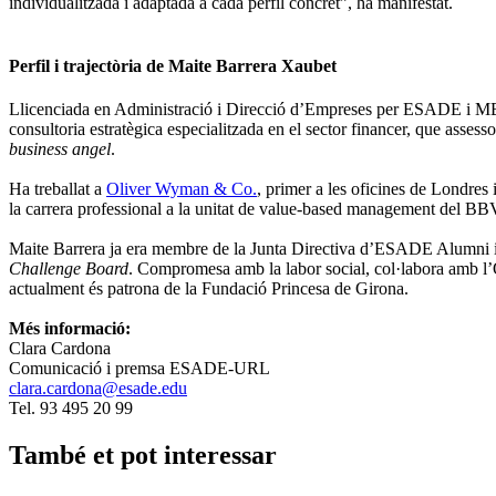
individualitzada i adaptada a cada perfil concret”, ha manifestat.
Perfil i trajectòria de Maite Barrera Xaubet
Llicenciada en Administració i Direcció d’Empreses per ESADE i 
consultoria estratègica especialitzada en el sector financer, que asses
business angel
.
Ha treballat a
Oliver Wyman & Co.
, primer a les oficines de Londres 
la carrera professional a la unitat de value-based management del BB
Maite Barrera ja era membre de la Junta Directiva d’ESADE Alumni 
Challenge Board
. Compromesa amb la labor social, col·labora amb l’
actualment és patrona de la Fundació Princesa de Girona.
Més informació:
Clara Cardona
Comunicació i premsa ESADE-URL
clara.cardona@esade.edu
Tel. 93 495 20 99
També et pot interessar