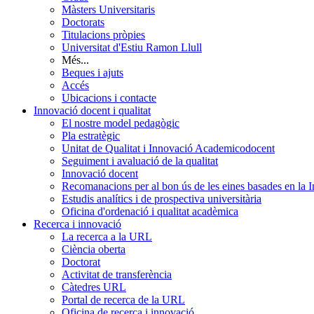
Màsters Universitaris
Doctorats
Titulacions pròpies
Universitat d'Estiu Ramon Llull
Més...
Beques i ajuts
Accés
Ubicacions i contacte
Innovació docent i qualitat
El nostre model pedagògic
Pla estratègic
Unitat de Qualitat i Innovació Academicodocent
Seguiment i avaluació de la qualitat
Innovació docent
Recomanacions per al bon ús de les eines basades en la Int
Estudis analítics i de prospectiva universitària
Oficina d'ordenació i qualitat acadèmica
Recerca i innovació
La recerca a la URL
Ciència oberta
Doctorat
Activitat de transferència
Càtedres URL
Portal de recerca de la URL
Oficina de recerca i innovació