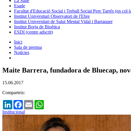
La Salle
Esade
Facultat d'Educació Social i Treball Social Pere Tarrés (en col
Institut Universitari Observatori de l'Ebre
Institut Universitari de Salut Mental Vidal i Barraquer
Institut Borja de Bioètica
ESDI (centre adscrit)
Inici
Sala de premsa
Notícies
Maite Barrera, fundadora de Bluecap, no
15.06.2017
Comparteix:
LinkedIn
Facebook
Email
WhatsApp
Institucional