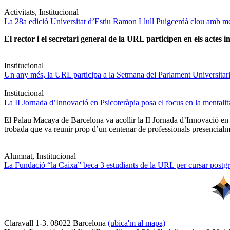
Activitats, Institucional
La 28a edició Universitat d’Estiu Ramon Llull Puigcerdà clou amb mé
El rector i el secretari general de la URL participen en els actes in
Institucional
Un any més, la URL participa a la Setmana del Parlament Universitari 
Institucional
La II Jornada d’Innovació en Psicoteràpia posa el focus en la mentali
El Palau Macaya de Barcelona va acollir la II Jornada d’Innovació en
trobada que va reunir prop d’un centenar de professionals presencia
Alumnat, Institucional
La Fundació “la Caixa” beca 3 estudiants de la URL per cursar postgra
Claravall 1-3. 08022 Barcelona
(ubica'm al mapa)