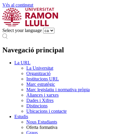
Vés al contingut
Select your language
Navegació principal
La URL
La Universitat
Organització
Institucions URL
Marc estratègic
Marc legislatiu i normativa pròpia
Aliances i xarxes
Dades i Xifres
Distincions
Ubicacions i contacte
Estudis
Nous Estudiants
Oferta formativa
Graus