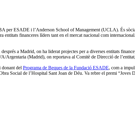
MBA per ESADE i l’Anderson School of Management (UCLA). És sòcia
sora entitats financeres líders tant en el mercat nacional com internaci
i després a Madrid, on ha liderat projectes per a diverses entitats finan
VA/Argentaria (Madrid), on reportava al Comitè de Direcció de l’entita
i donant del
Programa de Beques de la Fundació ESADE
, com a impu
Obra Social de l’Hospital Sant Joan de Déu. Va rebre el premi “Joves 