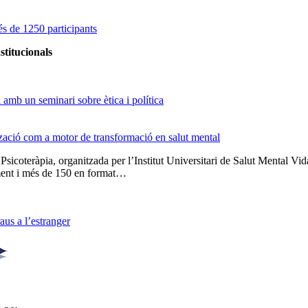
s de 1250 participants
stitucionals
amb un seminari sobre ètica i política
tzació com a motor de transformació en salut mental
 Psicoteràpia, organitzada per l’Institut Universitari de Salut Menta
lment i més de 150 en format…
us a l’estranger