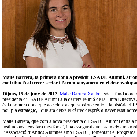
Maite Barrera, la primera dona a presidir ESADE Alumni, afronta e
contribució al tercer sector i l’acompanyament en el desenvolupa
Dijous, 15 de juny de 2017
.
Maite Barrera Xaubet
, sòcia fundadora 
presidenta d’ESADE Alumni a la darrera reunió de la Junta Directiva,
és la primera dona que accedeix a aquest càrrec en tota la història 
nou pla estratègic, i que ara deixa el càrrec després d’haver estat 
Maite Barrera, que com a nova presidenta d’ESADE Alumni entra a forma
institucions i ens farà més forts”, i ha assegurat que assumeix amb mo
l’Associació d’Antics Alumnes amb ESADE, fomentant el Programa de B