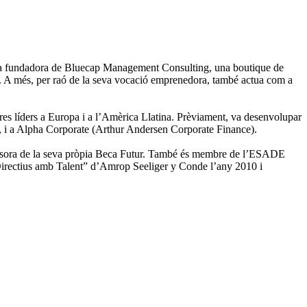
 fundadora de Bluecap Management Consulting, una boutique de
onal. A més, per raó de la seva vocació emprenedora, també actua com a
ceres líders a Europa i a l’Amèrica Llatina. Prèviament, va desenvolupar
t, i a Alpha Corporate (Arthur Andersen Corporate Finance).
lsora de la seva pròpia Beca Futur. També és membre de l’ESADE
Directius amb Talent” d’Amrop Seeliger y Conde l’any 2010 i