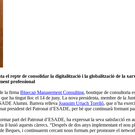
l repte de consolidar la digitalització i la globalització de la x
ment professional
de la firma
Bluecap Management Consulting
, boutique de consultoria es
 que ha tingut lloc el 14 de juny. La nova presidenta, membre de la Ju
d’ESADE Alumni. Barrera relleva
Joaquim Uriach Torelló
, que n’ha exerci
nomenat president del Patronat d’ESADE, per bé que continuarà formant 
r part del Patronat d’ESADE, ha expressat la seva satisfacció en aques
lta il·lusió aquests càrrecs. “Després de dos anys implementant el nou p
eques, i continuarem cercant nous formats per promoure el networking