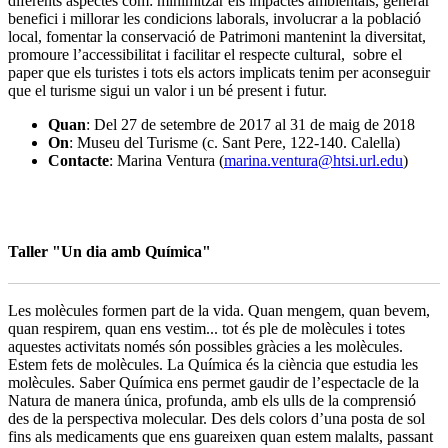
diferents aspectes com: minimitzar els impactes ambientals, generar
benefici i millorar les condicions laborals, involucrar a la població
local, fomentar la conservació de Patrimoni mantenint la diversitat,
promoure l’accessibilitat i facilitar el respecte cultural, sobre el
paper que els turistes i tots els actors implicats tenim per aconseguir
que el turisme sigui un valor i un bé present i futur.
Quan
: Del 27 de setembre de 2017 al 31 de maig de 2018
On
: Museu del Turisme (c. Sant Pere, 122-140. Calella)
Contacte
: Marina Ventura (
marina.ventura@htsi.url.edu
)
Taller "Un dia amb Química"
Les molècules formen part de la vida. Quan mengem, quan bevem,
quan respirem, quan ens vestim... tot és ple de molècules i totes
aquestes activitats només són possibles gràcies a les molècules.
Estem fets de molècules. La Química és la ciència que estudia les
molècules. Saber Química ens permet gaudir de l’espectacle de la
Natura de manera única, profunda, amb els ulls de la comprensió
des de la perspectiva molecular. Des dels colors d’una posta de sol
fins als medicaments que ens guareixen quan estem malalts, passant