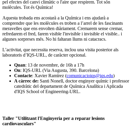
pel efectes del canvi climàtic o l'aire que respirem. Tot són
molècules. Tot és Química!
Aquesta trobada ens acostarà a la Química i ens ajudarà a
comprendre que les molècules es troben a l’arrel de les fascinants
meravelles que ens envolten diàriament. Cremarem sense cremar,
refredarem el fred, farem visible l'invisible i invisible el visible.. i
algunes sorpreses més. No hi faltaran llums ni catacracs.
L’activitat, que necessita reserva, inclou una visita posterior als
laboratoris d’IQS-URL, de caràcter opcional.
Quan
: 13 de novembre, de 16h a 17h
On
: IQS-URL (Via Augusta, 390. Barcelona)
Contacte
: Xavier Ramírez (
comunicacioiqs@iqs.edu
)
A càrrec de:
Santi Nonell, doctor enginyer químic i professor
catedràtic del departament de Química Analítica i Aplicada
d'IQS School of Engineering-URL.
Taller "Utilitzant l'Enginyeria per a reparar lesions
cardiovasculars"