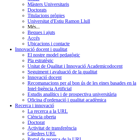
Màsters Universitaris
Doctorats
Titulacions pròpies
Universitat d'Estiu Ramon Llull
Més...
Beques i ajuts
Accés
Ubicacions i contacte
Innovació docent i qualitat
El nostre model pedagògic
Pla estratègic
Unitat de Qualitat i Innovació Academicodocent
Seguiment i avaluació de la qualitat
Innovació docent
Recomanacions per al bon ús de les eines basades en la
Intel·ligència Artificial
Estudis analítics i de prospectiva universitària
Oficina d'ordenació i qualitat acadèmica
Recerca i innovació
La recerca a la URL
Ciència oberta
Doctorat
Activitat de transferència
Càtedres URL
Portal de recerca de la URL