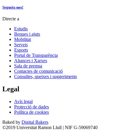
Segueix-nos!
Directe a
Estudis
Beques i ajuts
Mobilitat
Serveis
Esports
Portal de Transparència
Aliances i Xarxes
Sala de premsa
Contactes de comunicació
Consultes, queixes i suggeriments
Legal
Avís legal
Protecció de dades
Política de cookies
Baked by
Digital Bakers
©2019 Universitat Ramon Llull | NIF G-59069740