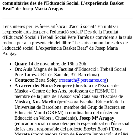
comunitàries des de l'Educació Social. L'experiència Basket
Beat" de Josep Maria Aragay
Tens interès per les àrees artística i d'acció social? En utilitzar
l'expressió artística per a l'educació social? Des de la Facultat
d'Educació Social i Treball Social Pere Tarrés us convidem a la taula
rodona per a la presentació del llibre “Les arts comunitàries des de
l'educació social. L’experiència Basket Beat” de Josep Maria
Aragay.
Quan
: 14 de novembre, de 18h a 20h
On
: Aula Magna de la Facultat d’Educació i Treball Social
Pere Tarrés-URL (c. Santaló, 37. Barcelona)
Contacte
: Berta Soley (
research@peretarres.org
)
A càrrec de:
Núria Sempere
(directora de l'Escola de
Música - Centre de les Arts, professora de l'ESMUC i
membre de la junta de l'Associació Catalana d'Escoles de
Música),
Xus Martín
(professora Facultat Educació de la
Universitat de Barcelona, membre del Grup de Recerca en
Educació Moral (GREM) i coordinadora del màster en
Educació en Valors i Ciutadania),
Josep Mª Aragay
(educador social i musicoterapeuta especialitzat en l'ús social
de les arts i responsable del projecte
Basket Beat
) i
Txus
Morata
(coordinadora Grup de Recerca Innovació i Anàlisi