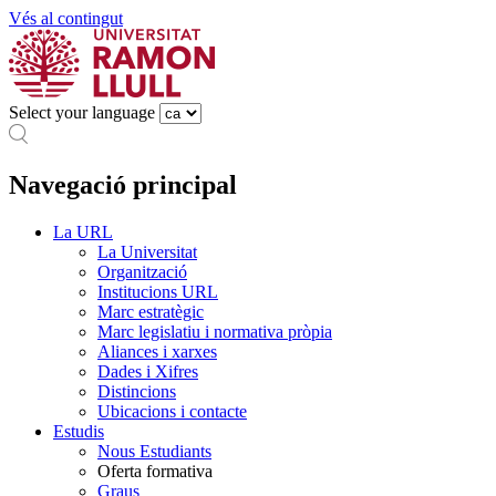
Vés al contingut
Select your language
Navegació principal
La URL
La Universitat
Organització
Institucions URL
Marc estratègic
Marc legislatiu i normativa pròpia
Aliances i xarxes
Dades i Xifres
Distincions
Ubicacions i contacte
Estudis
Nous Estudiants
Oferta formativa
Graus