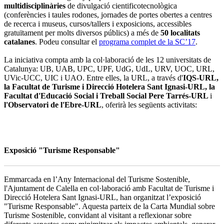
multidisciplinàries
de divulgació cientificotecnològica
(conferències i taules rodones, jornades de portes obertes a centres
de recerca i museus, cursos/tallers i exposicions, accessibles
gratuïtament per molts diversos públics) a més de
50 localitats
catalanes
. Podeu consultar el
programa complet de la SC’17
.
La iniciativa compta amb la col·laboració de les 12 universitats de
Catalunya: UB, UAB, UPC, UPF, UdG, UdL, URV, UOC, URL,
UVic-UCC, UIC i UAO. Entre elles, la URL, a través d'
IQS-URL,
la Facultat de Turisme i Direcció Hotelera Sant Ignasi-URL, la
Facultat d'Educació Social i Treball Social Pere Tarrés-URL
i
l'Observatori de l'Ebre-URL
, oferirà les següents activitats:
Exposició "Turisme Responsable"
Emmarcada en l’Any Internacional del Turisme Sostenible,
l'Ajuntament de Calella en col·laboració amb Facultat de Turisme i
Direcció Hotelera Sant Ignasi-URL, han organitzat l’exposició
"Turisme Responsable". Aquesta parteix de la Carta Mundial sobre
Turisme Sostenible, convidant al visitant a reflexionar sobre