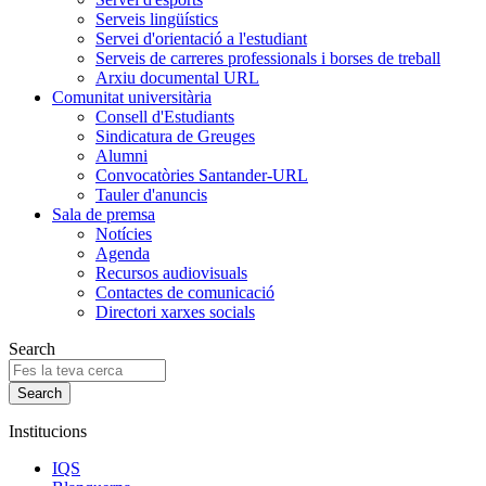
Serveis lingüístics
Servei d'orientació a l'estudiant
Serveis de carreres professionals i borses de treball
Arxiu documental URL
Comunitat universitària
Consell d'Estudiants
Sindicatura de Greuges
Alumni
Convocatòries Santander-URL
Tauler d'anuncis
Sala de premsa
Notícies
Agenda
Recursos audiovisuals
Contactes de comunicació
Directori xarxes socials
Search
Institucions
IQS