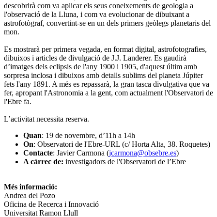
descobrirà com va aplicar els seus coneixements de geologia a
l'observació de la Lluna, i com va evolucionar de dibuixant a
astrofotògraf, convertint-se en un dels primers geòlegs planetaris del
mon.
Es mostrarà per primera vegada, en format digital, astrofotografies,
dibuixos i articles de divulgació de J.J. Landerer. Es gaudirà
d’imatges dels eclipsis de l'any 1900 i 1905, d'aquest últim amb
sorpresa inclosa i dibuixos amb detalls sublims del planeta Júpiter
fets l'any 1891. A més es repassarà, la gran tasca divulgativa que va
fer, apropant l'Astronomia a la gent, com actualment l'Observatori de
l'Ebre fa.
L’activitat necessita reserva.
Quan
: 19 de novembre, d’11h a 14h
On
: Observatori de l'Ebre-URL (c/ Horta Alta, 38. Roquetes)
Contacte
: Javier Carmona (
jcarmona@obsebre.es
)
A càrrec de:
investigadors de l'Observatori de l’Ebre
Més informació:
Andrea del Pozo
Oficina de Recerca i Innovació
Universitat Ramon Llull