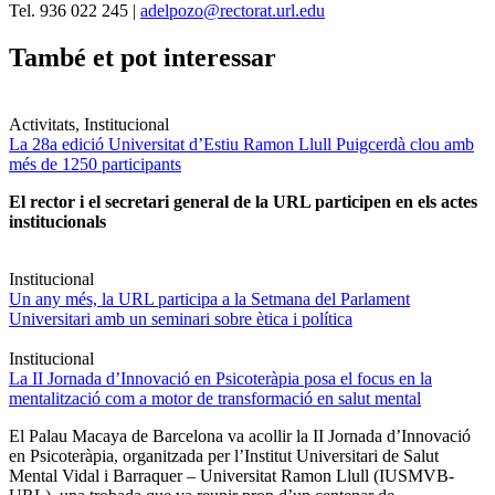
Tel. 936 022 245 |
adelpozo@rectorat.url.edu
També et pot interessar
Activitats, Institucional
La 28a edició Universitat d’Estiu Ramon Llull Puigcerdà clou amb
més de 1250 participants
El rector i el secretari general de la URL participen en els actes
institucionals
Institucional
Un any més, la URL participa a la Setmana del Parlament
Universitari amb un seminari sobre ètica i política
Institucional
La II Jornada d’Innovació en Psicoteràpia posa el focus en la
mentalització com a motor de transformació en salut mental
El Palau Macaya de Barcelona va acollir la II Jornada d’Innovació
en Psicoteràpia, organitzada per l’Institut Universitari de Salut
Mental Vidal i Barraquer – Universitat Ramon Llull (IUSMVB-