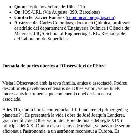
Quan
: 16 de novembre, de 16h a 17h
On
: IQS-URL (Via Augusta, 390. Barcelona)
Contacte
: Xavier Ramírez (
comunicacioiqs@iqs.edu
)
A càrrec de
: Carles Colominas, doctor en Química, professor
catedràtic del departament d’Enginyeria Química i Ciència de
Materials d’IQS School of Engineering-URL. Responsable
del Laboratori de Superfícies.
Jornada de portes obertes a l'Observatori de l'Ebre
Visita l'Observatori amb la teva família, amics o associació. Podreu
descobrir els pavellons centenaris de l'Observatori, veure-hi els
interessants instruments que contenen i conèixer la recerca
associada.
A les 11h, tindrà lloc la conferència “J.J. Landerer, el primer geòleg
planetari?”. Es presentarà la vida i obra de José Joaquín Landerer,
gran científic de l'Observatori de l'Ebre de finals del segle XIX i
principis del XX. Durant els seus anys de treball, va passar de ser un
aficionat a l'astronomia, a un astrònom reconegut a Europa. Es