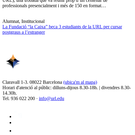
URL), una trobada que va reunir prop d’un centenar de
professionals presencialment i més de 150 en format…
Alumnat, Institucional
La Fundació “la Caixa” beca 3 estudiants de la URL per cursar
postgraus a l’estranger
Claravall 1-3. 08022 Barcelona
(ubica'm al mapa)
Horari d'atenció al públic: dilluns-dijous 8.30-18h. | divendres 8.30-
14.30h.
Tel. 936 022 200 ·
info@url.edu