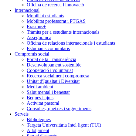
Oficina de recerca i innovació
Internacional
Mobilitat estudiants
Mobilitat professorat i PTGAS
Erasmus+
Tràmits per a estudiants internacionals
Assegurança
Oficina de relacions internacionals i estudiants
Estudiants comunitaris
Compromís social
Portal de la Transparència
Desenvolupament sostenible
Cooperació i voluntariat
Recerca socialment compromesa
Unitat d'Igualtat i Diversitat
Medi ambient
Salut mental i benestar
Beques i ajuts
Activitat pastoral
Consultes, queixes i suggeriments
Serveis
Biblioteques
Targeta Universitària Intel·ligent (TUI)
Allotjament
Servei d'esports