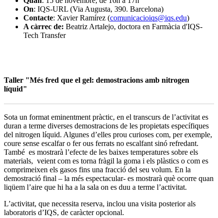
Quan
: 15 de novembre, de 16h a 17h
On
: IQS-URL (Via Augusta, 390. Barcelona)
Contacte
: Xavier Ramírez (
comunicacioiqs@iqs.edu
)
A càrrec de:
Beatriz Artalejo, doctora en Farmàcia d'IQS-
Tech Transfer
Taller "Més fred que el gel: demostracions amb nitrogen
líquid"
Sota un format eminentment pràctic, en el transcurs de l’activitat es
duran a terme diverses demostracions de les propietats específiques
del nitrogen líquid. Algunes d’elles prou curioses com, per exemple,
coure sense escalfar o fer ous ferrats no escalfant sinó refredant.
També es mostrarà l’efecte de les baixes temperatures sobre els
materials, veient com es torna fràgil la goma i els plàstics o com es
comprimeixen els gasos fins una fracció del seu volum. En la
demostració final – la més espectacular- es mostrarà què ocorre quan
liqüem l’aire que hi ha a la sala on es duu a terme l’activitat.
L’activitat, que necessita reserva, inclou una visita posterior als
laboratoris d’IQS, de caràcter opcional.