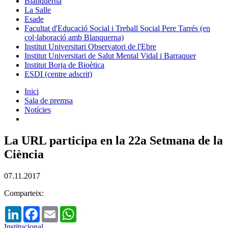
Blanquerna
La Salle
Esade
Facultat d'Educació Social i Treball Social Pere Tarrés (en
col·laboració amb Blanquerna)
Institut Universitari Observatori de l'Ebre
Institut Universitari de Salut Mental Vidal i Barraquer
Institut Borja de Bioètica
ESDI (centre adscrit)
Inici
Sala de premsa
Notícies
La URL participa en la 22a Setmana de la
Ciència
07.11.2017
Comparteix:
LinkedIn
Facebook
Email
WhatsApp
Institucional