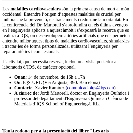
Les
malalties cardiovasculars
són la primera causa de mort al món
occidental. Entendre l’origen d’aquestes malalties és crucial per
millorar-ne la prevenció, els tractaments i reduir-ne la mortalitat. En
la conferència del Dr. Martorell s’aprofundirà en els últims avenços
en l’enginyeria aplicats a aquest àmbit i s’exposarà la recerca que es
realitza a IQS, on desenvolupem artèries artificials que ens permeten
entendre millor aquest tipus de malalties cardiovasculars, simular-les
i tractar-les de forma personalitzada, utilitzant l’enginyeria per
reparar artèries i cors lesionats.
L’activitat, que necessita reserva, inclou una visita posterior als
laboratoris d’IQS, de caràcter opcional.
Quan
: 14 de novembre, de 16h a 17h
On
: IQS-URL (Via Augusta, 390. Barcelona)
Contacte
: Xavier Ramírez (
comunicacioiqs@iqs.edu
)
A càrrec de:
Jordi Martorell, doctor en Enginyeria Química i
professor del departament d'Enginyeria Química i Ciència de
Materials d’IQS School of Engineering-URL.
Taula rodona per a la presentació del llibre "Les arts