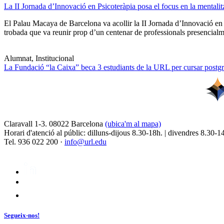
La II Jornada d’Innovació en Psicoteràpia posa el focus en la mentali
El Palau Macaya de Barcelona va acollir la II Jornada d’Innovació en
trobada que va reunir prop d’un centenar de professionals presencia
Alumnat, Institucional
La Fundació “la Caixa” beca 3 estudiants de la URL per cursar postgra
Claravall 1-3. 08022 Barcelona
(ubica'm al mapa)
Horari d'atenció al públic: dilluns-dijous 8.30-18h. | divendres 8.30-1
Tel. 936 022 200 ·
info@url.edu
Segueix-nos!