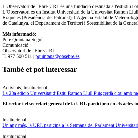
L'Observatori de l'Ebre-URL és una fundació destinada a l'estudi i l'
L’Observatori és un Institut Universitari de la Universitat Ramon Llul
Roquetes (Presidència del Patronat), l’Agencia Estatal de Meteorolog
de Catalunya, el Departament de Territori i Sostenibilitat de la Gener
Més informació:
Pere Quintana Seguí
Comunicació
Observatori de l'Ebre-URL
T. 977 500 511 |
pquintana@obsebre.es
També et pot interessar
Activitats, Institucional
La 28a edició Universitat d’Estiu Ramon Llull Puigcerdà clou amb mé
El rector i el secretari general de la URL participen en els actes in
Institucional
Un any més, la URL participa a la Setmana del Parlament Universitari 
Institucional