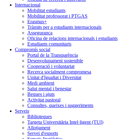
Internacional
Mobilitat estudiants
Mobilitat professorat i PTGAS
Erasmus+
Tràmits per a estudiants internacionals
Assegurança
Oficina de relacions internacionals i estudiants
Estudiants comunitaris
Compromís social
Portal de la Transparència
Desenvolupament sostenible
Cooperació i voluntariat
Recerca socialment compromesa
Unitat d'Igualtat i Diversitat
Medi ambient
Salut mental i benestar
Beques i ajuts
Activitat pastoral
Consultes, queixes i suggeriments
Serveis
Biblioteques
Targeta Universitària Intel·ligent (TUI)
Allotjament
Servei d'esports
Serveis lingüístics