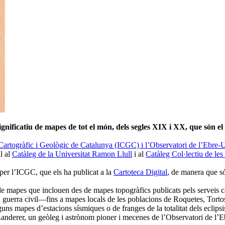
ificatiu de mapes de tot el món, dels segles XIX i XX, que són el ref
t Cartogràfic i Geològic de Catalunya (ICGC) i l’Observatori de l’Ebre
l al
Catàleg de la Universitat Ramon Llull
i al
Catàleg Col·lectiu de les
 per l’ICGC, que els ha publicat a la
Cartoteca Digital
, de manera que 
de mapes que inclouen des de mapes topogràfics publicats pels serveis 
la guerra civil—fins a mapes locals de les poblacions de Roquetes, Tort
guns mapes d’estacions sísmiques o de franges de la totalitat dels eclipsi
 J. Landerer, un geòleg i astrònom pioner i mecenes de l’Observatori de l