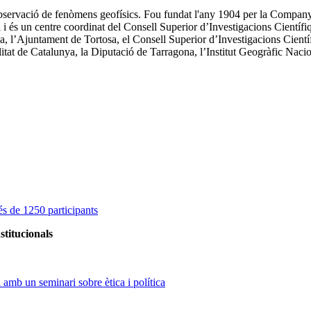
observació de fenòmens geofísics. Fou fundat l'any 1904 per la Company
l i és un centre coordinat del Consell Superior d’Investigacions Científ
ia, l’Ajuntament de Tortosa, el Consell Superior d’Investigacions Cien
alitat de Catalunya, la Diputació de Tarragona, l’Institut Geogràfic Naci
s de 1250 participants
stitucionals
amb un seminari sobre ètica i política