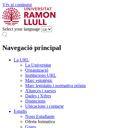
Vés al contingut
Select your language
Navegació principal
La URL
La Universitat
Organització
Institucions URL
Marc estratègic
Marc legislatiu i normativa pròpia
Aliances i xarxes
Dades i Xifres
Distincions
Ubicacions i contacte
Estudis
Nous Estudiants
Oferta formativa
Graus