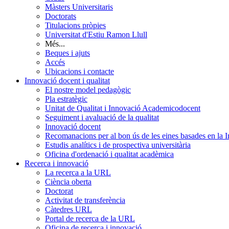
Màsters Universitaris
Doctorats
Titulacions pròpies
Universitat d'Estiu Ramon Llull
Més...
Beques i ajuts
Accés
Ubicacions i contacte
Innovació docent i qualitat
El nostre model pedagògic
Pla estratègic
Unitat de Qualitat i Innovació Academicodocent
Seguiment i avaluació de la qualitat
Innovació docent
Recomanacions per al bon ús de les eines basades en la Int
Estudis analítics i de prospectiva universitària
Oficina d'ordenació i qualitat acadèmica
Recerca i innovació
La recerca a la URL
Ciència oberta
Doctorat
Activitat de transferència
Càtedres URL
Portal de recerca de la URL
Oficina de recerca i innovació