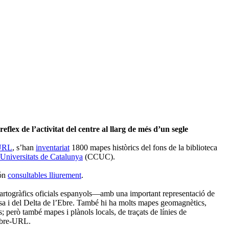
lex de l’activitat del centre al llarg de més d’un segle
-URL
, s’han
inventariat
1800 mapes històrics del fons de la biblioteca
 Universitats de Catalunya
(CCUC).
són
consultables lliurement
.
cartogràfics oficials espanyols—amb una important representació de
osa i del Delta de l’Ebre. També hi ha molts mapes geomagnètics,
s; però també mapes i plànols locals, de traçats de línies de
’Ebre-URL.