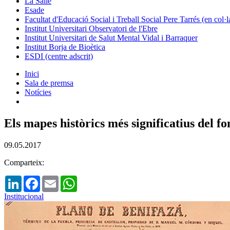
La Salle
Esade
Facultat d'Educació Social i Treball Social Pere Tarrés (en col
Institut Universitari Observatori de l'Ebre
Institut Universitari de Salut Mental Vidal i Barraquer
Institut Borja de Bioètica
ESDI (centre adscrit)
Inici
Sala de premsa
Notícies
Els mapes històrics més significatius del f
09.05.2017
Comparteix:
LinkedIn
Facebook
Email
WhatsApp
Institucional