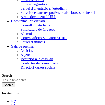
Serveis lingüístics
Servei d'orientació a l'estudiant
Serveis de carreres professionals i borses de treball
Arxiu documental URL
Comunitat universitària
Consell d'Estudiants
Sindicatura de Greuges
Alumni
Convocatòries Santander-URL
Tauler d'anuncis
Sala de premsa
Notícies
Agenda
Recursos audiovisuals
Contactes de comunicació
Directori xarxes socials
Search
Institucions
IQS