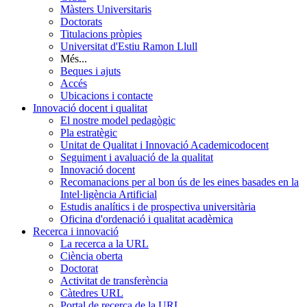
Màsters Universitaris
Doctorats
Titulacions pròpies
Universitat d'Estiu Ramon Llull
Més...
Beques i ajuts
Accés
Ubicacions i contacte
Innovació docent i qualitat
El nostre model pedagògic
Pla estratègic
Unitat de Qualitat i Innovació Academicodocent
Seguiment i avaluació de la qualitat
Innovació docent
Recomanacions per al bon ús de les eines basades en la
Intel·ligència Artificial
Estudis analítics i de prospectiva universitària
Oficina d'ordenació i qualitat acadèmica
Recerca i innovació
La recerca a la URL
Ciència oberta
Doctorat
Activitat de transferència
Càtedres URL
Portal de recerca de la URL