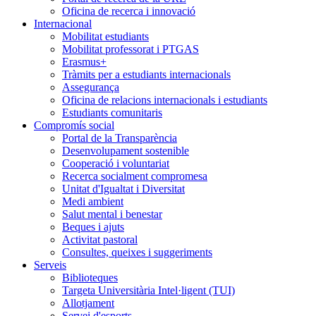
Oficina de recerca i innovació
Internacional
Mobilitat estudiants
Mobilitat professorat i PTGAS
Erasmus+
Tràmits per a estudiants internacionals
Assegurança
Oficina de relacions internacionals i estudiants
Estudiants comunitaris
Compromís social
Portal de la Transparència
Desenvolupament sostenible
Cooperació i voluntariat
Recerca socialment compromesa
Unitat d'Igualtat i Diversitat
Medi ambient
Salut mental i benestar
Beques i ajuts
Activitat pastoral
Consultes, queixes i suggeriments
Serveis
Biblioteques
Targeta Universitària Intel·ligent (TUI)
Allotjament
Servei d'esports