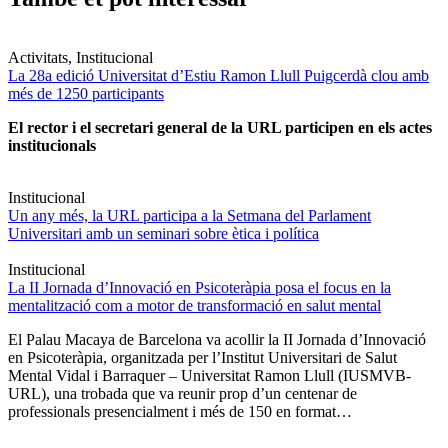
Activitats, Institucional
La 28a edició Universitat d’Estiu Ramon Llull Puigcerdà clou amb
més de 1250 participants
El rector i el secretari general de la URL participen en els actes
institucionals
Institucional
Un any més, la URL participa a la Setmana del Parlament
Universitari amb un seminari sobre ètica i política
Institucional
La II Jornada d’Innovació en Psicoteràpia posa el focus en la
mentalització com a motor de transformació en salut mental
El Palau Macaya de Barcelona va acollir la II Jornada d’Innovació
en Psicoteràpia, organitzada per l’Institut Universitari de Salut
Mental Vidal i Barraquer – Universitat Ramon Llull (IUSMVB-
URL), una trobada que va reunir prop d’un centenar de
professionals presencialment i més de 150 en format…