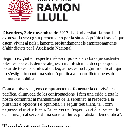
Divendres, 3 de novembre de 2017
. La Universitat Ramon Llull
expressa la seva gran preocupació per la situació política i social que
estem vivint al país i lamenta profundament els empresonaments
d’ahir dictats per l’Audiència Nacional.
Seguim exigint el respecte més escrupolós als valors que sustenten
totes les societats democràtiques, i manifestem la decepció que, a
pesar de totes les crides al diàleg, aquestes no hagin fructificat i que
no s’estigui trobant una solució política a un conflicte que és de
naturalesa política.
Com a universitat, ens comprometem a fomentar la convivència
pacífica, allunyada de les confrontacions, i fem una crida a tota la
nostra comunitat al manteniment de la serenitat, al respecte a la
pluralitat d’opcions i d’opinions, i a seguir treballant, tal i com
expressa el nostre Ideari, “al servei de l’esperit cristià, al servei de
Catalunya, i al servei d’una societat lliure, pluralista i democràtica”.
També et pot interessar