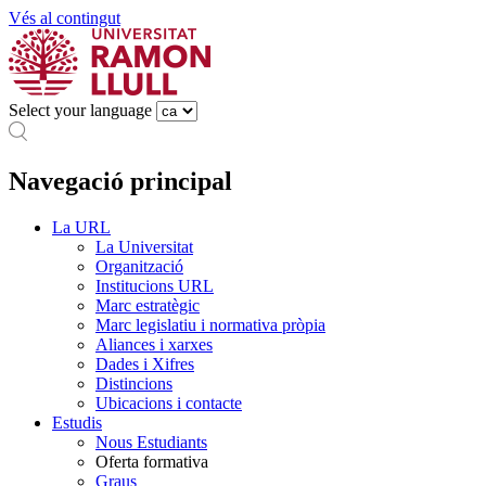
Vés al contingut
Select your language
Navegació principal
La URL
La Universitat
Organització
Institucions URL
Marc estratègic
Marc legislatiu i normativa pròpia
Aliances i xarxes
Dades i Xifres
Distincions
Ubicacions i contacte
Estudis
Nous Estudiants
Oferta formativa
Graus