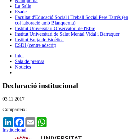
Blanquerna
La Salle
Esade
Facultat d'Educació Social i Treball Social Pere Tarrés (en
col·laboració amb Blanquerna)
Institut Universitari Observatori de l'Ebre
Institut Universitari de Salut Mental Vidal i Barraquer
Institut Borja de Bioètica
ESDI (centre adscrit)
Inici
Sala de premsa
Notícies
Declaració institucional
03.11.2017
Comparteix:
LinkedIn
Facebook
Email
WhatsApp
Institucional