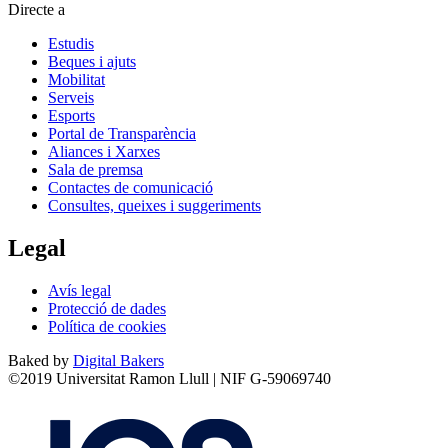
Directe a
Estudis
Beques i ajuts
Mobilitat
Serveis
Esports
Portal de Transparència
Aliances i Xarxes
Sala de premsa
Contactes de comunicació
Consultes, queixes i suggeriments
Legal
Avís legal
Protecció de dades
Política de cookies
Baked by
Digital Bakers
©2019 Universitat Ramon Llull | NIF G-59069740