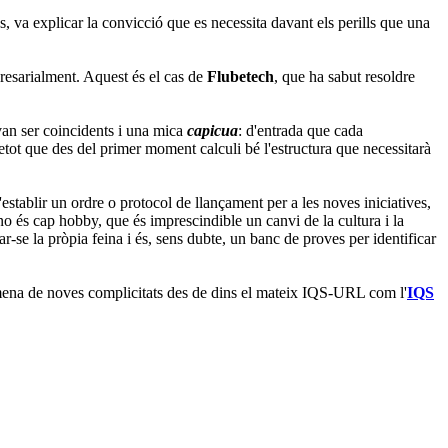
, va explicar la convicció que es necessita davant els perills que una
presarialment. Aquest és el cas de
Flubetech
, que ha sabut resoldre
 van ser coincidents i una mica
capicua
: d'entrada que cada
etot que des del primer moment calculi bé l'estructura que necessitarà
d'establir un ordre o protocol de llançament per a les noves iniciatives,
no és cap hobby, que és imprescindible un canvi de la cultura i la
r-se la pròpia feina i és, sens dubte, un banc de proves per identificar
ena de noves complicitats des de dins el mateix IQS-URL com l'
IQS