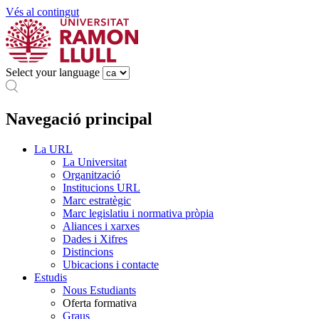
Vés al contingut
Select your language
Navegació principal
La URL
La Universitat
Organització
Institucions URL
Marc estratègic
Marc legislatiu i normativa pròpia
Aliances i xarxes
Dades i Xifres
Distincions
Ubicacions i contacte
Estudis
Nous Estudiants
Oferta formativa
Graus