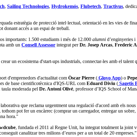
ech
,
Sailing Technologies
,
Hydrokemós
,
Flubetech
,
Tractivus
, dedic
uada estratègia de protecció intel·lectual, orientació en les vies de fi
ot donant accés a un espai de treball.
rsos importants: 1.500 estudiants i més de 12.000
alumni
d’enginyeries i 
mpta amb un
Consell Assessor
integrat per
Dr. Josep Arcas
,
Frederic A
 crear un ecosistema d'start-ups industrials, connectar-les amb el talent
port d'emprenedors d'actualitat com
Òscar Pierre
(
Glovo App
) o
Pepe
rs de base cientificotècnica d'IQS-URL com
Eduard Diviu
(
Sagetis 
na taula moderada pel
Dr. Antoni Olivé
, professor d’IQS School of Man
·laborativa que reclama urgentment una regulació d'acord amb els nous te
p, tothom pot fer un encàrrec (comprar un carregador, entregar un sobre
una hora."
wdcube
, fundada el 2011 al Regne Unit, ha integrat totalment la joint
nseguit canalitzar tres milions d’euros per a un total de 20 empreses."