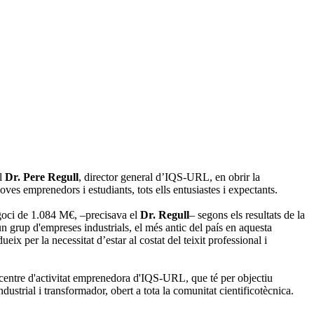
el
Dr. Pere Regull
, director general d’IQS-URL, en obrir la
ves emprenedors i estudiants, tots ells entusiastes i expectants.
egoci de 1.084 M€, –precisava el
Dr. Regull
– segons els resultats de la
n grup d'empreses industrials, el més antic del país en aquesta
ix per la necessitat d’estar al costat del teixit professional i
l centre d'activitat emprenedora d'IQS-URL, que té per objectiu
dustrial i transformador, obert a tota la comunitat cientificotècnica.