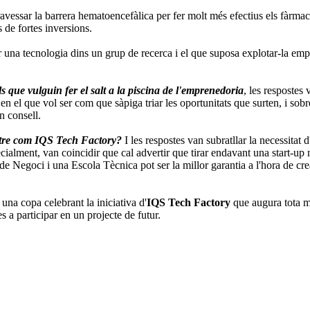
avessar la barrera hematoencefàlica per fer molt més efectius els fàrmacs
 de fortes inversions.
rar una tecnologia dins un grup de recerca i el que suposa explotar-la em
ls que vulguin fer el salt a la piscina de l'emprenedoria
, les respostes
n el que vol ser com que sàpiga triar les oportunitats que surten, i sobr
n consell.
tre com IQS Tech Factory?
I les respostes van subratllar la necessitat 
ialment, van coincidir que cal advertir que tirar endavant una start-up 
de Negoci i una Escola Tècnica pot ser la millor garantia a l'hora de crea
r una copa celebrant la iniciativa d'
IQS Tech Factory
que augura tota m
s a participar en un projecte de futur.