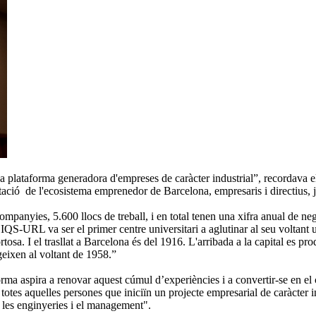
a plataforma generadora d'empreses de caràcter industrial”, recordava 
ació de l'ecosistema emprenedor de Barcelona, empresaris i directius, jo
anyies, 5.600 llocs de treball, i en total tenen una xifra anual de n
IQS-URL va ser el primer centre universitari a aglutinar al seu voltant u
. I el trasllat a Barcelona és del 1916. L'arribada a la capital es produe
geixen al voltant de 1958.”
orma aspira a renovar aquest cúmul d’experiències i a convertir-se en e
totes aquelles persones que iniciïn un projecte empresarial de caràcter in
 les enginyeries i el management".