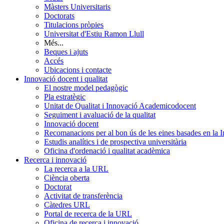
Màsters Universitaris
Doctorats
Titulacions pròpies
Universitat d'Estiu Ramon Llull
Més...
Beques i ajuts
Accés
Ubicacions i contacte
Innovació docent i qualitat
El nostre model pedagògic
Pla estratègic
Unitat de Qualitat i Innovació Academicodocent
Seguiment i avaluació de la qualitat
Innovació docent
Recomanacions per al bon ús de les eines basades en la Int
Estudis analítics i de prospectiva universitària
Oficina d'ordenació i qualitat acadèmica
Recerca i innovació
La recerca a la URL
Ciència oberta
Doctorat
Activitat de transferència
Càtedres URL
Portal de recerca de la URL
Oficina de recerca i innovació