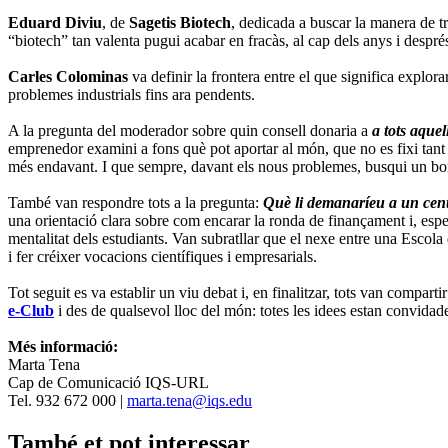
Eduard
Diviu
, de
Sagetis Biotech
, dedicada a buscar la manera de tr
“biotech” tan valenta pugui acabar en fracàs, al cap dels anys i després
Carles Colominas
va definir la frontera entre el que significa explo
problemes industrials fins ara pendents.
A la pregunta del moderador sobre quin consell donaria a
a tots aquel
emprenedor examini a fons què pot aportar al món, que no es fixi tant e
més endavant. I que sempre, davant els nous problemes, busqui un bo
També van respondre tots a la pregunta:
Què li demanaríeu a un cen
una orientació clara sobre com encarar la ronda de finançament i, espec
mentalitat dels estudiants. Van subratllar que el nexe entre una Escola 
i fer créixer vocacions científiques i empresarials.
Tot seguit es va establir un viu debat i, en finalitzar, tots van comparti
e-Club
i des de qualsevol lloc del món: totes les idees estan convidade
Més informació:
Marta Tena
Cap de Comunicació IQS-URL
Tel. 932 672 000 |
marta.tena@iqs.edu
També et pot interessar