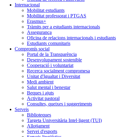
Internacional
Mobilitat estudiants
Mobilitat professorat i PTGAS
Erasmus+
Tràmits per a estudiants internacionals
Assegurança
Oficina de relacions internacionals i estudiants
Estudiants comunitaris
Compromís social
Portal de la Transparència
Desenvolupament sostenible
Cooperació i voluntariat
Recerca socialment compromesa
Unitat d'Igualtat i Diversitat
Medi ambient
Salut mental i benestar
Beques i ajuts
Activitat pastoral
Consultes, queixes i suggeriments
Serveis
Biblioteques
Targeta Universitària Intel·ligent (TUI)
Allotjament
Servei d'esports
Serveis lingüístics