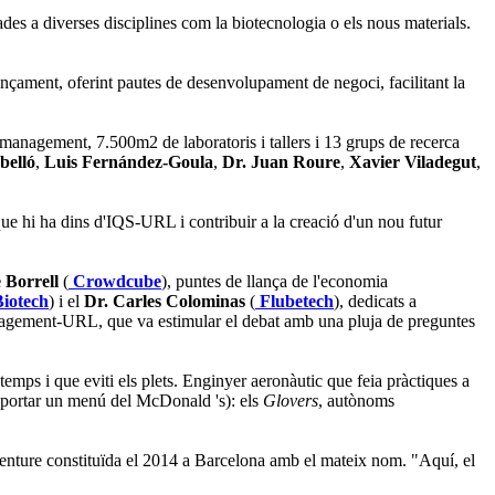
ades a diverses disciplines com la biotecnologia o els nous materials.
nançament, oferint pautes de desenvolupament de negoci, facilitant la
management, 7.500m2 de laboratoris i tallers i 13 grups de recerca
belló
,
Luis Fernández-Goula
,
Dr. Juan Roure
,
Xavier Viladegut
,
 que hi ha dins d'IQS-URL i contribuir a la creació d'un nou futur
 Borrell
(
Crowdcube
), puntes de llança de l'economia
Biotech
) i el
Dr. Carles Colominas
(
Flubetech
), dedicats a
agement-URL, que va estimular el debat amb una pluja de preguntes
mps i que eviti els plets. Enginyer aeronàutic que feia pràctiques a
, portar un menú del McDonald 's): els
Glovers
, autònoms
 venture constituïda el 2014 a Barcelona amb el mateix nom. "Aquí, el