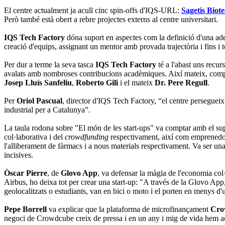
El centre actualment ja acull cinc spin-offs d'IQS-URL:
Sagetis Biot
Però també està obert a rebre projectes externs al centre universitari.
IQS
Tech Factory
dóna suport en aspectes com la definició d'una adeq
creació d'equips, assignant un mentor amb provada trajectòria i fins i t
Per dur a terme la seva tasca
IQS Tech Factory
té a l'abast uns recu
avalats amb nombroses contribucions acadèmiques. Així mateix, co
Josep Lluís Sanfeliu
,
Roberto Gili
i el mateix
Dr. Pere Regull
.
Per
Oriol Pascual
, director d'IQS Tech Factory, “el centre persegueix
industrial per a Catalunya”.
La taula rodona sobre "El món de les start-ups" va comptar amb el su
col·laborativa i del
crowdfunding
respectivament, així com emprenedo
l'alliberament de fàrmacs i a nous materials respectivament. Va ser u
incisives.
Òscar Pierre
, de
Glovo App
, va defensar la màgia de l'economia col
Airbus, ho deixa tot per crear una start-up: "A través de la Glovo Ap
geolocalitzats o estudiants, van en bici o moto i el porten en menys d'
Pepe Borrell
va explicar que la plataforma de microfinançament
Cro
negoci de Crowdcube creix de pressa i en un any i mig de vida hem aco