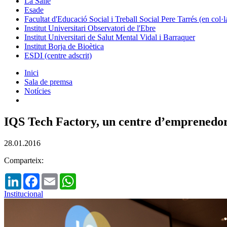
La Salle
Esade
Facultat d'Educació Social i Treball Social Pere Tarrés (en col
Institut Universitari Observatori de l'Ebre
Institut Universitari de Salut Mental Vidal i Barraquer
Institut Borja de Bioètica
ESDI (centre adscrit)
Inici
Sala de premsa
Notícies
IQS Tech Factory, un centre d’emprenedori
28.01.2016
Comparteix:
LinkedIn
Facebook
Email
WhatsApp
Institucional