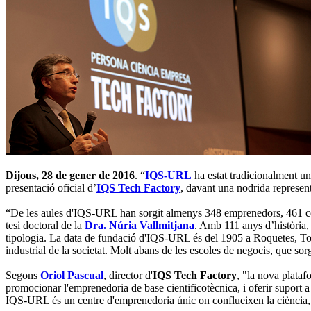
Dijous, 28 de gener de 2016
. “
IQS-URL
ha estat tradicionalment un
presentació oficial d’
IQS Tech Factory
, davant una nodrida represent
“De les aules d'IQS-URL han sorgit almenys 348 emprenedors, 461 comp
tesi doctoral de la
Dra. Núria Vallmitjana
. Amb 111 anys d’història, 
tipologia. La data de fundació d'IQS-URL és del 1905 a Roquetes, Tortosa
industrial de la societat. Molt abans de les escoles de negocis, que sor
Segons
Oriol Pascual
, director d'
IQS Tech Factory
, "la nova plataf
promocionar l'emprenedoria de base cientificotècnica, i oferir suport a 
IQS-URL és un centre d'emprenedoria únic on conflueixen la ciència,