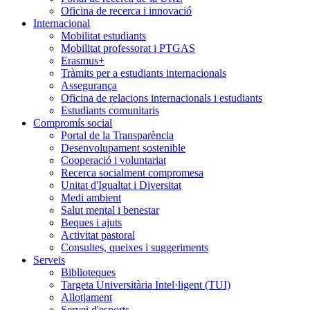
Oficina de recerca i innovació
Internacional
Mobilitat estudiants
Mobilitat professorat i PTGAS
Erasmus+
Tràmits per a estudiants internacionals
Assegurança
Oficina de relacions internacionals i estudiants
Estudiants comunitaris
Compromís social
Portal de la Transparència
Desenvolupament sostenible
Cooperació i voluntariat
Recerca socialment compromesa
Unitat d'Igualtat i Diversitat
Medi ambient
Salut mental i benestar
Beques i ajuts
Activitat pastoral
Consultes, queixes i suggeriments
Serveis
Biblioteques
Targeta Universitària Intel·ligent (TUI)
Allotjament
Servei d'esports