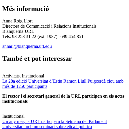
Més informació
Anna Roig Llort
Directora de Comunicació i Relacions Institucionals
Blanquerna-URL
Tels. 93 253 31 22 (ext. 1987) | 699 454 851
annarl@blanquerna.url.edu
També et pot interessar
Activitats, Institucional
La 28a edició Universitat d’Estiu Ramon Llull Puigcerdà clou amb
més de 1250 participants
El rector i el secretari general de la URL participen en els actes
institucionals
Institucional
Un any més, la URL participa a la Setmana del Parlament
Universitari amb un seminari sobre ètica i política