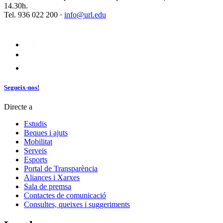
14.30h.
Tel. 936 022 200 ·
info@url.edu
Segueix-nos!
Directe a
Estudis
Beques i ajuts
Mobilitat
Serveis
Esports
Portal de Transparència
Aliances i Xarxes
Sala de premsa
Contactes de comunicació
Consultes, queixes i suggeriments