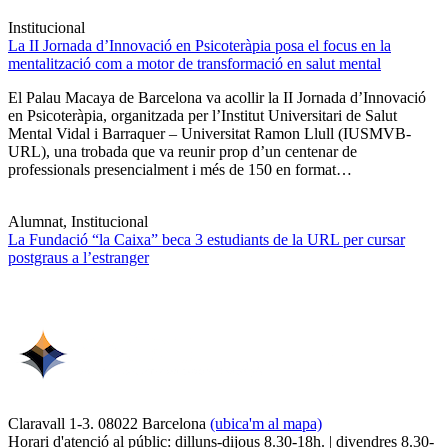
Institucional
La II Jornada d’Innovació en Psicoteràpia posa el focus en la
mentalització com a motor de transformació en salut mental
El Palau Macaya de Barcelona va acollir la II Jornada d’Innovació
en Psicoteràpia, organitzada per l’Institut Universitari de Salut
Mental Vidal i Barraquer – Universitat Ramon Llull (IUSMVB-
URL), una trobada que va reunir prop d’un centenar de
professionals presencialment i més de 150 en format…
Alumnat, Institucional
La Fundació “la Caixa” beca 3 estudiants de la URL per cursar
postgraus a l’estranger
Claravall 1-3. 08022 Barcelona
(ubica'm al mapa)
Horari d'atenció al públic: dilluns-dijous 8.30-18h. | divendres 8.30-