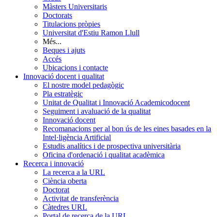
Màsters Universitaris
Doctorats
Titulacions pròpies
Universitat d'Estiu Ramon Llull
Més...
Beques i ajuts
Accés
Ubicacions i contacte
Innovació docent i qualitat
El nostre model pedagògic
Pla estratègic
Unitat de Qualitat i Innovació Academicodocent
Seguiment i avaluació de la qualitat
Innovació docent
Recomanacions per al bon ús de les eines basades en la
Intel·ligència Artificial
Estudis analítics i de prospectiva universitària
Oficina d'ordenació i qualitat acadèmica
Recerca i innovació
La recerca a la URL
Ciència oberta
Doctorat
Activitat de transferència
Càtedres URL
Portal de recerca de la URL