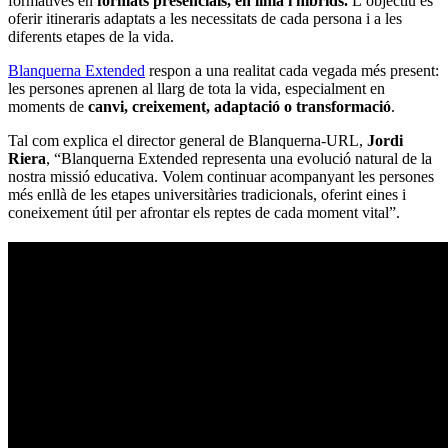
formatives en
formats presencials, en línia i híbrids.
L’objectiu és
oferir itineraris adaptats a les necessitats de cada persona i a les
diferents etapes de la vida.
Blanquerna Extended
respon a una realitat cada vegada més present:
les persones aprenen al llarg de tota la vida, especialment en
moments de
canvi, creixement, adaptació o transformació
.
Tal com explica el director general de Blanquerna-URL,
Jordi
Riera
, “Blanquerna Extended representa una evolució natural de la
nostra missió educativa. Volem continuar acompanyant les persones
més enllà de les etapes universitàries tradicionals, oferint eines i
coneixement útil per afrontar els reptes de cada moment vital”.