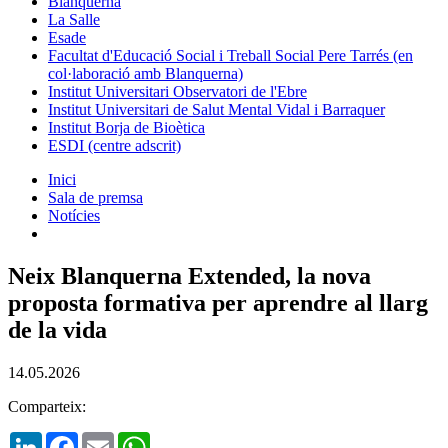
Blanquerna
La Salle
Esade
Facultat d'Educació Social i Treball Social Pere Tarrés (en
col·laboració amb Blanquerna)
Institut Universitari Observatori de l'Ebre
Institut Universitari de Salut Mental Vidal i Barraquer
Institut Borja de Bioètica
ESDI (centre adscrit)
Inici
Sala de premsa
Notícies
Neix Blanquerna Extended, la nova
proposta formativa per aprendre al llarg
de la vida
14.05.2026
Comparteix:
LinkedIn
Facebook
Email
WhatsApp