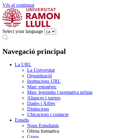
Vés al contingut
Select your language
Navegació principal
La URL
La Universitat
Organització
Institucions URL
Marc estratègic
Marc legislatiu i normativa pròpia
Aliances i xarxes
Dades i Xifres
Distincions
Ubicacions i contacte
Estudis
Nous Estudiants
Oferta formativa
Graus