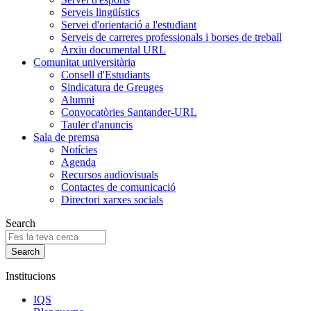
Serveis lingüístics
Servei d'orientació a l'estudiant
Serveis de carreres professionals i borses de treball
Arxiu documental URL
Comunitat universitària
Consell d'Estudiants
Sindicatura de Greuges
Alumni
Convocatòries Santander-URL
Tauler d'anuncis
Sala de premsa
Notícies
Agenda
Recursos audiovisuals
Contactes de comunicació
Directori xarxes socials
Search
Institucions
IQS