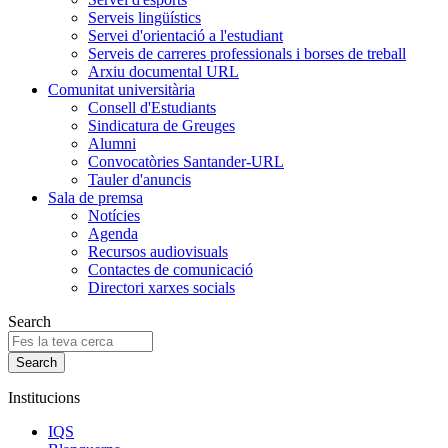
Serveis lingüístics
Servei d'orientació a l'estudiant
Serveis de carreres professionals i borses de treball
Arxiu documental URL
Comunitat universitària
Consell d'Estudiants
Sindicatura de Greuges
Alumni
Convocatòries Santander-URL
Tauler d'anuncis
Sala de premsa
Notícies
Agenda
Recursos audiovisuals
Contactes de comunicació
Directori xarxes socials
Search
Institucions
IQS