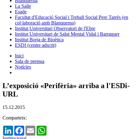
Blanquerna
La Salle
Esade
Facultat d'Educació Social i Treball Social Pere Tarrés (en
col·laboració amb Blanquerna)
Institut Universitari Observatori de l'Ebre
Institut Universitari de Salut Mental Vidal i Barraquer
Institut Borja de Bioètica
ESDI (centre adscrit)
Inici
Sala de premsa
Notícies
L’exposició «Perifèria» arriba a l'ESDi-
URL
15.12.2015
Comparteix:
LinkedIn
Facebook
Email
WhatsApp
Institucional