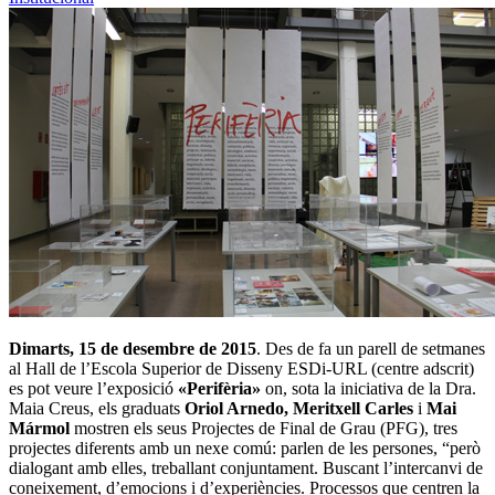
Dimarts, 15 de desembre de 2015
. Des de fa un parell de setmanes
al Hall de l’Escola Superior de Disseny ESDi-URL (centre adscrit)
es pot veure l’exposició
«Perifèria»
on, sota la iniciativa de la Dra.
Maia Creus, els graduats
Oriol Arnedo, Meritxell Carles
i
Mai
Mármol
mostren els seus Projectes de Final de Grau (PFG), tres
projectes diferents amb un nexe comú: parlen de les persones, “però
dialogant amb elles, treballant conjuntament. Buscant l’intercanvi de
coneixement, d’emocions i d’experiències. Processos que centren la