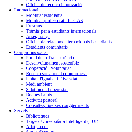
Oficina de recerca i innovació
Internacional
Mobilitat estudiants
Mobilitat professorat i PTGAS
Erasmus+
Tràmits per a estudiants internacionals
Assegurança
Oficina de relacions internacionals i estudiants
Estudiants comunitaris
Compromís social
Portal de la Transparència
Desenvolupament sostenible
Cooperació i voluntariat
Recerca socialment compromesa
Unitat d'Igualtat i Diversitat
Medi ambient
Salut mental i benestar
Beques i ajuts
Activitat pastoral
Consultes, queixes i suggeriments
Serveis
Biblioteques
Targeta Universitària Intel·ligent (TUI)
Allotjament
Servei d'esports