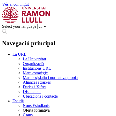
Vés al contingut
Select your language
Navegació principal
La URL
La Universitat
Organització
Institucions URL
Marc estratègic
Marc legislatiu i normativa pròpia
Aliances i xarxes
Dades i Xifres
Distincions
Ubicacions i contacte
Estudis
Nous Estudiants
Oferta formativa
Graus