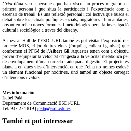
Griot
dóna veu a persones que han viscut un procés migratori en
primera persona i que situa la participació i l’experiència com a
escenari de treball. És una reflexió personal i col·lectiva que busca el
debat sobre les actuals polítiques socials, migratòries i humanitàries,
posant en relleu noves fórmules i metodologies per a la investigació
cultural i sociològica a través del disseny.
A més, al Hall de l’ESDi-URL també es pot visitar l’exposició del
projecte MOS, el joc de tres eines (forquilla, cullera i ganivet) que
conformen el PFGé de l’
Albert Gil
. Aquestes tenen com a objectiu
provar d’equiparar la velocitat d’ingesta a la velocitat metabòlica pel
desenvolupament d’una correcta i adequada digestió. El projecte es
planteja en dues vies d’intervenció, en què l’eina no només esdevé
un element funcional per nodrir-se, sinó també un objecte carregat
d’intencions i valors.
Més informació:
Isabel Palà
Departament de Comunicació ESDi-URL
Tel. 937 274 819 |
ipala@esdi.edu.es
També et pot interessar