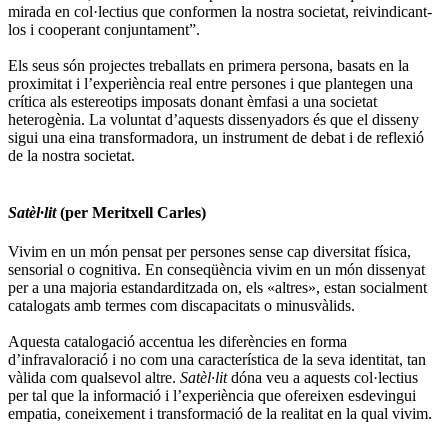
mirada en col·lectius que conformen la nostra societat, reivindicant-
los i cooperant conjuntament”.
Els seus són projectes treballats en primera persona, basats en la
proximitat i l’experiència real entre persones i que plantegen una
crítica als estereotips imposats donant èmfasi a una societat
heterogènia. La voluntat d’aquests dissenyadors és que el disseny
sigui una eina transformadora, un instrument de debat i de reflexió
de la nostra societat.
Satèl·lit
(per Meritxell Carles)
Vivim en un món pensat per persones sense cap diversitat física,
sensorial o cognitiva. En conseqüència vivim en un món dissenyat
per a una majoria estandarditzada on, els «altres», estan socialment
catalogats amb termes com discapacitats o minusvàlids.
Aquesta catalogació accentua les diferències en forma
d’infravaloració i no com una característica de la seva identitat, tan
vàlida com qualsevol altre.
Satèl·lit
dóna veu a aquests col·lectius
per tal que la informació i l’experiència que ofereixen esdevingui
empatia, coneixement i transformació de la realitat en la qual vivim.