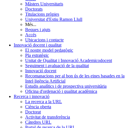
Màsters Universitaris
Doctorats
Titulacions pròpies
Universitat d'Estiu Ramon Llull
Més...
Beques i ajuts
Accés
Ubicacions i contacte
Innovació docent i qualitat
El nostre model pedagògic
Pla estratègic
Unitat de Qualitat i Innovació Academicodocent
Seguiment i avaluació de la qualitat
Innovació docent
Recomanacions per al bon ús de les eines basades en la
Intel·ligència Artificial
Estudis analítics i de prospectiva universitària
Oficina d'ordenació i qualitat acadèmica
Recerca i innovació
La recerca a la URL
Ciència oberta
Doctorat
Activitat de transferència
Càtedres URL
Portal de recerca de la URL