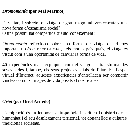
Dromomanía
(per Mai Mármol)
El viatge, i sobretot el viatge de gran magnitud, &eaceacute;s una
nova forma d’escapisme social?
O una possibilitat compartida d’auto-coneixement?
Dromomanía
reflexiona sobre una forma de viatge on el més
important no és el retorn a casa, i els motius pels quals, el viatge es
viscut com a una oportunitat de canviar la forma de vida.
40 experiències reals expliquen com el viatge ha transformat les
seves vides i, també, els seus projectes vitals de futur. En l’espai
virtual d’Internet, aquestes experiències s’entrellacen per compartir
vincles comuns i mapes de vida posats al nostre abast.
Griot
(per Oriol Arnedo)
L’emigració és un fenomen antropològic inscrit en la història de la
humanitat i el seu desplegament territorial, tot donant lloc a cultures,
tradicions i societats.