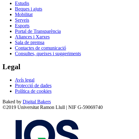
Estudis
Beques i ajuts
Mobilitat
Serveis
Esports
Portal de Transparència
Aliances i Xarxes
Sala de premsa
Contactes de comunicació
Consultes, queixes i suggeriments
Legal
Avís legal
Protecció de dades
Política de cookies
Baked by
Digital Bakers
©2019 Universitat Ramon Llull | NIF G-59069740