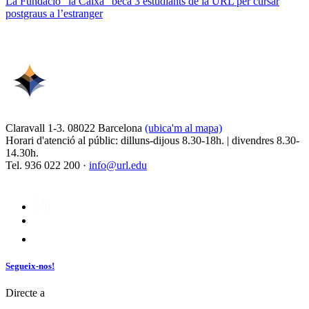
La Fundació “la Caixa” beca 3 estudiants de la URL per cursar
postgraus a l’estranger
Claravall 1-3. 08022 Barcelona
(ubica'm al mapa)
Horari d'atenció al públic: dilluns-dijous 8.30-18h. | divendres 8.30-
14.30h.
Tel. 936 022 200 ·
info@url.edu
Segueix-nos!
Directe a