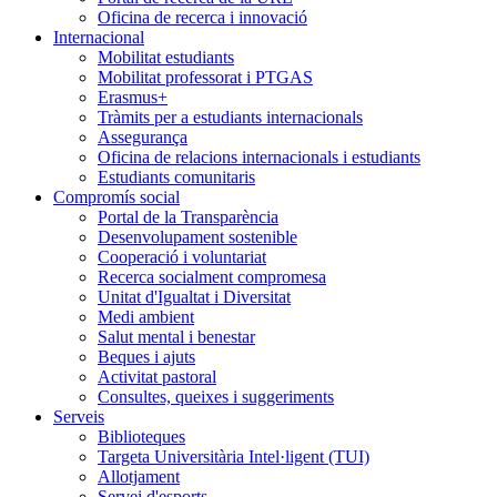
Oficina de recerca i innovació
Internacional
Mobilitat estudiants
Mobilitat professorat i PTGAS
Erasmus+
Tràmits per a estudiants internacionals
Assegurança
Oficina de relacions internacionals i estudiants
Estudiants comunitaris
Compromís social
Portal de la Transparència
Desenvolupament sostenible
Cooperació i voluntariat
Recerca socialment compromesa
Unitat d'Igualtat i Diversitat
Medi ambient
Salut mental i benestar
Beques i ajuts
Activitat pastoral
Consultes, queixes i suggeriments
Serveis
Biblioteques
Targeta Universitària Intel·ligent (TUI)
Allotjament
Servei d'esports