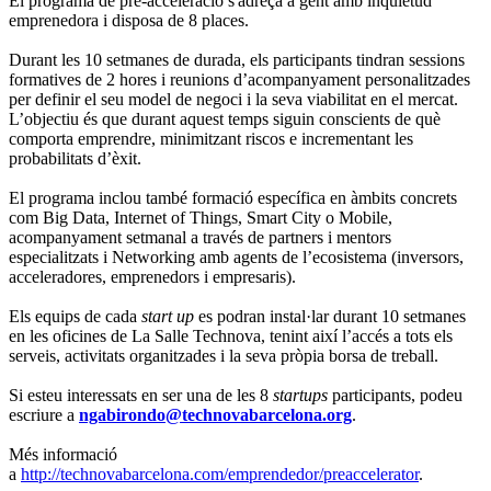
El programa de pre-acceleració s'adreça a gent amb inquietud
emprenedora i disposa de 8 places.
Durant les 10 setmanes de durada, els participants tindran sessions
formatives de 2 hores i reunions d’acompanyament personalitzades
per definir el seu model de negoci i la seva viabilitat en el mercat.
L’objectiu és que durant aquest temps siguin conscients de què
comporta emprendre, minimitzant riscos e incrementant les
probabilitats d’èxit.
El programa inclou també formació específica en àmbits concrets
com Big Data, Internet of Things, Smart City o Mobile,
acompanyament setmanal a través de partners i mentors
especialitzats i Networking amb agents de l’ecosistema (inversors,
acceleradores, emprenedors i empresaris).
Els equips de cada
start up
es podran instal·lar durant 10 setmanes
en les oficines de La Salle Technova, tenint així l’accés a tots els
serveis, activitats organitzades i la seva pròpia borsa de treball.
Si esteu interessats en ser una de les 8
startups
participants, podeu
escriure a
ngabirondo@technovabarcelona.org
.
Més informació
a
http://technovabarcelona.com/emprendedor/preaccelerator
.