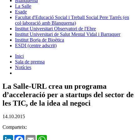
Blanquerna
La Salle
Esade
Facultat d'Educació Social i Treball Social Pere Tarrés (en
col·laboració amb Blanquerna)
Institut Universitari Observatori de l'Ebre
Institut Universitari de Salut Mental Vidal i Barraquer
Institut Borja de Bioètica
ESDI (centre adscrit)
Inici
Sala de premsa
Notícies
La Salle-URL crea un programa
d’acceleració per a startups del sector de
les TIC, de la idea al negoci
14.10.2015
Comparteix:
LinkedIn
Facebook
Email
WhatsApp