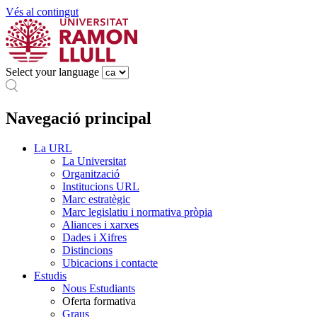
Vés al contingut
Select your language
Navegació principal
La URL
La Universitat
Organització
Institucions URL
Marc estratègic
Marc legislatiu i normativa pròpia
Aliances i xarxes
Dades i Xifres
Distincions
Ubicacions i contacte
Estudis
Nous Estudiants
Oferta formativa
Graus