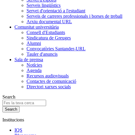
Serveis lingüístics
Servei d'orientació a l'estudiant
Serveis de carreres professionals i borses de treball
Arxiu documental URL
Comunitat universitària
Consell d'Estudiants
Sindicatura de Greuges
Alumni
Convocatòries Santander-URL
Tauler d'anuncis
Sala de premsa
Notícies
Agenda
Recursos audiovisuals
Contactes de comunicació
Directori xarxes socials
Search
Institucions
IQS