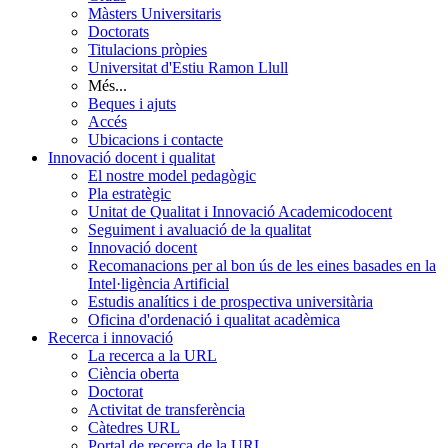
Màsters Universitaris
Doctorats
Titulacions pròpies
Universitat d'Estiu Ramon Llull
Més...
Beques i ajuts
Accés
Ubicacions i contacte
Innovació docent i qualitat
El nostre model pedagògic
Pla estratègic
Unitat de Qualitat i Innovació Academicodocent
Seguiment i avaluació de la qualitat
Innovació docent
Recomanacions per al bon ús de les eines basades en la
Intel·ligència Artificial
Estudis analítics i de prospectiva universitària
Oficina d'ordenació i qualitat acadèmica
Recerca i innovació
La recerca a la URL
Ciència oberta
Doctorat
Activitat de transferència
Càtedres URL
Portal de recerca de la URL