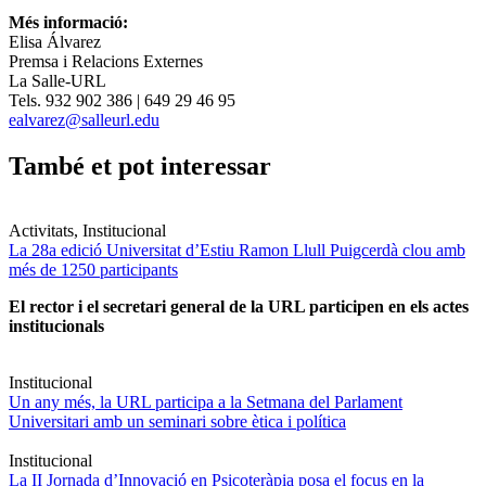
Més informació:
Elisa Álvarez
Premsa i Relacions Externes
La Salle-URL
Tels. 932 902 386 | 649 29 46 95
ealvarez@salleurl.edu
També et pot interessar
Activitats, Institucional
La 28a edició Universitat d’Estiu Ramon Llull Puigcerdà clou amb
més de 1250 participants
El rector i el secretari general de la URL participen en els actes
institucionals
Institucional
Un any més, la URL participa a la Setmana del Parlament
Universitari amb un seminari sobre ètica i política
Institucional
La II Jornada d’Innovació en Psicoteràpia posa el focus en la