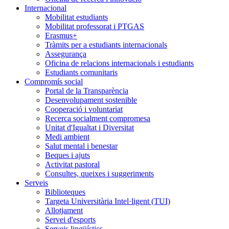
Internacional
Mobilitat estudiants
Mobilitat professorat i PTGAS
Erasmus+
Tràmits per a estudiants internacionals
Assegurança
Oficina de relacions internacionals i estudiants
Estudiants comunitaris
Compromís social
Portal de la Transparència
Desenvolupament sostenible
Cooperació i voluntariat
Recerca socialment compromesa
Unitat d'Igualtat i Diversitat
Medi ambient
Salut mental i benestar
Beques i ajuts
Activitat pastoral
Consultes, queixes i suggeriments
Serveis
Biblioteques
Targeta Universitària Intel·ligent (TUI)
Allotjament
Servei d'esports
Serveis lingüístics