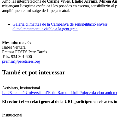
Amb les interpretacions de
Carme Vives
,
Eladio Arranz
,
Mireia An
mitjançant l’esgrima escènica i les posades en escena, sensibilitzin al p
amplifiquen el missatge de la peça teatral.
Galeria d'imatges de la Campanya de sensibilitació envers
el maltractament invisible a la gent gran
Més informació:
Isabel Vergara
Premsa FESTS Pere Tarrés
Tels. 934 301 606
premsa@peretarres.org
També et pot interessar
Activitats, Institucional
La 28a edició Universitat d’Estiu Ramon Llull Puigcerdà clou amb mé
El rector i el secretari general de la URL participen en els actes in
Institucional