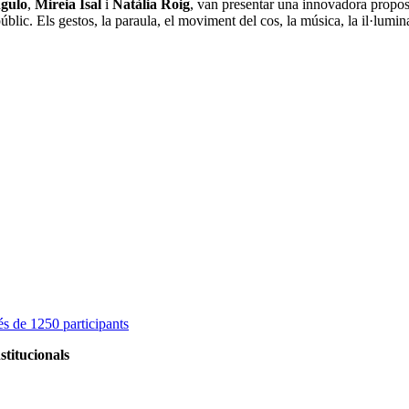
gulo
,
Mireia Isal
i
Natàlia Roig
, van presentar una innovadora propost
úblic. Els gestos, la paraula, el moviment del cos, la música, la il·lumina
s de 1250 participants
stitucionals