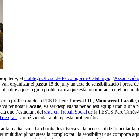
rop teu», el
Col·legi Oficial de Psicologia de Catalunya
, l’
Associació p
n organitzar el passat 15 de juny un acte de sensibilització i presa de 
gral sobre aquesta greu problemàtica que està incorporada en el nostre di
a ser la professora de la FESTS Pere Tarrés-URL,
Montserrat Lacalle
,
s va fer notar
Lacalle
, va ser desplegada per aquest equip arran d’una p
ncia que l’estudiant del
grau en Treball Social
de la FESTS Pere Tarré
al de grau
, també vinculat amb aquesta problemàtica.
irar la realitat social amb mirades diverses i la necessitat de fomentar la
er multidisciplinar atesa la complexitat i la sensibilitat que comporta a