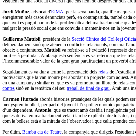
visquem en una societat diversa i que ens hem de desproveir dels arqu
Jordi Muñoz
, advocat d'
EIMA
, per la seva banda, qualificar aquest
enregistren més casos denunciats però, en contrapartida, també cada c
que avui es pugui parlar de la problemàtica del maltractament cap a le
malgrat la pressió social que ens convida a mantenir-nos en la joventut
Guillermo Mattioli
, president de la
Secció Clínica del Col·legi Ofici
deliberadament sinó que atenen a conflictes relacionals, com ara l’anom
obeeix a conjuntures.
Mattioli
va referir-se a l’evitació i repressió de
mort està perduda”. Amb aquesta sentència es va referir a que les relac
l’incommensurable valor de la gent gran parafrasejant un proverbi afr
Seguidament es va dur a terme la presentació dels
relats
de l’estudiant
motivacions que la van moure per abordar un projecte com aquest. 
en una campanya similar en què es va promoure un llibre de relats conf
contes
sinó en la temàtica del seu
treball de final de grau
. Amb una ins
Carmen Hurtado
aborda histories prosaiques de les quals podem ser 
menyspreu implícit, per part del jovent i l’espoli econòmic que pateix
d’un dependent,
Antonio
, que es tractat amb desídia i negligència pe
que es deriva en maltractament velat i també explícit entre tots dos, i
com la bellesa està a la mirada de l’observador i que calia prendre cons
Per últim,
Bambú cia de Teatre
, la companyia que dirigeix l'estudiant