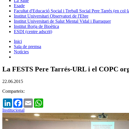
La Salle
Esade
Facultat d'Educació Social i Treball Social Pere Tarrés (en col
Institut Universitari Observatori de l'Ebre
Institut Universitari de Salut Mental Vidal i Barraquer
Institut Borja de Bioètica
ESDI (centre adscrit)
Inici
Sala de premsa
Notícies
La FESTS Pere Tarrés-URL i el COPC organ
22.06.2015
Comparteix:
LinkedIn
Facebook
Email
WhatsApp
Institucional