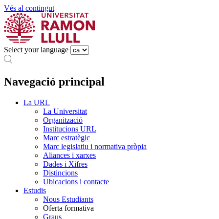
Vés al contingut
Select your language
Navegació principal
La URL
La Universitat
Organització
Institucions URL
Marc estratègic
Marc legislatiu i normativa pròpia
Aliances i xarxes
Dades i Xifres
Distincions
Ubicacions i contacte
Estudis
Nous Estudiants
Oferta formativa
Graus