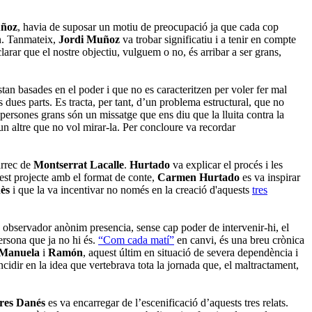
ñoz
, havia de suposar un motiu de preocupació ja que cada cop
en. Tanmateix,
Jordi Muñoz
va trobar significatiu i a tenir en compte
larar que el nostre objectiu, vulguem o no, és arribar a ser grans,
stan basades en el poder i que no es caracteritzen per voler fer mal
 dues parts. Es tracta, per tant, d’un problema estructural, que no
s persones grans són un missatge que ens diu que la lluita contra la
un altre que no vol mirar-la. Per concloure va recordar
àrrec de
Montserrat Lacalle
.
Hurtado
va explicar el procés i les
est projecte amb el format de conte,
Carmen Hurtado
es va inspirar
ès
i que la va incentivar no només en la creació d'aquests
tres
observador anònim presencia, sense cap poder de intervenir-hi, el
persona que ja no hi és.
“Com cada matí”
en canvi, és una breu crònica
Manuela
i
Ramón
, aquest últim en situació de severa dependència i
cidir en la idea que vertebrava tota la jornada que, el maltractament,
res Danés
es va encarregar de l’escenificació d’aquests tres relats.