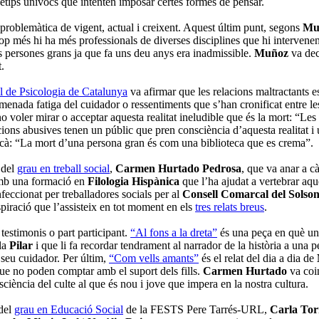
etips unívocs que intenten imposar certes formes de pensar.
a problemàtica de vigent, actual i creixent. Aquest últim punt, segons
Mu
op més hi ha més professionals de diverses disciplines que hi interven
s persones grans ja que fa uns deu anys era inadmissible.
Muñoz
va dec
.
al de Psicologia de Catalunya
va afirmar que les relacions maltractants e
enada fatiga del cuidador o ressentiments que s’han cronificat entre les
 no voler mirar o acceptar aquesta realitat ineludible que és la mort: “Le
ions abusives tenen un públic que pren consciència d’aquesta realitat i 
icà: “La mort d’una persona gran és com una biblioteca que es crema”.
 del
grau en treball social
,
Carmen Hurtado Pedrosa
, que va anar a c
Amb una formació en
Filologia Hispànica
que l’ha ajudat a vertebrar aqu
eccionat per treballadores socials per al
Consell Comarcal del Solson
piració que l’assisteix en tot moment en els
tres relats breus
.
testimonis o part participant.
“Al fons a la dreta”
és una peça en què un 
 la
Pilar
i que li fa recordar tendrament al narrador de la història a una 
l seu cuidador. Per últim,
“Com vells amants”
és el relat del dia a dia de
 que no poden comptar amb el suport dels fills.
Carmen Hurtado
va coin
ciència del culte al que és nou i jove que impera en la nostra cultura.
 del
grau en Educació Social
de la FESTS Pere Tarrés-URL,
Carla Tor