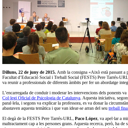
Dilluns, 22 de juny de 2015.
Amb la consigna «Això està passant a p
Facultat d’Educació Social i Treball Social (FESTS) Pere Tarrés-URL va
va reunir a professionals de diferents àmbits per fer un abordatge inte
L’encarregada de conduir i moderar les intervencions dels ponents v
Col·legi Oficial de Psicologia de Catalunya
. Aquesta iniciativa, segon
paral·lela, i segons va explicar la professora, es va donar la circumstà
abastaven aquesta temàtica i que van idear-se arran del seu
treball fin
El degà de la FESTS Pere Tarrés-URL,
Paco López
, va apel·lar a m
maltractament cap a les persones grans. Aquesta recerca, però, ha de s