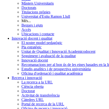
Màsters Universitaris
Doctorats
Titulacions pròpies
Universitat d'Estiu Ramon Llull
Més...
Beques i ajuts
Accés
Ubicacions i contacte
Innovació docent i qualitat
El nostre model pedagògic
Pla estratègic
Unitat de Qualitat i Innovació Academicodocent
Seguiment i avaluació de la qualitat
Innovació docent
Recomanacions per al bon ús de les eines basades en la Int
Estudis analítics i de prospectiva universitària
Oficina d'ordenació i qualitat acadèmica
Recerca i innovació
La recerca a la URL
Ciència oberta
Doctorat
Activitat de transferència
Càtedres URL
Portal de recerca de la URL
Oficina de recerca i innovació