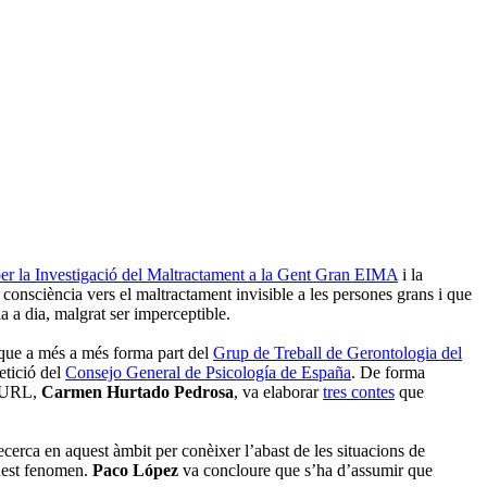
er la Investigació del Maltractament a la Gent Gran EIMA
i la
consciència vers el maltractament invisible a les persones grans i que
a a dia, malgrat ser imperceptible.
 que a més a més forma part del
Grup de Treball de Gerontologia del
etició del
Consejo General de Psicología de España
. De forma
s-URL,
Carmen Hurtado Pedrosa
, va elaborar
tres contes
que
 recerca en aquest àmbit per conèixer l’abast de les situacions de
quest fenomen.
Paco López
va concloure que s’ha d’assumir que