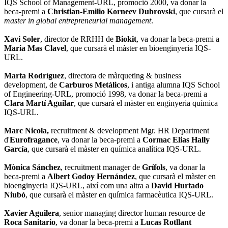
IQS School of Management-URL, promoció 2000, va donar la
beca-premi a
Christian-Emilio Korneev Dubrovski
, que cursarà el
master in global entrepreneurial management
.
Xavi Soler
, director de RRHH de
Biokit
, va donar la beca-premi a
Maria Mas Clavel
, que cursarà el màster en bioenginyeria IQS-
URL.
Marta Rodríguez
, directora de màrqueting & business
development, de
Carburos Metálicos
, i antiga alumna IQS School
of Engineering-URL, promoció 1998, va donar la beca-premi a
Clara Martí Aguilar
, que cursarà el màster en enginyeria química
IQS-URL.
Marc Nicola,
recruitment & development Mgr. HR Department
d'
Eurofragance
, va donar la beca-premi a
Cormac Elias Hally
García
, que cursarà el màster en química analítica IQS-URL.
Mònica Sánchez
, recruitment manager de
Grífols
, va donar la
beca-premi a
Albert Godoy Hernández
, que cursarà el màster en
bioenginyeria IQS-URL, així com una altra a
David Hurtado
Niubó
, que cursarà el màster en química farmacèutica IQS-URL.
Xavier Aguilera
, senior managing director human resource de
Roca Sanitario
, va donar la beca-premi a
Lucas Rotllant