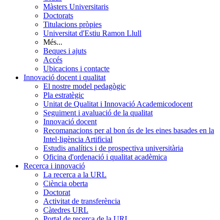
Màsters Universitaris
Doctorats
Titulacions pròpies
Universitat d'Estiu Ramon Llull
Més...
Beques i ajuts
Accés
Ubicacions i contacte
Innovació docent i qualitat
El nostre model pedagògic
Pla estratègic
Unitat de Qualitat i Innovació Academicodocent
Seguiment i avaluació de la qualitat
Innovació docent
Recomanacions per al bon ús de les eines basades en la
Intel·ligència Artificial
Estudis analítics i de prospectiva universitària
Oficina d'ordenació i qualitat acadèmica
Recerca i innovació
La recerca a la URL
Ciència oberta
Doctorat
Activitat de transferència
Càtedres URL
Portal de recerca de la URL