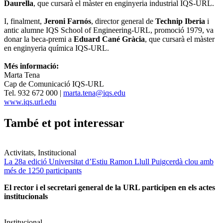
Daurella
, que cursarà el màster en enginyeria industrial IQS-URL.
I, finalment,
Jeroni Farnós
, director general de
Technip Iberia
i
antic alumne IQS School of Engineering-URL, promoció 1979, va
donar la beca-premi a
Eduard Cané Gràcia
, que cursarà el màster
en enginyeria química IQS-URL.
Més informació:
Marta Tena
Cap de Comunicació IQS-URL
Tel. 932 672 000 |
marta.tena@iqs.edu
www.iqs.url.edu
També et pot interessar
Activitats, Institucional
La 28a edició Universitat d’Estiu Ramon Llull Puigcerdà clou amb
més de 1250 participants
El rector i el secretari general de la URL participen en els actes
institucionals
Institucional