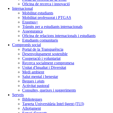
Oficina de recerca i innovació
Internacional
Mobilitat estudiants
Mobilitat professorat i PTGAS
Erasmus+
Tràmits per a estudiants internacionals
Assegurança
Oficina de relacions internacionals i estudiants
Estudiants comunitaris
Compromís social
Portal de la Transparència
Desenvolupament sostenible
Cooperació i voluntariat
Recerca socialment compromesa
Unitat d'Igualtat i Diversitat
Medi ambient
Salut mental i benestar
Beques i ajuts
Activitat pastoral
Consultes, queixes i suggeriments
Serveis
Biblioteques
Targeta Universitària Intel·ligent (TUI)
Allotjament
Servei d'esports