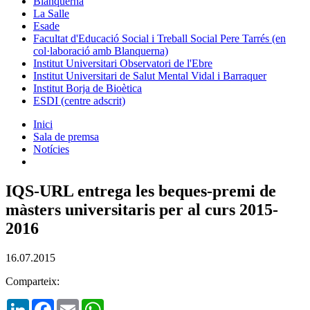
Blanquerna
La Salle
Esade
Facultat d'Educació Social i Treball Social Pere Tarrés (en
col·laboració amb Blanquerna)
Institut Universitari Observatori de l'Ebre
Institut Universitari de Salut Mental Vidal i Barraquer
Institut Borja de Bioètica
ESDI (centre adscrit)
Inici
Sala de premsa
Notícies
IQS-URL entrega les beques-premi de
màsters universitaris per al curs 2015-
2016
16.07.2015
Comparteix:
LinkedIn
Facebook
Email
WhatsApp