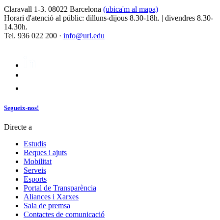
Claravall 1-3. 08022 Barcelona
(ubica'm al mapa)
Horari d'atenció al públic: dilluns-dijous 8.30-18h. | divendres 8.30-
14.30h.
Tel. 936 022 200 ·
info@url.edu
Segueix-nos!
Directe a
Estudis
Beques i ajuts
Mobilitat
Serveis
Esports
Portal de Transparència
Aliances i Xarxes
Sala de premsa
Contactes de comunicació