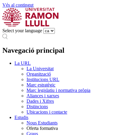
Vés al contingut
Select your language
Navegació principal
La URL
La Universitat
Organització
Institucions URL
Marc estratègic
Marc legislatiu i normativa pròpia
Aliances i xarxes
Dades i Xifres
Distincions
Ubicacions i contacte
Estudis
Nous Estudiants
Oferta formativa
Graus