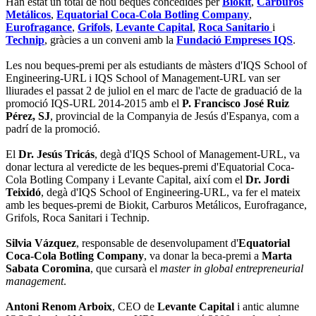
Han estat un total de nou beques concedides per
Biokit
,
Carburos
Metálicos
,
Equatorial Coca-Cola Botling Company
,
Eurofragance
,
Grifols
,
Levante Capital
,
Roca Sanitario
i
Technip
, gràcies a un conveni amb la
Fundació Empreses IQS
.
Les nou beques-premi per als estudiants de màsters d'IQS School of
Engineering-URL i IQS School of Management-URL van ser
lliurades el passat 2 de juliol en el marc de l'acte de graduació de la
promoció IQS-URL 2014-2015 amb el
P. Francisco José Ruiz
Pérez, SJ
, provincial de la Companyia de Jesús d'Espanya, com a
padrí de la promoció.
El
Dr. Jesús Tricás
, degà d'IQS School of Management-URL, va
donar lectura al veredicte de les beques-premi d'Equatorial Coca-
Cola Botling Company i Levante Capital, així com el
Dr. Jordi
Teixidó
, degà d'IQS School of Engineering-URL, va fer el mateix
amb les beques-premi de Biokit, Carburos Metálicos, Eurofragance,
Grifols, Roca Sanitari i Technip.
Silvia Vázquez
, responsable de desenvolupament d'
Equatorial
Coca-Cola Botling Company
, va donar la beca-premi a
Marta
Sabata Coromina
, que cursarà el
master in global entrepreneurial
management
.
Antoni Renom Arboix
, CEO de
Levante Capital
i antic alumne