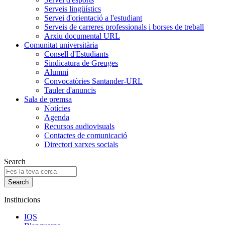
Serveis lingüístics
Servei d'orientació a l'estudiant
Serveis de carreres professionals i borses de treball
Arxiu documental URL
Comunitat universitària
Consell d'Estudiants
Sindicatura de Greuges
Alumni
Convocatòries Santander-URL
Tauler d'anuncis
Sala de premsa
Notícies
Agenda
Recursos audiovisuals
Contactes de comunicació
Directori xarxes socials
Search
Institucions
IQS