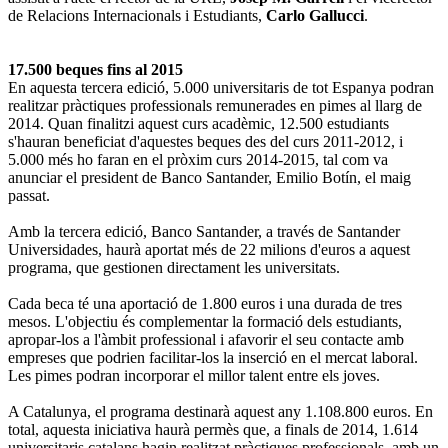
de Relacions Internacionals i Estudiants,
Carlo Gallucci
.
17.500 beques fins al 2015
En aquesta tercera edició, 5.000 universitaris de tot Espanya podran
realitzar pràctiques professionals remunerades en pimes al llarg de
2014. Quan finalitzi aquest curs acadèmic, 12.500 estudiants
s'hauran beneficiat d'aquestes beques des del curs 2011-2012, i
5.000 més ho faran en el pròxim curs 2014-2015, tal com va
anunciar el president de Banco Santander, Emilio Botín, el maig
passat.
Amb la tercera edició, Banco Santander, a través de Santander
Universidades, haurà aportat més de 22 milions d'euros a aquest
programa, que gestionen directament les universitats.
Cada beca té una aportació de 1.800 euros i una durada de tres
mesos. L'objectiu és complementar la formació dels estudiants,
apropar-los a l'àmbit professional i afavorir el seu contacte amb
empreses que podrien facilitar-los la inserció en el mercat laboral.
Les pimes podran incorporar el millor talent entre els joves.
A Catalunya, el programa destinarà aquest any 1.108.800 euros. En
total, aquesta iniciativa haurà permès que, a finals de 2014, 1.614
universitaris catalans hagin realitzat pràctiques professionals, amb un