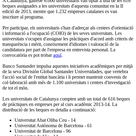
A Catalunya, gairebé 6.000 universitaris van optar a una de les 616
beques assignades a les universitats d'aquesta comunitat en la II
edició de 2013, mentre que 1.232 empreses catalanes es van
inscriure al programa.
Per participar, els universitaris s'han d'adreçar als centres d'orientació
i informació a l'ocupació (COIO) de les seves universitats. Les
universitats s'ocupen d'assignar les pràctiques d'acord amb criteris de
transparència i mèrit, coneixement d'idiomes i valoració de la
candidatura per part de l'empresa en entrevista personal. La
convocatòria es pot trobar
aquí
.
Banco Santander impulsa aquestes iniciatives acadèmiques per mitjà
de la seva División Global Santander Universidades, que vertebra
l'acció social de l'entitat bancària i li permet mantenir convenis de
col·laboració amb més de 1.100 universitats i centres d'investigació
de tot el món.
Les universitats de Catalunya compten amb un total de 616 beques
de pràctiques en empreses per al curs acadèmic 2013-14. La
distribució de les beques es detalla a continuació:
Universitat Abat Oliba Ceu - 14
Universitat Autònoma de Barcelona - 61
Universitat de Barcelona - 96