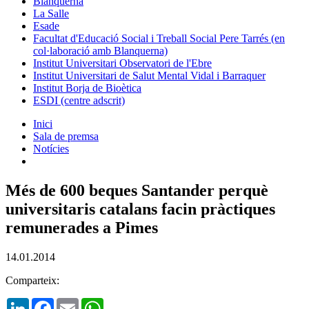
Blanquerna
La Salle
Esade
Facultat d'Educació Social i Treball Social Pere Tarrés (en
col·laboració amb Blanquerna)
Institut Universitari Observatori de l'Ebre
Institut Universitari de Salut Mental Vidal i Barraquer
Institut Borja de Bioètica
ESDI (centre adscrit)
Inici
Sala de premsa
Notícies
Més de 600 beques Santander perquè
universitaris catalans facin pràctiques
remunerades a Pimes
14.01.2014
Comparteix:
LinkedIn
Facebook
Email
WhatsApp