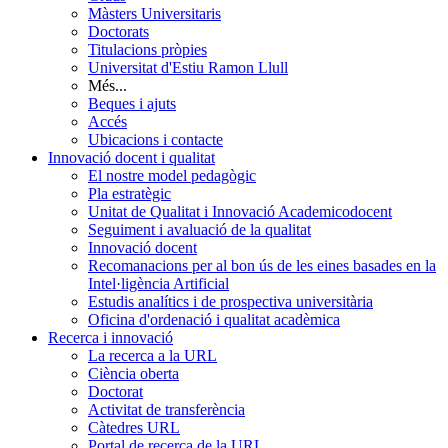
Màsters Universitaris
Doctorats
Titulacions pròpies
Universitat d'Estiu Ramon Llull
Més...
Beques i ajuts
Accés
Ubicacions i contacte
Innovació docent i qualitat
El nostre model pedagògic
Pla estratègic
Unitat de Qualitat i Innovació Academicodocent
Seguiment i avaluació de la qualitat
Innovació docent
Recomanacions per al bon ús de les eines basades en la
Intel·ligència Artificial
Estudis analítics i de prospectiva universitària
Oficina d'ordenació i qualitat acadèmica
Recerca i innovació
La recerca a la URL
Ciència oberta
Doctorat
Activitat de transferència
Càtedres URL
Portal de recerca de la URL