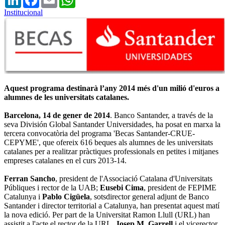
Institucional
Aquest programa destinarà l’any 2014 més d'un milió d'euros a
alumnes de les universitats catalanes.
Barcelona, 14 de gener de 2014
. Banco Santander, a través de la
seva División Global Santander Universidades, ha posat en marxa la
tercera convocatòria del programa 'Becas Santander-CRUE-
CEPYME', que ofereix 616 beques als alumnes de les universitats
catalanes per a realitzar pràctiques professionals en petites i mitjanes
empreses catalanes en el curs 2013-14.
Ferran Sancho
, president de l'Associació Catalana d'Universitats
Públiques i rector de la UAB;
Eusebi Cima
, president de FEPIME
Catalunya i
Pablo Cigüela
, sotsdirector general adjunt de Banco
Santander i director territorial a Catalunya, han presentat aquest matí
la nova edició. Per part de la Universitat Ramon Llull (URL) han
assistit a l'acte el rector de la URL,
Josep M. Garrell
i el vicerector