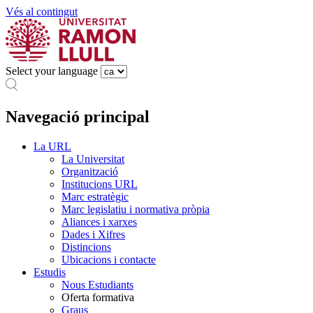
Vés al contingut
Select your language
Navegació principal
La URL
La Universitat
Organització
Institucions URL
Marc estratègic
Marc legislatiu i normativa pròpia
Aliances i xarxes
Dades i Xifres
Distincions
Ubicacions i contacte
Estudis
Nous Estudiants
Oferta formativa
Graus