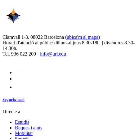
Claravall 1-3. 08022 Barcelona
(ubica'm al mapa)
Horari d'atenció al públic: dilluns-dijous 8.30-18h. | divendres 8.30-
14.30h.
Tel. 936 022 200 ·
info@url.edu
Segueix-nos!
Directe a
Estudis
Beques i ajuts
Mobilitat
Serveis