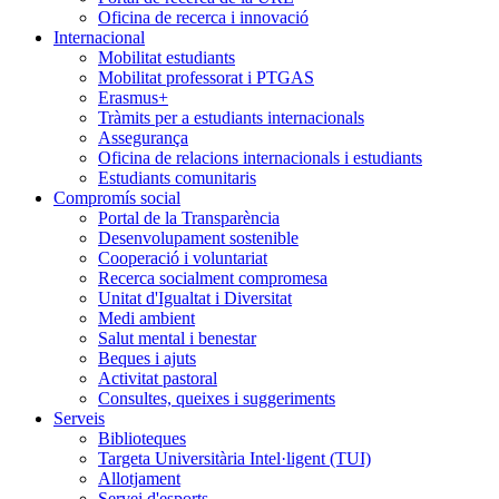
Oficina de recerca i innovació
Internacional
Mobilitat estudiants
Mobilitat professorat i PTGAS
Erasmus+
Tràmits per a estudiants internacionals
Assegurança
Oficina de relacions internacionals i estudiants
Estudiants comunitaris
Compromís social
Portal de la Transparència
Desenvolupament sostenible
Cooperació i voluntariat
Recerca socialment compromesa
Unitat d'Igualtat i Diversitat
Medi ambient
Salut mental i benestar
Beques i ajuts
Activitat pastoral
Consultes, queixes i suggeriments
Serveis
Biblioteques
Targeta Universitària Intel·ligent (TUI)
Allotjament
Servei d'esports