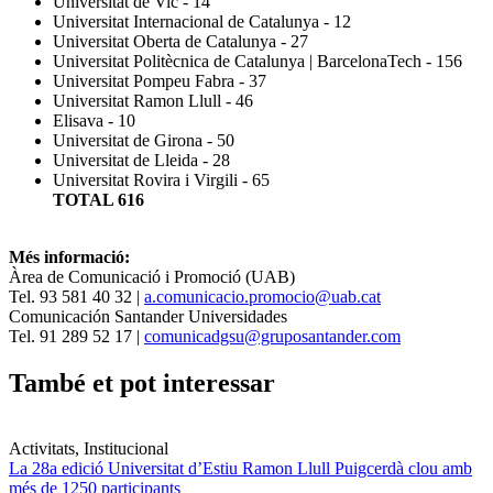
Universitat de Vic - 14
Universitat Internacional de Catalunya - 12
Universitat Oberta de Catalunya - 27
Universitat Politècnica de Catalunya | BarcelonaTech - 156
Universitat Pompeu Fabra - 37
Universitat Ramon Llull - 46
Elisava - 10
Universitat de Girona - 50
Universitat de Lleida - 28
Universitat Rovira i Virgili - 65
TOTAL 616
Més informació:
Àrea de Comunicació i Promoció (UAB)
Tel. 93 581 40 32 |
a.comunicacio.promocio@uab.cat
Comunicación Santander Universidades
Tel. 91 289 52 17 |
comunicadgsu@gruposantander.com
També et pot interessar
Activitats, Institucional
La 28a edició Universitat d’Estiu Ramon Llull Puigcerdà clou amb
més de 1250 participants