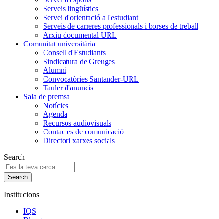
Serveis lingüístics
Servei d'orientació a l'estudiant
Serveis de carreres professionals i borses de treball
Arxiu documental URL
Comunitat universitària
Consell d'Estudiants
Sindicatura de Greuges
Alumni
Convocatòries Santander-URL
Tauler d'anuncis
Sala de premsa
Notícies
Agenda
Recursos audiovisuals
Contactes de comunicació
Directori xarxes socials
Search
Institucions
IQS