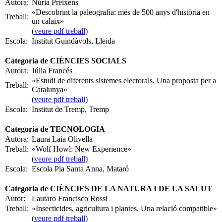
Autora:
Núria Preixens
«Descobrint la paleografia: més de 500 anys d'història en
Treball:
un calaix»
(
veure pdf treball
)
Escola:
Institut Guindàvols, Lleida
Categoria de CIÈNCIES SOCIALS
Autora:
Júlia Francés
«Estudi de diferents sistemes electorals. Una proposta per a
Treball:
Catalunya»
(
veure pdf treball
)
Escola:
Institut de Tremp, Tremp
Categoria de TECNOLOGIA
Autora:
Laura Laia Olivella
Treball:
«Wolf Howl: New Experience»
(
veure pdf treball
)
Escola:
Escola Pia Santa Anna, Mataró
Categoria de CIÈNCIES DE LA NATURA I DE LA SALUT
Autor:
Lautaro Francisco Rossi
Treball:
«Insecticides, agricultura i plantes. Una relació compatible»
(
veure pdf treball
)