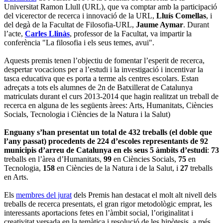
Universitat Ramon Llull (URL), que va comptar amb la participació
del vicerector de recerca i innovació de la URL,
Lluís Comellas
, i
del degà de la Facultat de Filosofia-URL,
Jaume Aymar
. Durant
l’acte,
Carles Llinàs
, professor de la Facultat, va impartir la
conferència "La filosofia i els seus temes, avui".
Aquests premis tenen l’objectiu de fomentar l’esperit de recerca,
despertar vocacions per a l’estudi i la investigació i incentivar la
tasca educativa que es porta a terme als centres escolars. Estan
adreçats a tots els alumnes de 2n de Batxillerat de Catalunya
matriculats durant el curs 2013-2014 que hagin realitzat un treball de
recerca en alguna de les següents àrees: Arts, Humanitats, Ciències
Socials, Tecnologia i Ciències de la Natura i la Salut)
Enguany s’han presentat un total de 432 treballs (el doble que
l’any passat) procedents de 224 d’escoles representants de 92
municipis d’arreu de Catalunya en els seus 5 àmbits d’estudi
:
73
treballs en l’àrea d’Humanitats,
99
en Ciències Socials,
75
en
Tecnologia,
158
en Ciències de la Natura i de la Salut, i
27
treballs
en Arts.
Els
membres del jurat
dels Premis han destacat el molt alt nivell dels
treballs de recerca presentats, el gran rigor metodològic emprat, les
interessants aportacions fetes en l’àmbit social, l’originalitat i
creativitat versada en la temàtica i resolució de les hipòtesis, a més