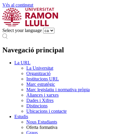
Vés al contingut
Select your language
Navegació principal
La URL
La Universitat
Organització
Institucions URL
Marc estratègic
Marc legislatiu i normativa pròpia
Aliances i xarxes
Dades i Xifres
Distincions
Ubicacions i contacte
Estudis
Nous Estudiants
Oferta formativa
Graus