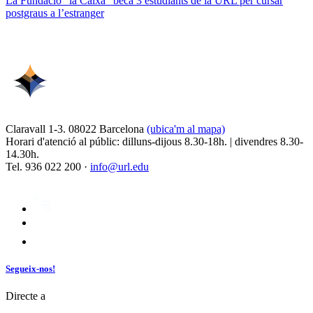
La Fundació “la Caixa” beca 3 estudiants de la URL per cursar
postgraus a l’estranger
Claravall 1-3. 08022 Barcelona
(ubica'm al mapa)
Horari d'atenció al públic: dilluns-dijous 8.30-18h. | divendres 8.30-
14.30h.
Tel. 936 022 200 ·
info@url.edu
Segueix-nos!
Directe a