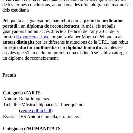
de les fermes conclusions, acompanyades d’un alt grau de maduresa
dels estudiants.
Pel que fa als guanyadors, han rebut com a
premi
un
ordinador
portàtil
i un
diploma de reconeixement
. A més, els treballs
guanyadors tindran accés directe a l’edició de l’any 2015 de la
mostra
Exporecerca Jove
, organitzada per Magma. Pel que fa als
autors distingits
per les diferents institucions de la URL, han rebut
un
reproductor multimèdia
i un
diploma honorífic
. A totes les
escoles que s’han endut un premi o una distinció se’ls hi va atorgar
un diploma de reconeixement.
Premis
Categoria d'ARTS
Autora:
Berta Junqueras
Treball:
«Música i hipoacúsia. I per què no»
(
veure pdf treball
)
Escola:
IES Antoni Cumella, Granollers
Categoria d'HUMANITATS