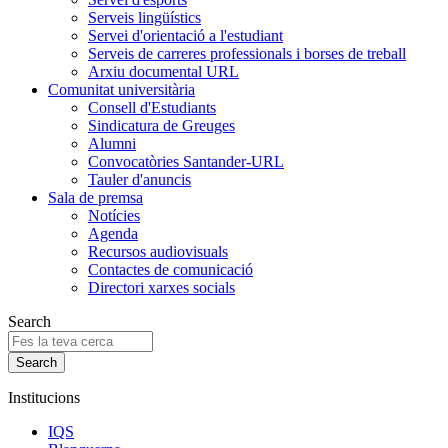
Serveis lingüístics
Servei d'orientació a l'estudiant
Serveis de carreres professionals i borses de treball
Arxiu documental URL
Comunitat universitària
Consell d'Estudiants
Sindicatura de Greuges
Alumni
Convocatòries Santander-URL
Tauler d'anuncis
Sala de premsa
Notícies
Agenda
Recursos audiovisuals
Contactes de comunicació
Directori xarxes socials
Search
Institucions
IQS