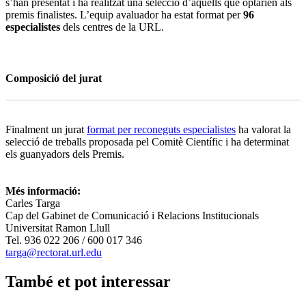
s’han presentat i ha realitzat una selecció d’aquells que optarien als
premis finalistes. L’equip avaluador ha estat format per
96
especialistes
dels centres de la URL.
Composició del jurat
Finalment un jurat
format per reconeguts especialistes
ha valorat la
selecció de treballs proposada pel Comitè Científic i ha determinat
els guanyadors dels Premis.
Més informació:
Carles Targa
Cap del Gabinet de Comunicació i Relacions Institucionals
Universitat Ramon Llull
Tel. 936 022 206 / 600 017 346
targa@rectorat.url.edu
També et pot interessar