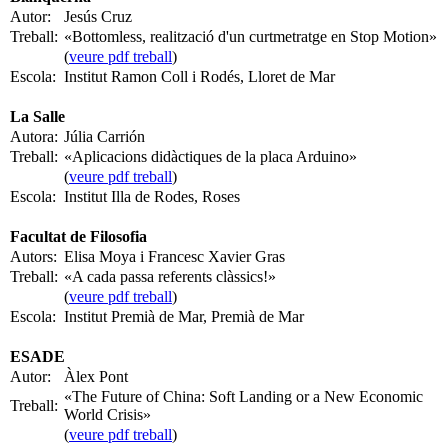
Autor:
Jesús Cruz
Treball:
«Bottomless, realització d'un curtmetratge en Stop Motion»
(
veure pdf treball
)
Escola:
Institut Ramon Coll i Rodés, Lloret de Mar
La Salle
Autora:
Júlia Carrión
Treball:
«Aplicacions didàctiques de la placa Arduino»
(
veure pdf treball
)
Escola:
Institut Illa de Rodes, Roses
Facultat de Filosofia
Autors:
Elisa Moya i Francesc Xavier Gras
Treball:
«A cada passa referents clàssics!»
(
veure pdf treball
)
Escola:
Institut Premià de Mar, Premià de Mar
ESADE
Autor:
Àlex Pont
«The Future of China: Soft Landing or a New Economic
Treball:
World Crisis»
(
veure pdf treball
)