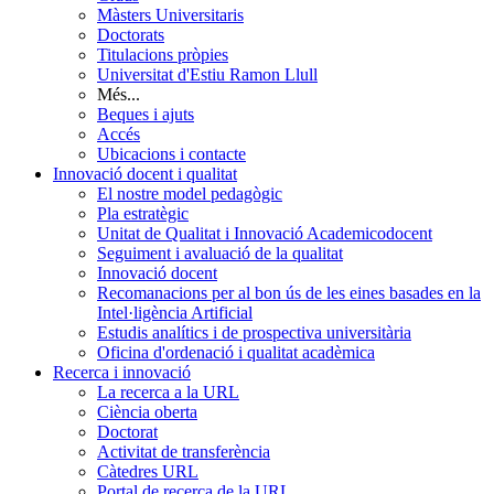
Màsters Universitaris
Doctorats
Titulacions pròpies
Universitat d'Estiu Ramon Llull
Més...
Beques i ajuts
Accés
Ubicacions i contacte
Innovació docent i qualitat
El nostre model pedagògic
Pla estratègic
Unitat de Qualitat i Innovació Academicodocent
Seguiment i avaluació de la qualitat
Innovació docent
Recomanacions per al bon ús de les eines basades en la
Intel·ligència Artificial
Estudis analítics i de prospectiva universitària
Oficina d'ordenació i qualitat acadèmica
Recerca i innovació
La recerca a la URL
Ciència oberta
Doctorat
Activitat de transferència
Càtedres URL
Portal de recerca de la URL