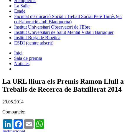
Blanquerna
La Salle
Esade
Facultat d'Educació Social i Treball Social Pere Tarrés (en
col·laboració amb Blanquerna)
Institut Universitari Observatori de l'Ebre
Institut Universitari de Salut Mental Vidal i Barraquer
Institut Borja de Bioètica
ESDI (centre adscrit)
Inici
Sala de premsa
Notícies
La URL lliura els Premis Ramon Llull a
Treballs de Recerca de Batxillerat 2014
29.05.2014
Comparteix:
LinkedIn
Facebook
Email
WhatsApp
Institucional