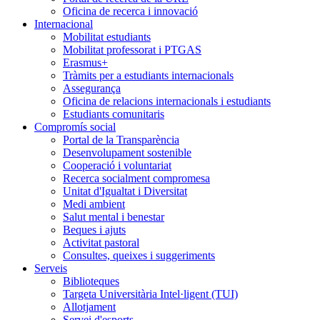
Oficina de recerca i innovació
Internacional
Mobilitat estudiants
Mobilitat professorat i PTGAS
Erasmus+
Tràmits per a estudiants internacionals
Assegurança
Oficina de relacions internacionals i estudiants
Estudiants comunitaris
Compromís social
Portal de la Transparència
Desenvolupament sostenible
Cooperació i voluntariat
Recerca socialment compromesa
Unitat d'Igualtat i Diversitat
Medi ambient
Salut mental i benestar
Beques i ajuts
Activitat pastoral
Consultes, queixes i suggeriments
Serveis
Biblioteques
Targeta Universitària Intel·ligent (TUI)
Allotjament
Servei d'esports