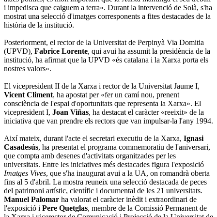
i impedisca que caiguem a terra». Durant la intervenció de Solà, s'ha
mostrat una selecció d'imatges corresponents a fites destacades de la
història de la institució.
Posteriorment, el rector de la Universitat de Perpinyà Via Domitia
(UPVD),
Fabrice Lorente
, qui avui ha assumit la presidència de la
institució, ha afirmat que la UPVD «és catalana i la Xarxa porta els
nostres valors».
El vicepresident II de la Xarxa i rector de la Universitat Jaume I,
Vicent Climent
, ha apostat per «fer un camí nou, prenent
consciència de l'espai d'oportunitats que representa la Xarxa». El
vicepresident I,
Joan Viñas
, ha destacat el caràcter «reeixit» de la
iniciativa que van prendre els rectors que van impulsar-la l'any 1994.
Així mateix, durant l'acte el secretari executiu de la Xarxa,
Ignasi
Casadesús
, ha presentat el programa commemoratiu de l'aniversari,
que compta amb desenes d'activitats organitzades per les
universitats. Entre les iniciatives més destacades figura l'exposició
Imatges Vives
, que s'ha inaugurat avui a la UA, on romandrà oberta
fins al 5 d'abril. La mostra reuneix una selecció destacada de peces
del patrimoni artístic, científic i documental de les 21 universitats.
Manuel Palomar
ha valorat el caràcter inèdit i extraordinari de
l'exposició i
Pere Quetglas
, membre de la Comissió Permanent de
la Xarxa i vicerector de Comunicació i Projecció de la Universitat de