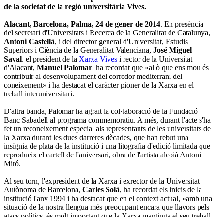
de la societat de la regió universitària Vives.
Alacant, Barcelona, Palma, 24 de gener de 2014
. En presència
del secretari d'Universitats i Recerca de la Generalitat de Catalunya,
Antoni Castellà
, i del director general d'Universitat, Estudis
Superiors i Ciència de la Generalitat Valenciana,
José Miguel
Saval
, el president de la
Xarxa Vives
i rector de la Universitat
d'Alacant,
Manuel Palomar
, ha recordat que «allò que ens mou és
contribuir al desenvolupament del corredor mediterrani del
coneixement» i ha destacat el caràcter pioner de la Xarxa en el
treball interuniversitari.
D'altra banda, Palomar ha agraït la col·laboració de la Fundació
Banc Sabadell al programa commemoratiu. A més, durant l'acte s'ha
fet un reconeixement especial als representants de les universitats de
la Xarxa durant les dues darreres dècades, que han rebut una
insígnia de plata de la institució i una litografia d'edició limitada que
reprodueix el cartell de l'aniversari, obra de l'artista alcoià Antoni
Miró.
Al seu torn, l'expresident de la Xarxa i exrector de la Universitat
Autònoma de Barcelona,
Carles Solà
, ha recordat els inicis de la
institució l'any 1994 i ha destacat que en el context actual, «amb una
situació de la nostra llengua més preocupant encara que llavors pels
atacs polítics, és molt important que la Xarxa mantinga el seu treball