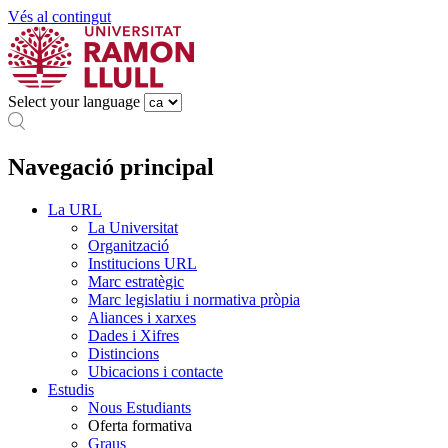
Vés al contingut
Select your language
Navegació principal
La URL
La Universitat
Organització
Institucions URL
Marc estratègic
Marc legislatiu i normativa pròpia
Aliances i xarxes
Dades i Xifres
Distincions
Ubicacions i contacte
Estudis
Nous Estudiants
Oferta formativa
Graus