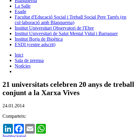
Blanquerna
La Salle
Esade
Facultat d'Educació Social i Treball Social Pere Tarrés (en
col·laboració amb Blanquerna)
Institut Universitari Observatori de l'Ebre
Institut Universitari de Salut Mental Vidal i Barraquer
Institut Borja de Bioètica
ESDI (centre adscrit)
Inici
Sala de premsa
Notícies
21 universitats celebren 20 anys de treball
conjunt a la Xarxa Vives
24.01.2014
Comparteix:
LinkedIn
Facebook
Email
WhatsApp
Institucional