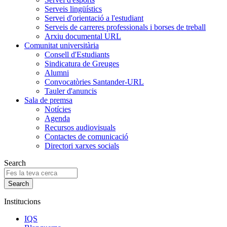
Serveis lingüístics
Servei d'orientació a l'estudiant
Serveis de carreres professionals i borses de treball
Arxiu documental URL
Comunitat universitària
Consell d'Estudiants
Sindicatura de Greuges
Alumni
Convocatòries Santander-URL
Tauler d'anuncis
Sala de premsa
Notícies
Agenda
Recursos audiovisuals
Contactes de comunicació
Directori xarxes socials
Search
Institucions
IQS