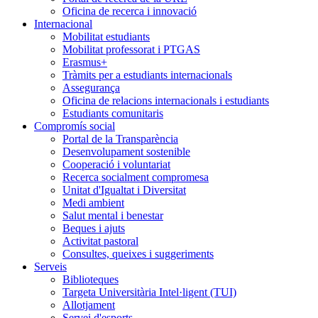
Oficina de recerca i innovació
Internacional
Mobilitat estudiants
Mobilitat professorat i PTGAS
Erasmus+
Tràmits per a estudiants internacionals
Assegurança
Oficina de relacions internacionals i estudiants
Estudiants comunitaris
Compromís social
Portal de la Transparència
Desenvolupament sostenible
Cooperació i voluntariat
Recerca socialment compromesa
Unitat d'Igualtat i Diversitat
Medi ambient
Salut mental i benestar
Beques i ajuts
Activitat pastoral
Consultes, queixes i suggeriments
Serveis
Biblioteques
Targeta Universitària Intel·ligent (TUI)
Allotjament
Servei d'esports