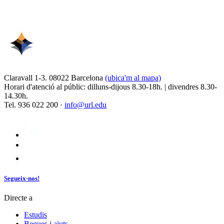
Claravall 1-3. 08022 Barcelona
(ubica'm al mapa)
Horari d'atenció al públic: dilluns-dijous 8.30-18h. | divendres 8.30-
14.30h.
Tel. 936 022 200 ·
info@url.edu
Segueix-nos!
Directe a
Estudis
Beques i ajuts