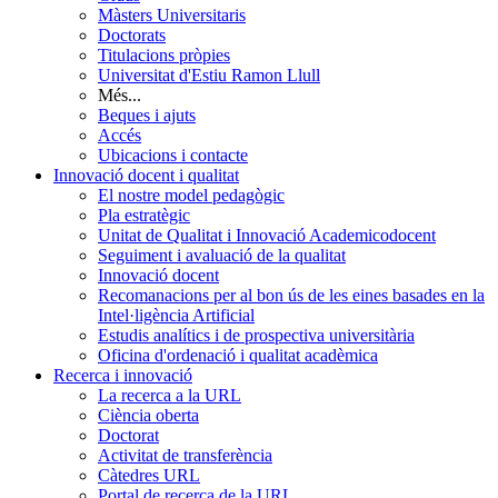
Màsters Universitaris
Doctorats
Titulacions pròpies
Universitat d'Estiu Ramon Llull
Més...
Beques i ajuts
Accés
Ubicacions i contacte
Innovació docent i qualitat
El nostre model pedagògic
Pla estratègic
Unitat de Qualitat i Innovació Academicodocent
Seguiment i avaluació de la qualitat
Innovació docent
Recomanacions per al bon ús de les eines basades en la
Intel·ligència Artificial
Estudis analítics i de prospectiva universitària
Oficina d'ordenació i qualitat acadèmica
Recerca i innovació
La recerca a la URL
Ciència oberta
Doctorat
Activitat de transferència
Càtedres URL
Portal de recerca de la URL