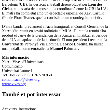
Barcelona (UB), ha destacat el treball desenvolupat per
Lourdes
Cirlot
, comissaria de la mostra, i la coordinació entre la UB i la UA.
El matí s'ha completat amb un espectacle especial de Xavi Castillo
(Pot de Plom Teatre), que ha consistit en un monòleg humorístic.
D'altra banda, prèviament a l'acte inaugural, el Consell General de la
Xarxa s'ha reunit en sessió ordinària al MUA. Durant la reunió s'ha
produït el canvi de la presidència de la Xarxa en finalitzar el període
de la UA al capdavant de la institució. El nou president i rector de la
Universitat de Perpinyà Via Domitia,
Fabrice Lorente
, ha lliurat
una medalla commemorativa a
Manuel Palomar
.
Més informació:
Xarxa Vives d'Universitats
Comunicació
Universitat Jaume I
Tel. 964 72 89 93 | 626 570 850
comunicacio@vives.org
www.vives.org
També et pot interessar
Activitats, Institucional