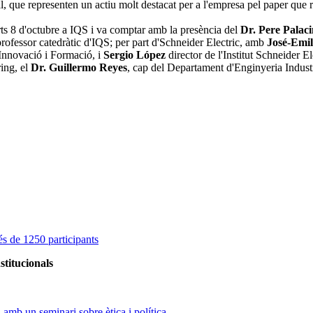
, que representen un actiu molt destacat per a l'empresa pel paper que re
rts 8 d'octubre a IQS i va comptar amb la presència del
Dr. Pere Palac
ofessor catedràtic d'IQS; per part d'Schneider Electric, amb
José-Emil
'Innovació i Formació, i
Sergio López
director de l'Institut Schneider E
ing, el
Dr. Guillermo Reyes
, cap del Departament d'Enginyeria Industr
s de 1250 participants
stitucionals
amb un seminari sobre ètica i política