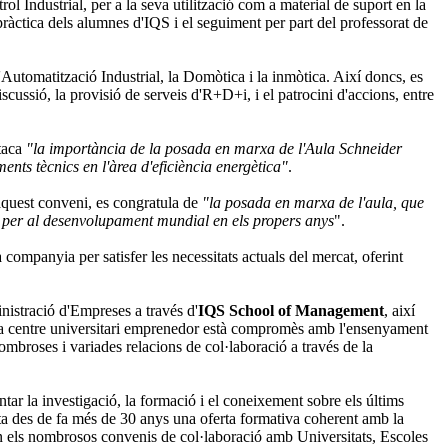
rol Industrial, per a la seva utilització com a material de suport en la
àctica dels alumnes d'IQS i el seguiment per part del professorat de
l'Automatització Industrial, la Domòtica i la inmòtica. Així doncs, es
ussió, la provisió de serveis d'R+D+i, i el patrocini d'accions, entre
staca
"la importància de la posada en marxa de l'Aula Schneider
nts tècnics en l'àrea d'eficiència energètica"
.
 aquest conveni, es congratula de
"la posada en marxa de l'aula, que
lau per al desenvolupament mundial en els propers anys
".
companyia per satisfer les necessitats actuals del mercat, oferint
nistració d'Empreses a través d'
IQS School of Management
, així
a centre universitari emprenedor està compromès amb l'ensenyament
nombroses i variades relacions de col·laboració a través de la
ar la investigació, la formació i el coneixement sobre els últims
ita des de fa més de 30 anys una oferta formativa coherent amb la
n els nombrosos convenis de col·laboració amb Universitats, Escoles