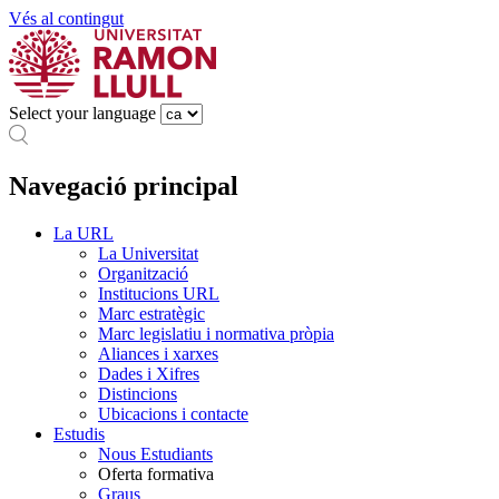
Vés al contingut
Select your language
Navegació principal
La URL
La Universitat
Organització
Institucions URL
Marc estratègic
Marc legislatiu i normativa pròpia
Aliances i xarxes
Dades i Xifres
Distincions
Ubicacions i contacte
Estudis
Nous Estudiants
Oferta formativa
Graus