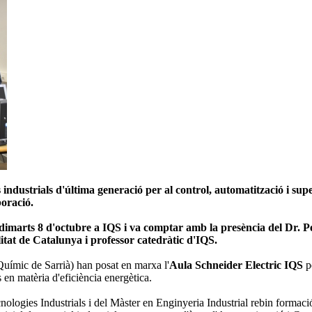
industrials d'última generació per al control, automatització i supe
boració.
l dimarts 8 d'octubre a IQS i va comptar amb la presència del Dr. P
tat de Catalunya i professor catedràtic d'IQS.
 Químic de Sarrià) han posat en marxa l'
Aula Schneider Electric IQS
pe
 en matèria d'eficiència energètica.
ologies Industrials i del Màster en Enginyeria Industrial rebin formac