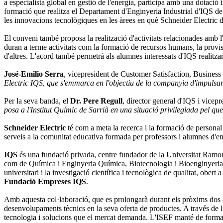
a especialista global en gestió de l'energia, participa amb una dotació i
formació que realitza el Departament d'Enginyeria Industrial d'IQS de
les innovacions tecnològiques en les àrees en què Schneider Electric 
El conveni també proposa la realització d'activitats relacionades amb l'
duran a terme activitats com la formació de recursos humans, la provis
d'altres. L'acord també permetrà als alumnes interessats d'IQS realitza
José-Emilio Serra
, vicepresident de Customer Satisfaction, Busines
Electric IQS, que s'emmarca en l'objectiu de la companyia d'impulsar 
Per la seva banda, el
Dr. Pere Regull
, director general d'IQS i vicep
posa a l'Institut Químic de Sarrià en una situació privilegiada pel qu
Schneider Electric
té com a meta la recerca i la formació de personal
serveis a la comunitat educativa formada per professors i alumnes d'e
IQS
és una fundació privada, centre fundador de la Universitat Ramon 
com de Química i Enginyeria Química, Biotecnologia i Bioenginyeria i 
universitari i la investigació científica i tecnològica de qualitat, obe
Fundació Empreses IQS
.
Amb aquesta col·laboració, que es prolongarà durant els pròxims dos
desenvolupaments tècnics en la seva oferta de productes. A través de l
tecnologia i solucions que el mercat demanda. L'ISEF manté de forma 