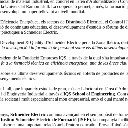
nicial de material industrial, en concret en l'àrea d'Automatització i Cont
 la Universitat Ramon Llull. La cooperació permet, a més, la formació pr
desenvolupa un paper rellevant a nivell mundial.
Eficiència Energètica, els sectors de Distribució Elèctrica, el Control i 
ió de continguts educatius, el desenvolupament d'estudis o fòrums de disc
r pràctiques a Schneider Electric.
s Development & Quality d'Schneider Electric per a la Zona Ibèrica, de
la investigació i la formació de personal sobre els últims desenvolupame
resident de la Fundació Empreses IQS, a través de la qual s'ha impulsat
e fa a la formació tècnica en eficiència energètica, una de les àrees c
 sobre els últims desenvolupaments tècnics en l'oferta de productes de la 
nsenyaments tècnics.
Llull, que imparteix estudis de grau, màster i doctorat en l'àrea d'Admi
d'Enginyeria Industrial a través d'
IQS School of Engineering
. Com 
rt a la societat i molt especialment al món empresarial, amb el qual manté 
 anys,
Schneider Electric
continua avançant en el seu propòsit de foment
'
Institut Schneider Electric de Formació (ISEF)
, la companyia facil
històrica una important relació amb l'entorn educatiu . Prova d'això só