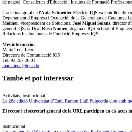
de negoci, Conselleries d'Educació i Instituts de Formació Professional
L'acte inaugural de l'
Aula Schneider Electric IQS
va tenir lloc dima
Departament d'Empresa i Ocupació, de la Generalitat de Catalunya i pr
Moliner
, vicepresident de Solucions,
José Miguel Solans
, director d
general IQS, la
Dra. Rosa Nomen
, degana d'IQS School of Engineer
Relacions Institucionals de Fundació Empreses IQS.
Més informació:
Marta Tena León
Directora de Comunicació IQS
Tel. 93 267 20 01
marta.tena@iqs.edu
També et pot interessar
Activitats, Institucional
La 28a edició Universitat d’Estiu Ramon Llull Puigcerdà clou amb mé
El rector i el secretari general de la URL participen en els actes in
Institucional
Un any més, la URL participa a la Setmana del Parlament Universitari 