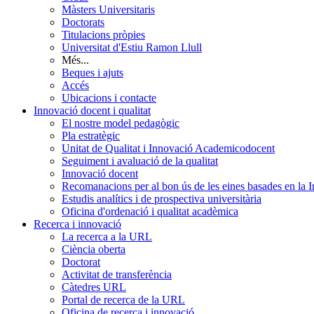
Màsters Universitaris
Doctorats
Titulacions pròpies
Universitat d'Estiu Ramon Llull
Més...
Beques i ajuts
Accés
Ubicacions i contacte
Innovació docent i qualitat
El nostre model pedagògic
Pla estratègic
Unitat de Qualitat i Innovació Academicodocent
Seguiment i avaluació de la qualitat
Innovació docent
Recomanacions per al bon ús de les eines basades en la Int
Estudis analítics i de prospectiva universitària
Oficina d'ordenació i qualitat acadèmica
Recerca i innovació
La recerca a la URL
Ciència oberta
Doctorat
Activitat de transferència
Càtedres URL
Portal de recerca de la URL
Oficina de recerca i innovació