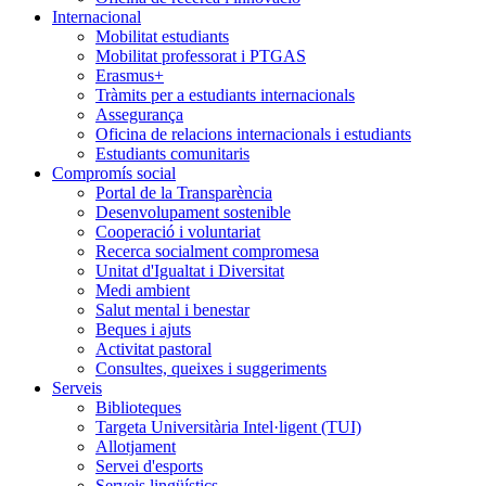
Internacional
Mobilitat estudiants
Mobilitat professorat i PTGAS
Erasmus+
Tràmits per a estudiants internacionals
Assegurança
Oficina de relacions internacionals i estudiants
Estudiants comunitaris
Compromís social
Portal de la Transparència
Desenvolupament sostenible
Cooperació i voluntariat
Recerca socialment compromesa
Unitat d'Igualtat i Diversitat
Medi ambient
Salut mental i benestar
Beques i ajuts
Activitat pastoral
Consultes, queixes i suggeriments
Serveis
Biblioteques
Targeta Universitària Intel·ligent (TUI)
Allotjament
Servei d'esports
Serveis lingüístics