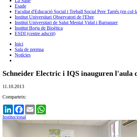
La Salle
Esade
Facultat d'Educació Social i Treball Social Pere Tarrés (en col
Institut Universitari Observatori de l'Ebre
Institut Universitari de Salut Mental Vidal i Barraquer
Institut Borja de Bioètica
ESDI (centre adscrit)
Inici
Sala de premsa
Notícies
Schneider Electric i IQS inauguren l'aula 
11.10.2013
Comparteix:
LinkedIn
Facebook
Email
WhatsApp
Institucional