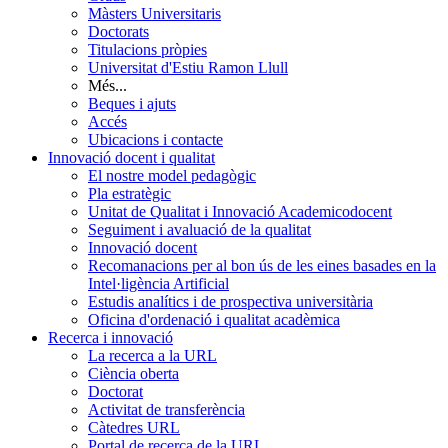
Màsters Universitaris
Doctorats
Titulacions pròpies
Universitat d'Estiu Ramon Llull
Més...
Beques i ajuts
Accés
Ubicacions i contacte
Innovació docent i qualitat
El nostre model pedagògic
Pla estratègic
Unitat de Qualitat i Innovació Academicodocent
Seguiment i avaluació de la qualitat
Innovació docent
Recomanacions per al bon ús de les eines basades en la
Intel·ligència Artificial
Estudis analítics i de prospectiva universitària
Oficina d'ordenació i qualitat acadèmica
Recerca i innovació
La recerca a la URL
Ciència oberta
Doctorat
Activitat de transferència
Càtedres URL
Portal de recerca de la URL