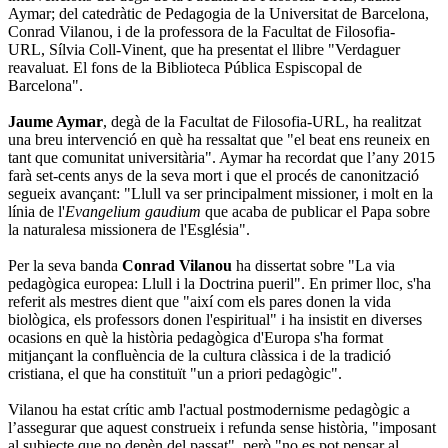
Aymar; del catedràtic de Pedagogia de la Universitat de Barcelona,
Conrad Vilanou, i de la professora de la Facultat de Filosofia-
URL, Sílvia Coll-Vinent, que ha presentat el llibre "Verdaguer
reavaluat. El fons de la Biblioteca Pública Espiscopal de
Barcelona".
Jaume Aymar
, degà de la Facultat de Filosofia-URL, ha realitzat
una breu intervenció en què ha ressaltat que "el beat ens reuneix en
tant que comunitat universitària". Aymar ha recordat que l’any 2015
farà set-cents anys de la seva mort i que el procés de canonització
segueix avançant: "Llull va ser principalment missioner, i molt en la
línia de l'
Evangelium gaudium
que acaba de publicar el Papa sobre
la naturalesa missionera de l'Església".
Per la seva banda
Conrad Vilanou
ha dissertat sobre "La via
pedagògica europea: Llull i la Doctrina pueril". En primer lloc, s'ha
referit als mestres dient que "així com els pares donen la vida
biològica, els professors donen l'espiritual" i ha insistit en diverses
ocasions en què la història pedagògica d'Europa s'ha format
mitjançant la confluència de la cultura clàssica i de la tradició
cristiana, el que ha constituït "un a priori pedagògic".
Vilanou ha estat crític amb l'actual postmodernisme pedagògic a
l’assegurar que aquest construeix i refunda sense història, "imposant
al subjecte que no depèn del passat", però "no es pot pensar al