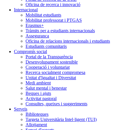
Oficina de recerca i innovació
Internacional
Mobilitat estudiants
Mobilitat professorat i PTGAS
Erasmus+
Tràmits per a estudiants internacionals
Assegurança
Oficina de relacions internacionals i estudiants
Estudiants comunitaris
Compromís social
Portal de la Transparència
Desenvolupament sostenible
Cooperació i voluntariat
Recerca socialment compromesa
Unitat d'Igualtat i Diversitat
Medi ambient
Salut mental i benestar
Beques i ajuts
Activitat pastoral
Consultes, queixes i suggeriments
Serveis
Biblioteques
Targeta Universitària Intel·ligent (TUI)
Allotjament
Servei d'esports