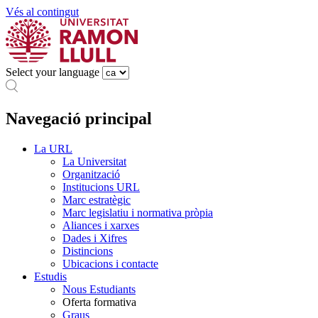
Vés al contingut
Select your language
Navegació principal
La URL
La Universitat
Organització
Institucions URL
Marc estratègic
Marc legislatiu i normativa pròpia
Aliances i xarxes
Dades i Xifres
Distincions
Ubicacions i contacte
Estudis
Nous Estudiants
Oferta formativa
Graus