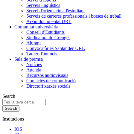
Serveis lingüístics
Servei d'orientació a l'estudiant
Serveis de carreres professionals i borses de treball
Arxiu documental URL
Comunitat universitària
Consell d'Estudiants
Sindicatura de Greuges
Alumni
Convocatòries Santander-URL
Tauler d'anuncis
Sala de premsa
Notícies
Agenda
Recursos audiovisuals
Contactes de comunicació
Directori xarxes socials
Search
Institucions
IQS