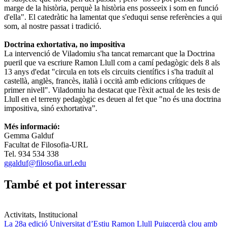
marge de la història, perquè la història ens posseeix i som en funció
d'ella". El catedràtic ha lamentat que s'eduqui sense referències a qui
som, al nostre passat i tradició.
Doctrina exhortativa, no impositiva
La intervenció de Viladomiu s'ha tancat remarcant que la Doctrina
pueril que va escriure Ramon Llull com a camí pedagògic dels 8 als
13 anys d'edat "circula en tots els circuits científics i s'ha traduït al
castellà, anglès, francès, italià i occità amb edicions crítiques de
primer nivell". Viladomiu ha destacat que l'èxit actual de les tesis de
Llull en el terreny pedagògic es deuen al fet que "no és una doctrina
impositiva, sinó exhortativa”.
Més informació:
Gemma Galduf
Facultat de Filosofia-URL
Tel. 934 534 338
ggalduf@filosofia.url.edu
També et pot interessar
Activitats, Institucional
La 28a edició Universitat d’Estiu Ramon Llull Puigcerdà clou amb