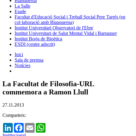
Blanquerna
La Salle
Esade
Facultat d'Educació Social i Treball Social Pere Tarrés (en
col·laboració amb Blanquerna)
Institut Universitari Observatori de l'Ebre
Institut Universitari de Salut Mental Vidal i Barraquer
Institut Borja de Bioètica
ESDI (centre adscrit)
Inici
Sala de premsa
Notícies
La Facultat de Filosofia-URL
commemora a Ramon Llull
27.11.2013
Comparteix:
LinkedIn
Facebook
Email
WhatsApp
Institucional