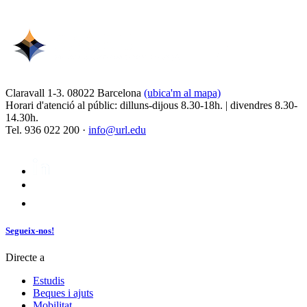
Claravall 1-3. 08022 Barcelona
(ubica'm al mapa)
Horari d'atenció al públic: dilluns-dijous 8.30-18h. | divendres 8.30-
14.30h.
Tel. 936 022 200 ·
info@url.edu
Segueix-nos!
Directe a
Estudis
Beques i ajuts
Mobilitat