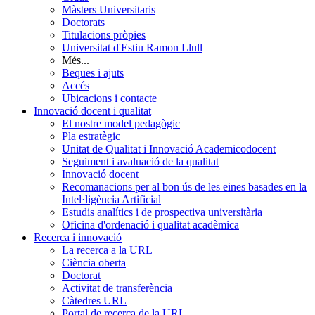
Màsters Universitaris
Doctorats
Titulacions pròpies
Universitat d'Estiu Ramon Llull
Més...
Beques i ajuts
Accés
Ubicacions i contacte
Innovació docent i qualitat
El nostre model pedagògic
Pla estratègic
Unitat de Qualitat i Innovació Academicodocent
Seguiment i avaluació de la qualitat
Innovació docent
Recomanacions per al bon ús de les eines basades en la
Intel·ligència Artificial
Estudis analítics i de prospectiva universitària
Oficina d'ordenació i qualitat acadèmica
Recerca i innovació
La recerca a la URL
Ciència oberta
Doctorat
Activitat de transferència
Càtedres URL
Portal de recerca de la URL