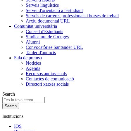
Serveis lingüístics
Servei d'orientació a l'estudiant
Serveis de carreres professionals i borses de treball
Arxiu documental URL
Comunitat universitària
Consell d'Estudiants
Sindicatura de Greuges
Alumni
Convocatòries Santander-URL
Tauler d'anuncis
Sala de premsa
Notícies
Agenda
Recursos audiovisuals
Contactes de comunicació
Directori xarxes socials
Search
Institucions
IQS