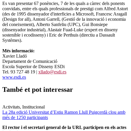
Es van presentar 67 ponències, 7 de les quals a càrrec dels ponents
convidats, entre els quals professionals de prestigi com Alfred Astort
(des de 1995 dissenyador d'interficies a Microsoft, Francesc Aragall
(Design for all), Antoni Garrell, (Gestió de la innovació i economia
del coneixement), Alberto Sanfeliu (UPC), Gui Bonsiepe
(dissenyador industrial), Alastair Fuad-Luke (expert en disseny
sostenible i ecodisseny) i Eric de Perthuis (directiu a Dassault
Systèmes).
Més informació:
Xavier Lladó
Departament de Comunicació
Escola Superior de Disseny ESDi
Tel. 93 727 48 19 |
xllado@esdi.es
www.esdi.es
També et pot interessar
Activitats, Institucional
La 28a edició Universitat d’Estiu Ramon Llull Puigcerdà clou amb
més de 1250 participants
El rector i el secretari general de la URL participen en els actes