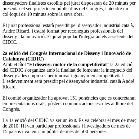
dissenyadors finalistes escollits pel jurat disposaran de 20 minuts per
presentar el seu projecte en públic dins del Congrés, i atendre un
col-loqui de 10 minuts sobre la seva obra.
El jurat professional estarà presidit pel dissenyador industrial català,
André Ricard, i estarà format per reconeguts professionals del
disseny i la innovació. El jurat popular l'integraran els assistents del
CIDIC.
2a edició del Congrés Internacional de Disseny i Innovació de
Catalunya (CIDIC)
Amb el títol "
El disseny: motor de la competitivitat
" la 2a edició
del CIDIC s'organitza amb la finalitat de fomentar la integració del
disseny a les empreses per innovar i guanyar en competitivitat.
L'esdeveniment serà presidit pel dissenyador industrial català André
Ricard.
El comitè organitzador ha aprovat 151 ponències que es concretaran
en presentacions orals, pòsters i comunicacions escrites al llibre del
Congrés.
La 1a edició del CIDIC va ser un èxit. Es va celebrar el mes de març
de 2010. Hi van participar professionals i investigadors de més de
15 països i va tenir un públic de més de 500 persones.