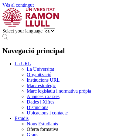
Vés al contingut
Select your language
Navegació principal
La URL
La Universitat
Organització
Institucions URL
Marc estratègic
Marc legislatiu i normativa pròpia
Aliances i xarxes
Dades i Xifres
Distincions
Ubicacions i contacte
Estudis
Nous Estudiants
Oferta formativa
Graus