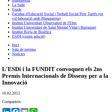
Blanquerna
La Salle
Esade
Facultat d'Educació Social i Treball Social Pere Tarrés (en
col·laboració amb Blanquerna)
Institut Universitari Observatori de l'Ebre
Institut Universitari de Salut Mental Vidal i Barraquer
Institut Borja de Bioètica
ESDI (centre adscrit)
Inici
Sala de premsa
Notícies
L'ESDi i la FUNDIT convoquen els 2ns
Premis Internacionals de Disseny per a la
Innovació
10.02.2012
Comparteix:
LinkedIn
Facebook
Email
WhatsApp