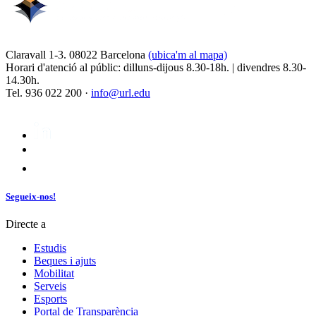
Claravall 1-3. 08022 Barcelona
(ubica'm al mapa)
Horari d'atenció al públic: dilluns-dijous 8.30-18h. | divendres 8.30-
14.30h.
Tel. 936 022 200 ·
info@url.edu
Segueix-nos!
Directe a
Estudis
Beques i ajuts
Mobilitat
Serveis
Esports
Portal de Transparència