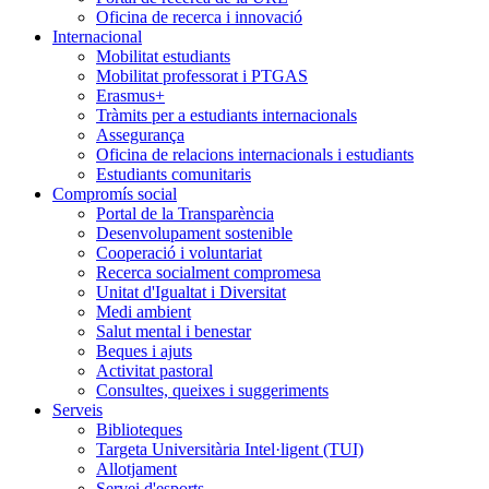
Oficina de recerca i innovació
Internacional
Mobilitat estudiants
Mobilitat professorat i PTGAS
Erasmus+
Tràmits per a estudiants internacionals
Assegurança
Oficina de relacions internacionals i estudiants
Estudiants comunitaris
Compromís social
Portal de la Transparència
Desenvolupament sostenible
Cooperació i voluntariat
Recerca socialment compromesa
Unitat d'Igualtat i Diversitat
Medi ambient
Salut mental i benestar
Beques i ajuts
Activitat pastoral
Consultes, queixes i suggeriments
Serveis
Biblioteques
Targeta Universitària Intel·ligent (TUI)
Allotjament
Servei d'esports