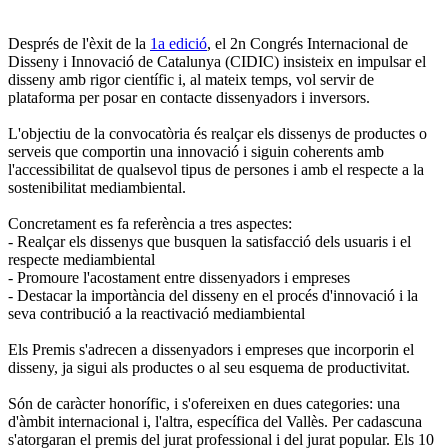
Després de l'èxit de la
1a edició
, el 2n Congrés Internacional de
Disseny i Innovació de Catalunya (CIDIC) insisteix en impulsar el
disseny amb rigor científic i, al mateix temps, vol servir de
plataforma per posar en contacte dissenyadors i inversors.
L'objectiu de la convocatòria és realçar els dissenys de productes o
serveis que comportin una innovació i siguin coherents amb
l'accessibilitat de qualsevol tipus de persones i amb el respecte a la
sostenibilitat mediambiental.
Concretament es fa referència a tres aspectes:
- Realçar els dissenys que busquen la satisfacció dels usuaris i el
respecte mediambiental
- Promoure l'acostament entre dissenyadors i empreses
- Destacar la importància del disseny en el procés d'innovació i la
seva contribució a la reactivació mediambiental
Els Premis s'adrecen a dissenyadors i empreses que incorporin el
disseny, ja sigui als productes o al seu esquema de productivitat.
Són de caràcter honorífic, i s'ofereixen en dues categories: una
d'àmbit internacional i, l'altra, específica del Vallès. Per cadascuna
s'atorgaran el premis del jurat professional i del jurat popular. Els 10