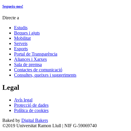
Segueix-nos!
Directe a
Estudis
Beques i ajuts
Mobilitat
Serveis
Esports
Portal de Transparència
Aliances i Xarxes
Sala de premsa
Contactes de comunicació
Consultes, queixes i suggeriments
Legal
Avís legal
Protecció de dades
Política de cookies
Baked by
Digital Bakers
©2019 Universitat Ramon Llull | NIF G-59069740