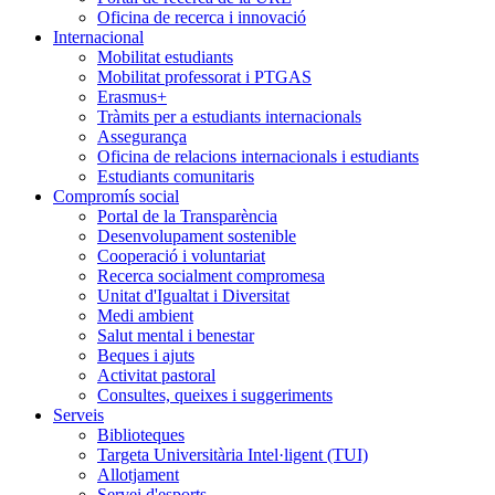
Oficina de recerca i innovació
Internacional
Mobilitat estudiants
Mobilitat professorat i PTGAS
Erasmus+
Tràmits per a estudiants internacionals
Assegurança
Oficina de relacions internacionals i estudiants
Estudiants comunitaris
Compromís social
Portal de la Transparència
Desenvolupament sostenible
Cooperació i voluntariat
Recerca socialment compromesa
Unitat d'Igualtat i Diversitat
Medi ambient
Salut mental i benestar
Beques i ajuts
Activitat pastoral
Consultes, queixes i suggeriments
Serveis
Biblioteques
Targeta Universitària Intel·ligent (TUI)
Allotjament
Servei d'esports