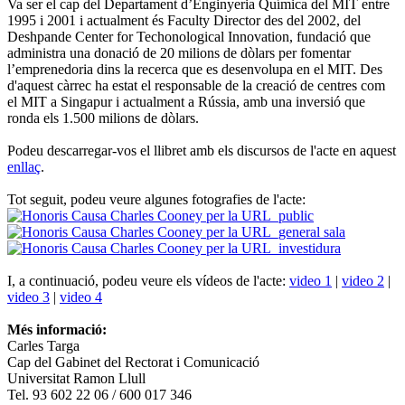
Va ser el cap del Departament d’Enginyeria Química del MIT entre
1995 i 2001 i actualment és Faculty Director des del 2002, del
Deshpande Center for Techonological Innovation, fundació que
administra una donació de 20 milions de dòlars per fomentar
l’emprenedoria dins la recerca que es desenvolupa en el MIT. Des
d'aquest càrrec ha estat el responsable de la creació de centres com
el MIT a Singapur i actualment a Rússia, amb una inversió que
ronda els 1.500 milions de dòlars.
Podeu descarregar-vos el llibret amb els discursos de l'acte en aquest
enllaç
.
Tot seguit, podeu veure algunes fotografies de l'acte:
I, a continuació, podeu veure els vídeos de l'acte:
video 1
|
video 2
|
video 3
|
video 4
Més informació:
Carles Targa
Cap del Gabinet del Rectorat i Comunicació
Universitat Ramon Llull
Tel. 93 602 22 06 / 600 017 346