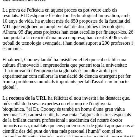
La prova de l'eficàcia en aquest procés es pot veure amb els
resultats. El Deshpande Center for Technological Innovation, amb
10 anys de vida, ha avaluat més de 650 propostes de la facultat del
MIT que engloben un ampli ventall de disciplines i tecnologies.
Alhora, 95 d'aquests projectes han estat escollits per finançar-los, 26
han portat a la creació d'una nova empresa, han creat 350 llocs de
treball de tecnologia avançada, i han donat suport a 200 professors i
estudiants.
Finalment, Cooney també ha insistit en el fet que cal establir una
cultura d'innovació i emprenedoria que penetri tota la universitat:
"La innovació i l'emprenedoria globals és un altre àmbit per
experimentar com millorar la translació de ciència emergent per fer
front a problemes mundials importants per tal d'assolir un impacte
global".
La
rectora de la URL
ha felicitat el nou investit i ha destacat que,
més enllà de la seva expertesa en el camp de l'enginyeria
bioquímica, "el Dr. Cooney és també un home d'una gran vàlua
personal". En aquest sentit, ha esmentat "alguns dels trets especials
de la brillant carrera professional i acadèmica del nostre doctor
honoris causa, qualitats que ens poden servir de guia i apropar-nos al
científic des del punt de vista més personal i humà" com el seu
tarannà polifacètic, rigorós, arriscat, innovador, exigent, humanitari i