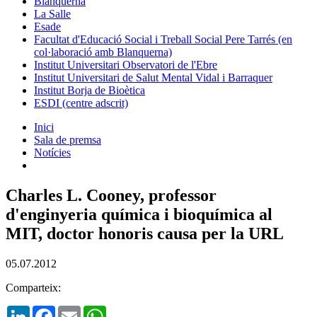
Blanquerna
La Salle
Esade
Facultat d'Educació Social i Treball Social Pere Tarrés (en
col·laboració amb Blanquerna)
Institut Universitari Observatori de l'Ebre
Institut Universitari de Salut Mental Vidal i Barraquer
Institut Borja de Bioètica
ESDI (centre adscrit)
Inici
Sala de premsa
Notícies
Charles L. Cooney, professor
d'enginyeria química i bioquímica al
MIT, doctor honoris causa per la URL
05.07.2012
Comparteix:
LinkedIn
Facebook
Email
WhatsApp