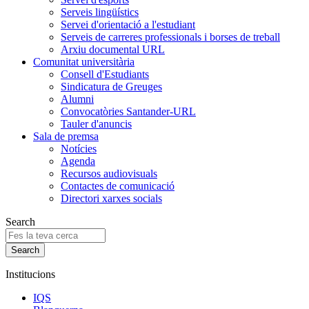
Serveis lingüístics
Servei d'orientació a l'estudiant
Serveis de carreres professionals i borses de treball
Arxiu documental URL
Comunitat universitària
Consell d'Estudiants
Sindicatura de Greuges
Alumni
Convocatòries Santander-URL
Tauler d'anuncis
Sala de premsa
Notícies
Agenda
Recursos audiovisuals
Contactes de comunicació
Directori xarxes socials
Search
Institucions
IQS