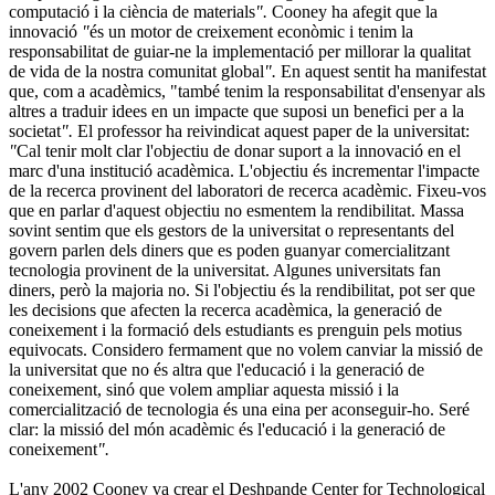
computació i la ciència de materials
".
Cooney ha afegit que la
innovació
"
és un motor de creixement econòmic i tenim la
responsabilitat de guiar-ne la implementació per millorar la qualitat
de vida de la nostra comunitat global
".
En aquest sentit ha manifestat
que, com a acadèmics, "també tenim la responsabilitat d'ensenyar als
altres a traduir idees en un impacte que suposi un benefici per a la
societat
".
El professor ha reivindicat aquest paper de la universitat:
"
Cal tenir molt clar l'objectiu de donar suport a la innovació en el
marc d'una institució acadèmica. L'objectiu és incrementar l'impacte
de la recerca provinent del laboratori de recerca acadèmic. Fixeu-vos
que en parlar d'aquest objectiu no esmentem la rendibilitat. Massa
sovint sentim que els gestors de la universitat o representants del
govern parlen dels diners que es poden guanyar comercialitzant
tecnologia provinent de la universitat. Algunes universitats fan
diners, però la majoria no. Si l'objectiu és la rendibilitat, pot ser que
les decisions que afecten la recerca acadèmica, la generació de
coneixement i la formació dels estudiants es prenguin pels motius
equivocats. Considero fermament que no volem canviar la missió de
la universitat que no és altra que l'educació i la generació de
coneixement, sinó que volem ampliar aquesta missió i la
comercialització de tecnologia és una eina per aconseguir-ho. Seré
clar: la missió del món acadèmic és l'educació i la generació de
coneixement
".
L'any 2002 Cooney va crear el
Deshpande Center for Technological