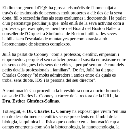
El director general d'IQS ha glossat els mèrits de l'homenatjat a
través de testimonis de persones molt properes a ell: des de la seva
dona, fill o secretària fins als seus exalumnes i doctorands. Ha parlat
d'un personatge peculiar ja que, més enllà de la seva activitat com a
professor, per exemple, és membre del Board del Boston Ballet o
conseller de l'Orquestra Simfònica de Boston i utilitza les seves
habilitats en l'escalada de muntanyes per comparar-la amb
l'aprenentatge de sistemes complexos.
Julià ha parlat de Cooney "com a professor, científic, empresari i
emprenedor: perquè el seu caràcter personal suscita entusiasme entre
els seus col·legues i els seus deixebles, i perquè sempre té cura dels
petits detalls professionals i familiars". De fet, Julià ha dit que
Charles Cooney "té molts admiradors i amics entre els quals es
troba, sens dubte, IQS i la persona del seu director".
A continuació s'ha procedit a la investidura com a doctor honoris
causa de Charles L. Cooney a càrrec de la rectora de la URL, la
Dra. Esther Giménez-Salinas
.
Tot seguit, el
Dr.
Charles L. Cooney
ha exposat que
vivim
"
en una
era de descobriments científics sense precedents en l'àmbit de la
biologia, la química i la física que condueixen la innovació cap a
camps emergents com són la biotecnologia, la nanotecnologia, la