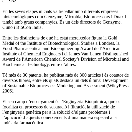
el 1982.
En les seves etapes inicials va treballar amb diferents empreses
biotecnològiques com Genzyme, Microbia, Bioprocessors i Duax i
també amb grans companyies. És un dels directors de Genzyme,
Cuno i BioCon India.
Entre les distincions de què ha estat mereixedor figura la Gold
Medal of the Institute of Biotechnological Studies a Londres, la
Food Pharmaceutical and Bioengineering Award de l’American
Institute of Chemical Engineers i el James Van Lanen Distinguished
Award de l’American Chemical Society’s Division of Microbial and
Biochemical Technology, entre d’altres.
Té més de 30 patents, ha publicat més de 300 articles i és coautor de
diversos llibres, entre els quals destaca un dels últims: Development
of Sustainable Bioprocesses: Modeling and Assessment (WileyPress
2006).
El seu camp d’ensenyament és l’Enginyeria Bioquímica, que es
focalitza en processos de separació i filtració, la utilització de
l’enginyeria genètica per a la solució d’alguns problemes i
l’aplicació d’aquests coneixements d’una manera especial a la
indústria farmacèutica.