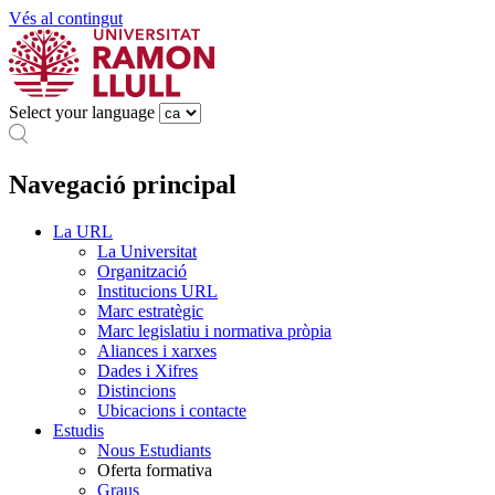
Vés al contingut
Select your language
Navegació principal
La URL
La Universitat
Organització
Institucions URL
Marc estratègic
Marc legislatiu i normativa pròpia
Aliances i xarxes
Dades i Xifres
Distincions
Ubicacions i contacte
Estudis
Nous Estudiants
Oferta formativa
Graus