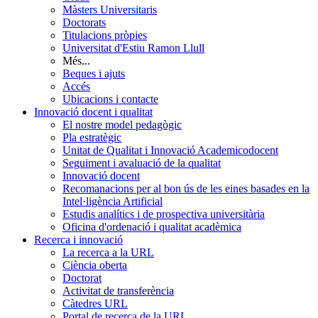
Màsters Universitaris
Doctorats
Titulacions pròpies
Universitat d'Estiu Ramon Llull
Més...
Beques i ajuts
Accés
Ubicacions i contacte
Innovació docent i qualitat
El nostre model pedagògic
Pla estratègic
Unitat de Qualitat i Innovació Academicodocent
Seguiment i avaluació de la qualitat
Innovació docent
Recomanacions per al bon ús de les eines basades en la
Intel·ligència Artificial
Estudis analítics i de prospectiva universitària
Oficina d'ordenació i qualitat acadèmica
Recerca i innovació
La recerca a la URL
Ciència oberta
Doctorat
Activitat de transferència
Càtedres URL
Portal de recerca de la URL