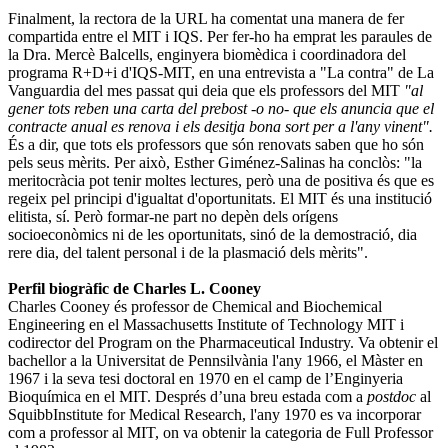
Finalment, la rectora de la URL ha comentat una manera de fer
compartida entre el MIT i IQS. Per fer-ho ha emprat les paraules de
la Dra. Mercè Balcells, enginyera biomèdica i coordinadora del
programa R+D+i d'IQS-MIT, en una entrevista a "La contra" de La
Vanguardia del mes passat qui deia que els professors del MIT
"al
gener tots reben una carta del prebost -o no- que els anuncia que el
contracte anual es renova i els desitja bona sort per a l'any vinent".
És a dir, que tots els professors que són renovats saben que ho són
pels seus mèrits. Per això, Esther Giménez-Salinas ha conclòs: "la
meritocràcia pot tenir moltes lectures, però una de positiva és que es
regeix pel principi d'igualtat d'oportunitats. El MIT és una institució
elitista, sí. Però formar-ne part no depèn dels orígens
socioeconòmics ni de les oportunitats, sinó de la demostració, dia
rere dia, del talent personal i de la plasmació dels mèrits".
Perfil biogràfic de Charles L. Cooney
Charles Cooney és professor de Chemical and Biochemical
Engineering en el Massachusetts Institute of Technology MIT i
codirector del Program on the Pharmaceutical Industry. Va obtenir el
bachellor a la Universitat de Pennsilvània l'any 1966, el Màster en
1967 i la seva tesi doctoral en 1970 en el camp de l’Enginyeria
Bioquímica en el MIT. Després d’una breu estada com a
postdoc
al
SquibbInstitute for Medical Research, l'any 1970 es va incorporar
com a professor al MIT, on va obtenir la categoria de Full Professor