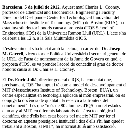
Barcelona, 5 de juliol de 2012
. Aquest matí Charles L. Cooney,
professor de Chemical and Biochemical Engineering i Faculty
Director del Deshpande Center for Technological Innovation del
Massachusetts Institute of Technology (MIT) de Boston (EUA), ha
estat investit doctor honoris causa a proposta d'IQS School of
Engineering (IQS) de la Universitat Ramon Llull (URL). L'acte s'ha
celebrat a les 12 h. a la Sala Multimèdia d'IQS.
L'esdeveniment s'ha iniciat amb la lectura, a càrrec del
Dr
.
Josep
M. Garrell
, vicerector de Política Universitària i secretari general de
la URL, de l'acta de nomenament de la Junta de Govern en què, a
proposta d'IQS, es va prendre l'acord de concedir el grau de doctor
honoris causa al Dr. Charles L. Cooney.
El
Dr. Enric Julià
, director general d'IQS, ha comentat que,
precisament, IQS "ha tingut i té com a model de desenvolupament el
MIT (Massachusetts Institute of Technology, Boston, EUA), un
centre especialitzat en tecnologia aplicada al món empresarial, on es
conjuga la docència de qualitat i la recerca a la frontera del
coneixement". I és que "més de 80 alumnes d'IQS han fet estades
d'un any al MIT, en diferents laboratoris de l'àrea tecnològica i
científica, cinc d'ells han estat becats pel mateix MIT per fer el
doctorat en aquesta prestigiosa institució i dos d'ells s'hi han quedat
treballant a Boston, al MIT", ha informat Julià amb satisfacció.