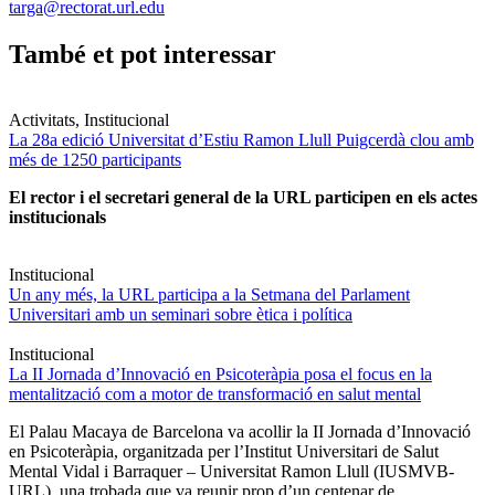
targa@rectorat.url.edu
També et pot interessar
Activitats, Institucional
La 28a edició Universitat d’Estiu Ramon Llull Puigcerdà clou amb
més de 1250 participants
El rector i el secretari general de la URL participen en els actes
institucionals
Institucional
Un any més, la URL participa a la Setmana del Parlament
Universitari amb un seminari sobre ètica i política
Institucional
La II Jornada d’Innovació en Psicoteràpia posa el focus en la
mentalització com a motor de transformació en salut mental
El Palau Macaya de Barcelona va acollir la II Jornada d’Innovació
en Psicoteràpia, organitzada per l’Institut Universitari de Salut
Mental Vidal i Barraquer – Universitat Ramon Llull (IUSMVB-
URL), una trobada que va reunir prop d’un centenar de