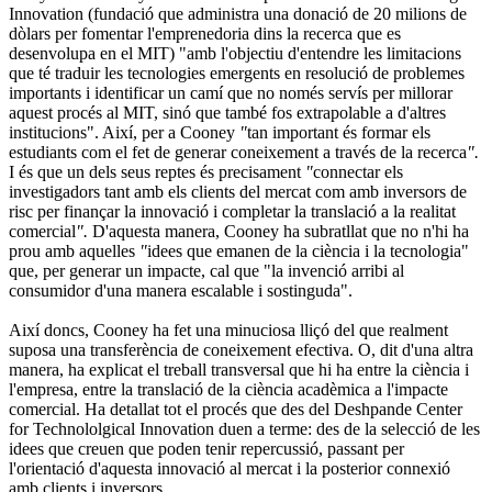
Innovation (fundació que administra una donació de 20 milions de
dòlars per fomentar l'emprenedoria dins la recerca que es
desenvolupa en el MIT) "amb l'objectiu d'entendre les limitacions
que té traduir les tecnologies emergents en resolució de problemes
importants i identificar un camí que no només servís per millorar
aquest procés al MIT, sinó que també fos extrapolable a d'altres
institucions". Així, per a Cooney
"
tan important és formar els
estudiants com el fet de generar coneixement a través de la recerca
".
I és que un dels seus reptes és precisament
"
connectar els
investigadors tant amb els clients del mercat com amb inversors de
risc per finançar la innovació i completar la translació a la realitat
comercial
".
D'aquesta manera, Cooney ha subratllat que no n'hi ha
prou amb aquelles
"
idees que emanen de la ciència i la tecnologia"
que, per generar un impacte, cal que "la invenció arribi al
consumidor d'una manera escalable i sostinguda".
Així doncs, Cooney ha fet una minuciosa lliçó del que realment
suposa una transferència de coneixement efectiva. O, dit d'una altra
manera, ha explicat el treball transversal que hi ha entre la ciència i
l'empresa, entre la translació de la ciència acadèmica a l'impacte
comercial. Ha detallat tot el procés que des del Deshpande Center
for Technololgical Innovation duen a terme: des de la selecció de les
idees que creuen que poden tenir repercussió, passant per
l'orientació d'aquesta innovació al mercat i la posterior connexió
amb clients i inversors.