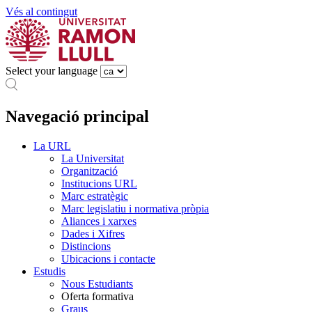
Vés al contingut
Select your language
Navegació principal
La URL
La Universitat
Organització
Institucions URL
Marc estratègic
Marc legislatiu i normativa pròpia
Aliances i xarxes
Dades i Xifres
Distincions
Ubicacions i contacte
Estudis
Nous Estudiants
Oferta formativa
Graus