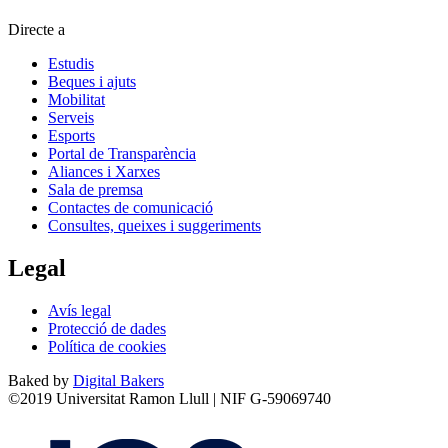
Directe a
Estudis
Beques i ajuts
Mobilitat
Serveis
Esports
Portal de Transparència
Aliances i Xarxes
Sala de premsa
Contactes de comunicació
Consultes, queixes i suggeriments
Legal
Avís legal
Protecció de dades
Política de cookies
Baked by
Digital Bakers
©2019 Universitat Ramon Llull | NIF G-59069740