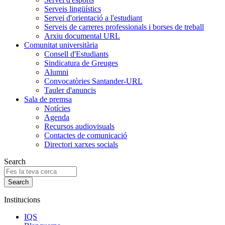
Serveis lingüístics
Servei d'orientació a l'estudiant
Serveis de carreres professionals i borses de treball
Arxiu documental URL
Comunitat universitària
Consell d'Estudiants
Sindicatura de Greuges
Alumni
Convocatòries Santander-URL
Tauler d'anuncis
Sala de premsa
Notícies
Agenda
Recursos audiovisuals
Contactes de comunicació
Directori xarxes socials
Search
Institucions
IQS