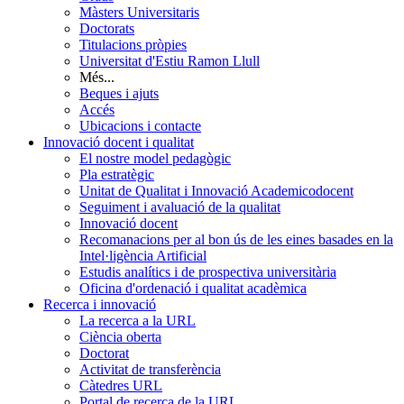
Màsters Universitaris
Doctorats
Titulacions pròpies
Universitat d'Estiu Ramon Llull
Més...
Beques i ajuts
Accés
Ubicacions i contacte
Innovació docent i qualitat
El nostre model pedagògic
Pla estratègic
Unitat de Qualitat i Innovació Academicodocent
Seguiment i avaluació de la qualitat
Innovació docent
Recomanacions per al bon ús de les eines basades en la
Intel·ligència Artificial
Estudis analítics i de prospectiva universitària
Oficina d'ordenació i qualitat acadèmica
Recerca i innovació
La recerca a la URL
Ciència oberta
Doctorat
Activitat de transferència
Càtedres URL
Portal de recerca de la URL