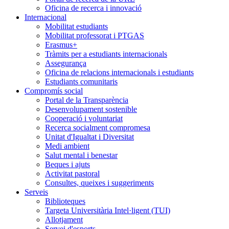
Oficina de recerca i innovació
Internacional
Mobilitat estudiants
Mobilitat professorat i PTGAS
Erasmus+
Tràmits per a estudiants internacionals
Assegurança
Oficina de relacions internacionals i estudiants
Estudiants comunitaris
Compromís social
Portal de la Transparència
Desenvolupament sostenible
Cooperació i voluntariat
Recerca socialment compromesa
Unitat d'Igualtat i Diversitat
Medi ambient
Salut mental i benestar
Beques i ajuts
Activitat pastoral
Consultes, queixes i suggeriments
Serveis
Biblioteques
Targeta Universitària Intel·ligent (TUI)
Allotjament
Servei d'esports