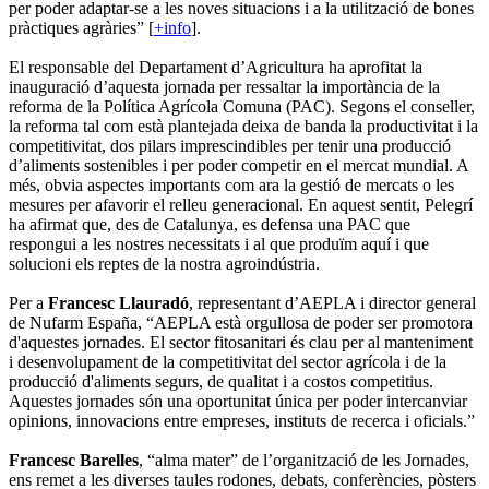
per poder adaptar-se a les noves situacions i a la utilització de bones
pràctiques agràries” [
+info
].
El responsable del Departament d’Agricultura ha aprofitat la
inauguració d’aquesta jornada per ressaltar la importància de la
reforma de la Política Agrícola Comuna (PAC). Segons el conseller,
la reforma tal com està plantejada deixa de banda la productivitat i la
competitivitat, dos pilars imprescindibles per tenir una producció
d’aliments sostenibles i per poder competir en el mercat mundial. A
més, obvia aspectes importants com ara la gestió de mercats o les
mesures per afavorir el relleu generacional. En aquest sentit, Pelegrí
ha afirmat que, des de Catalunya, es defensa una PAC que
respongui a les nostres necessitats i al que produïm aquí i que
solucioni els reptes de la nostra agroindústria.
Per a
Francesc Llauradó
, representant d’AEPLA i director general
de Nufarm España, “AEPLA està orgullosa de poder ser promotora
d'aquestes jornades. El sector fitosanitari és clau per al manteniment
i desenvolupament de la competitivitat del sector agrícola i de la
producció d'aliments segurs, de qualitat i a costos competitius.
Aquestes jornades són una oportunitat única per poder intercanviar
opinions, innovacions entre empreses, instituts de recerca i oficials.”
Francesc Barelles
, “alma mater” de l’organització de les Jornades,
ens remet a les diverses taules rodones, debats, conferències, pòsters