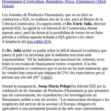
Departament d’Agricultura, Ramaderia, Pesca, Alimentació i Medi
Natural
.
Les Jornades de Productes Fitosanitaris, que en un inici se
celebraven a IQS, es realitzen des de fa cinc anys al Museu de la
Ciència-Cosmocaixa. En aquest sentit, el
Dr. Enric Julià
, director
general IQS, ha agraït la col·laboració de Cosmocaixa durant
aquests anys, però ha destacat la possibilitat de tornar en un futur
pròxim a celebrar aquesta trobada a IQS gràcies a les obres
d’ampliació del
nou edifici IQS
.
El
Dr. Julià
també va parlar sobre la difícil situació econòmica que
pateix el país i la necessitat que la indústria reaccioni amb
responsabilitat: “Hi ha indústries que funcionen bé, sobretot, si no
tenen la necessitat de finançament extern i exporten. A la fira
d’Expoquimia es comentava que el sector no ha anat malament, que
les vendes han crescut una mitjana del 2% i les expectatives per al
pròxim any són del 4%” [
+info
].
Durant la inauguració,
Josep Maria Pelegrí
ha felicitat IQS per la
celebració de les Jornades de Productes Fitosanitaris ja que permeten
que els coneixements, les experiències i les investigacions en
fitosanitaris arribin a tots els sectors: “Les innovacions tècniques i les
exigències del mercat, de la societat i d’Europa, obliguen els
agricultors a una permanent posada al dia dels seus coneixements,