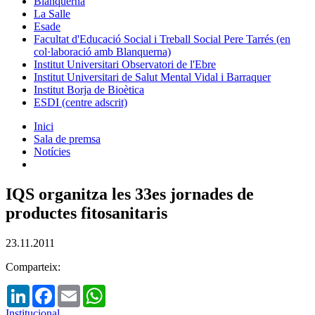
Blanquerna
La Salle
Esade
Facultat d'Educació Social i Treball Social Pere Tarrés (en
col·laboració amb Blanquerna)
Institut Universitari Observatori de l'Ebre
Institut Universitari de Salut Mental Vidal i Barraquer
Institut Borja de Bioètica
ESDI (centre adscrit)
Inici
Sala de premsa
Notícies
IQS organitza les 33es jornades de
productes fitosanitaris
23.11.2011
Comparteix:
LinkedIn
Facebook
Email
WhatsApp
Institucional