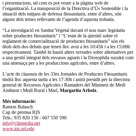
i presentacions, tal com es pot veure a la pàgina web de
l’organització. La transposició de la Directiva d’Ús Sostenible i la
situació dels mitjans de defensa fitosanitaris, entre d’altres, són
alguns dels temes rellevants de l’agenda d’aquesta trobada.
“La investigació en Sanitat Vegetal davant el nou marc legislatiu
sobre productes fitosanitaris” i “L’estat de la qüestió sobre el
reglament de comercialització de productes fitosanitaris” són els
títols dels dos debats que tenen lloc avui a les 10:45h i a les 15:00h
respectivament. També hi haurà altres xerrades sobre alternatives per
a una gestió integral dels envasos agraris i la Drosophila suzukii com
una amenaça per a les produccions agrícoles, entre d’altres.
L’acte de clausura de les 33es Jornades de Productes Fitosanitaris
tindrà lloc aquesta tarda a les 17:30h i anirà presidit per la directora
general de Recursos Agrícoles i Ramaders del Ministeri de Medi
Ambient i Medi Rural i Marí,
Margarita Arboix
.
Més informació:
Ramon Balasch
Cap de premsa IQS
Tels.: 935 820 150 - 667 550 590
info@clipmedia.net
www.iqs.url.edu