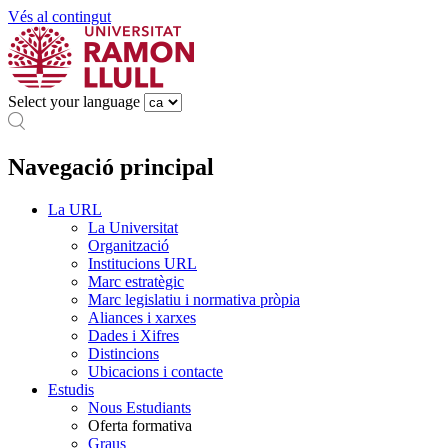
Vés al contingut
Select your language
Navegació principal
La URL
La Universitat
Organització
Institucions URL
Marc estratègic
Marc legislatiu i normativa pròpia
Aliances i xarxes
Dades i Xifres
Distincions
Ubicacions i contacte
Estudis
Nous Estudiants
Oferta formativa
Graus