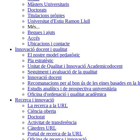
Màsters Universitaris
Doctorats
Titulacions pròpies
Universitat d'Estiu Ramon Llull
Més...
Beques i ajuts
Accés
Ubicacions i contacte
Innovació docent i qualitat
El nostre model pedagògic
Pla estratègic
Unitat de Qualitat i Innovació Academicodocent
Seguiment i avaluació de la qualitat
Innovació docent
Recomanacions per al bon ús de les eines basades en la Int
Estudis analítics i de prospectiva universitària
Oficina d'ordenació i qualitat acadèmica
Recerca i innovació
La recerca a la URL
Ciència oberta
Doctorat
Activitat de transferència
Càtedres URL
Portal de recerca de la URL
Oficina de recerca i innovació