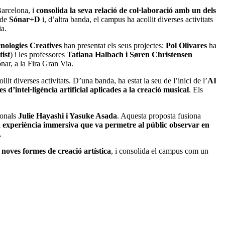
 Barcelona, i
consolida la seva relació de col·laboració amb un dels
t de
Sónar+D
i, d’altra banda, el campus ha acollit diverses activitats
ia.
cnologies Creatives
han presentat els seus projectes:
Pol Olivares
ha
ist
) i les professores
Tatiana Halbach i Søren Christensen
nar, a la Fira Gran Via.
llit diverses activitats. D’una banda, ha estat la seu de l’inici de l’
AI
 d’intel·ligència artificial aplicades a la creació musical
. Els
ionals
Julie Hayashi i Yasuke Asada
. Aquesta proposta fusiona
a experiència immersiva que va permetre al públic observar en
.
 noves formes de creació artística
, i consolida el campus com un