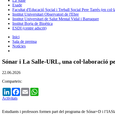
La Salle
Esade
Facultat d'Educació Social i Treball Social Pere Tarrés (en col
Institut Universitari Observatori de l'Ebre
Institut Universitari de Salut Mental Vidal i Barraquer
Institut Borja de Bioètica
ESDI (centre adscrit)
Inici
Sala de premsa
Notícies
Sónar i La Salle-URL, una col·laboració per 
22.06.2026
Comparteix:
LinkedIn
Facebook
Email
WhatsApp
Activitats
Estudiants i professors formen part del programa de Sónar+D i l’IASlab