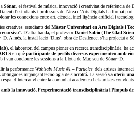
s a
Sónar
, el festival de música, innovació i creativitat de referència de
l talent d’estudiants i professors de l’àrea d’Arts Digitals ha format par
orar les connexions entre art, ciència, intel·ligència artificial i tecnolog
ies creatives, estudiants del
Màster Universitari en Arts Digitals i Te
 recursivo
". D’altra banda, el professor
Daniel Sabio
(
The Glad Scient
. A més, la instal·lació ‘Dins’, obra de Desilence, s’ha projectat a Só
lab
), el laboratori del campus pioner en recerca transdisciplinària, ha aco
ARTS
en què
participants de perfils diversos experimenten amb eines
ab i van concloure les sessions a la Llotja de Mar, seu de Sónar+D.
ollir la performance
Wabisabi Music #1 – Particles
, dels artistes internac
s obtingudes mitjançant tecnologia de sincrotró. La sessió
va oferir un
n espai d’intercanvi entre la comunitat acadèmica i els artistes convidats
amb la innovació, l’experimentació transdisciplinària i l’impuls de