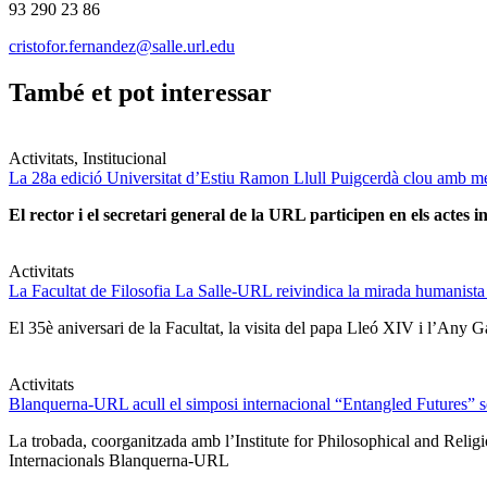
93 290 23 86
cristofor.fernandez@salle.url.edu
També et pot interessar
Activitats, Institucional
La 28a edició Universitat d’Estiu Ramon Llull Puigcerdà clou amb mé
El rector i el secretari general de la URL participen en els actes in
Activitats
La Facultat de Filosofia La Salle-URL reivindica la mirada humanista
El 35è aniversari de la Facultat, la visita del papa Lleó XIV i l’Any G
Activitats
Blanquerna-URL acull el simposi internacional “Entangled Futures” sobr
La trobada, coorganitzada amb l’Institute for Philosophical and Relig
Internacionals Blanquerna-URL