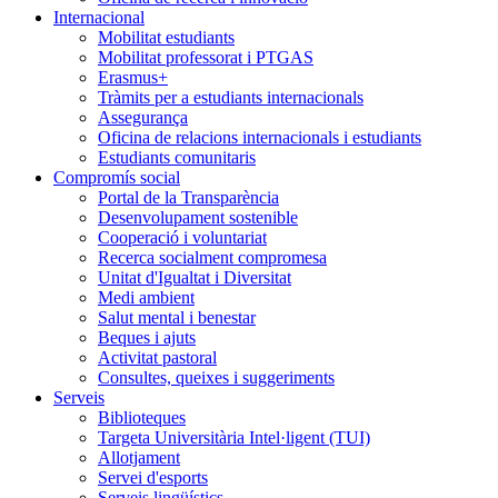
Internacional
Mobilitat estudiants
Mobilitat professorat i PTGAS
Erasmus+
Tràmits per a estudiants internacionals
Assegurança
Oficina de relacions internacionals i estudiants
Estudiants comunitaris
Compromís social
Portal de la Transparència
Desenvolupament sostenible
Cooperació i voluntariat
Recerca socialment compromesa
Unitat d'Igualtat i Diversitat
Medi ambient
Salut mental i benestar
Beques i ajuts
Activitat pastoral
Consultes, queixes i suggeriments
Serveis
Biblioteques
Targeta Universitària Intel·ligent (TUI)
Allotjament
Servei d'esports
Serveis lingüístics