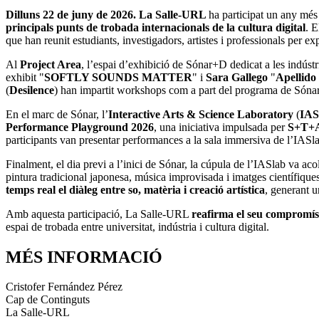
Dilluns 22 de juny de 2026. La Salle-URL
ha participat un any mé
principals punts de trobada internacionals de la cultura digital
. E
que han reunit estudiants, investigadors, artistes i professionals per expl
Al
Project Area
, l’espai d’exhibició de Sónar+D dedicat a les indústr
exhibit "
SOFTLY SOUNDS MATTER
" i
Sara Gallego
"
Apellido
(
Desilence
) han impartit workshops com a part del programa de Sónar+D
En el marc de Sónar, l’
Interactive Arts & Science Laboratory
(
IAS
Performance Playground 2026
, una iniciativa impulsada per
S+T+
participants van presentar performances a la sala immersiva de l’IASl
Finalment, el dia previ a l’inici de Sónar, la cúpula de l’IASlab va ac
pintura tradicional japonesa, música improvisada i imatges científique
temps real el diàleg entre so, matèria i creació artística
, generant u
Amb aquesta participació, La Salle-URL
reafirma el seu compromís 
espai de trobada entre universitat, indústria i cultura digital.
MÉS INFORMACIÓ
Cristofer Fernández Pérez
Cap de Continguts
La Salle-URL