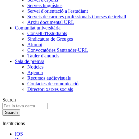
Serveis lingüístics
Servei d'orientació a l'estudiant
Serveis de carreres professionals i borses de treball
Arxiu documental URL
Comunitat universitària
Consell d'Estudiants
Sindicatura de Greuges
Alumni
Convocatòries Santander-URL
Tauler d'anuncis
Sala de premsa
Notícies
Agenda
Recursos audiovisuals
Contactes de comunicació
Directori xarxes socials
Search
Institucions
IQS