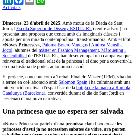
Activitats
Dimecres, 23 d'abril de 2025
. Amb motiu de la Diada de Sant
Jordi, l'
Escola Superior de Disseny ESDI-URL
(centre adscrit) ha
presentat una proposta que trenca amb els imaginaris clàssics i
aposta per una mirada contemporània i transformadora. Amb el títol
«Noves Princeses»
,
Paloma Botero Vanegas
i
Andrea Mansilla
Jocol
, alumnes del
màster en Fashion Management, Màrqueting i
Sostenibilitat
de l'ESDI-URL, han desenvolupat una campanya que
reinventa el tradicional relat de la princesa i el drac per a convertir-la
en una història de poder, autonomia i acció.
El projecte, concebut com a Treball Final de Màster (TFM), s'ha dut
a terme en col·laboració amb
Salomon Spain
i ha culminat amb una
intervenció creativa a l'espai físic de la
botiga de la marca a Rambla
Catalunya (Barcelona)
, convertida durant el dia de Sant Jordi en
l'escenari d'una nova narrativa.
Una princesa que no espera ser salvada
«Noves Princeses»
parteix d'una
premissa
clara i poderosa:
les
princeses d'avui ja no necessiten sabates de vidre, ara porten
sabatilles per córrer, explorar i conquerir el seu propi destí
.