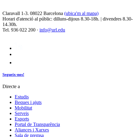
Claravall 1-3. 08022 Barcelona
(ubica'm al mapa)
Horari d'atenció al públic: dilluns-dijous 8.30-18h. | divendres 8.30-
14.30h.
Tel. 936 022 200 ·
info@url.edu
Segueix-nos!
Directe a
Estudis
Beques i ajuts
Mobilitat
Serveis
Esports
Portal de Transparència
Aliances i Xarxes
Sala de premsa