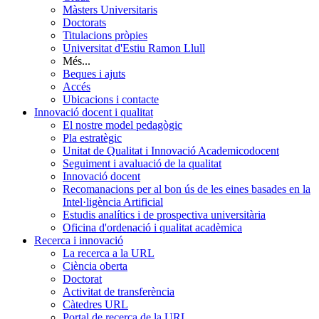
Màsters Universitaris
Doctorats
Titulacions pròpies
Universitat d'Estiu Ramon Llull
Més...
Beques i ajuts
Accés
Ubicacions i contacte
Innovació docent i qualitat
El nostre model pedagògic
Pla estratègic
Unitat de Qualitat i Innovació Academicodocent
Seguiment i avaluació de la qualitat
Innovació docent
Recomanacions per al bon ús de les eines basades en la
Intel·ligència Artificial
Estudis analítics i de prospectiva universitària
Oficina d'ordenació i qualitat acadèmica
Recerca i innovació
La recerca a la URL
Ciència oberta
Doctorat
Activitat de transferència
Càtedres URL
Portal de recerca de la URL