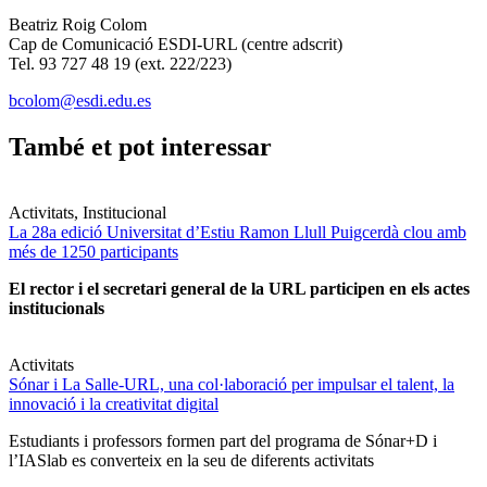
Beatriz Roig Colom
Cap de Comunicació ESDI-URL (centre adscrit)
Tel. 93 727 48 19 (ext. 222/223)
bcolom@esdi.edu.es
També et pot interessar
Activitats, Institucional
La 28a edició Universitat d’Estiu Ramon Llull Puigcerdà clou amb
més de 1250 participants
El rector i el secretari general de la URL participen en els actes
institucionals
Activitats
Sónar i La Salle-URL, una col·laboració per impulsar el talent, la
innovació i la creativitat digital
Estudiants i professors formen part del programa de Sónar+D i
l’IASlab es converteix en la seu de diferents activitats