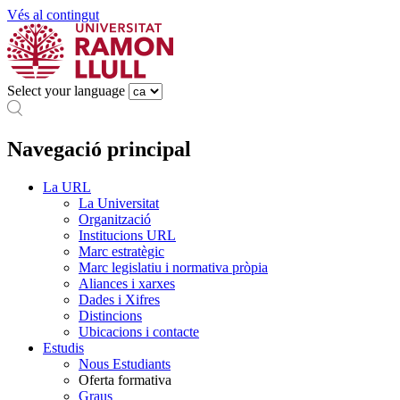
Vés al contingut
Select your language
Navegació principal
La URL
La Universitat
Organització
Institucions URL
Marc estratègic
Marc legislatiu i normativa pròpia
Aliances i xarxes
Dades i Xifres
Distincions
Ubicacions i contacte
Estudis
Nous Estudiants
Oferta formativa
Graus