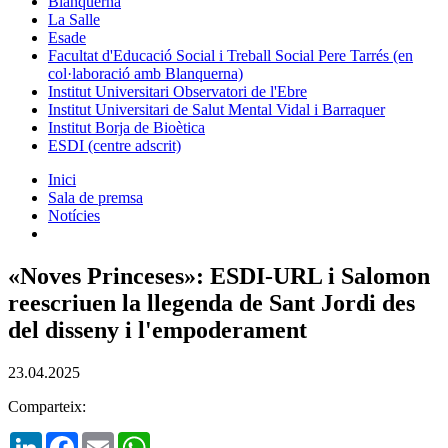
Blanquerna
La Salle
Esade
Facultat d'Educació Social i Treball Social Pere Tarrés (en
col·laboració amb Blanquerna)
Institut Universitari Observatori de l'Ebre
Institut Universitari de Salut Mental Vidal i Barraquer
Institut Borja de Bioètica
ESDI (centre adscrit)
Inici
Sala de premsa
Notícies
«Noves Princeses»: ESDI-URL i Salomon
reescriuen la llegenda de Sant Jordi des
del disseny i l'empoderament
23.04.2025
Comparteix:
LinkedIn
Facebook
Email
WhatsApp