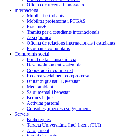
Oficina de recerca i innovació
Internacional
Mobilitat estudiants
Mobilitat professorat i PTGAS
Erasmus+
Tràmits per a estudiants internacionals
Assegurança
Oficina de relacions internacionals i estudiants
Estudiants comunitaris
Compromís social
Portal de la Transparència
Desenvolupament sostenible
Cooperació i voluntariat
Recerca socialment compromesa
Unitat d'Igualtat i Diversitat
Medi ambient
Salut mental i benestar
Beques i ajuts
Activitat pastoral
Consultes, queixes i suggeriments
Serveis
Biblioteques
Targeta Universitària Intel·ligent (TUI)
Allotjament
Servei d'esports