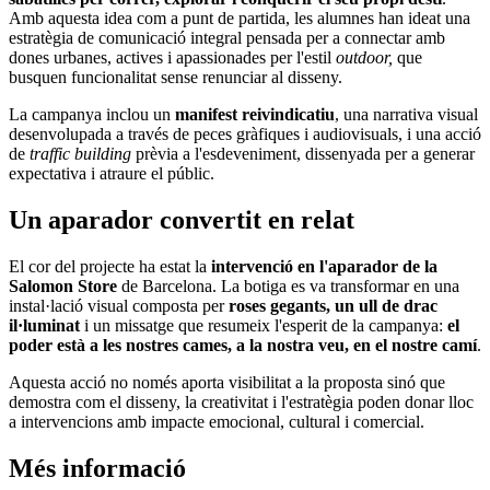
Amb aquesta idea com a punt de partida, les alumnes han ideat una
estratègia de comunicació integral pensada per a connectar amb
dones urbanes, actives i apassionades per l'estil
outdoor,
que
busquen funcionalitat sense renunciar al disseny.
La campanya inclou un
manifest reivindicatiu
, una narrativa visual
desenvolupada a través de peces gràfiques i audiovisuals, i una acció
de
traffic building
prèvia a l'esdeveniment, dissenyada per a generar
expectativa i atraure el públic.
Un aparador convertit en relat
El cor del projecte ha estat la
intervenció en l'aparador de la
Salomon Store
de Barcelona. La botiga es va transformar en una
instal·lació visual composta per
roses gegants, un ull de drac
il·luminat
i un missatge que resumeix l'esperit de la campanya:
el
poder està a les nostres cames, a la nostra veu, en el nostre camí
.
Aquesta acció no només aporta visibilitat a la proposta sinó que
demostra com el disseny, la creativitat i l'estratègia poden donar lloc
a intervencions amb impacte emocional, cultural i comercial.
Més informació