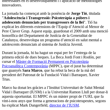
interessades en el desenvolupament i l’aplicació de metodologies
innovadores.
La jornada ha començat amb la ponència de
Jorge Tió
, titulada
"
Adolescència i Transgressió: Psicoteràpia a púbers i
adolescents denunciats per transgressors de la llei
". Tió ha
explicat les diferents extensions de l’Equip d’Atenció al Menor de
Pere Claver Grup. Aquest equip, guardonat el 2009 amb una menció
honorífica del Departament de Justícia de la Generalitat de
Catalunya, desenvolupa un programa d’atenció en salut mental a
adolescents denunciats al sistema de Justícia Juvenil.
Durant la jornada, hi ha hagut un espai per fer l’entrega de la
primera edició de dues beques. La Beca Jordi Font i Rodón, per
cursar el
Màster de Formació Permanent en Psicoteràpia
Psicoanalítica Contemporània
(MPPC), que el jurat ha determinat
que guanyés
Sara Marco
, que ha rebut la beca de la mà del
president del Patronat de la Fundació Vidal i Barraquer, Xavier
Trias.
Marco ha donat les gràcies a l’Institut Universitari de Salut Mental
Vidal i Barraquer (IUSM) i a la Universitat Ramon Llull per donar-li
aquesta oportunitat. El MPPC és un màster propi de l’URL que fa
vint-i-nou anys que forma a generacions de psicoterapeutes, segons
ha explicat Mark Dangerfield,
director de l’IUSM
.