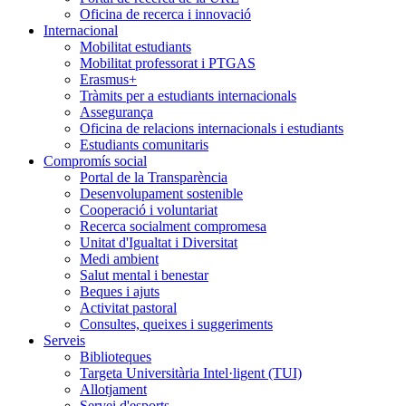
Oficina de recerca i innovació
Internacional
Mobilitat estudiants
Mobilitat professorat i PTGAS
Erasmus+
Tràmits per a estudiants internacionals
Assegurança
Oficina de relacions internacionals i estudiants
Estudiants comunitaris
Compromís social
Portal de la Transparència
Desenvolupament sostenible
Cooperació i voluntariat
Recerca socialment compromesa
Unitat d'Igualtat i Diversitat
Medi ambient
Salut mental i benestar
Beques i ajuts
Activitat pastoral
Consultes, queixes i suggeriments
Serveis
Biblioteques
Targeta Universitària Intel·ligent (TUI)
Allotjament
Servei d'esports