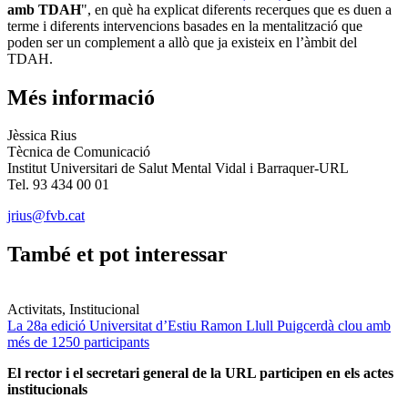
amb TDAH
", en què ha explicat diferents recerques que es duen a
terme i diferents intervencions basades en la mentalització que
poden ser un complement a allò que ja existeix en l’àmbit del
TDAH.
Més informació
Jèssica Rius
Tècnica de Comunicació
Institut Universitari de Salut Mental Vidal i Barraquer-URL
Tel. 93 434 00 01
jrius@fvb.cat
També et pot interessar
Activitats, Institucional
La 28a edició Universitat d’Estiu Ramon Llull Puigcerdà clou amb
més de 1250 participants
El rector i el secretari general de la URL participen en els actes
institucionals