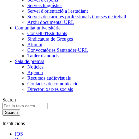
Serveis lingüístics
Servei d'orientació a l'estudiant
Serveis de carreres professionals i borses de treball
Arxiu documental URL
Comunitat universitària
Consell d'Estudiants
Sindicatura de Greuges
Alumni
Convocatòries Santander-URL
Tauler d'anuncis
Sala de premsa
Notícies
Agenda
Recursos audiovisuals
Contactes de comunicació
Directori xarxes socials
Search
Institucions
IQS