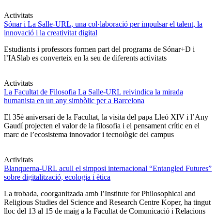
Activitats
Sónar i La Salle-URL, una col·laboració per impulsar el talent, la
innovació i la creativitat digital
Estudiants i professors formen part del programa de Sónar+D i
l’IASlab es converteix en la seu de diferents activitats
Activitats
La Facultat de Filosofia La Salle-URL reivindica la mirada
humanista en un any simbòlic per a Barcelona
El 35è aniversari de la Facultat, la visita del papa Lleó XIV i l’Any
Gaudí projecten el valor de la filosofia i el pensament crític en el
marc de l’ecosistema innovador i tecnològic del campus
Activitats
Blanquerna-URL acull el simposi internacional “Entangled Futures”
sobre digitalització, ecologia i ètica
La trobada, coorganitzada amb l’Institute for Philosophical and
Religious Studies del Science and Research Centre Koper, ha tingut
lloc del 13 al 15 de maig a la Facultat de Comunicació i Relacions