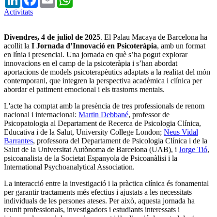
Activitats
Divendres, 4 de juliol de 2025
. El Palau Macaya de Barcelona ha
acollit la
I Jornada d’Innovació en Psicoteràpia
, amb un format
en línia i presencial. Una jornada en què s’ha pogut explorar
innovacions en el camp de la psicoteràpia i s’han abordat
aportacions de models psicoterapèutics adaptats a la realitat del món
contemporani, que integren la perspectiva acadèmica i clínica per
abordar el patiment emocional i els trastorns mentals.
L'acte ha comptat amb la presència de tres professionals de renom
nacional i internacional:
Martin Debbané
, professor de
Psicopatologia al Departament de Recerca de Psicologia Clínica,
Educativa i de la Salut, University College London;
Neus Vidal
Barrantes
, professora del Departament de Psicologia Clínica i de la
Salut de la Universitat Autònoma de Barcelona (UAB), i
Jorge Tió
,
psicoanalista de la Societat Espanyola de Psicoanàlisi i la
International Psychoanalytical Association.
La interacció entre la investigació i la pràctica clínica és fonamental
per garantir tractaments més efectius i ajustats a les necessitats
individuals de les persones ateses. Per això, aquesta jornada ha
reunit professionals, investigadors i estudiants interessats i