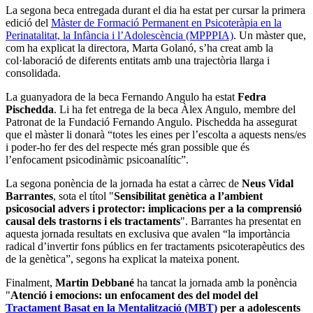
La segona beca entregada durant el dia ha estat per cursar la primera
edició del
Màster de Formació Permanent en Psicoteràpia en la
Perinatalitat, la Infància i l’Adolescència (MPPPIA)
. Un màster que,
com ha explicat la directora, Marta Golanó, s’ha creat amb la
col·laboració de diferents entitats amb una trajectòria llarga i
consolidada.
La guanyadora de la beca Fernando Angulo ha estat
Fedra
Pischedda
. Li ha fet entrega de la beca Àlex Angulo, membre del
Patronat de la Fundació Fernando Angulo. Pischedda ha assegurat
que el màster li donarà “totes les eines per l’escolta a aquests nens/es
i poder-ho fer des del respecte més gran possible que és
l’enfocament psicodinàmic psicoanalític”.
La segona ponència de la jornada ha estat a càrrec de
Neus Vidal
Barrantes
, sota el títol "
Sensibilitat genètica a l’ambient
psicosocial advers i protector: implicacions per a la comprensió
causal dels trastorns i els tractaments
". Barrantes ha presentat en
aquesta jornada resultats en exclusiva que avalen “la importància
radical d’invertir fons públics en fer tractaments psicoterapèutics des
de la genètica”, segons ha explicat la mateixa ponent.
Finalment,
Martin Debbané
ha tancat la jornada amb la ponència
"
Atenció i emocions: un enfocament des del model del
Tractament Basat en la Mentalització (MBT)
per a adolescents