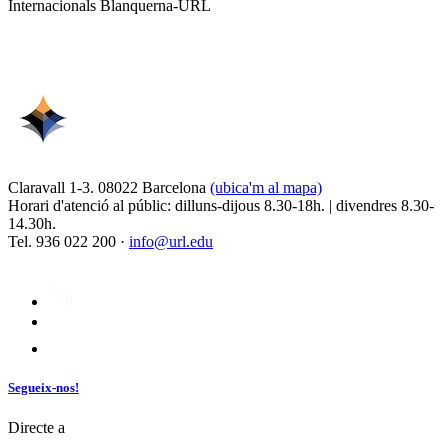
Internacionals Blanquerna-URL
Claravall 1-3. 08022 Barcelona
(ubica'm al mapa)
Horari d'atenció al públic: dilluns-dijous 8.30-18h. | divendres 8.30-
14.30h.
Tel. 936 022 200 ·
info@url.edu
Segueix-nos!
Directe a