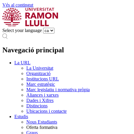
Vés al contingut
Select your language
Navegació principal
La URL
La Universitat
Organització
Institucions URL
Marc estratègic
Marc legislatiu i normativa pròpia
Aliances i xarxes
Dades i Xifres
Distincions
Ubicacions i contacte
Estudis
Nous Estudiants
Oferta formativa
Graus