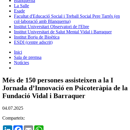
Blanquerna
La Salle
Esade
Facultat d'Educació Social i Treball Social Pere Tarrés (en
col·laboració amb Blanquerna)
Institut Universitari Observatori de l'Ebre
Institut Universitari de Salut Mental Vidal i Barraquer
Institut Borja de Bioètica
ESDI (centre adscrit)
Inici
Sala de premsa
Notícies
Més de 150 persones assisteixen a la I
Jornada d’Innovació en Psicoteràpia de la
Fundació Vidal i Barraquer
04.07.2025
Comparteix:
LinkedIn
Facebook
Email
WhatsApp