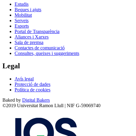
Estudis
Beques i ajuts
Mobilitat
Serveis
Esports
Portal de Transparència
Aliances i Xarxes
Sala de premsa
Contactes de comunicació
Consultes, queixes i suggeriments
Legal
Avís legal
Protecció de dades
Política de cookies
Baked by
Digital Bakers
©2019 Universitat Ramon Llull | NIF G-59069740