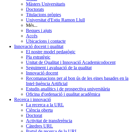
Màsters Universitaris
Doctorats
Titulacions pròpies
Universitat d'Estiu Ramon Llull
Més...
Beques i ajuts
Accés
Ubicacions i contacte
Innovació docent i qualitat
El nostre model pedagògic
Pla estratègic
Unitat de Qualitat i Innovació Academicodocent
Seguiment i avaluació de la qualitat
Innovació docent
Recomanacions per al bon ús de les eines basades en la
Intel·ligència Artificial
Estudis analítics i de prospectiva universitària
Oficina d'ordenació i qualitat acadèmica
Recerca i innovació
La recerca a la URL
Ciència oberta
Doctorat
Activitat de transferència
Càtedres URL
Portal de recerca de la URL