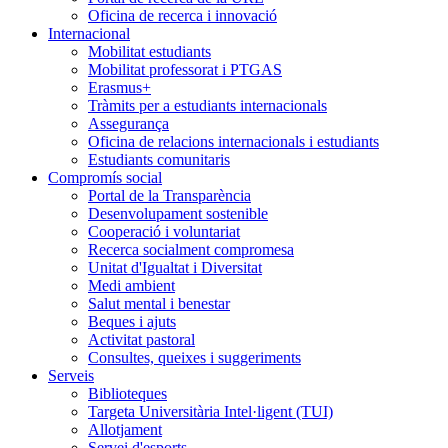
Oficina de recerca i innovació
Internacional
Mobilitat estudiants
Mobilitat professorat i PTGAS
Erasmus+
Tràmits per a estudiants internacionals
Assegurança
Oficina de relacions internacionals i estudiants
Estudiants comunitaris
Compromís social
Portal de la Transparència
Desenvolupament sostenible
Cooperació i voluntariat
Recerca socialment compromesa
Unitat d'Igualtat i Diversitat
Medi ambient
Salut mental i benestar
Beques i ajuts
Activitat pastoral
Consultes, queixes i suggeriments
Serveis
Biblioteques
Targeta Universitària Intel·ligent (TUI)
Allotjament
Servei d'esports