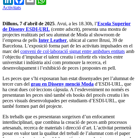
Activitats
Dilluns, 7 d'abril de 2025
. Avui, a les 18.30h, l’
Escola Superior
de Disseny ESDI-URL
(centre adscrit), presenta una mostra de
projectes realitzats pel seu alumnat de Moda al showroom de
l’empresa de pells
Inter Leather
, ubicat al carrer Brusi, 39 de
Barcelona. L’exposició forma part de les activitats impulsades en el
marc del
conveni de col·laboració signat entre ambdues entitats
amb
l’objectiu d’impulsar el talent creatiu i enfortir els vincles entre
universitat i indústria així com promoure la recerca, el
desenvolupament i l’exhibició de peces i propostes en pell.
Les peces que s’hi exposaran han estat dissenyades per l’alumnat de
tercer curs del
grau en Disseny menció Moda
d’ESDI-URL, que
ha creat dues col·leccions càpsula.
A l’esdeveniment no només es
presentaran les peces sinó també els books del procés creatiu i les
peces visuals desenvolupades per estudiants d’ESDI-URL, que
també formen part del projecte.
Els treballs que es presentaran sorgeixen d’un enfocament
interdisciplinari, que combina la creació de peces amb processos
artesanals, recerca de materials i direcció d’art. L’activitat permetrà
posar en valor tant la qualitat del treball de l’alumnat com el paper