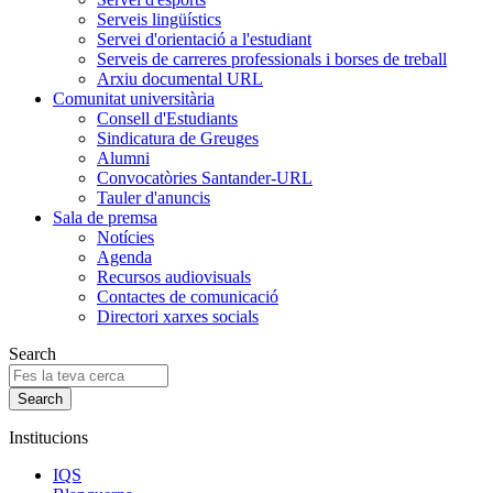
Serveis lingüístics
Servei d'orientació a l'estudiant
Serveis de carreres professionals i borses de treball
Arxiu documental URL
Comunitat universitària
Consell d'Estudiants
Sindicatura de Greuges
Alumni
Convocatòries Santander-URL
Tauler d'anuncis
Sala de premsa
Notícies
Agenda
Recursos audiovisuals
Contactes de comunicació
Directori xarxes socials
Search
Institucions
IQS