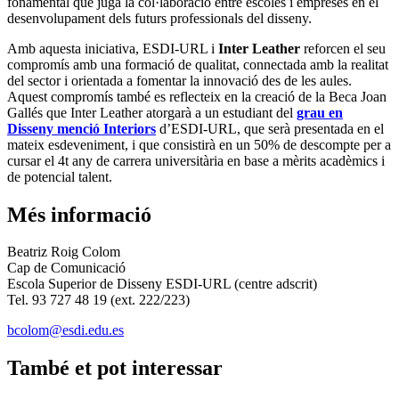
fonamental que juga la col·laboració entre escoles i empreses en el
desenvolupament dels futurs professionals del disseny.
Amb aquesta iniciativa, ESDI-URL i
Inter Leather
reforcen el seu
compromís amb una formació de qualitat, connectada amb la realitat
del sector i orientada a fomentar la innovació des de les aules.
Aquest compromís també es reflecteix en la creació de la Beca Joan
Gallés que Inter Leather atorgarà a un estudiant del
grau en
Disseny menció Interiors
d’ESDI-URL, que serà presentada en el
mateix esdeveniment, i que consistirà en un 50% de descompte per a
cursar el 4t any de carrera universitària en base a mèrits acadèmics i
de potencial talent.
Més informació
Beatriz Roig Colom
Cap de Comunicació
Escola Superior de Disseny ESDI-URL (centre adscrit)
Tel. 93 727 48 19 (ext. 222/223)
bcolom@esdi.edu.es
També et pot interessar