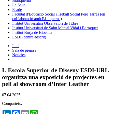
Blanquerna
La Salle
Esade
Facultat d'Educació Social i Treball Social Pere Tarrés (en
col·laboració amb Blanquerna)
Institut Universitari Observatori de l'Ebre
Institut Universitari de Salut Mental Vidal i Barraquer
Institut Borja de Bioètica
ESDI (centre adscrit)
Inici
Sala de premsa
Notícies
L'Escola Superior de Disseny ESDI-URL
organitza una exposició de projectes en
pell al showroom d’Inter Leather
07.04.2025
Comparteix:
LinkedIn
Facebook
Email
WhatsApp