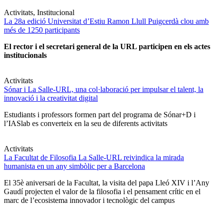
Activitats, Institucional
La 28a edició Universitat d’Estiu Ramon Llull Puigcerdà clou amb
més de 1250 participants
El rector i el secretari general de la URL participen en els actes
institucionals
Activitats
Sónar i La Salle-URL, una col·laboració per impulsar el talent, la
innovació i la creativitat digital
Estudiants i professors formen part del programa de Sónar+D i
l’IASlab es converteix en la seu de diferents activitats
Activitats
La Facultat de Filosofia La Salle-URL reivindica la mirada
humanista en un any simbòlic per a Barcelona
El 35è aniversari de la Facultat, la visita del papa Lleó XIV i l’Any
Gaudí projecten el valor de la filosofia i el pensament crític en el
marc de l’ecosistema innovador i tecnològic del campus