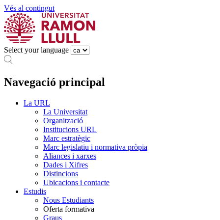
Vés al contingut
Select your language
Navegació principal
La URL
La Universitat
Organització
Institucions URL
Marc estratègic
Marc legislatiu i normativa pròpia
Aliances i xarxes
Dades i Xifres
Distincions
Ubicacions i contacte
Estudis
Nous Estudiants
Oferta formativa
Graus