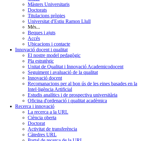
Màsters Universitaris
Doctorats
Titulacions pròpies
Universitat d'Estiu Ramon Llull
Més...
Beques i ajuts
Accés
Ubicacions i contacte
Innovació docent i qualitat
El nostre model pedagògic
Pla estratègic
Unitat de Qualitat i Innovació Academicodocent
Seguiment i avaluació de la qualitat
Innovació docent
Recomanacions per al bon ús de les eines basades en la
Intel·ligència Artificial
Estudis analítics i de prospectiva universitària
Oficina d'ordenació i qualitat acadèmica
Recerca i innovació
La recerca a la URL
Ciència oberta
Doctorat
Activitat de transferència
Càtedres URL
Portal de recerca de la URL