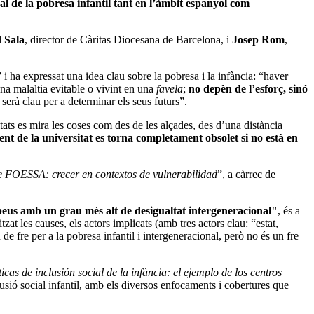
ual de la pobresa infantil tant en l’àmbit espanyol com
 Sala
, director de Càritas Diocesana de Barcelona, i
Josep Rom
,
i ha expressat una idea clau sobre la pobresa i la infància: “haver
una malaltia evitable o vivint en una
favela
;
no depèn de l’esforç, sinó
erà clau per a determinar els seus futurs”.
tats es mira les coses com des de les alçades, des d’una distància
ement de la universitat es torna completament obsolet si no està en
rme FOESSA: crecer en contextos de vulnerabilidad
”, a càrrec de
peus amb un grau més alt de desigualtat intergeneracional"
, és a
zat les causes, els actors implicats (amb tres actors clau: “estat,
de fre per a la pobresa infantil i intergeneracional, però no és un fre
cas de inclusión social de la infància: el ejemplo de los centros
lusió social infantil, amb els diversos enfocaments i cobertures que