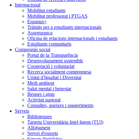
Internacional
Mobilitat estudiants
Mobilitat professorat i PTGAS
Erasmus+
Tràmits per a estudiants internacionals
Assegurança
Oficina de relacions internacionals i estudiants
Estudiants comunitaris
Compromís social
Portal de la Transparència
Desenvolupament sostenible
Cooperació i voluntariat
Recerca socialment compromesa
Unitat d'Igualtat i Diversitat
Medi ambient
Salut mental i benestar
Beques i ajuts
Activitat pastoral
Consultes, queixes i suggeriments
Serveis
Biblioteques
Targeta Universitària Intel·ligent (TUI)
Allotjament
Servei d'esports
Serveis lingüístics