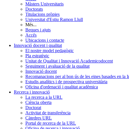
Màsters Universitaris
Doctorats
Titulacions pròpies
Universitat d'Estiu Ramon Llull
Més...
Beques i ajuts
Accés
Ubicacions i contacte
Innovació docent i qualitat
El nostre model pedagògic
Pla estratègic
Unitat de Qualitat i Innovació Academicodocent
Seguiment i avaluació de la qualitat
Innovació docent
Recomanacions per al bon ús de les eines basades en la Int
Estudis analítics i de prospectiva universitària
Oficina d'ordenació i qualitat acadèmica
Recerca i innovació
La recerca a la URL
Ciència oberta
Doctorat
Activitat de transferència
Càtedres URL
Portal de recerca de la URL
Oficina de recerca i innovació