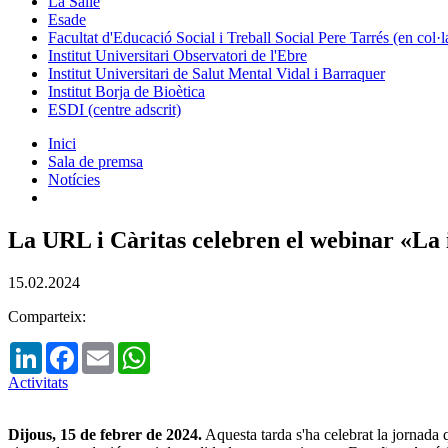
La Salle
Esade
Facultat d'Educació Social i Treball Social Pere Tarrés (en col
Institut Universitari Observatori de l'Ebre
Institut Universitari de Salut Mental Vidal i Barraquer
Institut Borja de Bioètica
ESDI (centre adscrit)
Inici
Sala de premsa
Notícies
La URL i Càritas celebren el webinar «La i
15.02.2024
Comparteix:
LinkedIn
Facebook
Email
WhatsApp
Activitats
Dijous, 15 de febrer de 2024.
Aquesta tarda s'ha celebrat la jornada 