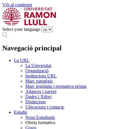
Vés al contingut
Select your language
Navegació principal
La URL
La Universitat
Organització
Institucions URL
Marc estratègic
Marc legislatiu i normativa pròpia
Aliances i xarxes
Dades i Xifres
Distincions
Ubicacions i contacte
Estudis
Nous Estudiants
Oferta formativa
Graus