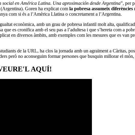
ión social en América Latina. Una aproximación desde Argentina
”, per 
z (Argentina). Goren ha explicat com
la pobresa assumeix diferències r
spanya com si és a l’Amèrica Llatina o concretament a l’Argentina.
ualtat econòmica, amb un grau de pobresa infantil molt alta, qualificada
a que es cronifica amb el seu pas a l’adultesa i que s’hereta com a pobr
n aplicat en diversos àmbits, amb exemples com les mesures que es van p
Estudiants de la URL, ha clos la jornada amb un agraïment a Càritas, po
líders però no aconseguim formar persones que busquin millorar el món, 
VEURE'L AQUÍ!