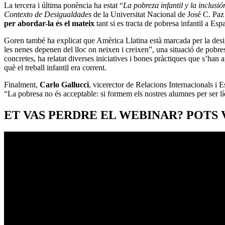
La tercera i última ponència ha estat “
La pobreza infantil y la inclus
Contexto de Desigualdades
de la Universitat Nacional de José C. Pa
per abordar-la és el mateix
tant si es tracta de pobresa infantil a E
Goren també ha
explicat que Amèrica Llatina està marcada per la desig
les nenes depenen del lloc on neixen i creixen”, una situació de pobres
concretes, ha relatat diverses iniciatives i bones pràctiques que s’ha
què el treball infantil era corrent.
Finalment,
Carlo Gallucci
,
vicerector de Relacions Internacionals i 
“La pobresa no és acceptable: si formem els nostres alumnes per ser 
ET VAS PERDRE EL WEBINAR? POTS 