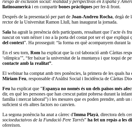
riesgo de exclusión social: realidad y perspectivas en España y Amér
llatinoamericà
i en compartir
bones pràctiques
per fer-li front.
Després de la presentació per part de
Joan-Andreu Rocha
, degà de 
rector de la Universitat Ramon Llull, han inaugurat la jornada.
Sala
ha agraït la presència dels participants, ressaltant que l’acte és
nascut on vam néixer i no a la porta del costat pot ser el que expliqui
del context
”. Ha prosseguit: “la forma en què acompanyem durant la inf
En el seu torn,
Rom
ha explicat que la col·laboració amb Càritas respo
‘olímpica’”, “fer baixar la universitat de la muntanya i que toqui de pe
contacte amb la realitat”
.
El
webinar
ha comptat amb tres ponències, la primera de les quals ha e
Míriam Feu
, responsable d'Anàlisi Social i Incidència de Càritas Di
Feu
ha explicat que "
Espanya no només és un dels països més afect
dir, en què les persones que han crescut patint pobresa durant la infante
família i mercat laboral”) i les mesures que es poden prendre, amb un mi
suficient si els altres factors no canvien.
La segona ponència ha anat a càrrec d'
Imma Playà
, directora dels c
socioeductaivos de la Fundació Pere Tarrés
”
ha fet un repàs a les d
ofereixen.