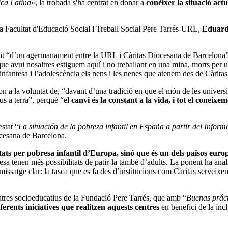
ica Latina
», la trobada s'ha
centrat en donar a
conèixer la situació act
la Facultat d'Educació Social i Treball Social Pere Tarrés-URL,
Eduard
 fruit “d’un agermanament entre la URL i Càritas Diocesana de Barcelona” 
 que avui nosaltres estiguem aquí i no treballant en una mina, morts per 
antesa i l’adolescència els nens i les nenes que atenem des de Càritas s
n a la voluntat de, “davant d’una tradició en que el món de les universi
us a terra”, perquè “
el canvi és la constant a la vida, i tot el coneix
stat “
La situación de la pobreza infantil en España a partir del Info
ocesana de Barcelona.
ats per pobresa infantil d’Europa, sinó que és un dels països euro
sa tenen més possibilitats de patir-la també d’adults. La ponent ha analit
ssatge clar: la tasca que es fa des d’institucions com Càritas serveixen 
entres socioeducatius de la Fundació Pere Tarrés, que amb “
Buenas prácti
iferents iniciatives que realitzen aquests centres
en benefici de la inc