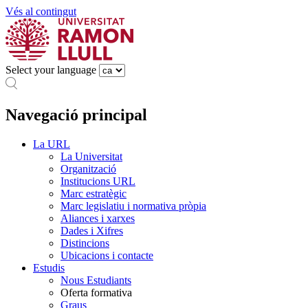
Vés al contingut
Select your language
Navegació principal
La URL
La Universitat
Organització
Institucions URL
Marc estratègic
Marc legislatiu i normativa pròpia
Aliances i xarxes
Dades i Xifres
Distincions
Ubicacions i contacte
Estudis
Nous Estudiants
Oferta formativa
Graus