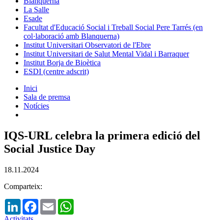
Blanquerna
La Salle
Esade
Facultat d'Educació Social i Treball Social Pere Tarrés (en
col·laboració amb Blanquerna)
Institut Universitari Observatori de l'Ebre
Institut Universitari de Salut Mental Vidal i Barraquer
Institut Borja de Bioètica
ESDI (centre adscrit)
Inici
Sala de premsa
Notícies
IQS-URL celebra la primera edició del
Social Justice Day
18.11.2024
Comparteix:
LinkedIn
Facebook
Email
WhatsApp
Activitats