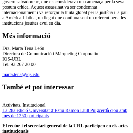
govern salvadorenc, que els considerava una amenaça per la seva
postura crítica. Aquest assassinat va ser condemnat
internacionalment i va reforçar la lluita global per la justícia i la pau
a Amèrica Llatina, un llegat que continua sent un referent per a les
institucions jesuïtes avui en dia.
Més informació
Dra. Marta Tena León
Directora de Comunicació i Màrqueting Corporatiu
IQS-URL
Tel. 93 267 20 00
marta.tena@iqs.edu
També et pot interessar
Activitats, Institucional
La 28a edició Universitat d’Estiu Ramon Llull Puigcerdà clou amb
més de 1250 participants
El rector i el secretari general de la URL participen en els actes
institucionals