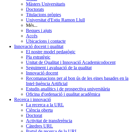
Màsters Universitaris
Doctorats
Titulacions pròpies
Universitat d'Estiu Ramon Llull
Més...
Beques i ajuts
Accés
Ubicacions i contacte
Innovació docent i qualitat
El nostre model pedagògic
Pla estratègic
Unitat de Qualitat i Innovació Academicodocent
Seguiment i avaluació de la qualitat
Innovació docent
Recomanacions per al bon ús de les eines basades en la
Intel·ligència Artificial
Estudis analítics i de prospectiva universitària
Oficina d'ordenació i qualitat acadèmica
Recerca i innovació
La recerca a la URL
Ciència oberta
Doctorat
Activitat de transferència
Càtedres URL
Portal de recerca de la URL