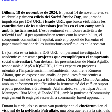
Dilluns, 18 de novembre de 2024
. El passat 14 de novembre es va
celebrar la
primera edició del
Social Justice Day
, una jornada
impulsada per
IQS-URL
i
Esade-URL
que busca
visibilitzar les
contribucions de les universitats jesuïtes en el seu compromís
amb la justícia social
. L’esdeveniment va incloure activitats de
reflexió i anàlisi per aprofundir en temes com la sostenibilitat, el
compromís comunitari i l’equitat, amb el propòsit de fomentar el
paper transformador de les institucions acadèmiques en la societat.
La jornada es va iniciar a IQS-URL, on personal investigador i
acadèmic va presentar
projectes que exemplifiquen el compromís
social universitari
. Van destacar les presentacions de Núria Agulló,
responsable d’ApS a IQS-URL, i altres experts en projectes
orientats a l’impacte social i mediambiental; com Irene Romero
Alfano, que va exposar una anàlisi de productes farmacèutics a
l’embassament de Lempa a El Salvador, i Santiago Murillo Amador,
amb un enfocament científic sobre la fermentació del cafè en suport
a petits productors a Guatemala. Així mateix, van participar Jaume
Maranges i Rita Mota, d’Esade-URL, amb la ponència “Community
engagement & engaged research: a community-based approach”.
Durant la tarda, els assistents van participar en el
cinefòrum i en el
visionat de la pel·lícula Patrullaje,
una obra que retrata la crisi dels