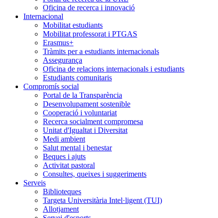
Oficina de recerca i innovació
Internacional
Mobilitat estudiants
Mobilitat professorat i PTGAS
Erasmus+
Tràmits per a estudiants internacionals
Assegurança
Oficina de relacions internacionals i estudiants
Estudiants comunitaris
Compromís social
Portal de la Transparència
Desenvolupament sostenible
Cooperació i voluntariat
Recerca socialment compromesa
Unitat d'Igualtat i Diversitat
Medi ambient
Salut mental i benestar
Beques i ajuts
Activitat pastoral
Consultes, queixes i suggeriments
Serveis
Biblioteques
Targeta Universitària Intel·ligent (TUI)
Allotjament
Servei d'esports