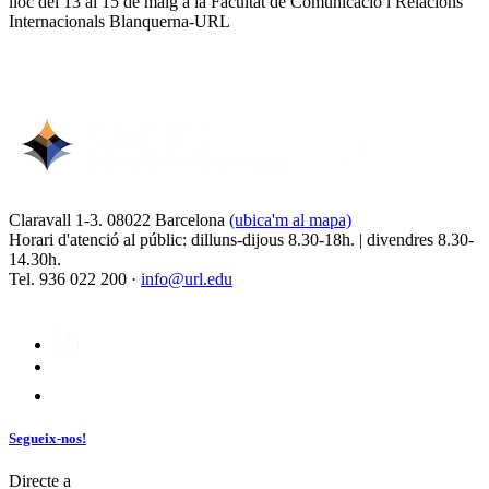
lloc del 13 al 15 de maig a la Facultat de Comunicació i Relacions
Internacionals Blanquerna-URL
Claravall 1-3. 08022 Barcelona
(ubica'm al mapa)
Horari d'atenció al públic: dilluns-dijous 8.30-18h. | divendres 8.30-
14.30h.
Tel. 936 022 200 ·
info@url.edu
Segueix-nos!
Directe a