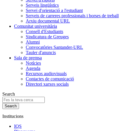
Serveis lingüístics
Servei d'orientació a l'estudiant
Serveis de carreres professionals i borses de treball
Arxiu documental URL
Comunitat universitària
Consell d'Estudiants
Sindicatura de Greuges
Alumni
Convocatòries Santander-URL
Tauler d'anuncis
Sala de premsa
Notícies
Agenda
Recursos audiovisuals
Contactes de comunicació
Directori xarxes socials
Search
Institucions
IQS