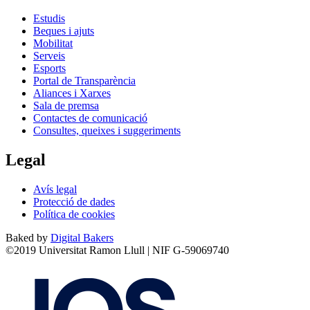
Estudis
Beques i ajuts
Mobilitat
Serveis
Esports
Portal de Transparència
Aliances i Xarxes
Sala de premsa
Contactes de comunicació
Consultes, queixes i suggeriments
Legal
Avís legal
Protecció de dades
Política de cookies
Baked by
Digital Bakers
©2019 Universitat Ramon Llull | NIF G-59069740