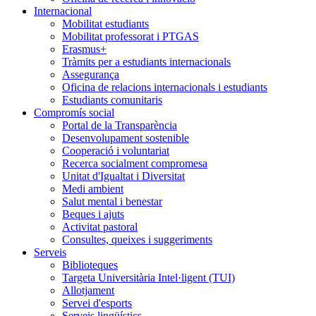
Internacional
Mobilitat estudiants
Mobilitat professorat i PTGAS
Erasmus+
Tràmits per a estudiants internacionals
Assegurança
Oficina de relacions internacionals i estudiants
Estudiants comunitaris
Compromís social
Portal de la Transparència
Desenvolupament sostenible
Cooperació i voluntariat
Recerca socialment compromesa
Unitat d'Igualtat i Diversitat
Medi ambient
Salut mental i benestar
Beques i ajuts
Activitat pastoral
Consultes, queixes i suggeriments
Serveis
Biblioteques
Targeta Universitària Intel·ligent (TUI)
Allotjament
Servei d'esports
Serveis lingüístics