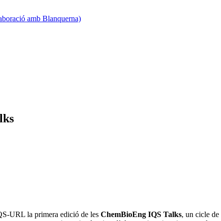
·laboració amb Blanquerna)
lks
IQS-URL la primera edició de les
ChemBioEng IQS Talks
, un cicle de