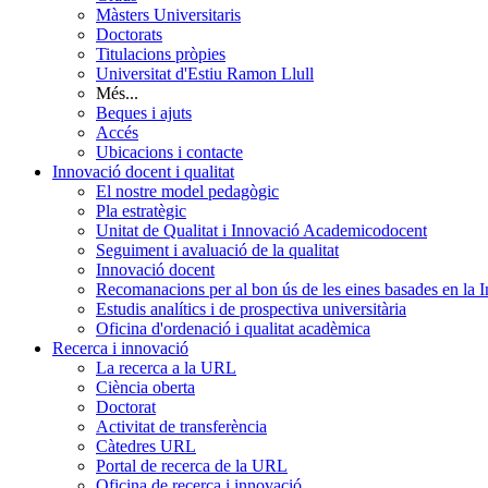
Màsters Universitaris
Doctorats
Titulacions pròpies
Universitat d'Estiu Ramon Llull
Més...
Beques i ajuts
Accés
Ubicacions i contacte
Innovació docent i qualitat
El nostre model pedagògic
Pla estratègic
Unitat de Qualitat i Innovació Academicodocent
Seguiment i avaluació de la qualitat
Innovació docent
Recomanacions per al bon ús de les eines basades en la Int
Estudis analítics i de prospectiva universitària
Oficina d'ordenació i qualitat acadèmica
Recerca i innovació
La recerca a la URL
Ciència oberta
Doctorat
Activitat de transferència
Càtedres URL
Portal de recerca de la URL
Oficina de recerca i innovació