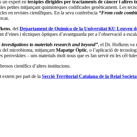
s un expert en
teràpies dirigides per tractaments de càncer i altres 
es petites mitjançant quimioteques codificades genèticament. Les tecno
cles en revistes científiques. En la seva conferència
“From code combinat
rcat.
fkens
, del
Departament de Química de la Universitat KU Leuven d
t d’eines i tècniques òptiques d’avantguarda per a l’observació a esca
investigations to materials research and beyond”
, el Dr. Hofkens va 
ris del microbioma, mitjançant
Mapatge Òptic
, o l’aplicació de tecnolog
perovskites – uns materials molt nous que es fan servir en les cèl·lules
osos científics d’altres institucions.
extern per part de la
Secció Territorial Catalana de la Reial Socie