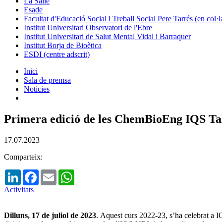
La Salle
Esade
Facultat d'Educació Social i Treball Social Pere Tarrés (en col
Institut Universitari Observatori de l'Ebre
Institut Universitari de Salut Mental Vidal i Barraquer
Institut Borja de Bioètica
ESDI (centre adscrit)
Inici
Sala de premsa
Notícies
Primera edició de les ChemBioEng IQS Ta
17.07.2023
Comparteix:
LinkedIn
Facebook
Email
WhatsApp
Activitats
Dilluns, 17 de juliol de 2023
. Aquest curs 2022-23, s’ha celebrat a 