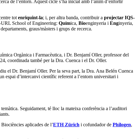
cerca de l’entorn. Aquest cicle s’ha iniciat amb l’ànim d’enfortir
centre tot
enriquint-la
; i, per altra banda, contribuir a
projectar IQS-
IQS-URL School of Engineering:
Quím
ica,
Bio
enginyeria i
Eng
inyeria,
 departaments, graus/màsters i grups de recerca.
ímica Orgànica i Farmacèutica, i Dr. Benjamí Oller, professor del
024, coordinada també per la Dra. Cuenca i el Dr. Oller.
 diu el Dr. Benjamí Oller. Per la seva part, la Dra. Ana Belén Cuenca
espai d’intercanvi científic referent a l’entorn universitari i
temàtica. Seguidament, té lloc la mateixa conferència a l’auditori
ants.
Biociències aplicades de l’
ETH Zürich
i cofundador de
Philogen
,