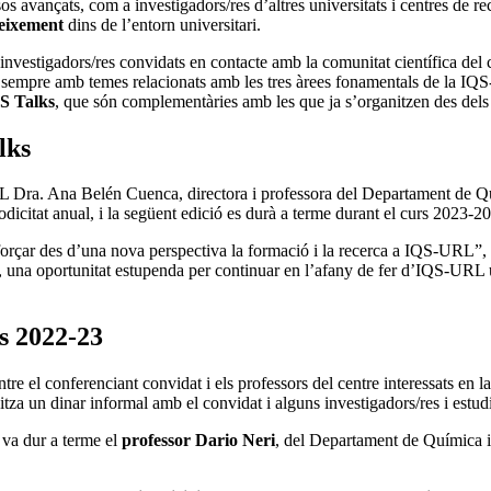
os avançats, com a investigadors/res d’altres universitats i centres de re
eixement
dins de l’entorn universitari.
investigadors/res convidats en contacte amb la comunitat científica del 
ò sempre amb temes relacionats amb les tres àrees fonamentals de la 
S Talks
, que són complementàries amb les que ja s’organitzen des dels
lks
L Dra. Ana Belén Cuenca, directora i professora del Departament de Qu
dicitat anual, i la següent edició es durà a terme durant el curs 2023-2
reforçar des d’una nova perspectiva la formació i la recerca a IQS-URL”,
, una oportunitat estupenda per continuar en l’afany de fer d’IQS-URL un 
s 2022-23
 el conferenciant convidat i els professors del centre interessats en la 
za un dinar informal amb el convidat i alguns investigadors/res i estudi
 va dur a terme el
professor Dario Neri
, del Departament de Química i 