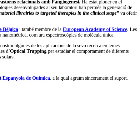
trastorns relacionats amb l’angiogènesi.
Ha estat pioner en el
logies desenvolupades al seu laboratori han permès la generació de
orial librairies to targeted therapies in the clinical stage”
va oferir
e Bèlgica
i també membre de la
European Academy of Science
. Les
la nanomètrica, com ara espectroscòpies de molècula única.
mostrar algunes de les aplicacions de la seva recerca en temes
ies d’
Optical Trapping
per estudiar el comportament de diferents
 solars.
tat Espanyola de Química
, a la qual agraïm sincerament el suport.