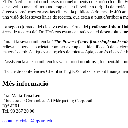
El Dr. Neri ha rebut nombrosos reconeixements en el món científic. É
desenvolupament d’immunoteràpies i en l’evolució dirigida de molècul
diversos productes en assaigs clínics i la publicació de més de 400 arti
una visió de les seves línies de recerca, que estan a punt d’arribar a me
La segona jornada del cicle va estar a càrrec del
professor Johan Ho
àrees de recerca del Dr. Hofkens estan centrades en el desenvolupamen
Durant la seva conferència
“The Power of one: from single molecule 
rellevants per a la societat, com per exemple la identificació de bacte
materials amb tècniques avançades de microscòpia, com és el cas de les 
L’assistència a les conferències va ser molt nombrosa, incloent-hi nombr
El cicle de conferències ChemBioEng IQS Talks ha rebut finançament 
Més informació
Dra. Marta Tena León
Directora de Comunicació i Màrqueting Corporatiu
IQS-URL
Tel. 93 267 20 00
comunicacioiqs@iqs.url.edu