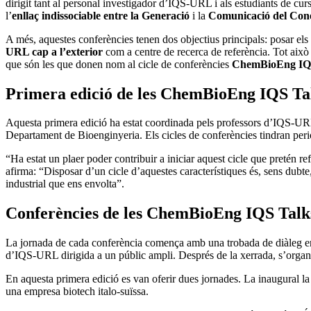
dirigit tant al personal investigador d’IQS-URL i als estudiants de curs
l’
enllaç indissociable entre la Generació
i la
Comunicació del Con
A més, aquestes conferències tenen dos objectius principals: posar els 
URL
cap a l’exterior
com a centre de recerca de referència. Tot aix
que són les que donen nom al cicle de conferències
ChemBioEng IQ
Primera edició de les ChemBioEng IQS Ta
Aquesta primera edició ha estat coordinada pels professors d’IQS-UR
Departament de Bioenginyeria. Els cicles de conferències tindran perio
“Ha estat un plaer poder contribuir a iniciar aquest cicle que pretén 
afirma: “Disposar d’un cicle d’aquestes característiques és, sens dubte
industrial que ens envolta”.
Conferències de les ChemBioEng IQS Talk
La jornada de cada conferència comença amb una trobada de diàleg entre
d’IQS-URL dirigida a un públic ampli. Després de la xerrada, s’organit
En aquesta primera edició es van oferir dues jornades. La inaugural la
una empresa biotech italo-suïssa.