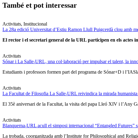
També et pot interessar
Activitats, Institucional
La 28a edició Universitat d’Estiu Ramon Llull Puigcerdà clou amb mé
El rector i el secretari general de la URL participen en els actes in
Activitats
Sónar i La Salle-URL, una col·laboració per impulsar el talent, la innova
Estudiants i professors formen part del programa de Sónar+D i l’IASlab
Activitats
La Facultat de Filosofia La Salle-URL reivindica la mirada humanista
El 35è aniversari de la Facultat, la visita del papa Lleó XIV i l’Any G
Activitats
Blanquerna-URL acull el simposi internacional “Entangled Futures” sobr
La trobada, coorganitzada amb l’Institute for Philosophical and Relig