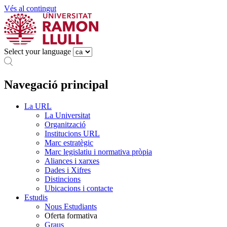
Vés al contingut
Select your language
Navegació principal
La URL
La Universitat
Organització
Institucions URL
Marc estratègic
Marc legislatiu i normativa pròpia
Aliances i xarxes
Dades i Xifres
Distincions
Ubicacions i contacte
Estudis
Nous Estudiants
Oferta formativa
Graus