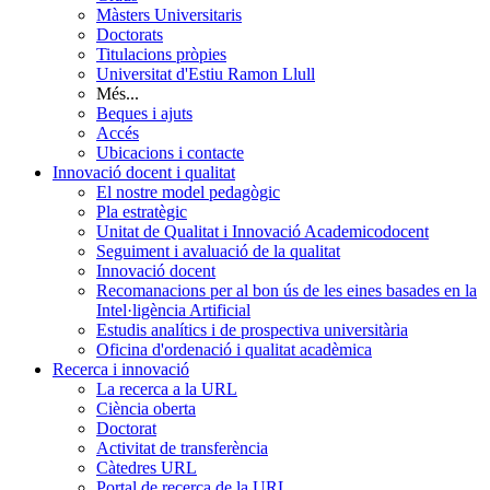
Màsters Universitaris
Doctorats
Titulacions pròpies
Universitat d'Estiu Ramon Llull
Més...
Beques i ajuts
Accés
Ubicacions i contacte
Innovació docent i qualitat
El nostre model pedagògic
Pla estratègic
Unitat de Qualitat i Innovació Academicodocent
Seguiment i avaluació de la qualitat
Innovació docent
Recomanacions per al bon ús de les eines basades en la
Intel·ligència Artificial
Estudis analítics i de prospectiva universitària
Oficina d'ordenació i qualitat acadèmica
Recerca i innovació
La recerca a la URL
Ciència oberta
Doctorat
Activitat de transferència
Càtedres URL
Portal de recerca de la URL