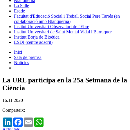
Blanquerna
La Salle
Esade
Facultat d'Educació Social i Treball Social Pere Tarrés (en
col·laboració amb Blanquerna)
Institut Universitari Observatori de l'Ebre
Institut Universitari de Salut Mental Vidal i Barraquer
Institut Borja de Bioètica
ESDI (centre adscrit)
Inici
Sala de premsa
Notícies
La URL participa en la 25a Setmana de la
Ciència
16.11.2020
Comparteix:
LinkedIn
Facebook
Email
WhatsApp
Activitats