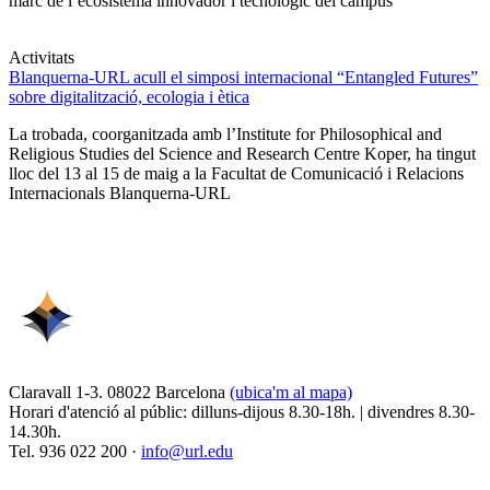
marc de l’ecosistema innovador i tecnològic del campus
Activitats
Blanquerna-URL acull el simposi internacional “Entangled Futures”
sobre digitalització, ecologia i ètica
La trobada, coorganitzada amb l’Institute for Philosophical and
Religious Studies del Science and Research Centre Koper, ha tingut
lloc del 13 al 15 de maig a la Facultat de Comunicació i Relacions
Internacionals Blanquerna-URL
Claravall 1-3. 08022 Barcelona
(ubica'm al mapa)
Horari d'atenció al públic: dilluns-dijous 8.30-18h. | divendres 8.30-
14.30h.
Tel. 936 022 200 ·
info@url.edu