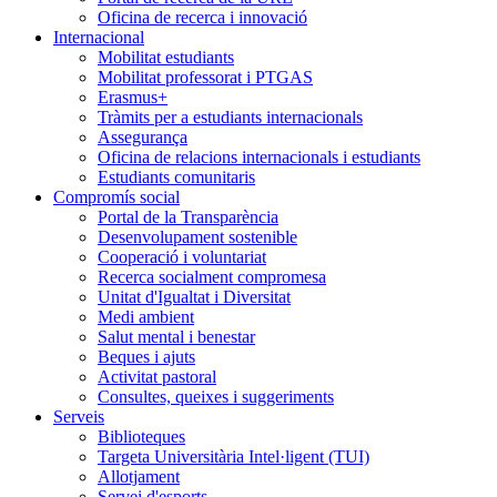
Oficina de recerca i innovació
Internacional
Mobilitat estudiants
Mobilitat professorat i PTGAS
Erasmus+
Tràmits per a estudiants internacionals
Assegurança
Oficina de relacions internacionals i estudiants
Estudiants comunitaris
Compromís social
Portal de la Transparència
Desenvolupament sostenible
Cooperació i voluntariat
Recerca socialment compromesa
Unitat d'Igualtat i Diversitat
Medi ambient
Salut mental i benestar
Beques i ajuts
Activitat pastoral
Consultes, queixes i suggeriments
Serveis
Biblioteques
Targeta Universitària Intel·ligent (TUI)
Allotjament
Servei d'esports