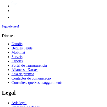
Segueix-nos!
Directe a
Estudis
Beques i ajuts
Mobilitat
Serveis
Esports
Portal de Transparència
Aliances i Xarxes
Sala de premsa
Contactes de comunicació
Consultes, queixes i suggeriments
Legal
Avís legal