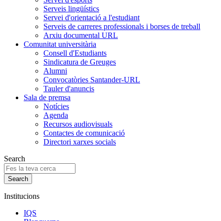
Serveis lingüístics
Servei d'orientació a l'estudiant
Serveis de carreres professionals i borses de treball
Arxiu documental URL
Comunitat universitària
Consell d'Estudiants
Sindicatura de Greuges
Alumni
Convocatòries Santander-URL
Tauler d'anuncis
Sala de premsa
Notícies
Agenda
Recursos audiovisuals
Contactes de comunicació
Directori xarxes socials
Search
Institucions
IQS