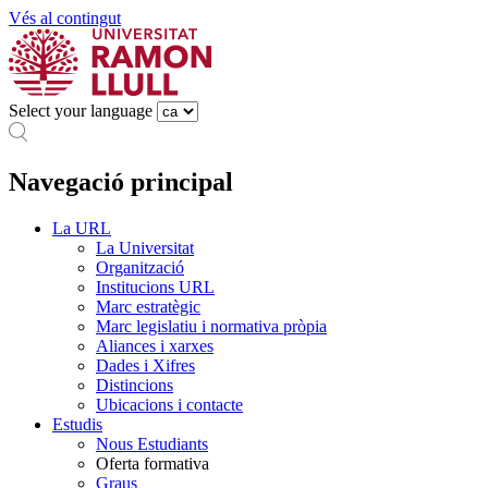
Vés al contingut
Select your language
Navegació principal
La URL
La Universitat
Organització
Institucions URL
Marc estratègic
Marc legislatiu i normativa pròpia
Aliances i xarxes
Dades i Xifres
Distincions
Ubicacions i contacte
Estudis
Nous Estudiants
Oferta formativa
Graus