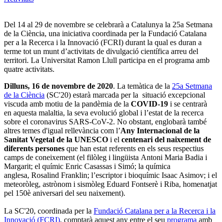
Del 14 al 29 de novembre se celebrarà a Catalunya la 25a Setmana
de la Ciència, una iniciativa coordinada per la Fundació Catalana
per a la Recerca i la Innovació (FCRI) durant la qual es duran a
terme tot un munt d’activitats de divulgació científica arreu del
territori. La Universitat Ramon Llull participa en el programa amb
quatre activitats.
Dilluns, 16 de novembre de 2020
. La temàtica de la
25a Setmana
de la Ciència
(SC'20) estarà marcada per la situació excepcional
viscuda amb motiu de la pandèmia de la
COVID-19
i se centrarà
en aquesta malaltia, la seva evolució global i l’estat de la recerca
sobre el coronavirus SARS-CoV-2. No obstant, englobarà també
altres temes d'igual rellevància com l’
Any Internacional de la
Sanitat Vegetal de la UNESCO
i el
centenari del naixement de
diferents persones
que han estat referents en els seus respectius
camps de coneixement (el filòleg i lingüista Antoni Maria Badia i
Margarit; el químic Enric Casassas i Simó; la química
anglesa, Rosalind Franklin; l’escriptor i bioquímic Isaac Asimov; i el
meteoròleg, astrònom i sismòleg Eduard Fontserè i Riba, homenatjat
pel 150è aniversari del seu naixement).
La SC'20, coordinada per la
Fundació Catalana per a la Recerca i la
Innovació (FCRI)
, comptarà aquest any entre el seu
programa
amb