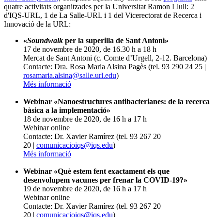
quatre activitats organitzades per la Universitat Ramon Llull: 2
d'IQS-URL, 1 de La Salle-URL i 1 del Vicerectorat de Recerca i
Innovació de la URL:
«
Soundwalk
per la superilla de Sant Antoni»
17 de novembre de 2020, de 16.30 h a 18 h
Mercat de Sant Antoni (c. Comte d’Urgell, 2-12. Barcelona)
Contacte: Dra. Rosa Maria Alsina Pagès (tel. 93 290 24 25 |
rosamaria.alsina@salle.url.edu
)
Més informació
Webinar «Nanoestructures antibacterianes: de la recerca
bàsica a la implementació»
18 de novembre de 2020, de 16 h a 17 h
Webinar online
Contacte: Dr. Xavier Ramírez (tel. 93 267 20
20 |
comunicacioiqs@iqs.edu
)
Més informació
Webinar «Què estem fent exactament els que
desenvolupem vacunes per frenar la COVID-19?»
19 de novembre de 2020, de 16 h a 17 h
Webinar online
Contacte: Dr. Xavier Ramírez (tel. 93 267 20
20 |
comunicacioiqs@iqs.edu
)