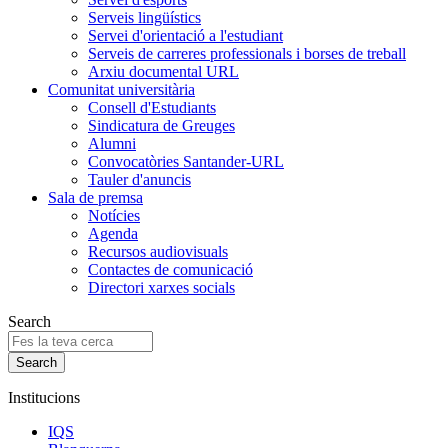
Serveis lingüístics
Servei d'orientació a l'estudiant
Serveis de carreres professionals i borses de treball
Arxiu documental URL
Comunitat universitària
Consell d'Estudiants
Sindicatura de Greuges
Alumni
Convocatòries Santander-URL
Tauler d'anuncis
Sala de premsa
Notícies
Agenda
Recursos audiovisuals
Contactes de comunicació
Directori xarxes socials
Search
Institucions
IQS