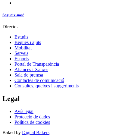
Segueix-nos!
Directe a
Estudis
Beques i ajuts
Mobilitat
Serveis
Esports
Portal de Transparència
Aliances i Xarxes
Sala de premsa
Contactes de comunicació
Consultes, queixes i suggeriments
Legal
Avís legal
Protecció de dades
Política de cookies
Baked by
Digital Bakers