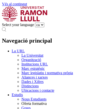
Vés al contingut
Select your language
Navegació principal
La URL
La Universitat
Organització
Institucions URL
Marc estratègic
Marc legislatiu i normativa pròpia
Aliances i xarxes
Dades i Xifres
Distincions
Ubicacions i contacte
Estudis
Nous Estudiants
Oferta formativa
Graus