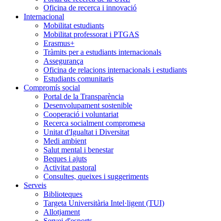
Oficina de recerca i innovació
Internacional
Mobilitat estudiants
Mobilitat professorat i PTGAS
Erasmus+
Tràmits per a estudiants internacionals
Assegurança
Oficina de relacions internacionals i estudiants
Estudiants comunitaris
Compromís social
Portal de la Transparència
Desenvolupament sostenible
Cooperació i voluntariat
Recerca socialment compromesa
Unitat d'Igualtat i Diversitat
Medi ambient
Salut mental i benestar
Beques i ajuts
Activitat pastoral
Consultes, queixes i suggeriments
Serveis
Biblioteques
Targeta Universitària Intel·ligent (TUI)
Allotjament
Servei d'esports