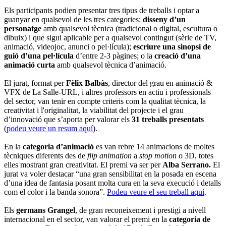
Els participants podien presentar tres tipus de treballs i optar a
guanyar en qualsevol de les tres categories:
disseny d’un
personatge
amb qualsevol tècnica (tradicional o digital, escultura o
dibuix) i que sigui aplicable per a qualsevol contingut (sèrie de TV,
animació, videojoc, anunci o pel·lícula);
escriure una sinopsi de
guió d’una pel·lícula
d’entre 2-3 pàgines; o la
creació d’una
animació curta
amb qualsevol tècnica d’animació.
El jurat, format per
Fèlix Balbàs
, director del grau en animació &
VFX de La Salle-URL, i altres professors en actiu i professionals
del sector, van tenir en compte criteris com la qualitat tècnica, la
creativitat i l'originalitat, la viabilitat del projecte i el grau
d’innovació que s’aporta per valorar els
31 treballs presentats
(
podeu veure un resum aquí
).
En la
categoria d’animació
es van rebre 14 animacions de moltes
tècniques diferents des de
flip animation
a
stop motion
o 3D, totes
elles mostrant gran creativitat. El premi va ser per
Alba Serrano.
El
jurat va voler destacar “una gran sensibilitat en la posada en escena
d’una idea de fantasia posant molta cura en la seva execució i detalls
com el color i la banda sonora”.
Podeu veure el seu treball aquí
.
Els
germans Grangel
, de gran reconeixement i prestigi a nivell
internacional en el sector, van valorar el premi en la
categoria de