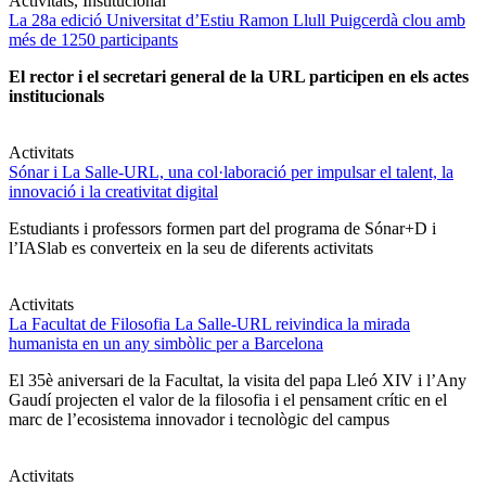
Activitats, Institucional
La 28a edició Universitat d’Estiu Ramon Llull Puigcerdà clou amb
més de 1250 participants
El rector i el secretari general de la URL participen en els actes
institucionals
Activitats
Sónar i La Salle-URL, una col·laboració per impulsar el talent, la
innovació i la creativitat digital
Estudiants i professors formen part del programa de Sónar+D i
l’IASlab es converteix en la seu de diferents activitats
Activitats
La Facultat de Filosofia La Salle-URL reivindica la mirada
humanista en un any simbòlic per a Barcelona
El 35è aniversari de la Facultat, la visita del papa Lleó XIV i l’Any
Gaudí projecten el valor de la filosofia i el pensament crític en el
marc de l’ecosistema innovador i tecnològic del campus
Activitats