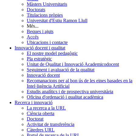
Màsters Universitaris
Doctorats
Titulacions pròpies
Universitat d'Estiu Ramon Llull
Més...
Beques i ajuts
Accés
Ubicacions i contacte
Innovació docent i qualitat
El nostre model pedagògic
Pla estratègic
Unitat de Qualitat i Innovació Academicodocent
Seguiment i avaluació de la qualitat
Innovació docent
Recomanacions per al bon ús de les eines basades en la
Intel·ligència Artificial
Estudis analítics i de prospectiva universitària
Oficina d'ordenació i qualitat acadèmica
Recerca i innovació
La recerca a la URL
Ciència oberta
Doctorat
Activitat de transferència
Càtedres URL
Portal de recerca de la URL