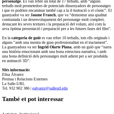
personatge
. Es van rebre un total de 17 treballs, amb “alguns
treballs molt prometedors de potencials dissenyadors de personatges
i que es podrien encaminar també cap a la il·lustració o el còmic”. El
guanyador va ser
Jaume Franch
, que va “demostrar una qualitat
contrastada i un desenvolupament del personatge molt complert,
destacant les seves textures i la preparació del volum, així com la
seva òptima presentació i preparació per a les futures fases del film”.
En la
categoria de guió
es van rebre 10 treballs, tots ells originals i
alguns "amb una mostra de gran professionalitat en el tractament”.
La guanyadora va ser
Ingrid Olarte Plana
, amb un guió que “narra
una història emocionant amb una bona estructura narrativa, i amb
una bona definició dels personatges molt adient per a ser produïda
en animació 3D”.
Més informació:
Elisa Álvarez
Premsa i Relacions Externes
La Salle-URL
Tel. 932 902 386 |
ealvarez@salleurl.edu
També et pot interessar