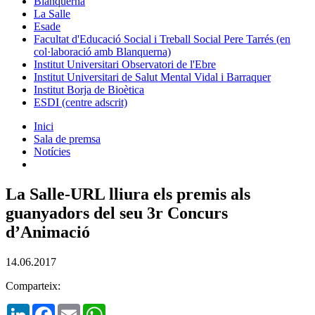
Blanquerna
La Salle
Esade
Facultat d'Educació Social i Treball Social Pere Tarrés (en
col·laboració amb Blanquerna)
Institut Universitari Observatori de l'Ebre
Institut Universitari de Salut Mental Vidal i Barraquer
Institut Borja de Bioètica
ESDI (centre adscrit)
Inici
Sala de premsa
Notícies
La Salle-URL lliura els premis als
guanyadors del seu 3r Concurs
d’Animació
14.06.2017
Comparteix:
LinkedIn
Facebook
Email
WhatsApp