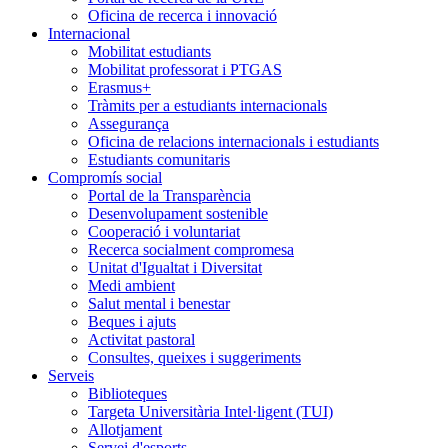
Oficina de recerca i innovació
Internacional
Mobilitat estudiants
Mobilitat professorat i PTGAS
Erasmus+
Tràmits per a estudiants internacionals
Assegurança
Oficina de relacions internacionals i estudiants
Estudiants comunitaris
Compromís social
Portal de la Transparència
Desenvolupament sostenible
Cooperació i voluntariat
Recerca socialment compromesa
Unitat d'Igualtat i Diversitat
Medi ambient
Salut mental i benestar
Beques i ajuts
Activitat pastoral
Consultes, queixes i suggeriments
Serveis
Biblioteques
Targeta Universitària Intel·ligent (TUI)
Allotjament
Servei d'esports