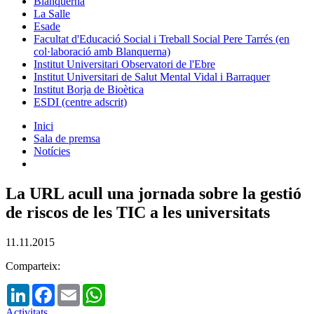
Blanquerna
La Salle
Esade
Facultat d'Educació Social i Treball Social Pere Tarrés (en
col·laboració amb Blanquerna)
Institut Universitari Observatori de l'Ebre
Institut Universitari de Salut Mental Vidal i Barraquer
Institut Borja de Bioètica
ESDI (centre adscrit)
Inici
Sala de premsa
Notícies
La URL acull una jornada sobre la gestió
de riscos de les TIC a les universitats
11.11.2015
Comparteix:
LinkedIn
Facebook
Email
WhatsApp
Activitats