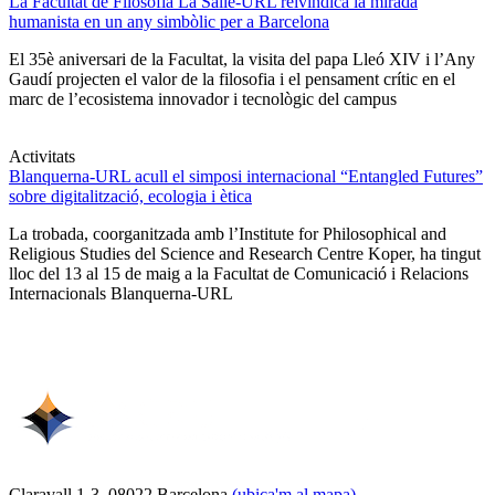
La Facultat de Filosofia La Salle-URL reivindica la mirada
humanista en un any simbòlic per a Barcelona
El 35è aniversari de la Facultat, la visita del papa Lleó XIV i l’Any
Gaudí projecten el valor de la filosofia i el pensament crític en el
marc de l’ecosistema innovador i tecnològic del campus
Activitats
Blanquerna-URL acull el simposi internacional “Entangled Futures”
sobre digitalització, ecologia i ètica
La trobada, coorganitzada amb l’Institute for Philosophical and
Religious Studies del Science and Research Centre Koper, ha tingut
lloc del 13 al 15 de maig a la Facultat de Comunicació i Relacions
Internacionals Blanquerna-URL
Claravall 1-3. 08022 Barcelona
(ubica'm al mapa)