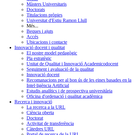
Màsters Universitaris
Doctorats
Titulacions pròpies
Universitat d'Estiu Ramon Llull
Més...
Beques i ajuts
Accés
Ubicacions i contacte
Innovació docent i qualitat
El nostre model pedagògic
Pla estratègic
Unitat de Qualitat i Innovació Academicodocent
Seguiment i avaluació de la qualitat
Innovació docent
Recomanacions per al bon ús de les eines basades en la
Intel·ligència Artificial
Estudis analítics i de prospectiva universitària
Oficina d'ordenació i qualitat acadèmica
Recerca i innovació
La recerca a la URL
Ciència oberta
Doctorat
Activitat de transferència
Càtedres URL
Portal de recerca de la URL