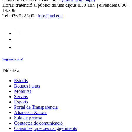
Horari d'atenció al públic: dilluns-dijous 8.30-18h. | divendres 8.30-
14.30h.
Tel. 936 022 200 ·
info@url.edu
Segueix-nos!
Directe a
Estudis
Beques i ajuts
Mobilitat
Serveis
Esports
Portal de Transparència
Aliances i Xarxes
Sala de premsa
Contactes de comunicació
Consultes, queixes i suggeriments