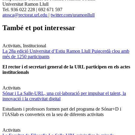
Universitat Ramon Llull
Tel. 936 022 228 | 692 671 597
atosca@rectorat.url.edu
|
twitter.com/uramonllull
També et pot interessar
Activitats, Institucional
La 28a edició Universitat d’Estiu Ramon Llull Puigcerdà clou amb
més de 1250 participants
El rector i el secretari general de la URL participen en els actes
institucionals
Activitats
Sónar i La Salle-URL, una col·laboració per impulsar el talent, la
innovació i la creativitat digital
Estudiants i professors formen part del programa de Sónar+D i
l’IASlab es converteix en la seu de diferents activitats
Activitats