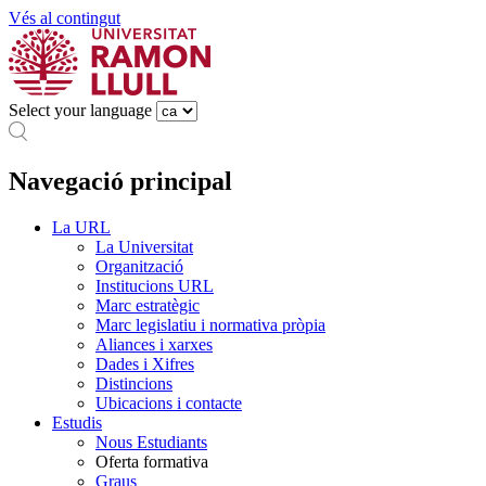
Vés al contingut
Select your language
Navegació principal
La URL
La Universitat
Organització
Institucions URL
Marc estratègic
Marc legislatiu i normativa pròpia
Aliances i xarxes
Dades i Xifres
Distincions
Ubicacions i contacte
Estudis
Nous Estudiants
Oferta formativa
Graus