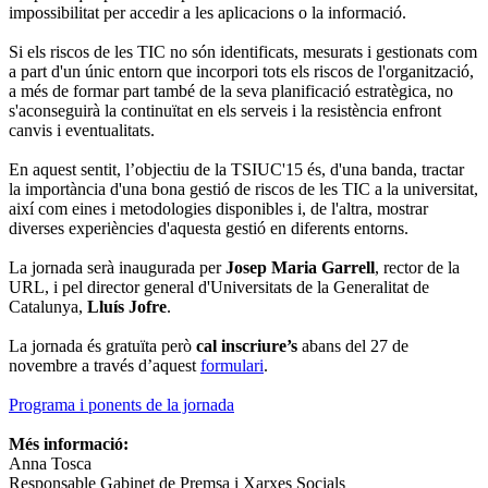
impossibilitat per accedir a les aplicacions o la informació.
Si els riscos de les TIC no són identificats, mesurats i gestionats com
a part d'un únic entorn que incorpori tots els riscos de l'organització,
a més de formar part també de la seva planificació estratègica, no
s'aconseguirà la continuïtat en els serveis i la resistència enfront
canvis i eventualitats.
En aquest sentit, l’objectiu de la TSIUC'15 és, d'una banda, tractar
la importància d'una bona gestió de riscos de les TIC a la universitat,
així com eines i metodologies disponibles i, de l'altra, mostrar
diverses experiències d'aquesta gestió en diferents entorns.
La jornada serà inaugurada per
Josep Maria Garrell
, rector de la
URL, i pel director general d'Universitats de la Generalitat de
Catalunya,
Lluís Jofre
.
La jornada és gratuïta però
cal inscriure’s
abans del 27 de
novembre a través d’aquest
formulari
.
Programa i ponents de la jornada
Més informació:
Anna Tosca
Responsable Gabinet de Premsa i Xarxes Socials