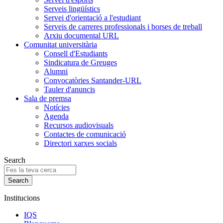
Serveis lingüístics
Servei d'orientació a l'estudiant
Serveis de carreres professionals i borses de treball
Arxiu documental URL
Comunitat universitària
Consell d'Estudiants
Sindicatura de Greuges
Alumni
Convocatòries Santander-URL
Tauler d'anuncis
Sala de premsa
Notícies
Agenda
Recursos audiovisuals
Contactes de comunicació
Directori xarxes socials
Search
Institucions
IQS