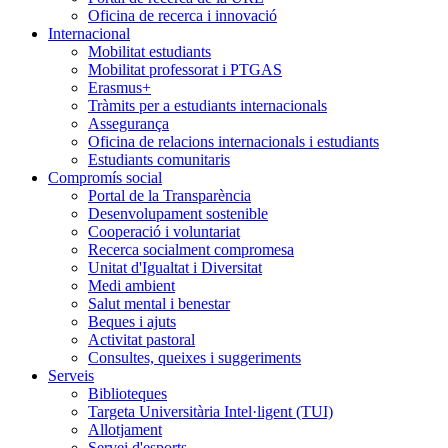
Oficina de recerca i innovació
Internacional
Mobilitat estudiants
Mobilitat professorat i PTGAS
Erasmus+
Tràmits per a estudiants internacionals
Assegurança
Oficina de relacions internacionals i estudiants
Estudiants comunitaris
Compromís social
Portal de la Transparència
Desenvolupament sostenible
Cooperació i voluntariat
Recerca socialment compromesa
Unitat d'Igualtat i Diversitat
Medi ambient
Salut mental i benestar
Beques i ajuts
Activitat pastoral
Consultes, queixes i suggeriments
Serveis
Biblioteques
Targeta Universitària Intel·ligent (TUI)
Allotjament
Servei d'esports