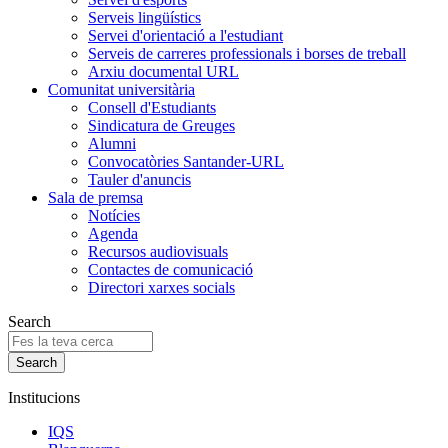
Serveis lingüístics
Servei d'orientació a l'estudiant
Serveis de carreres professionals i borses de treball
Arxiu documental URL
Comunitat universitària
Consell d'Estudiants
Sindicatura de Greuges
Alumni
Convocatòries Santander-URL
Tauler d'anuncis
Sala de premsa
Notícies
Agenda
Recursos audiovisuals
Contactes de comunicació
Directori xarxes socials
Search
Institucions
IQS