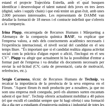
estand el projecte Trajectòria Estrella, amb el qual busquen
identificar i desenvolupar el talent natural dels joves en tres àrees
(digital, sales i supply chain) i que està tenint un gran èxit, amb unes
2.000 persones interessades. Les representants de DAMM van
detallar la formació de 18 mesos i el contracte indefinit que s'ofereix
a la companyia.
Irina Plapp
, encarregada de Recursos Humans i Màrqueting a
Alemanya de la companyia química
BASF
, va explicar que
l'empresa valora, a més dels coneixements acadèmics necessaris i
l'experiència internacional, el nivell social del candidat en el seu
temps lliure. "És important que si el candidat realitza alguna activitat
social com la pràctica d'algun esport o afició, l'inclogui en el seu
CV".
Plapp
va afegir que actualment hi ha la possibilitat d'entrar a
formar part de l'empresa i va detallar els documents necessaris per
enviar la sol·licitud (CV, carta de presentació, carta de motivació,
referències, etc.).
Sergio Carmona
, tècnic de Recursos Humans de
Technip
, va
recalcar la importància de la presència de la seva empresa en el
Fòrum. "Aquest fòrum és molt productiu per a nosaltres, ja que no
som una empresa molt coneguda, però els alumnes surten encantats
sabent el que fem". Technip ofereix actualment mobilitat a 40 països
(el que esculli el candidat sempre que hi hagi oferta) i una formació
dia a dia per a estudiants d'enginyeria química i industrial de totes les