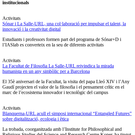
institucionals
Activitats
Sónar i La Salle-URL, una col·laboració per impulsar el talent, la
innovació i la creativitat digital
Estudiants i professors formen part del programa de Sónar+D i
l’IASlab es converteix en la seu de diferents activitats
Activitats
La Facultat de Filosofia La Salle-URL reivindica la mirada
humanista en un any simbòlic per a Barcelona
El 35è aniversari de la Facultat, la visita del papa Lleó XIV i l’Any
Gaudí projecten el valor de la filosofia i el pensament crític en el
marc de l’ecosistema innovador i tecnològic del campus
Activitats
Blanquerna-URL acull el simposi internacional “Entangled Futures”
sobre digitalització, ecologia i ètica
La trobada, coorganitzada amb l’Institute for Philosophical and
Religious Studies del Science and Research Centre Koper, ha tingut