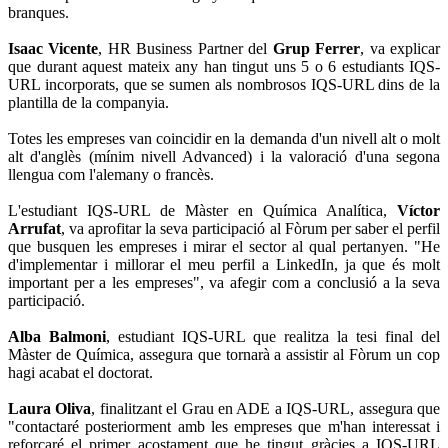
branques.
Isaac Vicente
, HR Business Partner del
Grup Ferrer
, va explicar
que durant aquest mateix any han tingut uns 5 o 6 estudiants IQS-
URL incorporats, que se sumen als nombrosos IQS-URL dins de la
plantilla de la companyia.
Totes les empreses van coincidir en la demanda d'un nivell alt o molt
alt d'anglès (mínim nivell Advanced) i la valoració d'una segona
llengua com l'alemany o francès.
L'estudiant IQS-URL de Màster en Química Analítica,
Víctor
Arrufat
, va aprofitar la seva participació al Fòrum per saber el perfil
que busquen les empreses i mirar el sector al qual pertanyen. "He
d'implementar i millorar el meu perfil a LinkedIn, ja que és molt
important per a les empreses", va afegir com a conclusió a la seva
participació.
Alba Balmoni
, estudiant IQS-URL que realitza la tesi final del
Màster de Química, assegura que tornarà a assistir al Fòrum un cop
hagi acabat el doctorat.
Laura Oliva
, finalitzant el Grau en ADE a IQS-URL, assegura que
"contactaré posteriorment amb les empreses que m'han interessat i
reforçaré el primer acostament que he tingut gràcies a IQS-URL