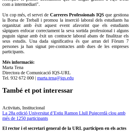
com a intermediari".
Un cop més, el servei de
Carreres Professionals IQS
que gestiona
la Borsa de Treball i promou la inserció laboral dels estudiants ha
organitzat amb èxit aquest event afavorint que els estudiants
sàpiguen enfocar correctament la seva sortida professional i alguns
puguin signar amb èxit un contracte laboral abans de finalitzar els
seus estudis. Una dada significativa és que arran del Fòrum 7
persones ja han signat pre-contractes amb dues de les empreses
participants.
Més informació:
Marta Tena
Directora de Comunicació IQS-URL
Tel. 932 672 000 |
marta.tena@iqs.edu
També et pot interessar
Activitats, Institucional
La 28a edició Universitat d’Estiu Ramon Llull Puigcerdà clou amb
més de 1250 participants
El rector i el secretari general de la URL participen en els actes