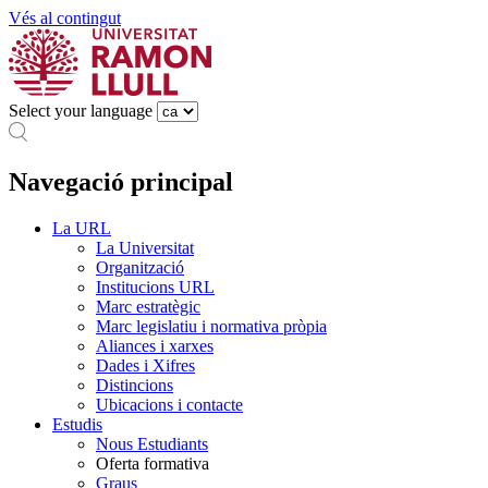
Vés al contingut
Select your language
Navegació principal
La URL
La Universitat
Organització
Institucions URL
Marc estratègic
Marc legislatiu i normativa pròpia
Aliances i xarxes
Dades i Xifres
Distincions
Ubicacions i contacte
Estudis
Nous Estudiants
Oferta formativa
Graus