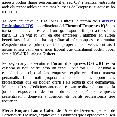
aquests poden lliurar personalment el seu CV i realitzar entrevista
amb els responsables de recursos humans de l'empresa, si aquesta ho
requereix.
Tal com apuntava la
Dra. Mar Guitert
, directora de
Carreres
Professionals IQS
i coordinadora del
Fòrum d'Empreses IQS
, "es
tracta d'una activitat estrella i una gran oportunitat per a totes dues
parts. És un
win to win
en què empreses i alumnes en surten
beneficiats". L'alumnat ha d'aprofitar al màxim aquesta oportunitat
d'experimentar el primer contacte proper amb diverses entitats i
iniciar el seu camí en el món laboral que difícilment poden trobar
fora d'IQS-URL, afegia
Guitert
.
Per segon any consecutiu el
Fòrum d'Empreses IQS-URL
es va
celebrar al nou edifici amb un espai, l'Auditori FCC, destinat a
estands i en el qual les empreses explicaven d'una manera
personalitzada i molt propera als candidats les oportunitats
professionals que els podien oferir i els requisits que demanaven.
Mantenint l'estil d'edicions anteriors, es van realitzar durant tota la
jornada exposicions de curta durada en què les empreses
presentaven i donaven a conèixer els perfils professionals que
requerien.
Mercè Roque
i
Laura Calvo
, de l'Àrea de Desenvolupament de
Persones de
DAMM
, explicaven als alumnes que s'apropaven al seu