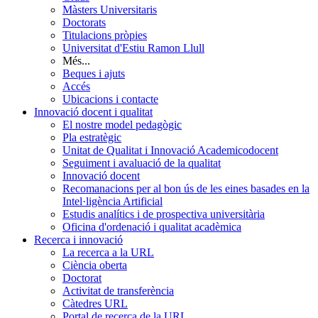
Màsters Universitaris
Doctorats
Titulacions pròpies
Universitat d'Estiu Ramon Llull
Més...
Beques i ajuts
Accés
Ubicacions i contacte
Innovació docent i qualitat
El nostre model pedagògic
Pla estratègic
Unitat de Qualitat i Innovació Academicodocent
Seguiment i avaluació de la qualitat
Innovació docent
Recomanacions per al bon ús de les eines basades en la
Intel·ligència Artificial
Estudis analítics i de prospectiva universitària
Oficina d'ordenació i qualitat acadèmica
Recerca i innovació
La recerca a la URL
Ciència oberta
Doctorat
Activitat de transferència
Càtedres URL
Portal de recerca de la URL