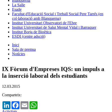
Blanquerna
La Salle
Esade
Facultat d'Educació Social i Treball Social Pere Tarrés (en
col·laboració amb Blanquerna)
Institut Universitari Observatori de l'Ebre
Institut Universitari de Salut Mental Vidal i Barraquer
Institut Borja de Bioètica
ESDI (centre adscrit)
Inici
Sala de premsa
Notícies
IX Fòrum d'Empreses IQS: un impuls a
la inserció laboral dels estudiants
12.03.2015
Comparteix:
LinkedIn
Facebook
Email
WhatsApp
Activitats