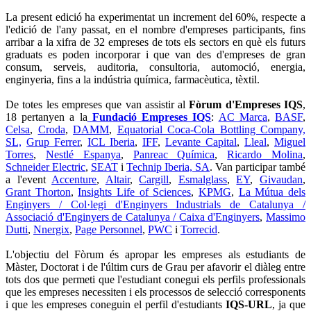
La present edició ha experimentat un increment del 60%, respecte a
l'edició de l'any passat, en el nombre d'empreses participants, fins
arribar a la xifra de 32 empreses de tots els sectors en què els futurs
graduats es poden incorporar i que van des d'empreses de gran
consum, serveis, auditoria, consultoria, automoció, energia,
enginyeria, fins a la indústria química, farmacèutica, tèxtil.
De totes les empreses que van assistir al
Fòrum d'Empreses IQS
,
18 pertanyen a la
Fundació Empreses IQS
:
AC Marca
,
BASF
,
Celsa
,
Croda
,
DAMM
,
Equatorial Coca-Cola Bottling Company,
SL,
Grup Ferrer
,
ICL Iberia
,
IFF
,
Levante Capital
,
Lleal
,
Miguel
Torres
,
Nestlé Espanya
,
Panreac Química
,
Ricardo Molina
,
Schneider Electric
,
SEAT
i
Technip Iberia, SA
. Van participar també
a l'event
Accenture
,
Altair
,
Cargill
,
Esmalglass
,
EY
,
Givaudan
,
Grant Thorton
,
Insights Life of Sciences
,
KPMG
,
La Mútua dels
Enginyers / Col·legi d'Enginyers Industrials de Catalunya /
Associació d'Enginyers de Catalunya / Caixa d'Enginyers
,
Massimo
Dutti
,
Nnergix
,
Page Personnel
,
PWC
i
Torrecid
.
L'objectiu del Fòrum és apropar les empreses als estudiants de
Màster, Doctorat i de l'últim curs de Grau per afavorir el diàleg entre
tots dos que permeti que l'estudiant conegui els perfils professionals
que les empreses necessiten i els processos de selecció corresponents
i que les empreses coneguin el perfil d'estudiants
IQS-URL
, ja que