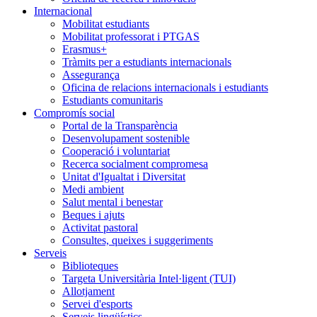
Internacional
Mobilitat estudiants
Mobilitat professorat i PTGAS
Erasmus+
Tràmits per a estudiants internacionals
Assegurança
Oficina de relacions internacionals i estudiants
Estudiants comunitaris
Compromís social
Portal de la Transparència
Desenvolupament sostenible
Cooperació i voluntariat
Recerca socialment compromesa
Unitat d'Igualtat i Diversitat
Medi ambient
Salut mental i benestar
Beques i ajuts
Activitat pastoral
Consultes, queixes i suggeriments
Serveis
Biblioteques
Targeta Universitària Intel·ligent (TUI)
Allotjament
Servei d'esports
Serveis lingüístics