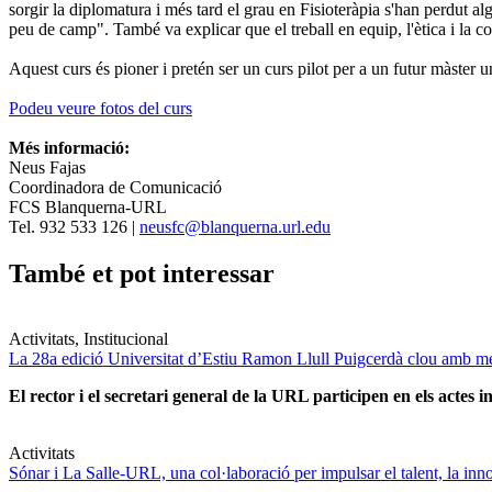
sorgir la diplomatura i més tard el grau en Fisioteràpia s'han perdut al
peu de camp". També va explicar que el treball en equip, l'ètica i la 
Aquest curs és pioner i pretén ser un curs pilot per a un futur màster un
Podeu veure fotos del curs
Més informació:
Neus Fajas
Coordinadora de Comunicació
FCS Blanquerna-URL
Tel. 932 533 126 |
neusfc@blanquerna.url.edu
També et pot interessar
Activitats, Institucional
La 28a edició Universitat d’Estiu Ramon Llull Puigcerdà clou amb mé
El rector i el secretari general de la URL participen en els actes in
Activitats
Sónar i La Salle-URL, una col·laboració per impulsar el talent, la innova