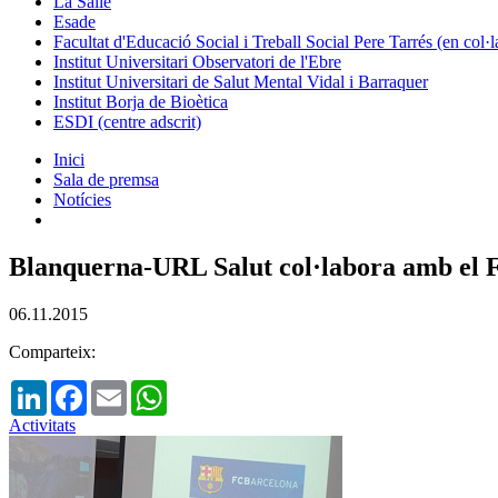
La Salle
Esade
Facultat d'Educació Social i Treball Social Pere Tarrés (en col
Institut Universitari Observatori de l'Ebre
Institut Universitari de Salut Mental Vidal i Barraquer
Institut Borja de Bioètica
ESDI (centre adscrit)
Inici
Sala de premsa
Notícies
Blanquerna-URL Salut col·labora amb el FC
06.11.2015
Comparteix:
LinkedIn
Facebook
Email
WhatsApp
Activitats