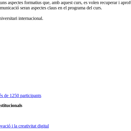
guns aspectes formatius que, amb aquest curs, es volen recuperar i aprofun
comunicació seran aspectes claus en el programa del curs.
iversitari internacional.
s de 1250 participants
stitucionals
ció i la creativitat digital