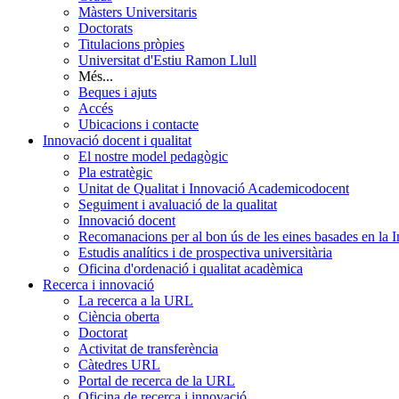
Màsters Universitaris
Doctorats
Titulacions pròpies
Universitat d'Estiu Ramon Llull
Més...
Beques i ajuts
Accés
Ubicacions i contacte
Innovació docent i qualitat
El nostre model pedagògic
Pla estratègic
Unitat de Qualitat i Innovació Academicodocent
Seguiment i avaluació de la qualitat
Innovació docent
Recomanacions per al bon ús de les eines basades en la Int
Estudis analítics i de prospectiva universitària
Oficina d'ordenació i qualitat acadèmica
Recerca i innovació
La recerca a la URL
Ciència oberta
Doctorat
Activitat de transferència
Càtedres URL
Portal de recerca de la URL
Oficina de recerca i innovació