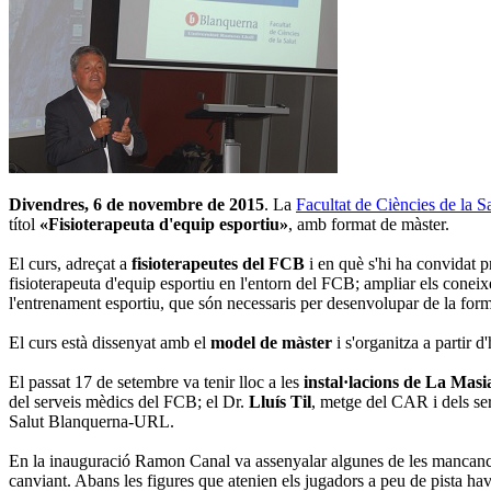
Divendres, 6 de novembre de 2015
. La
Facultat de Ciències de la
títol
«Fisioterapeuta d'equip esportiu»
, amb format de màster.
El curs, adreçat a
fisioterapeutes del FCB
i en què s'hi ha convidat pr
fisioterapeuta d'equip esportiu en l'entorn del FCB; ampliar els coneix
l'entrenament esportiu, que són necessaris per desenvolupar de la forma m
El curs està dissenyat amb el
model de màster
i s'organitza a partir 
El passat 17 de setembre va tenir lloc a les
instal·lacions de La Mas
del serveis mèdics del FCB; el Dr.
Lluís Til
, metge del CAR i dels se
Salut Blanquerna-URL.
En la inauguració Ramon Canal va assenyalar algunes de les mancanc
canviant. Abans les figures que atenien els jugadors a peu de pista hav