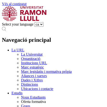
Vés al contingut
Select your language
Navegació principal
La URL
La Universitat
Organització
Institucions URL
Marc estratègic
Marc legislatiu i normativa pròpia
Aliances i xarxes
Dades i Xifres
Distincions
Ubicacions i contacte
Estudis
Nous Estudiants
Oferta formativa
Graus