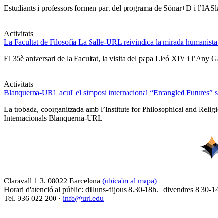
Estudiants i professors formen part del programa de Sónar+D i l’IASlab
Activitats
La Facultat de Filosofia La Salle-URL reivindica la mirada humanista
El 35è aniversari de la Facultat, la visita del papa Lleó XIV i l’Any G
Activitats
Blanquerna-URL acull el simposi internacional “Entangled Futures” sobr
La trobada, coorganitzada amb l’Institute for Philosophical and Relig
Internacionals Blanquerna-URL
Claravall 1-3. 08022 Barcelona
(ubica'm al mapa)
Horari d'atenció al públic: dilluns-dijous 8.30-18h. | divendres 8.30-1
Tel. 936 022 200 ·
info@url.edu