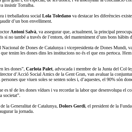
a insistir Torralba.
ra i treballadora social
Lola Toledano
va destacar les diferències existen
 gaudir d’un bon envelliment.
doctor
Antoni Salvà
, va assegurar que, actualment, la principal preocu
ris si no també a través de l’entorn, del manteniment d’uns bons hàbits de
 Nacional de Dones de Catalunya i vicepresidenta de Dones Mundi, va a
al que tenim les dones dins les institucions no és el que ens pertoca. H
en les dones”,
Carlota Palet
, advocada i membre de la Junta del Col·l
director d’Acció Social Amics de la Gent Gran, van avaluar la conjuntura
 persones que viuen soles se senten soles i, d’aquestes, el 90% són done
que es té de les dones vídues i va recordar la labor que desenvolupa el co
a societat”.
 de la Generalitat de Catalunya,
Dolors Gordi
, el president de la Fun
naugurar la jornada.