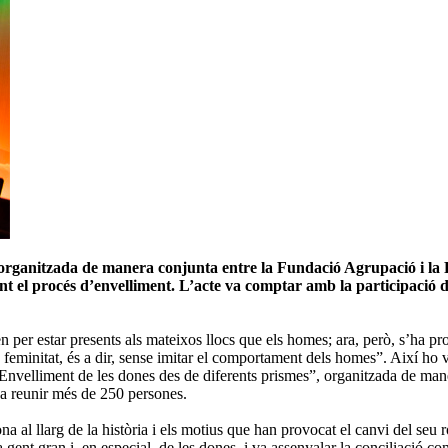
rganitzada de manera conjunta entre la Fundació Agrupació i la Fun
nt el procés d’envelliment. L’acte va comptar amb la participació de
en per estar presents als mateixos llocs que els homes; ara, però, s’ha pr
feminitat, és a dir, sense imitar el comportament dels homes”. Així ho v
 “Envelliment de les dones des de diferents prismes”, organitzada de man
va reunir més de 250 persones.
a al llarg de la història i els motius que han provocat el canvi del seu ro
 gent gran i, en especial, de les dones, i va assenyalar la conciliació com