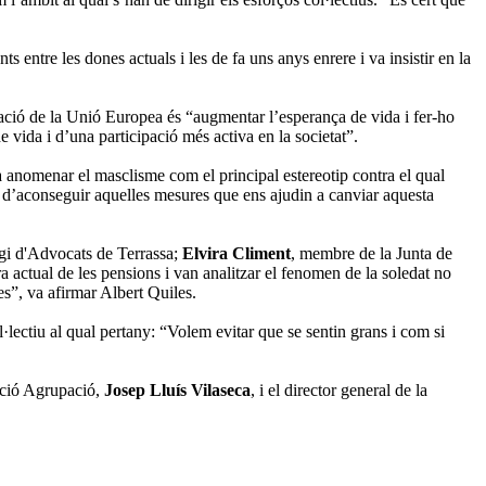
ts entre les dones actuals i les de fa uns anys enrere i va insistir en la
pació de la Unió Europea és “augmentar l’esperança de vida i fer-ho
 vida i d’una participació més activa en la societat”.
nomenar el masclisme com el principal estereotip contra el qual
em d’aconseguir aquelles mesures que ens ajudin a canviar aquesta
egi d'Advocats de Terrassa;
Elvira Climent
, membre de la Junta de
 actual de les pensions i van analitzar el fenomen de la soledat no
s”, va afirmar Albert Quiles.
l·lectiu al qual pertany: “Volem evitar que se sentin grans i com si
dació Agrupació,
Josep Lluís Vilaseca
, i el director general de la