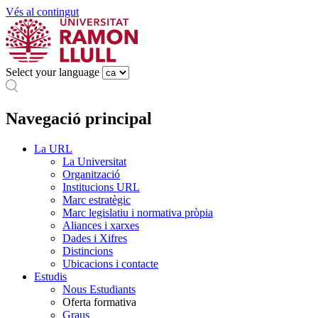
Vés al contingut
Select your language
Navegació principal
La URL
La Universitat
Organització
Institucions URL
Marc estratègic
Marc legislatiu i normativa pròpia
Aliances i xarxes
Dades i Xifres
Distincions
Ubicacions i contacte
Estudis
Nous Estudiants
Oferta formativa
Graus