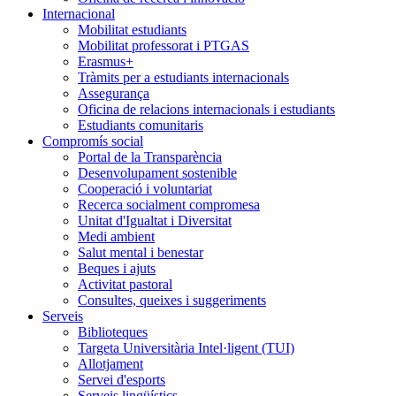
Internacional
Mobilitat estudiants
Mobilitat professorat i PTGAS
Erasmus+
Tràmits per a estudiants internacionals
Assegurança
Oficina de relacions internacionals i estudiants
Estudiants comunitaris
Compromís social
Portal de la Transparència
Desenvolupament sostenible
Cooperació i voluntariat
Recerca socialment compromesa
Unitat d'Igualtat i Diversitat
Medi ambient
Salut mental i benestar
Beques i ajuts
Activitat pastoral
Consultes, queixes i suggeriments
Serveis
Biblioteques
Targeta Universitària Intel·ligent (TUI)
Allotjament
Servei d'esports
Serveis lingüístics