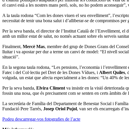
el canvi està a les nostres mans però, sols, no ho podem aconseguir”, v
A la taula rodona “Com les dones viuen el seu envelliment”, l’escripto
necessitat de tenir una bona salut i d’alliberar-se de compromisos per
Per la seva banda, el director de l’Institut Català de l’Envelliment, el 
amb un millor estat de salut, no només actuant sobre els serveis sanita
Finalment,
Mercè Mas
, membre del grup de Dones Grans del Consell
lluitar i va apostar per dur a terme un canvi de model: “El nivell soci
situació”.
En la segona taula rodona, “Les pensions, l’economia i l’envelliment 
Fatec i del Col·lectiu pel Dret de les Dones Vídues, i
Albert Quiles
, 
volguda, un estat que afecta especialment a les dones: “Un 40% de les
Per la seva banda,
Elvira Climent
va insistir en la visió deteriorada 
fossin una nosa, que és precisament com se senten en certs àmbits de l
La secretària de Família del Departament de Benestar Social i Família
Fundació Pere Tarrés,
Josep Oriol Pujol
, van ser els encarregats d’i
Podeu descarregar-vos fotografies de l’acte