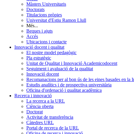
Màsters Universitaris
Doctorats
Titulacions pròpies
Universitat d'Estiu Ramon Llull
Més...
Beques i ajuts
Accés
Ubicacions i contacte
Innovació docent i qualitat
El nostre model pedagògic
Pla estratègic
Unitat de Qualitat i Innovació Academicodocent
Seguiment i avaluació de la qualitat
Innovació docent
Recomanacions per al bon ús de les eines basades en la Int
Estudis analítics i de prospectiva universitària
Oficina d'ordenació i qualitat acadèmica
Recerca i innovació
La recerca a la URL
Ciència oberta
Doctorat
Activitat de transferència
Càtedres URL
Portal de recerca de la URL
Oficina de recerca i innovació