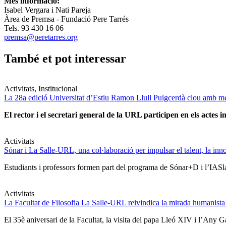
Més informació:
Isabel Vergara i Nati Pareja
Àrea de Premsa - Fundació Pere Tarrés
Tels. 93 430 16 06
premsa@peretarres.org
També et pot interessar
Activitats, Institucional
La 28a edició Universitat d’Estiu Ramon Llull Puigcerdà clou amb mé
El rector i el secretari general de la URL participen en els actes in
Activitats
Sónar i La Salle-URL, una col·laboració per impulsar el talent, la innova
Estudiants i professors formen part del programa de Sónar+D i l’IASlab
Activitats
La Facultat de Filosofia La Salle-URL reivindica la mirada humanista
El 35è aniversari de la Facultat, la visita del papa Lleó XIV i l’Any G