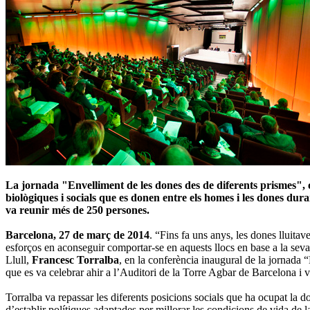
La jornada "Envelliment de les dones des de diferents prismes", o
biològiques i socials que es donen entre els homes i les dones dura
va reunir més de 250 persones.
Barcelona, 27 de març de 2014
. “Fins fa uns anys, les dones lluitav
esforços en aconseguir comportar-se en aquests llocs en base a la seva 
Llull,
Francesc Torralba
, en la conferència inaugural de la jornada
que es va celebrar ahir a l’Auditori de la Torre Agbar de Barcelona i 
Torralba va repassar les diferents posicions socials que ha ocupat la don
d’establir polítiques adaptades per millorar les condicions de vida de la