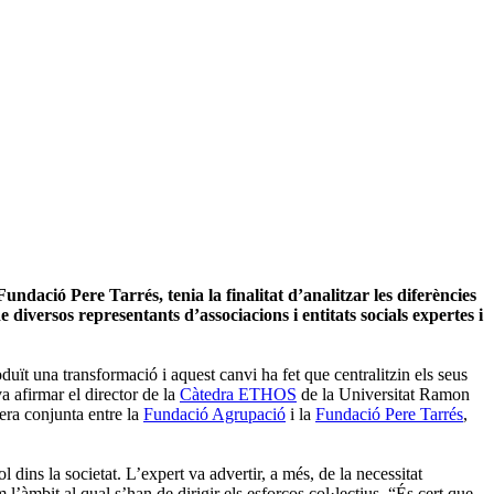
dació Pere Tarrés, tenia la finalitat d’analitzar les diferències
 diversos representants d’associacions i entitats socials expertes i
oduït una transformació i aquest canvi ha fet que centralitzin els seus
a afirmar el director de la
Càtedra ETHOS
de la Universitat Ramon
era conjunta entre la
Fundació Agrupació
i la
Fundació Pere Tarrés
,
l dins la societat. L’expert va advertir, a més, de la necessitat
 l’àmbit al qual s’han de dirigir els esforços col·lectius. “És cert que