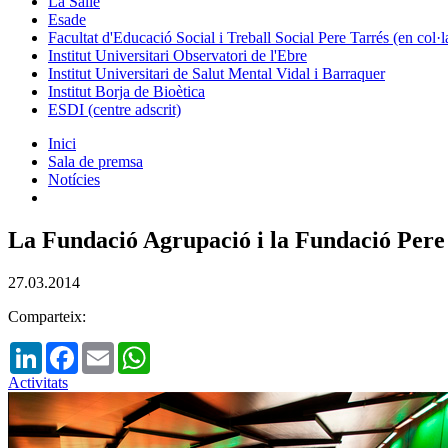
La Salle
Esade
Facultat d'Educació Social i Treball Social Pere Tarrés (en col
Institut Universitari Observatori de l'Ebre
Institut Universitari de Salut Mental Vidal i Barraquer
Institut Borja de Bioètica
ESDI (centre adscrit)
Inici
Sala de premsa
Notícies
La Fundació Agrupació i la Fundació Pere T
27.03.2014
Comparteix:
LinkedIn
Facebook
Email
WhatsApp
Activitats