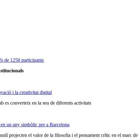
s de 1250 participants
stitucionals
ció i la creativitat digital
 es converteix en la seu de diferents activitats
 en un any simbòlic per a Barcelona
audí projecten el valor de la filosofia i el pensament crític en el marc 