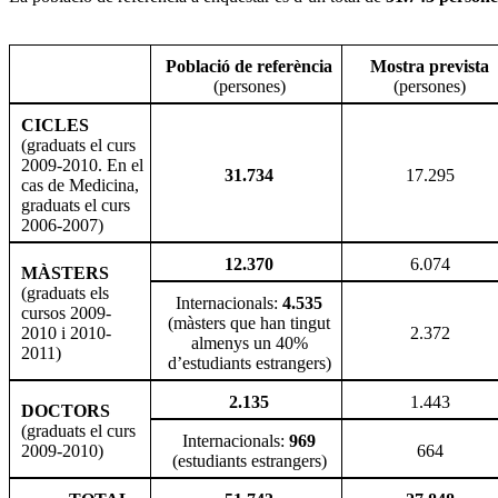
Població de referència
Mostra prevista
(persones)
(persones)
CICLES
(graduats el curs
2009-2010. En el
31.734
17.295
cas de Medicina,
graduats el curs
2006-2007)
12.370
6.074
MÀSTERS
(graduats els
Internacionals:
4.535
cursos 2009-
(màsters que han tingut
2010 i 2010-
2.372
almenys un 40%
2011)
d’estudiants estrangers)
2.135
1.443
DOCTORS
(graduats el curs
Internacionals:
969
2009-2010)
664
(estudiants estrangers)