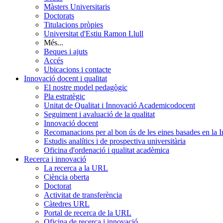
Màsters Universitaris
Doctorats
Titulacions pròpies
Universitat d'Estiu Ramon Llull
Més...
Beques i ajuts
Accés
Ubicacions i contacte
Innovació docent i qualitat
El nostre model pedagògic
Pla estratègic
Unitat de Qualitat i Innovació Academicodocent
Seguiment i avaluació de la qualitat
Innovació docent
Recomanacions per al bon ús de les eines basades en la Int
Estudis analítics i de prospectiva universitària
Oficina d'ordenació i qualitat acadèmica
Recerca i innovació
La recerca a la URL
Ciència oberta
Doctorat
Activitat de transferència
Càtedres URL
Portal de recerca de la URL
Oficina de recerca i innovació