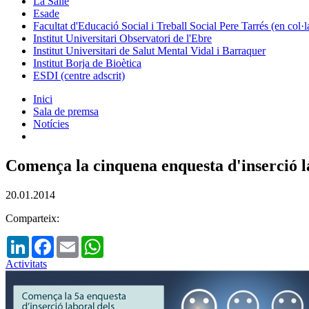
La Salle
Esade
Facultat d'Educació Social i Treball Social Pere Tarrés (en col
Institut Universitari Observatori de l'Ebre
Institut Universitari de Salut Mental Vidal i Barraquer
Institut Borja de Bioètica
ESDI (centre adscrit)
Inici
Sala de premsa
Notícies
Comença la cinquena enquesta d'inserció la
20.01.2014
Comparteix:
LinkedIn
Facebook
Email
WhatsApp
Activitats