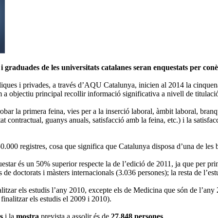
 graduades de les universitats catalanes seran enquestats per conèi
bliques i privades, a través d’AQU Catalunya, inicien al 2014 la cinquena e
a objectiu principal recollir informació significativa a nivell de titulaci
ar la primera feina, vies per a la inserció laboral, àmbit laboral, branqu
t contractual, guanys anuals, satisfacció amb la feina, etc.) i la satisfac
 50.000 registres, cosa que significa que Catalunya disposa d’una de les
uestar és un 50% superior respecte la de l’edició de 2011, ja que per p
is de doctorats i màsters internacionals (3.036 persones); la resta de l’estu
litzar els estudis l’any 2010, excepte els de Medicina que són de l’any
inalitzar els estudis el 2009 i 2010).
s
i la
mostra
prevista a assolir és de
27.848 persones
.