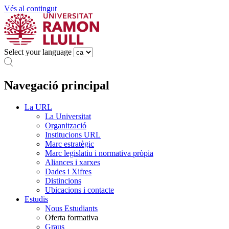
Vés al contingut
Select your language
Navegació principal
La URL
La Universitat
Organització
Institucions URL
Marc estratègic
Marc legislatiu i normativa pròpia
Aliances i xarxes
Dades i Xifres
Distincions
Ubicacions i contacte
Estudis
Nous Estudiants
Oferta formativa
Graus