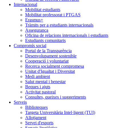
Internacional
Mobilitat estudiants
Mobilitat professorat i PTGAS
Erasmus+
Tràmits per a estudiants internacionals
Assegurança
Oficina de relacions internacionals i estudiants
Estudiants comunitaris
Compromís social
Portal de la Transparència
Desenvolupament sostenible
Cooperació i voluntariat
Recerca socialment compromesa
Unitat d'Igualtat i Diversitat
Medi ambient
Salut mental i benestar
Beques i ajuts
Activitat pastoral
Consultes, queixes i suggeriments
Serveis
Biblioteques
Targeta Universitària Intel·ligent (TUI)
Allotjament
Servei d'esports
Serveis lingüístics