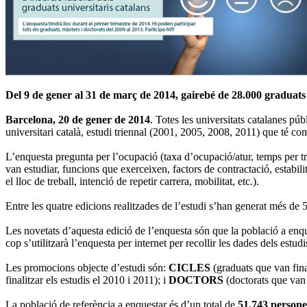
Del 9 de gener al 31 de març de 2014, gairebé de 28.000 graduats i
Barcelona, 20 de gener de 2014
. Totes les universitats catalanes pú
universitari català, estudi triennal (2001, 2005, 2008, 2011) que té com 
L’enquesta pregunta per l’ocupació (taxa d’ocupació/atur, temps per trob
van estudiar, funcions que exerceixen, factors de contractació, estabilita
el lloc de treball, intenció de repetir carrera, mobilitat, etc.).
Entre les quatre edicions realitzades de l’estudi s’han generat més de
Les novetats d’aquesta edició de l’enquesta són que la població a enq
cop s’utilitzarà l’enquesta per internet per recollir les dades dels estud
Les promocions objecte d’estudi són:
CICLES
(graduats que van fina
finalitzar els estudis el 2010 i 2011); i
DOCTORS
(doctorats que van f
La població de referència a enquestar és d’un total de
51.743 persone