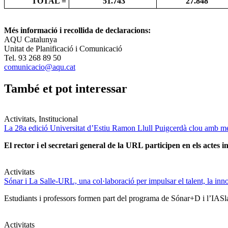
TOTAL =
51.743
27.848
Més informació i recollida de declaracions:
AQU Catalunya
Unitat de Planificació i Comunicació
Tel. 93 268 89 50
comunicacio@aqu.cat
També et pot interessar
Activitats, Institucional
La 28a edició Universitat d’Estiu Ramon Llull Puigcerdà clou amb mé
El rector i el secretari general de la URL participen en els actes in
Activitats
Sónar i La Salle-URL, una col·laboració per impulsar el talent, la innova
Estudiants i professors formen part del programa de Sónar+D i l’IASlab
Activitats