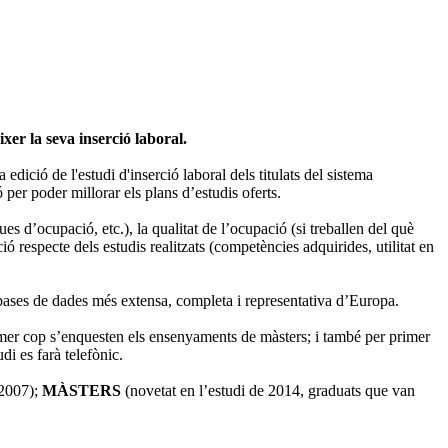
xer la seva inserció laboral.
dició de l'estudi d'inserció laboral dels titulats del sistema
ó per poder millorar els plans d’estudis oferts.
es d’ocupació, etc.), la qualitat de l’ocupació (si treballen del què
ció respecte dels estudis realitzats (competències adquirides, utilitat en
 bases de dades més extensa, completa i representativa d’Europa.
rimer cop s’enquesten els ensenyaments de màsters; i també per primer
di es farà telefònic.
 2007);
MÀSTERS
(novetat en l’estudi de 2014, graduats que van