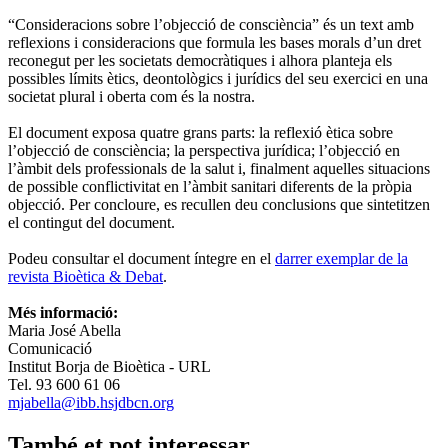
“Consideracions sobre l’objecció de consciència” és un text amb
reflexions i consideracions que formula les bases morals d’un dret
reconegut per les societats democràtiques i alhora planteja els
possibles límits ètics, deontològics i jurídics del seu exercici en una
societat plural i oberta com és la nostra.
El document exposa quatre grans parts: la reflexió ètica sobre
l’objecció de consciència; la perspectiva jurídica; l’objecció en
l’àmbit dels professionals de la salut i, finalment aquelles situacions
de possible conflictivitat en l’àmbit sanitari diferents de la pròpia
objecció. Per concloure, es recullen deu conclusions que sintetitzen
el contingut del document.
Podeu consultar el document íntegre en el
darrer exemplar de la
revista Bioètica & Debat
.
Més informació:
Maria José Abella
Comunicació
Institut Borja de Bioètica - URL
Tel. 93 600 61 06
mjabella@ibb.hsjdbcn.org
També et pot interessar