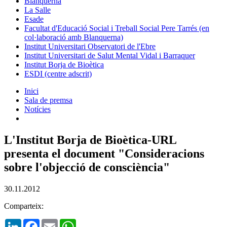
Blanquerna
La Salle
Esade
Facultat d'Educació Social i Treball Social Pere Tarrés (en
col·laboració amb Blanquerna)
Institut Universitari Observatori de l'Ebre
Institut Universitari de Salut Mental Vidal i Barraquer
Institut Borja de Bioètica
ESDI (centre adscrit)
Inici
Sala de premsa
Notícies
L'Institut Borja de Bioètica-URL
presenta el document "Consideracions
sobre l'objecció de consciència"
30.11.2012
Comparteix:
LinkedIn
Facebook
Email
WhatsApp