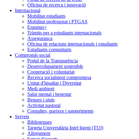
Oficina de recerca i innovació
Internacional
Mobilitat estudiants
Mobilitat professorat i PTGAS
Erasmus+
Tràmits per a estudiants internacionals
Assegurança
Oficina de relacions internacionals i estudiants
Estudiants comunitaris
Compromís social
Portal de la Transparència
Desenvolupament sostenible
Cooperació i voluntariat
Recerca socialment compromesa
Unitat d'Igualtat i Diversitat
Medi ambient
Salut mental i benestar
Beques i ajuts
Activitat pastoral
Consultes, queixes i suggeriments
Serveis
Biblioteques
Targeta Universitària Intel·ligent (TUI)
Allotjament
Servei d'esports