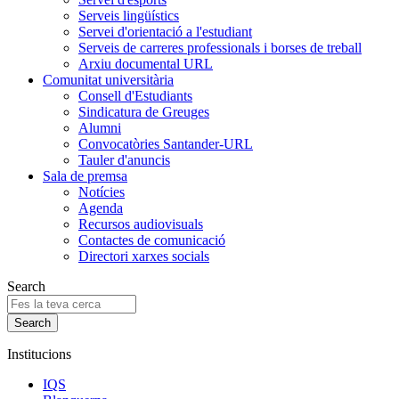
Serveis lingüístics
Servei d'orientació a l'estudiant
Serveis de carreres professionals i borses de treball
Arxiu documental URL
Comunitat universitària
Consell d'Estudiants
Sindicatura de Greuges
Alumni
Convocatòries Santander-URL
Tauler d'anuncis
Sala de premsa
Notícies
Agenda
Recursos audiovisuals
Contactes de comunicació
Directori xarxes socials
Search
Institucions
IQS