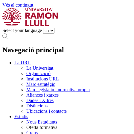
Vés al contingut
Select your language
Navegació principal
La URL
La Universitat
Organització
Institucions URL
Marc estratègic
Marc legislatiu i normativa pròpia
Aliances i xarxes
Dades i Xifres
Distincions
Ubicacions i contacte
Estudis
Nous Estudiants
Oferta formativa
Graus