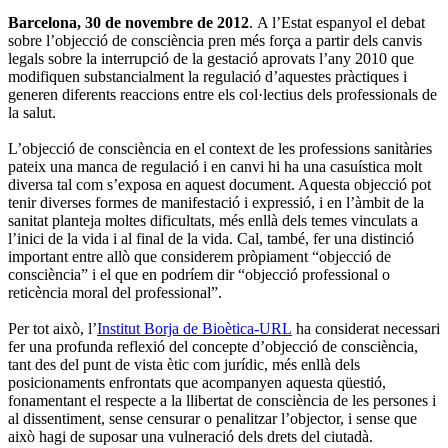
Barcelona, 30 de novembre de 2012
. A l’Estat espanyol el debat
sobre l’objecció de consciència pren més força a partir dels canvis
legals sobre la interrupció de la gestació aprovats l’any 2010 que
modifiquen substancialment la regulació d’aquestes pràctiques i
generen diferents reaccions entre els col·lectius dels professionals de
la salut.
L’objecció de consciència en el context de les professions sanitàries
pateix una manca de regulació i en canvi hi ha una casuística molt
diversa tal com s’exposa en aquest document. Aquesta objecció pot
tenir diverses formes de manifestació i expressió, i en l’àmbit de la
sanitat planteja moltes dificultats, més enllà dels temes vinculats a
l’inici de la vida i al final de la vida. Cal, també, fer una distinció
important entre allò que considerem pròpiament “objecció de
consciència” i el que en podríem dir “objecció professional o
reticència moral del professional”.
Per tot això, l’
Institut Borja de Bioètica-URL
ha considerat necessari
fer una profunda reflexió del concepte d’objecció de consciència,
tant des del punt de vista ètic com jurídic, més enllà dels
posicionaments enfrontats que acompanyen aquesta qüestió,
fonamentant el respecte a la llibertat de consciència de les persones i
al dissentiment, sense censurar o penalitzar l’objector, i sense que
això hagi de suposar una vulneració dels drets del ciutadà.