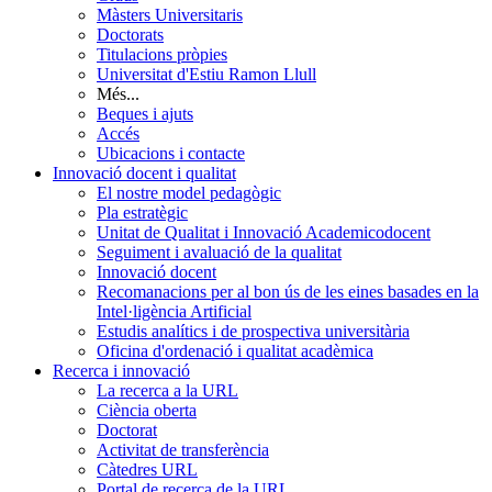
Màsters Universitaris
Doctorats
Titulacions pròpies
Universitat d'Estiu Ramon Llull
Més...
Beques i ajuts
Accés
Ubicacions i contacte
Innovació docent i qualitat
El nostre model pedagògic
Pla estratègic
Unitat de Qualitat i Innovació Academicodocent
Seguiment i avaluació de la qualitat
Innovació docent
Recomanacions per al bon ús de les eines basades en la
Intel·ligència Artificial
Estudis analítics i de prospectiva universitària
Oficina d'ordenació i qualitat acadèmica
Recerca i innovació
La recerca a la URL
Ciència oberta
Doctorat
Activitat de transferència
Càtedres URL
Portal de recerca de la URL