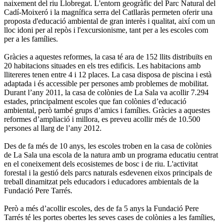
naixement del riu Llobregat. L'entorn geogràfic del Parc Natural del
Cadí-Moixeró i la magnífica serra del Catllaràs permeten oferir una
proposta d'educació ambiental de gran interès i qualitat, així com un
lloc idoni per al repòs i l'excursionisme, tant per a les escoles com
per a les famílies.
Gràcies a aquestes reformes, la casa té ara de 152 llits distribuïts en
20 habitacions situades en els tres edificis. Les habitacions amb
llitereres tenen entre 4 i 12 places. La casa disposa de piscina i està
adaptada i és accessible per persones amb problemes de mobilitat.
Durant l’any 2011, la casa de colònies de La Sala va acollir 7.294
estades, principalment escoles que fan colònies d’educació
ambiental, però també grups d’amics i famílies. Gràcies a aquestes
reformes d’ampliació i millora, es preveu acollir més de 10.500
persones al llarg de l’any 2012.
Des de fa més de 10 anys, les escoles troben en la casa de colònies
de La Sala una escola de la natura amb un programa educatiu centrat
en el coneixement dels ecosistemes de bosc i de riu. L'activitat
forestal i la gestió dels parcs naturals esdevenen eixos principals de
treball dinamitzat pels educadors i educadores ambientals de la
Fundació Pere Tarrés.
Però a més d’acollir escoles, des de fa 5 anys la Fundació Pere
Tarrés té les portes obertes les seves cases de colònies a les famílies,