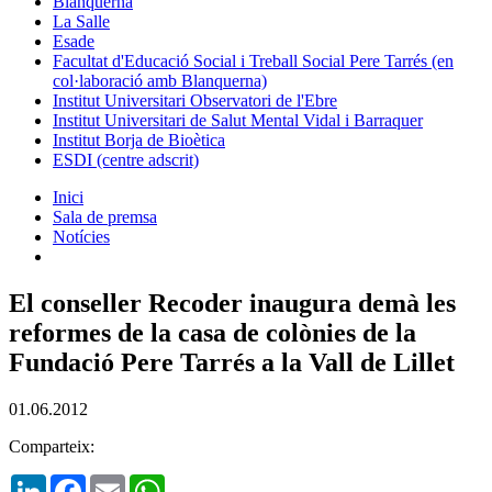
Blanquerna
La Salle
Esade
Facultat d'Educació Social i Treball Social Pere Tarrés (en
col·laboració amb Blanquerna)
Institut Universitari Observatori de l'Ebre
Institut Universitari de Salut Mental Vidal i Barraquer
Institut Borja de Bioètica
ESDI (centre adscrit)
Inici
Sala de premsa
Notícies
El conseller Recoder inaugura demà les
reformes de la casa de colònies de la
Fundació Pere Tarrés a la Vall de Lillet
01.06.2012
Comparteix:
LinkedIn
Facebook
Email
WhatsApp