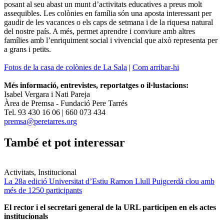
posant al seu abast un munt d’activitats educatives a preus molt
assequibles. Les colònies en família són una aposta interessant per
gaudir de les vacances o els caps de setmana i de la riquesa natural
del nostre país. A més, permet aprendre i conviure amb altres
famílies amb l’enriquiment social i vivencial que això representa per
a grans i petits.
Fotos de la casa de colònies de La Sala
|
Com arribar-hi
Més informació, entrevistes, reportatges o il·lustacions:
Isabel Vergara i Nati Pareja
Àrea de Premsa - Fundació Pere Tarrés
Tel. 93 430 16 06 | 660 073 434
premsa@peretarres.org
També et pot interessar
Activitats, Institucional
La 28a edició Universitat d’Estiu Ramon Llull Puigcerdà clou amb
més de 1250 participants
El rector i el secretari general de la URL participen en els actes
institucionals