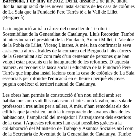
Barcelona, 1 de juny de 2012
. Demà, dissabte 2 de juny, tindrà
lloc la inauguració de les noves instal·lacions de les casa de colònies
de La Sala que la Fundació Pere Tarrés té a la Vall de Lillet
(Berguedà).
La inauguració anirà a càrrec del conseller de Territori i
Sostenibilitat de la Generalitat de Catalunya, Lluís Recorder. També
hi intervindran el president de la Fundació, Antoni Millet, i l’alcalde
de la Pobla de Lillet, Vicenç Linares. A més, han confirmat la seva
assistència altres alcaldes de la comarca del Berguedà i alts càrrecs
de la Generalitat així com més d’un centenar de persones que han
volgut estar presents en la inauguració de les reformes. D’aquesta
manera, es reconeix la tasca social i educativa de la Fundació Pere
Tarrés que impulsa instal·lacions com la casa de colònies de La Sala,
essencials per difondre l'educació en el lleure i perquè els joves
puguin conèixer el territori natural de Catalunya.
Les obres han permès la construcció d’un nou edifici amb set
habitacions amb vuit llits cadascuna i totes amb lavabo, una sala de
professors i tres aules per a tallers, A més, s’han remodelat els dos
edificis que ja existien, amb la incorporació de lavabos dins de les
habitacions, l’ampliació del menjador i l’arranjament dels exteriors
de la casa. i Aquestes reformes han estat possibles gràcies a la
col·laboració del Ministerio de Trabajo y Asuntos Sociales així com
de la Secretaria de Joventut de la Generalitat de Catalunya. També