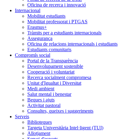
Oficina de recerca i innovació
Internacional
Mobilitat estudiants
Mobilitat professorat i PTGAS
Erasmus+
Tràmits per a estudiants internacionals
Assegurança
Oficina de relacions internacionals i estudiants
Estudiants comunitaris
Compromís social
Portal de la Transparència
Desenvolupament sostenible
Cooperació i voluntariat
Recerca socialment compromesa
Unitat d'Igualtat i Diversitat
Medi ambient
Salut mental i benestar
Beques i ajuts
Activitat pastoral
Consultes, queixes i suggeriments
Serveis
Biblioteques
Targeta Universitària Intel·ligent (TUI)
Allotjament
Servei d'esports