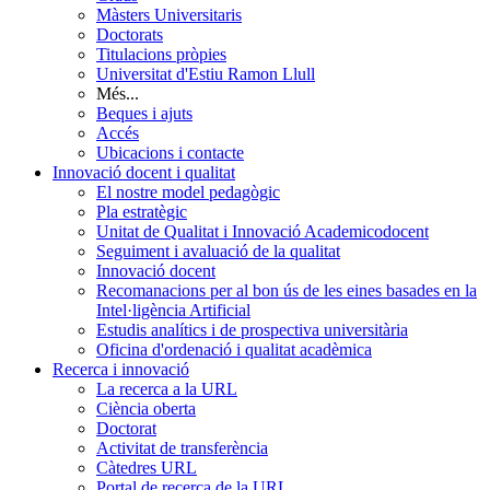
Màsters Universitaris
Doctorats
Titulacions pròpies
Universitat d'Estiu Ramon Llull
Més...
Beques i ajuts
Accés
Ubicacions i contacte
Innovació docent i qualitat
El nostre model pedagògic
Pla estratègic
Unitat de Qualitat i Innovació Academicodocent
Seguiment i avaluació de la qualitat
Innovació docent
Recomanacions per al bon ús de les eines basades en la
Intel·ligència Artificial
Estudis analítics i de prospectiva universitària
Oficina d'ordenació i qualitat acadèmica
Recerca i innovació
La recerca a la URL
Ciència oberta
Doctorat
Activitat de transferència
Càtedres URL
Portal de recerca de la URL