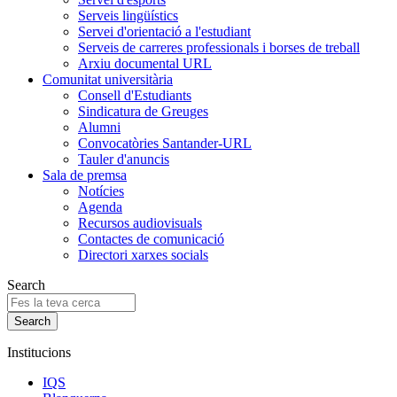
Serveis lingüístics
Servei d'orientació a l'estudiant
Serveis de carreres professionals i borses de treball
Arxiu documental URL
Comunitat universitària
Consell d'Estudiants
Sindicatura de Greuges
Alumni
Convocatòries Santander-URL
Tauler d'anuncis
Sala de premsa
Notícies
Agenda
Recursos audiovisuals
Contactes de comunicació
Directori xarxes socials
Search
Institucions
IQS