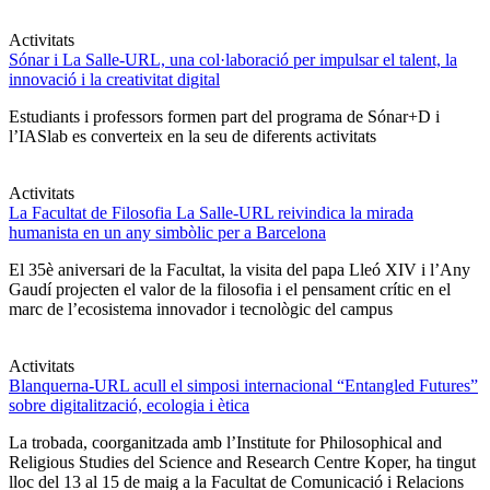
Activitats
Sónar i La Salle-URL, una col·laboració per impulsar el talent, la
innovació i la creativitat digital
Estudiants i professors formen part del programa de Sónar+D i
l’IASlab es converteix en la seu de diferents activitats
Activitats
La Facultat de Filosofia La Salle-URL reivindica la mirada
humanista en un any simbòlic per a Barcelona
El 35è aniversari de la Facultat, la visita del papa Lleó XIV i l’Any
Gaudí projecten el valor de la filosofia i el pensament crític en el
marc de l’ecosistema innovador i tecnològic del campus
Activitats
Blanquerna-URL acull el simposi internacional “Entangled Futures”
sobre digitalització, ecologia i ètica
La trobada, coorganitzada amb l’Institute for Philosophical and
Religious Studies del Science and Research Centre Koper, ha tingut
lloc del 13 al 15 de maig a la Facultat de Comunicació i Relacions