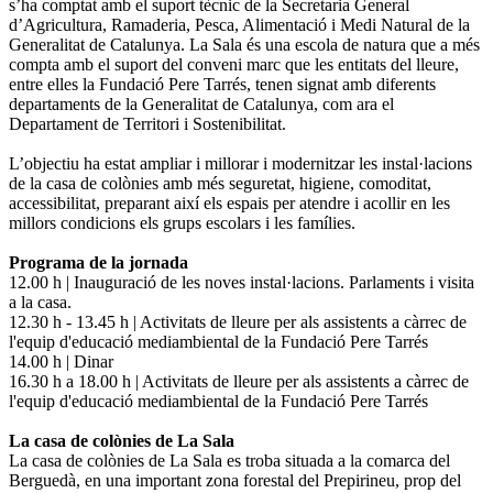
s’ha comptat amb el suport tècnic de la Secretaria General
d’Agricultura, Ramaderia, Pesca, Alimentació i Medi Natural de la
Generalitat de Catalunya. La Sala és una escola de natura que a més
compta amb el suport del conveni marc que les entitats del lleure,
entre elles la Fundació Pere Tarrés, tenen signat amb diferents
departaments de la Generalitat de Catalunya, com ara el
Departament de Territori i Sostenibilitat.
L’objectiu ha estat ampliar i millorar i modernitzar les instal·lacions
de la casa de colònies amb més seguretat, higiene, comoditat,
accessibilitat, preparant així els espais per atendre i acollir en les
millors condicions els grups escolars i les famílies.
Programa de la jornada
12.00 h | Inauguració de les noves instal·lacions. Parlaments i visita
a la casa.
12.30 h - 13.45 h | Activitats de lleure per als assistents a càrrec de
l'equip d'educació mediambiental de la Fundació Pere Tarrés
14.00 h | Dinar
16.30 h a 18.00 h | Activitats de lleure per als assistents a càrrec de
l'equip d'educació mediambiental de la Fundació Pere Tarrés
La casa de colònies de La Sala
La casa de colònies de La Sala es troba situada a la comarca del
Berguedà, en una important zona forestal del Prepirineu, prop del