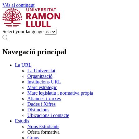
Vés al contingut
Select your language
Navegació principal
La URL
La Universitat
Organització
Institucions URL
Marc estratègic
Marc legislatiu i normativa pròpia
Aliances i xarxes
Dades i Xifres
Distincions
Ubicacions i contacte
Estudis
Nous Estudiants
Oferta formativa
Graus