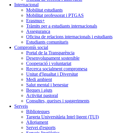
Internacional
Mobilitat estudiants
Mobilitat professorat i PTGAS
Erasmus+
Tràmits per a estudiants internacionals
Assegurança
Oficina de relacions internacionals i estudiants
Estudiants comunitaris
Compromís social
Portal de la Transparència
Desenvolupament sostenible
Cooperació i voluntariat
Recerca socialment compromesa
Unitat d'Igualtat i Diversitat
Medi ambient
Salut mental i benestar
Beques i ajuts
Activitat pastoral
Consultes, queixes i suggeriments
Serveis
Biblioteques
Targeta Universitària Intel·ligent (TUI)
Allotjament
Servei d'esports
Serveis lingüístics