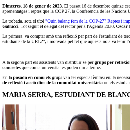
Dimecres, 18 de gener de 2023
. El passat 16 de desembre quinze est
aprenentatges i reptes que la COP 27, la Conferencia de les Nacions U
La trobada, sota el títol
"Quin balanç fem de la COP-27? Reptes i implic
Gallucci
. Tot seguit el delegat del rector per a l'Agenda 2030,
Òscar 
La primera, va comptar amb una reflexió per part de l'estudiant de t
estudiants de la URL?”, i motivada pel fet que aquesta noia va tenir l’
A la segona part els assistents van distribuir-se per
grups per reflexio
concretes
que com a universitat es poden dur a terme.
En la
posada en comú
els grups van fer especial èmfasi en: la necess
de reflexió i acció dins de la comunitat universitària
on els estudian
MARIA SERRA, ESTUDIANT DE BLA