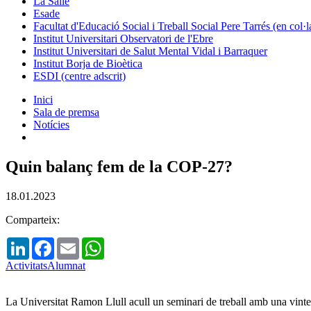
La Salle
Esade
Facultat d'Educació Social i Treball Social Pere Tarrés (en col
Institut Universitari Observatori de l'Ebre
Institut Universitari de Salut Mental Vidal i Barraquer
Institut Borja de Bioètica
ESDI (centre adscrit)
Inici
Sala de premsa
Notícies
Quin balanç fem de la COP-27?
18.01.2023
Comparteix:
LinkedIn
Facebook
Email
WhatsApp
Activitats
Alumnat
La Universitat Ramon Llull acull un seminari de treball amb una vinten