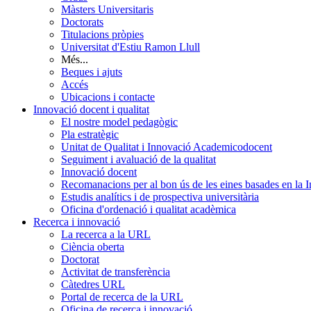
Màsters Universitaris
Doctorats
Titulacions pròpies
Universitat d'Estiu Ramon Llull
Més...
Beques i ajuts
Accés
Ubicacions i contacte
Innovació docent i qualitat
El nostre model pedagògic
Pla estratègic
Unitat de Qualitat i Innovació Academicodocent
Seguiment i avaluació de la qualitat
Innovació docent
Recomanacions per al bon ús de les eines basades en la Int
Estudis analítics i de prospectiva universitària
Oficina d'ordenació i qualitat acadèmica
Recerca i innovació
La recerca a la URL
Ciència oberta
Doctorat
Activitat de transferència
Càtedres URL
Portal de recerca de la URL
Oficina de recerca i innovació