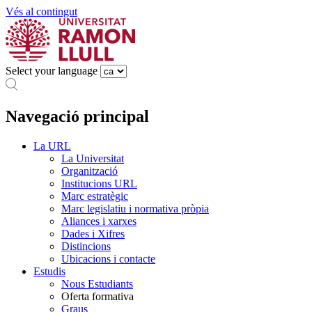
Vés al contingut
Select your language
Navegació principal
La URL
La Universitat
Organització
Institucions URL
Marc estratègic
Marc legislatiu i normativa pròpia
Aliances i xarxes
Dades i Xifres
Distincions
Ubicacions i contacte
Estudis
Nous Estudiants
Oferta formativa
Graus