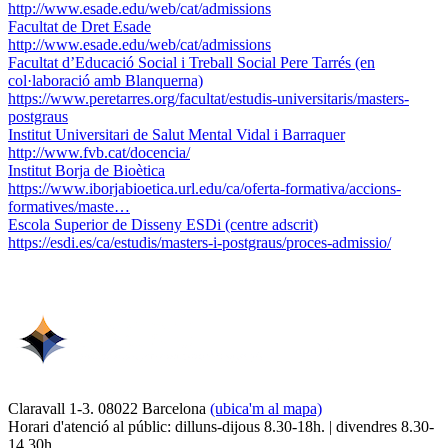
http://www.esade.edu/web/cat/admissions
Facultat de Dret Esade
http://www.esade.edu/web/cat/admissions
Facultat d’Educació Social i Treball Social Pere Tarrés (en
col·laboració amb Blanquerna)
https://www.peretarres.org/facultat/estudis-universitaris/masters-
postgraus
Institut Universitari de Salut Mental Vidal i Barraquer
http://www.fvb.cat/docencia/
Institut Borja de Bioètica
https://www.iborjabioetica.url.edu/ca/oferta-formativa/accions-
formatives/maste…
Escola Superior de Disseny ESDi (centre adscrit)
https://esdi.es/ca/estudis/masters-i-postgraus/proces-admissio/
Claravall 1-3. 08022 Barcelona
(ubica'm al mapa)
Horari d'atenció al públic: dilluns-dijous 8.30-18h. | divendres 8.30-
14.30h.