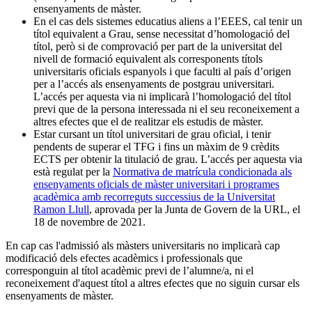
ensenyaments de màster.
En el cas dels sistemes educatius aliens a l’EEES, cal tenir un
títol equivalent a Grau, sense necessitat d’homologació del
títol, però si de comprovació per part de la universitat del
nivell de formació equivalent als corresponents títols
universitaris oficials espanyols i que faculti al país d’origen
per a l’accés als ensenyaments de postgrau universitari.
L’accés per aquesta via ni implicarà l’homologació del títol
previ que de la persona interessada ni el seu reconeixement a
altres efectes que el de realitzar els estudis de màster.
Estar cursant un títol universitari de grau oficial, i tenir
pendents de superar el TFG i fins un màxim de 9 crèdits
ECTS per obtenir la titulació de grau. L’accés per aquesta via
està regulat per la
Normativa de matrícula condicionada als
ensenyaments oficials de màster universitari i programes
acadèmica amb recorreguts successius de la Universitat
Ramon Llull
, aprovada per la Junta de Govern de la URL, el
18 de novembre de 2021.
En cap cas l'admissió als màsters universitaris no implicarà cap
modificació dels efectes acadèmics i professionals que
corresponguin al títol acadèmic previ de l’alumne/a, ni el
reconeixement d'aquest títol a altres efectes que no siguin cursar els
ensenyaments de màster.