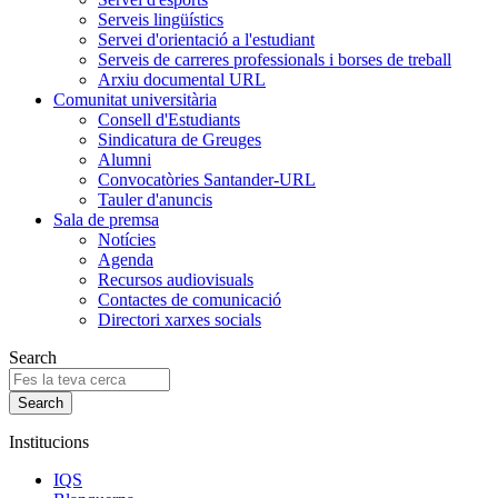
Serveis lingüístics
Servei d'orientació a l'estudiant
Serveis de carreres professionals i borses de treball
Arxiu documental URL
Comunitat universitària
Consell d'Estudiants
Sindicatura de Greuges
Alumni
Convocatòries Santander-URL
Tauler d'anuncis
Sala de premsa
Notícies
Agenda
Recursos audiovisuals
Contactes de comunicació
Directori xarxes socials
Search
Institucions
IQS