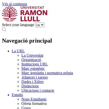
Vés al contingut
Select your language
Navegació principal
La URL
La Universitat
Organització
Institucions URL
Marc estratègic
Marc legislatiu i normativa pròpia
Aliances i xarxes
Dades i Xifres
Distincions
Ubicacions i contacte
Estudis
Nous Estudiants
Oferta formativa
Graus