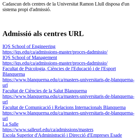
Cadascun dels centres de la Universitat Ramon Llull disposa d'un
sistema propi d'admissió.
Admissió als centres URL
IQS School of Engineering
https://iqs.edu/ca/admissions-master/proces-dadmissio/
IQS School of Management
https://iqs.edu/ca/admissions-master/proces-dadmissio/
Facultat de Psicologia, Ciències de l'Educació i de l'Esport
Blanquerna
https://www.blanquerna.edu/ca/masters-universitaris-de-blanquerna-
url
Facultat de Ciències de la Salut Blanquerna
https://www.blanquerna.edu/ca/masters-universitaris-de-blanquerna-
url
Facultat de Comunicació i Relacions Internacionals Blanquerna
https://www.blanquerna.edu/ca/masters-universitaris-de-blanquerna-
url
La Salle
https://www.salleurl.edu/ca/admissions/masters
Escola Superior d'Administració i Direcció d'Empreses Esade