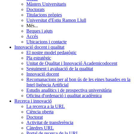
Màsters Universitaris
Doctorats
Titulacions pròpies
Universitat d'Estiu Ramon Llull
Més...
Beques i ajuts
Accés
Ubicacions i contacte
Innovació docent i qualitat
El nostre model pedagògic
Pla estratègic
Unitat de Qualitat i Innovació Academicodocent
Seguiment i avaluació de la qualitat
Innovació docent
Recomanacions per al bon ús de les eines basades en la
Intel·ligència Artificial
Estudis analítics i de prospectiva universitària
Oficina d'ordenació i qualitat acadèmica
Recerca i innovació
La recerca a la URL
Ciència oberta
Doctorat
Activitat de transferència
Càtedres URL
Portal de recerca de la URL