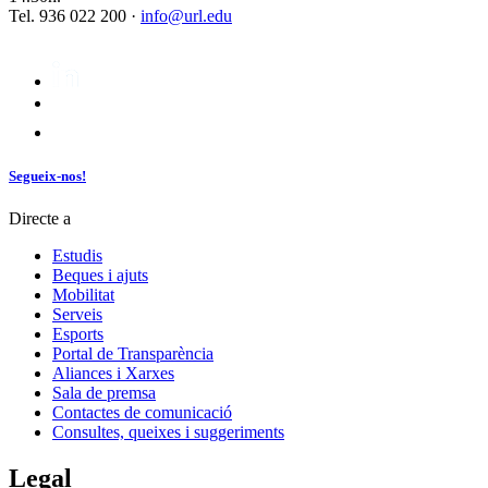
Tel. 936 022 200 ·
info@url.edu
Segueix-nos!
Directe a
Estudis
Beques i ajuts
Mobilitat
Serveis
Esports
Portal de Transparència
Aliances i Xarxes
Sala de premsa
Contactes de comunicació
Consultes, queixes i suggeriments
Legal