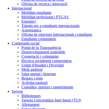
Oficina de recerca i innovació
Internacional
Mobilitat estudiants
Mobilitat professorat i PTGAS
Erasmus+
Tràmits per a estudiants internacionals
Assegurança
Oficina de relacions internacionals i estudiants
Estudiants comunitaris
Compromís social
Portal de la Transparència
Desenvolupament sostenible
Cooperació i voluntariat
Recerca socialment compromesa
Unitat d'Igualtat i Diversitat
Medi ambient
Salut mental i benestar
Beques i ajuts
Activitat pastoral
Consultes, queixes i suggeriments
Serveis
Biblioteques
Targeta Universitària Intel·ligent (TUI)
Allotjament
Servei d'esports