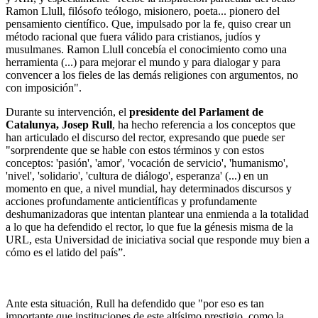
Ramon Llull, filósofo teólogo, misionero, poeta... pionero del
pensamiento científico. Que, impulsado por la fe, quiso crear un
método racional que fuera válido para cristianos, judíos y
musulmanes. Ramon Llull concebía el conocimiento como una
herramienta (...) para mejorar el mundo y para dialogar y para
convencer a los fieles de las demás religiones con argumentos, no
con imposición".
Durante su intervención, el
presidente del Parlament de
Catalunya, Josep Rull
, ha hecho referencia a los conceptos que
han articulado el discurso del rector, expresando que puede ser
"sorprendente que se hable con estos términos y con estos
conceptos: 'pasión', 'amor', 'vocación de servicio', 'humanismo',
'nivel', 'solidario', 'cultura de diálogo', esperanza' (...) en un
momento en que, a nivel mundial, hay determinados discursos y
acciones profundamente anticientíficas y profundamente
deshumanizadoras que intentan plantear una enmienda a la totalidad
a lo que ha defendido el rector, lo que fue la génesis misma de la
URL, esta Universidad de iniciativa social que responde muy bien a
cómo es el latido del país”.
Ante esta situación, Rull ha defendido que "por eso es tan
importante que instituciones de este altísimo prestigio, como la