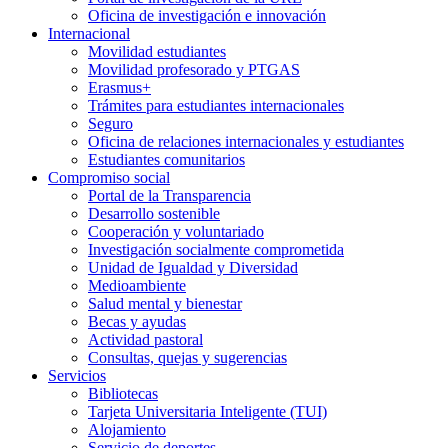
Oficina de investigación e innovación
Internacional
Movilidad estudiantes
Movilidad profesorado y PTGAS
Erasmus+
Trámites para estudiantes internacionales
Seguro
Oficina de relaciones internacionales y estudiantes
Estudiantes comunitarios
Compromiso social
Portal de la Transparencia
Desarrollo sostenible
Cooperación y voluntariado
Investigación socialmente comprometida
Unidad de Igualdad y Diversidad
Medioambiente
Salud mental y bienestar
Becas y ayudas
Actividad pastoral
Consultas, quejas y sugerencias
Servicios
Bibliotecas
Tarjeta Universitaria Inteligente (TUI)
Alojamiento
Servicio de deportes