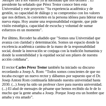
Siempre fiel a los valores ya la identidad que nos definen". El
presidente ha señalado que Pérez Testor conoce bien esta
Universidad y este proyecto: "Su experiencia académica y de
gestión, su capacidad de diálogo y su compromiso con los valores
que nos definen, lo convierten en la persona idónea para liderar esta
nueva etapa. Hoy asume una responsabilidad exigente, que pide
visión estratégica, capacidad de escucha y voluntad de sumar
esfuerzos en un momento".
Por último, Recoder ha añadido que "Somos una Universidad que
avanza con claridad y determinación. Somos un espacio donde la
excelencia académica camina de la mano de la responsabilidad
social, donde la innovación se conjuga con la tradición humanista y
donde la sostenibilidad y la equidad social son pilares de nuestra
acción cotidiana".
El rector
Carles Pérez Testor
también ha iniciado su discurso
recordando a Josep A. Rom: “Todos somos conscientes de que no
tocaba escoger un nuevo rector y dábamos por supuesto que el Dr.
Josep Antoni Rom continuaría liderando nuestra universidad hasta
2030. (...) Josep ha sido un profesor clave para nuestra universidad.
(...) El alud de mensajes de pésame que hemos recibido da fe de lo
mucho que la gente amaba a Josep. Porque Josep era un hombre que
amaba y era amado”.