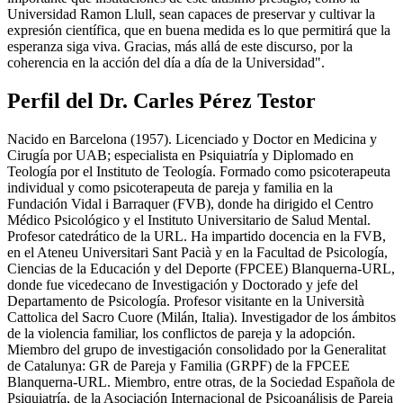
Universidad Ramon Llull, sean capaces de preservar y cultivar la
expresión científica, que en buena medida es lo que permitirá que la
esperanza siga viva. Gracias, más allá de este discurso, por la
coherencia en la acción del día a día de la Universidad".
Perfil del Dr. Carles Pérez Testor
Nacido en Barcelona (1957). Licenciado y Doctor en Medicina y
Cirugía por UAB; especialista en Psiquiatría y Diplomado en
Teología por el Instituto de Teología. Formado como psicoterapeuta
individual y como psicoterapeuta de pareja y familia en la
Fundación Vidal i Barraquer (FVB), donde ha dirigido el Centro
Médico Psicológico y el Instituto Universitario de Salud Mental.
Profesor catedrático de la URL. Ha impartido docencia en la FVB,
en el Ateneu Universitari Sant Pacià y en la Facultad de Psicología,
Ciencias de la Educación y del Deporte (FPCEE) Blanquerna-URL,
donde fue vicedecano de Investigación y Doctorado y jefe del
Departamento de Psicología. Profesor visitante en la Università
Cattolica del Sacro Cuore (Milán, Italia). Investigador de los ámbitos
de la violencia familiar, los conflictos de pareja y la adopción.
Miembro del grupo de investigación consolidado por la Generalitat
de Catalunya: GR de Pareja y Familia (GRPF) de la FPCEE
Blanquerna-URL. Miembro, entre otras, de la Sociedad Española de
Psiquiatría, de la Asociación Internacional de Psicoanálisis de Pareja