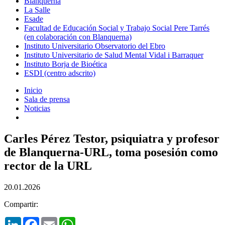
Blanquerna
La Salle
Esade
Facultad de Educación Social y Trabajo Social Pere Tarrés
(en colaboración con Blanquerna)
Instituto Universitario Observatorio del Ebro
Instituto Universitario de Salud Mental Vidal i Barraquer
Instituto Borja de Bioética
ESDI (centro adscrito)
Inicio
Sala de prensa
Noticias
Carles Pérez Testor, psiquiatra y profesor
de Blanquerna-URL, toma posesión como
rector de la URL
20.01.2026
Compartir:
LinkedIn
Facebook
Email
WhatsApp