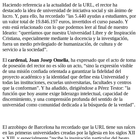
Haciendo referencia a la actualidad de la URL, el rector ha
destacado la idea de universidad de iniciativa social y sin ánimo de
lucro. Y, para ello, ha recordado "las 5.440 ayudas a estudiantes, por
un valor total de 19.846.197 euros, invertidos el curso pasado. Y
esto está relacionado con lo que podemos leer al final de nuestro
Ideario: "querríamos que nuestra Universidad Libre y de Inspiración
Cristiana, especialmente mediante la docencia y la investigación,
fuera un medio privilegiado de humanización, de cultura y de
servicio a la sociedad
”.
El
cardenal, Joan Josep Omella
, ha expresado que el acto de toma
de posesión del rector no es sólo un acto, “sino la expresión visible
de una misión confiada orientada a garantizar la fidelidad del
proyecto académico y la identidad que define esta Universidad y
todas las instituciones, escuelas universitarias, facultades y centros
que la conforman”. Y ha añadido, dirigiéndose a Pérez Testor: "la
función que hoy asume exige liderazgo intelectual, capacidad de
discernimiento, y una comprensión profunda del sentido de la
universidad como comunidad dedicada a la búsqueda de la verdad".
El arzobispo de Barcelona ha recordado que la URL tiene sus raíces
en las primeras universidades creadas por la Iglesia en los siglos XII
y XIII, y especialmente "recibe la inspiración particular del beato