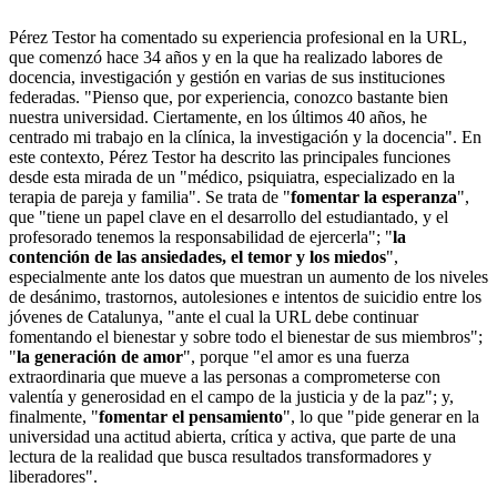
Pérez Testor ha comentado su experiencia profesional en la URL,
que comenzó hace 34 años y en la que ha realizado labores de
docencia, investigación y gestión en varias de sus instituciones
federadas. "Pienso que, por experiencia, conozco bastante bien
nuestra universidad. Ciertamente, en los últimos 40 años, he
centrado mi trabajo en la clínica, la investigación y la docencia". En
este contexto, Pérez Testor ha descrito las principales funciones
desde esta mirada de un "médico, psiquiatra, especializado en la
terapia de pareja y familia". Se trata de "
fomentar la esperanza
",
que "tiene un papel clave en el desarrollo del estudiantado, y el
profesorado tenemos la responsabilidad de ejercerla"; "
la
contención de las ansiedades, el temor y los miedos
",
especialmente ante los datos que muestran un aumento de los niveles
de desánimo, trastornos, autolesiones e intentos de suicidio entre los
jóvenes de Catalunya, "ante el cual la URL debe continuar
fomentando el bienestar y sobre todo el bienestar de sus miembros";
"
la generación de amor
", porque "el amor es una fuerza
extraordinaria que mueve a las personas a comprometerse con
valentía y generosidad en el campo de la justicia y de la paz"; y,
finalmente, "
fomentar el pensamiento
", lo que "pide generar en la
universidad una actitud abierta, crítica y activa, que parte de una
lectura de la realidad que busca resultados transformadores y
liberadores".