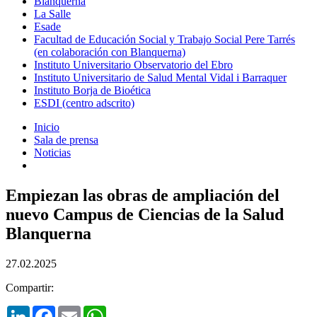
Blanquerna
La Salle
Esade
Facultad de Educación Social y Trabajo Social Pere Tarrés
(en colaboración con Blanquerna)
Instituto Universitario Observatorio del Ebro
Instituto Universitario de Salud Mental Vidal i Barraquer
Instituto Borja de Bioética
ESDI (centro adscrito)
Inicio
Sala de prensa
Noticias
Empiezan las obras de ampliación del
nuevo Campus de Ciencias de la Salud
Blanquerna
27.02.2025
Compartir:
LinkedIn
Facebook
Email
WhatsApp