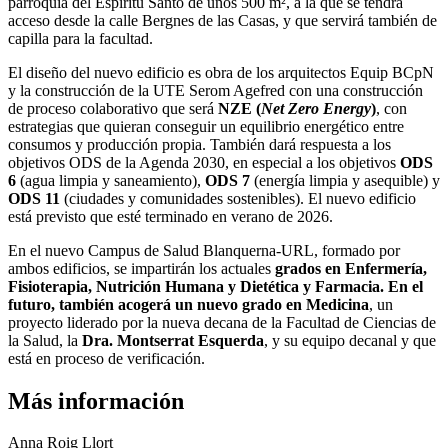
parroquia del Espíritu Santo de unos 500 m², a la que se tendrá
acceso desde la calle Bergnes de las Casas, y que servirá también de
capilla para la facultad.
El diseño del nuevo edificio es obra de los arquitectos Equip BCpN
y la construcción de la UTE Serom Agefred con una construcción
de proceso colaborativo que será
NZE (
Net Zero Energy
)
, con
estrategias que quieran conseguir un equilibrio energético entre
consumos y producción propia. También dará respuesta a los
objetivos ODS de la Agenda 2030, en especial a los objetivos
ODS
6
(agua limpia y saneamiento),
ODS 7
(energía limpia y asequible) y
ODS 11
(ciudades y comunidades sostenibles). El nuevo edificio
está previsto que esté terminado en verano de 2026.
En el nuevo Campus de Salud Blanquerna-URL, formado por
ambos edificios, se impartirán los actuales
grados en Enfermería,
Fisioterapia, Nutrición Humana y Dietética y Farmacia. En el
futuro, también acogerá un nuevo grado en Medicina
, un
proyecto liderado por la nueva decana de la Facultad de Ciencias de
la Salud, la
Dra. Montserrat Esquerda
, y su equipo decanal y que
está en proceso de verificación.
Más información
Anna Roig Llort