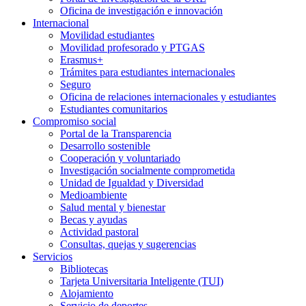
Oficina de investigación e innovación
Internacional
Movilidad estudiantes
Movilidad profesorado y PTGAS
Erasmus+
Trámites para estudiantes internacionales
Seguro
Oficina de relaciones internacionales y estudiantes
Estudiantes comunitarios
Compromiso social
Portal de la Transparencia
Desarrollo sostenible
Cooperación y voluntariado
Investigación socialmente comprometida
Unidad de Igualdad y Diversidad
Medioambiente
Salud mental y bienestar
Becas y ayudas
Actividad pastoral
Consultas, quejas y sugerencias
Servicios
Bibliotecas
Tarjeta Universitaria Inteligente (TUI)
Alojamiento
Servicio de deportes