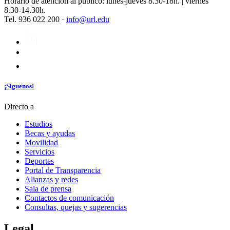
Horario de atención al público: lunes-jueves 8.30-18h. | viernes
8.30-14.30h.
Tel. 936 022 200 ·
info@url.edu
¡Síguenos!
Directo a
Estudios
Becas y ayudas
Movilidad
Servicios
Deportes
Portal de Transparencia
Alianzas y redes
Sala de prensa
Contactos de comunicación
Consultas, quejas y sugerencias
Legal